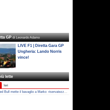
etta GP
di Leonardo Adamo
LIVE F1 | Diretta Gara GP
Ungheria: Lando Norris
vince!
iù lette
Ieri
F1 | Red Bull mette il bavaglio a Marko: riservatezza fino al 2026