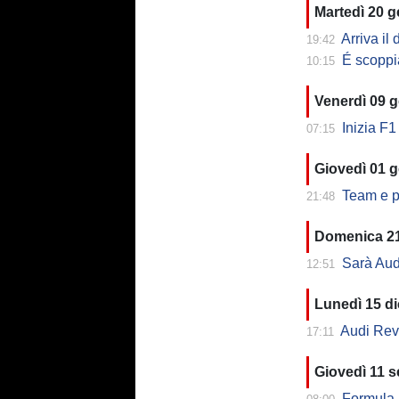
Martedì 20 
Arriva il
19:42
É scoppiata
10:15
Venerdì 09 
Inizia F1
07:15
Giovedì 01 
Team e pil
21:48
Domenica 21
Sarà Aud
12:51
Lunedì 15 d
Audi Revo
17:11
Giovedì 11 
Formula 1