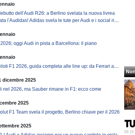
gennaio
 debutto dell'Audi R26: a Berlino svelata la nuova livrea
 l'Audidas! Adidas svela le tute per Audi e i social rispondono così
gennaio
 2026; oggi Audi in pista a Barcellona: il piano
gennaio
oti F1 2026, guida completa alle line up: da Ferrari a Cadillac
Non
 dicembre 2025
i nel 2026, ma Sauber rimane in F1: ecco come
icembre 2025
lut F1 Team svela il progetto, Berlino chiave per il 2026
settembre 2025
09:15
 | Audi e Adidas insieme per un nuovo capitolo in pista