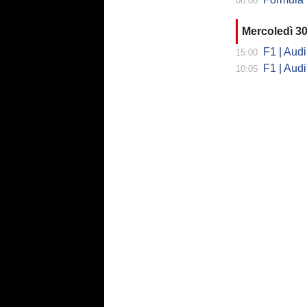
08:00
Mercoledì 30
F1 | Audi
15:00
F1 | Audi
10:05