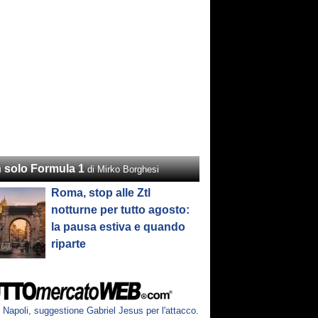
 solo Formula 1
di Mirko Borghesi
Roma, stop alle Ztl
notturne per tutto agosto:
la pausa estiva e quando
riparte
Napoli, suggestione Gabriel Jesus per l'attacco.