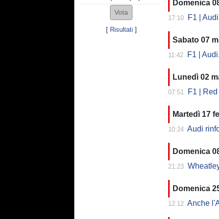
Domenica 0
F1 | Audi
17:10
[
Risultati
]
Sabato 07 m
F1 | Audi, ch
11:42
Lunedì 02 m
F1 | Red Bu
07:51
Martedì 17 f
Audi rinfo
10:24
Domenica 08
Wheatley 
21:23
Domenica 2
Anche l'A
12:12