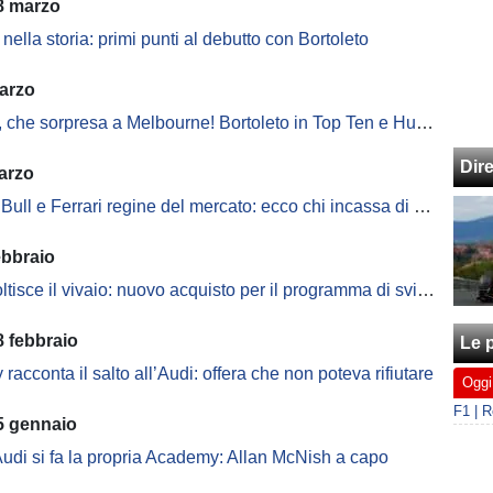
8 marzo
 nella storia: primi punti al debutto con Bortoleto
arzo
e sorpresa a Melbourne! Bortoleto in Top Ten e Hulkenberg in Q2. Wheatley applaude
Dir
arzo
ll e Ferrari regine del mercato: ecco chi incassa di più dagli sponsor
ebbraio
ltisce il vivaio: nuovo acquisto per il programma di sviluppo
 febbraio
Le p
racconta il salto all’Audi: offera che non poteva rifiutare
Oggi
5 gennaio
udi si fa la propria Academy: Allan McNish a capo