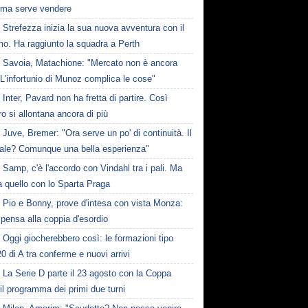
ima serve vendere
Strefezza inizia la sua nuova avventura con il
mo. Ha raggiunto la squadra a Perth
Savoia, Matachione: "Mercato non è ancora
. L'infortunio di Munoz complica le cose"
Inter, Pavard non ha fretta di partire. Così
 si allontana ancora di più
Juve, Bremer: "Ora serve un po' di continuità. Il
ale? Comunque una bella esperienza"
Samp, c'è l'accordo con Vindahl tra i pali. Ma
 quello con lo Sparta Praga
Pio e Bonny, prove d'intesa con vista Monza:
pensa alla coppia d'esordio
Oggi giocherebbero così: le formazioni tipo
20 di A tra conferme e nuovi arrivi
La Serie D parte il 23 agosto con la Coppa
: il programma dei primi due turni