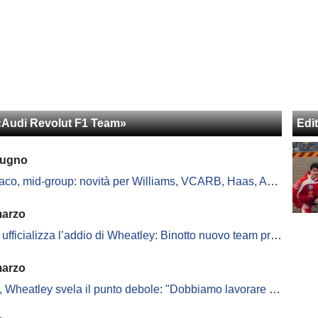
«Audi Revolut F1 Team»
Edit
iugno
o, mid-group: novità per Williams, VCARB, Haas, Audi e Alpine
marzo
ufficializza l’addio di Wheatley: Binotto nuovo team principal
marzo
Wheatley svela il punto debole: "Dobbiamo lavorare sulla PU. I dati..."