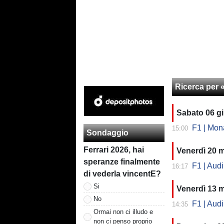
Ricerca per 
Sabato 06 g
F1 | Monac
15:00
Sondaggio
Ferrari 2026, hai
Venerdì 20 
speranze finalmente
F1 | Audi 
16:17
di vederla vincentE?
Si
Venerdì 13 
No
F1 | Audi, 
14:35
Ormai non ci illudo e
non ci penso proprio