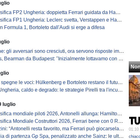
uglio
sifica FP2 Ungheria: doppietta Ferrari guidata da Hamilton
fica FP1 Ungheria: Leclerc svetta, Verstappen e Hamilton inseguono
 in Formula 1, Bortoleto dall'Audi si erge a difesa
uglio
e: gli avversari sono cresciuti, ora servono risposte immediate
Bearman da Budapest: "Inizialmente lottavamo con Red Bull, ora..."
Non
glio
spegne le voci: Hülkenberg e Bortoleto restano il futuro del team
ria, caldo e degrado: le strategie Pirelli tra l'incubo graining e i test 2027
 luglio
ifica mondiale piloti 2026, Antonelli allunga: Hamilton 2°!
sifica Mondiale Costruttori 2026, Ferrari bene con 0 Russell
: “Antonelli resta favorito, ma Ferrari può giocarsela weekend dopo weekend”
01:10
lia di partenza Gp Spa, penalizzato anche Sainz: le ultime
chiacc