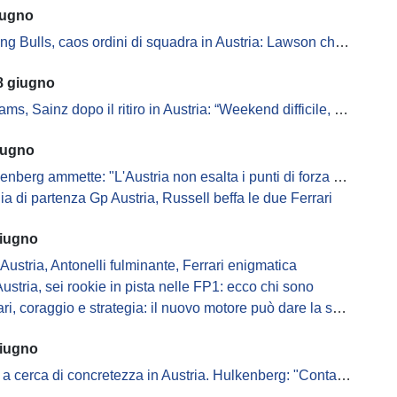
iugno
 Bulls, caos ordini di squadra in Austria: Lawson chiede chiarimenti
8 giugno
s, Sainz dopo il ritiro in Austria: “Weekend difficile, ma c’è potenziale”
iugno
nberg ammette: "L'Austria non esalta i punti di forza dell'Audi"
lia di partenza Gp Austria, Russell beffa le due Ferrari
giugno
Austria, Antonelli fulminante, Ferrari enigmatica
ustria, sei rookie in pista nelle FP1: ecco chi sono
i, coraggio e strategia: il nuovo motore può dare la spinta mondiale
giugno
 cerca di concretezza in Austria. Hulkenberg: "Contano solo i punti"