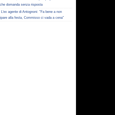
lche domanda senza risposta
L'ex agente di Antognoni: "Fa bene a non
ipare alla festa, Commisso ci vada a cena"