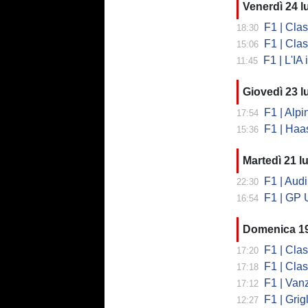
Venerdì 24 l
F1 | Clas
18:30
F1 | Classi
15:06
F1 | L'IA
11:45
Giovedì 23 l
F1 | Alpin
17:54
F1 | Haas, 
15:36
Martedì 21 lu
F1 | Audi 
22:30
F1 | GP Unghe
16:54
Domenica 19
F1 | Class
17:20
F1 | Clas
17:18
F1 | Vanzini
17:12
F1 | Grig
12:27