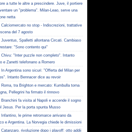
ore a tutte le altre a prescindere. Juve, il portiere
iventare un "problema". Milan-Leao, serve una
one netta
Calciomercato no stop - Indiscrezioni, trattative
oscena del 7 agosto
Juventus, Spalletti allontana Circati. Cambiaso
restare: "Sono contento qui"
Chivu: "Inter puzzle non completo". Intanto
ro e Zanetti telefonano a Romero
In Argentina sono sicuri: "Offerta del Milan per
s". Intanto Bennacer dice au revoir
Roma, tra Brighton e mercato: Kumbulla torna
gna, Pellegrini ha firmato il rinnovo
Branchini fa visita al Napoli e accende il sogno
el Jesus. Per la porta spunta Musso
Infantino, le prime retromarce arrivano da
o e Argentina. La Norvegia chiede le dimissioni
Catanzaro, rivoluzione dopo i playoff: otto addii