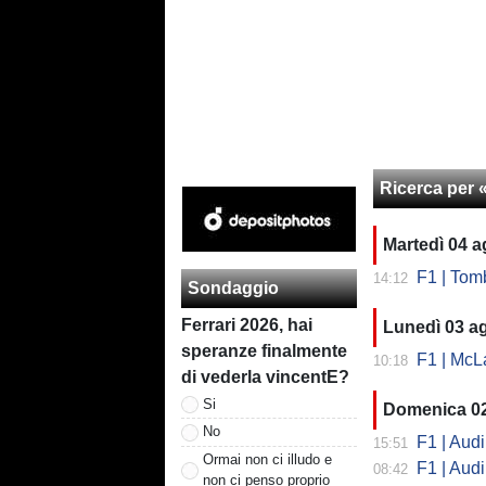
Ricerca per 
Martedì 04 
F1 | Tombazi
14:12
Sondaggio
Ferrari 2026, hai
Lunedì 03 a
speranze finalmente
F1 | McLa
10:18
di vederla vincentE?
Si
Domenica 0
No
F1 | Audi 
15:51
Ormai non ci illudo e
F1 | Audi
08:42
non ci penso proprio