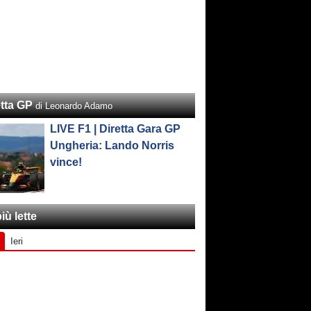
etta GP
di Leonardo Adamo
LIVE F1 | Diretta Gara GP
Ungheria: Lando Norris
vince!
iù lette
Ieri