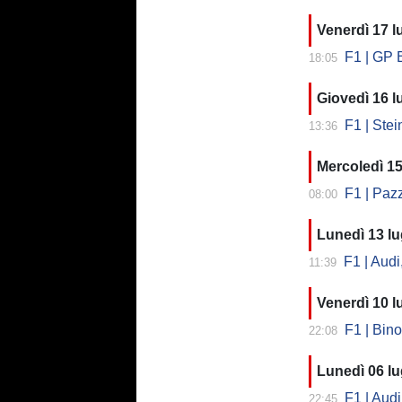
Venerdì 17 l
F1 | GP Belgi
18:05
Giovedì 16 l
F1 | Stei
13:36
Mercoledì 15
F1 | Pazzi
08:00
Lunedì 13 lu
F1 | Audi
11:39
Venerdì 10 l
F1 | Binot
22:08
Lunedì 06 lu
F1 | Audi
22:45