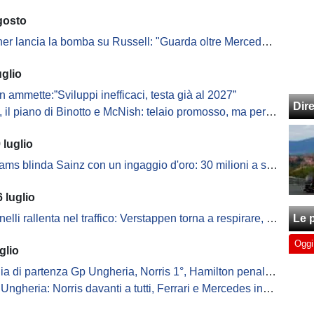
gosto
 lancia la bomba su Russell: "Guarda oltre Mercedes, non vuole Antonelli..."
uglio
n ammette:”Sviluppi inefficaci, testa già al 2027”
Dir
 piano di Binotto e McNish: telaio promosso, ma per la Power Unit si attende il 2027
 luglio
ams blinda Sainz con un ingaggio d'oro: 30 milioni a stagione
 luglio
li rallenta nel traffico: Verstappen torna a respirare, Hamilton si rifà sotto
Le p
Oggi
glio
ia di partenza Gp Ungheria, Norris 1°, Hamilton penalizzato 5°
eria: Norris davanti a tutti, Ferrari e Mercedes inseguono: ecco la classifica