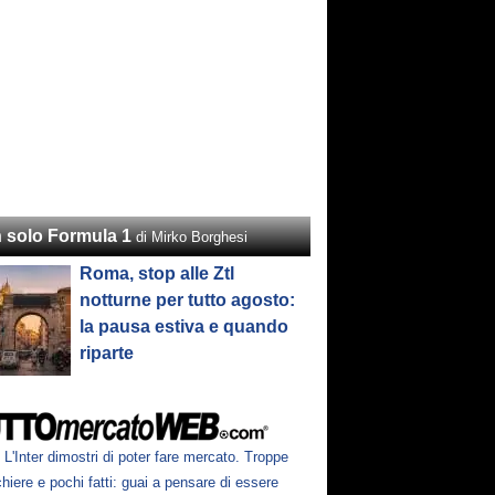
 solo Formula 1
di Mirko Borghesi
Roma, stop alle Ztl
notturne per tutto agosto:
la pausa estiva e quando
riparte
L'Inter dimostri di poter fare mercato. Troppe
hiere e pochi fatti: guai a pensare di essere