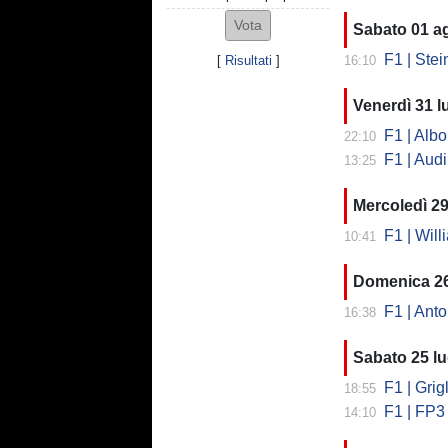
Sabato 01 a
F1 | Steiner
[
Risultati
]
16:10
Venerdì 31 l
F1 | Albo
22:10
F1 | Audi, il
13:25
Mercoledì 29
F1 | Willi
10:41
Domenica 26
F1 | Antonel
16:38
Sabato 25 lu
F1 | Grigl
18:55
F1 | FP3 Ungh
14:10