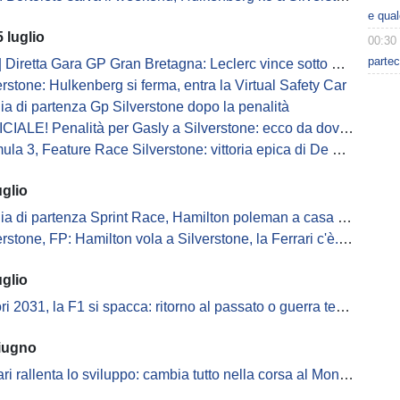
e qua
 luglio
00:30
partec
tta Gara GP Gran Bretagna: Leclerc vince sotto Safety Car, doppietta buttata da Ferrari
erstone: Hulkenberg si ferma, entra la Virtual Safety Car
lia di partenza Gp Silverstone dopo la penalità
CIALE! Penalità per Gasly a Silverstone: ecco da dove parte
ula 3, Feature Race Silverstone: vittoria epica di De Palo!
uglio
lia di partenza Sprint Race, Hamilton poleman a casa sua
tone, FP: Hamilton vola a Silverstone, la Ferrari c'è. Antonelli insegue
uglio
i 2031, la F1 si spacca: ritorno al passato o guerra tecnologica?
giugno
ri rallenta lo sviluppo: cambia tutto nella corsa al Mondiale