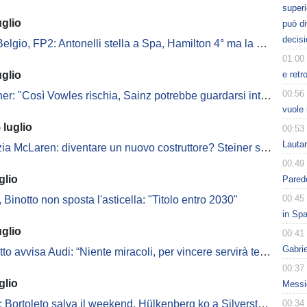
superi
uglio
può d
decisi
o, FP2: Antonelli stella a Spa, Hamilton 4° ma la Ferrari rincorre. Aston da F2
01:00
uglio
e retr
00:56
ner: "Così Vowles rischia, Sainz potrebbe guardarsi intorno"
vuole 
 luglio
00:53
Lauta
a McLaren: diventare un nuovo costruttore? Steiner suggerisce
00:49
glio
Parede
00:45
, Binotto non sposta l'asticella: "Titolo entro 2030"
in Spa
uglio
00:41
Gabri
to avvisa Audi: “Niente miracoli, per vincere servirà tempo”
00:37
glio
Messic
: Bortoleto salva il weekend, Hülkenberg ko a Silverstone
00:34