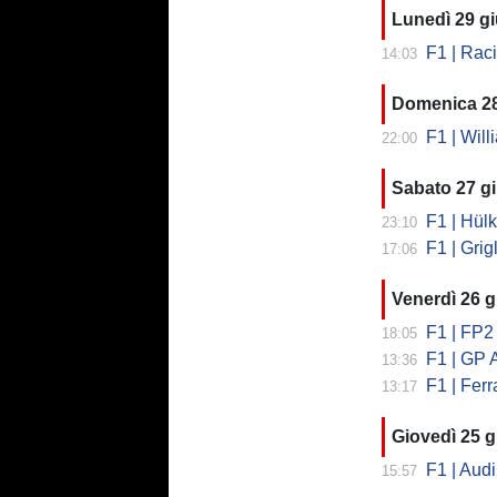
Lunedì 29 g
F1 | Racing
14:03
Domenica 2
F1 | William
22:00
Sabato 27 g
F1 | Hülke
23:10
F1 | Grig
17:06
Venerdì 26 
F1 | FP2 
18:05
F1 | GP A
13:36
F1 | Ferrar
13:17
Giovedì 25 
F1 | Audi a
15:57