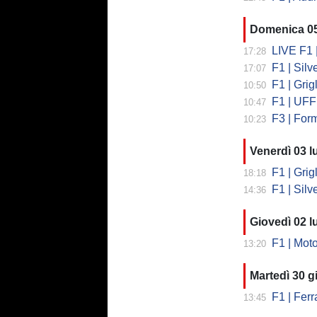
Domenica 05
LIVE F1 | Dire
17:28
F1 | Silv
17:07
F1 | Grig
10:50
F1 | UFFI
10:47
F3 | Form
10:23
Venerdì 03 l
F1 | Grig
18:18
F1 | Silvers
14:36
Giovedì 02 l
F1 | Motor
13:20
Martedì 30 
F1 | Ferra
13:45