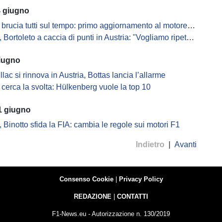
4 giugno
brucia tutti sul tempo: primo aggiornamento al motore già in pista
Bortoleto a caccia di punti in Austria: "Vogliamo ripetere il 2025"
giugno
llac si rinnova in Austria, Bottas lancia l’allarme
 cerca la svolta: Hülkenberg vuole la top 10
1 giugno
, Binotto sfida la FIA: cambia le regole sui motori F1
Indietro
|
Avanti
Consenso Cookie
|
Privacy Policy
REDAZIONE
|
CONTATTI
F1-News.eu - Autorizzazione n. 130/2019