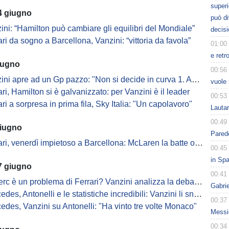
superi
4 giugno
può d
ini: “Hamilton può cambiare gli equilibri del Mondiale”
decisi
ari da sogno a Barcellona, Vanzini: “vittoria da favola”
01:00
e retr
iugno
00:56
 apre ad un Gp pazzo: "Non si decide in curva 1. Anche Leclerc in gioco"
vuole 
ari, Hamilton si è galvanizzato: per Vanzini è il leader
00:53
ari a sorpresa in prima fila, Sky Italia: "Un capolavoro"
Lauta
00:49
giugno
Parede
ri, venerdì impietoso a Barcellona: McLaren la batte ovunque
00:45
in Spa
7 giugno
00:41
rc è un problema di Ferrari? Vanzini analizza la debacle di Monaco
Gabri
des, Antonelli e le statistiche incredibili: Vanzini li snocciola
00:37
edes, Vanzini su Antonelli: "Ha vinto tre volte Monaco"
Messic
00:34