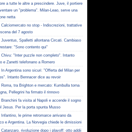
ore a tutte le altre a prescindere. Juve, il portiere
iventare un "problema". Milan-Leao, serve una
one netta
Calciomercato no stop - Indiscrezioni, trattative
oscena del 7 agosto
Juventus, Spalletti allontana Circati. Cambiaso
restare: "Sono contento qui"
Chivu: "Inter puzzle non completo". Intanto
ro e Zanetti telefonano a Romero
In Argentina sono sicuri: "Offerta del Milan per
s". Intanto Bennacer dice au revoir
Roma, tra Brighton e mercato: Kumbulla torna
gna, Pellegrini ha firmato il rinnovo
Branchini fa visita al Napoli e accende il sogno
el Jesus. Per la porta spunta Musso
Infantino, le prime retromarce arrivano da
o e Argentina. La Norvegia chiede le dimissioni
Catanzaro, rivoluzione dopo i playoff: otto addii