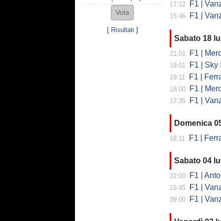
F1 | Vanzini
17:12
F1 | Van
15:46
[
Risultati
]
Sabato 18 lu
F1 | Merce
21:01
F1 | Sky 
19:01
F1 | Ferrari
18:11
F1 | Merc
18:00
F1 | Vanzi
17:35
Domenica 05
F1 | Ferrari
18:11
Sabato 04 lu
F1 | Antonelli
22:00
F1 | Vanzini:
15:45
F1 | Vanzini s
09:00