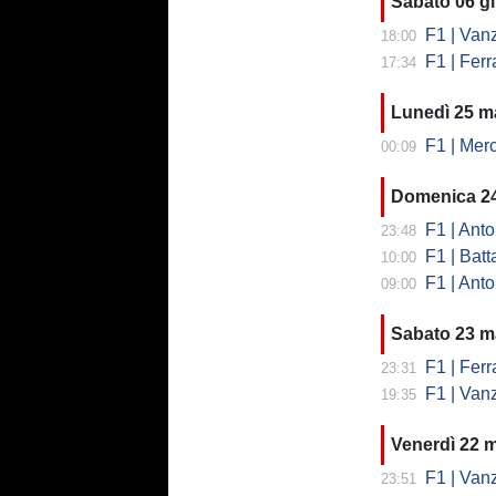
Sabato 06 g
F1 | Vanz
18:00
F1 | Ferrar
17:34
Lunedì 25 m
F1 | Mer
00:09
Domenica 2
F1 | Anto
23:48
F1 | Battag
10:00
F1 | Antone
09:00
Sabato 23 m
F1 | Ferra
23:31
F1 | Vanz
19:35
Venerdì 22 
F1 | Vanzini 
23:51