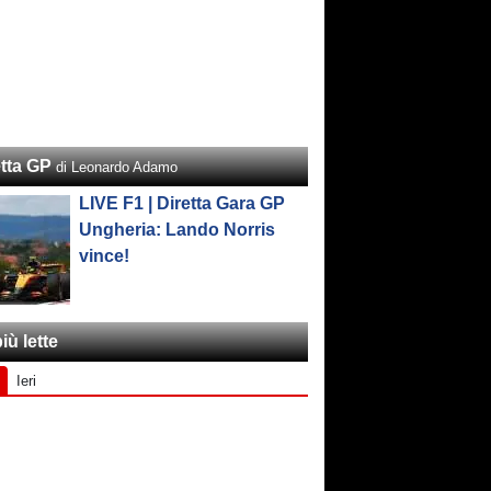
etta GP
di Leonardo Adamo
LIVE F1 | Diretta Gara GP
Ungheria: Lando Norris
vince!
iù lette
Ieri