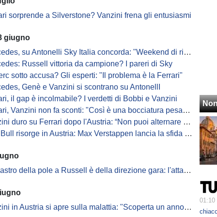
uglio
ari sorprende a Silverstone? Vanzini frena gli entusiasmi
8 giugno
des, su Antonelli Sky Italia concorda: "Weekend di rimpianti"
edes: Russell vittoria da campione? I pareri di Sky
erc sotto accusa? Gli esperti: "Il problema è la Ferrari"
cedes, Genè e Vanzini si scontrano su AntonellI
ari, il gap è incolmabile? I verdetti di Bobbi e Vanzini
Non
ari, Vanzini non fa sconti: "Così è una bocciatura pesante"
duro su Ferrari dopo l'Austria: “Non puoi alternare vittorie e passaggi a vuoto”
ull risorge in Austria: Max Verstappen lancia la sfida mondiale
iugno
astro della pole a Russell è della direzione gara: l'attacco di Vanzini
giugno
01:10
Austria si apre sulla malattia: "Scoperta un anno fa. A Barcellona 'Still I Rise' come Hamilton"
chiacc