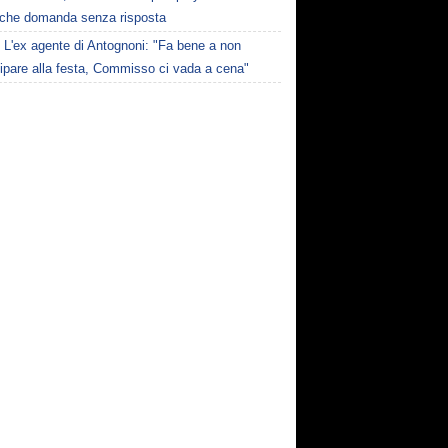
lche domanda senza risposta
L'ex agente di Antognoni: "Fa bene a non
ipare alla festa, Commisso ci vada a cena"