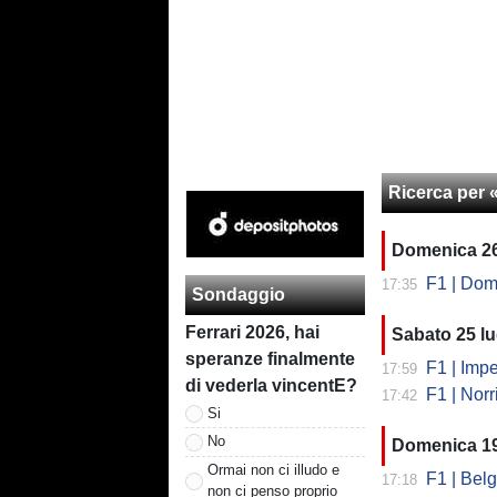
Ricerca per 
Domenica 26
F1 | Dome
17:35
Sondaggio
Ferrari 2026, hai
Sabato 25 lu
speranze finalmente
F1 | Impeding
17:59
di vederla vincentE?
F1 | Norr
17:42
Si
No
Domenica 19
Ormai non ci illudo e
F1 | Belg
17:18
non ci penso proprio