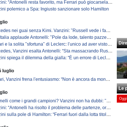
: “Antonelli resta favorito, ma Ferrari può giocarsela weekend dopo weekend”
zini polemico a Spa: Ingiusto sanzionare solo Hamilton
glio
des nei guai senza Kimi. Vanzini: "Russell vede i fantasmi"
Italia applaude Antonelli: "Pole da lode, talento pazzesco"
Dir
 e la solita "sfortuna" di Leclerc: l'unico ad aver visto la bandiera gialla
edes, Vanzini esalta Antonelli: “Sta massacrando Russell”
ni spiega il dilemma della gialla: “È un errore di Leclerc”
 luglio
, Vanzini frena l'entusiasmo: “Non è ancora da mondiale, manca continuità”
Le p
glio
Oggi
 come i grandi campioni? Vanzini non ha dubbi: "Tra 70 anni lo ricorderanno ancora”
 “Antonelli ha risolto il problema delle partenze, ora scatta meglio delle Ferrari”
ulla pole di Hamilton: “Ferrari fuori dalla lotta titolo, ma questo Mondiale sorprende”