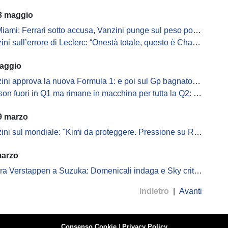
3 maggio
iami: Ferrari sotto accusa, Vanzini punge sul peso politico
ni sull’errore di Leclerc: “Onestà totale, questo è Charles”
aggio
 approva la nuova Formula 1: e poi sul Gp bagnato di domani aperto tutto
n fuori in Q1 ma rimane in macchina per tutta la Q2: perché?
9 marzo
sul mondiale: "Kimi da proteggere. Pressione su Russell, ma a Leclerc rode..."
marzo
 Verstappen a Suzuka: Domenicali indaga e Sky critica i giornalisti
Indietro
|
Avanti
Consenso Cookie
|
Privacy Policy