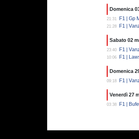
Domenica 0
F1 | Gp M
21:31
F1 | Vanzi
21:28
Sabato 02 m
F1 | Vanzini
23:40
F1 | Lawso
10:06
Domenica 2
F1 | Vanzini 
09:18
Venerdì 27 
F1 | Bufera
03:38