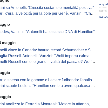
iugno
e qua
ini su Antonelli: “Crescita costante e mentalità positiva”
00:30
i, c'era la velocità per la pole per Genè. Vanzini: "Che delusione!"
partec
aggio
cedes, Vanzini: "Antonelli ha lo stesso DNA di Hamilton"
4 maggio
nelli vince in Canada: battuto record Schumacher e Senna
lia Russell-Antonelli, Vanzini: “Wolff imporrà calma nei primi giri”
lli-Russell come le grandi rivalità del passato? Wolff saprà gestire?
aggio
ri dispersa con le gomme e Leclerc furibondo: l'analisi di Vanzini
ini scuote Leclerc: “Hamilton sembra avere qualcosa in più”
maggio
analizza la Ferrari a Montreal: "Motore in affanno, ma il telaio fa miracoli"