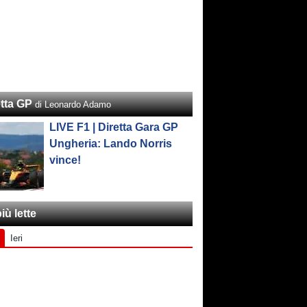
etta GP
di Leonardo Adamo
LIVE F1 | Diretta Gara GP
Ungheria: Lando Norris
vince!
iù lette
Ieri