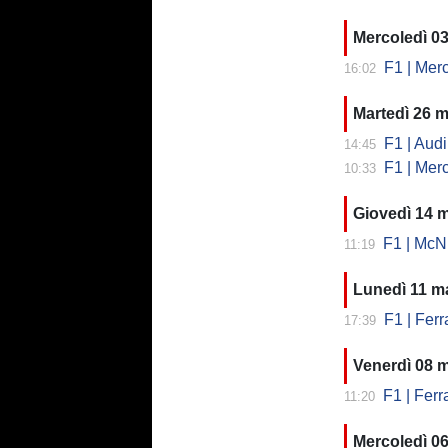
Mercoledì 0
F1 | Mercede
16:02
Martedì 26 
F1 | Audi 
14:45
F1 | Mercede
10:33
Giovedì 14 
F1 | McNi
11:19
Lunedì 11 m
F1 | Ferr
17:39
Venerdì 08 
F1 | Ferr
11:20
Mercoledì 0