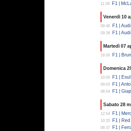
F1 | McLaren,
11:09
Venerdì 10 a
F1 | Audi,
09:48
F1 | Audi,
09:38
Martedì 07 ap
F1 | Brun
18:00
Domenica 2
F1 | Esu
10:00
F1 | Anto
09:03
F1 | Giapp
08:54
Sabato 28 m
F1 | Merced
12:54
F1 | Red B
10:20
F1 | Ferr
08:37