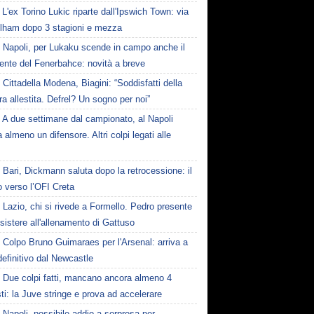
L'ex Torino Lukic riparte dall'Ipswich Town: via
ulham dopo 3 stagioni e mezza
Napoli, per Lukaku scende in campo anche il
ente del Fenerbahce: novità a breve
Cittadella Modena, Biagini: “Soddisfatti della
a allestita. Defrel? Un sogno per noi”
A due settimane dal campionato, al Napoli
almeno un difensore. Altri colpi legati alle
Bari, Dickmann saluta dopo la retrocessione: il
o verso l’OFI Creta
Lazio, chi si rivede a Formello. Pedro presente
sistere all'allenamento di Gattuso
Colpo Bruno Guimaraes per l'Arsenal: arriva a
 definitivo dal Newcastle
Due colpi fatti, mancano ancora almeno 4
ti: la Juve stringe e prova ad accelerare
Napoli, possibile addio a sorpresa per