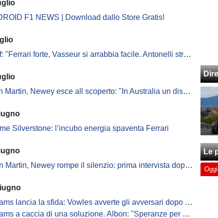
uglio
OID F1 NEWS | Download dallo Store Gratis!
glio
Ferrari forte, Vasseur si arrabbia facile. Antonelli straordinaria crescita..."
Dir
uglio
 Martin, Newey esce all scoperto: "In Australia un disastro"
giugno
rme Silverstone: l’incubo energia spaventa Ferrari
giugno
Le p
Martin, Newey rompe il silenzio: prima intervista dopo il ritorno in F1
Oggi
giugno
ams lancia la sfida: Vowles avverte gli avversari dopo le FP1
s a caccia di una soluzione. Albon: "Speranze per Monaco. Entro 2030 i podi"