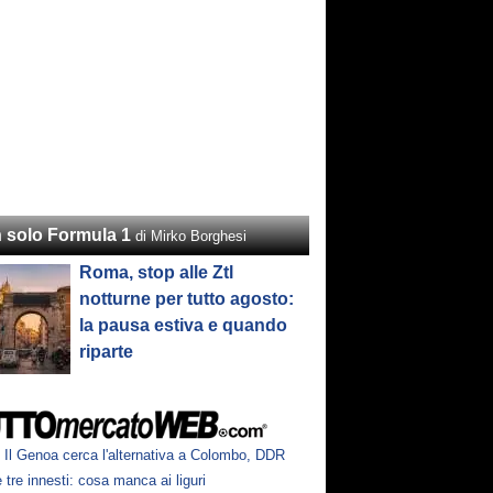
 solo Formula 1
di Mirko Borghesi
Roma, stop alle Ztl
notturne per tutto agosto:
la pausa estiva e quando
riparte
Il Genoa cerca l'alternativa a Colombo, DDR
 tre innesti: cosa manca ai liguri