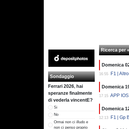
Ricerca per
Domenica 0
F1 | Altro
16:55
Sondaggio
Ferrari 2026, hai
Domenica 19
speranze finalmente
APP IOS 
17:15
di vederla vincentE?
Si
Domenica 12
No
F1 | Gp Be
12:13
Ormai non ci illudo e
non ci penso proprio