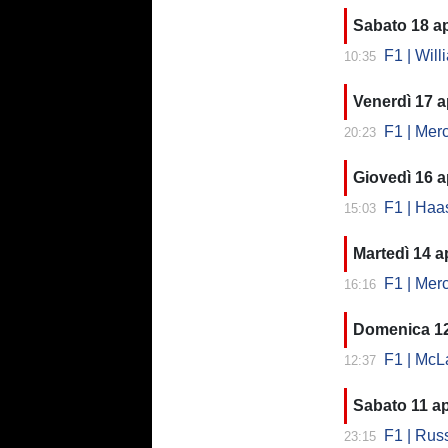
Sabato 18 ap
F1 | Will
10:35
Venerdì 17 a
F1 | Merce
20:23
Giovedì 16 a
F1 | Haa
15:03
Martedì 14 ap
F1 | Merce
16:16
Domenica 12
F1 | McLar
12:37
Sabato 11 ap
F1 | Russ
23:15