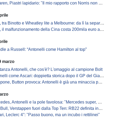
 Piastri lapidario: "Il mio rapporto con Norris non è la Terza Guerra Mondiale"
prile
 tra Binotto e Wheatley lite a Melbourne: da lì la separazione
 il malfunzionamento della Cina costa 200mila euro a Hulkenberg
rile
dle a Russell: “Antonelli come Hamilton al top”
9 marzo
ltanza Antonelli, che cos'è? L'omaggio al campione Bolt
nelli come Ascari: doppietta storica dopo il GP del Giappone
one, Button provoca: Antonelli è già una minaccia per Russell
arzo
es, Antonelli e la pole favolosa: "Mercedes super, ma in gara..."
ull, Verstappen fuori dalla Top Ten: RB22 definita inguidabile
ari, Leclerc 4°: "Passo buono, ma un incubo i rettilinei"