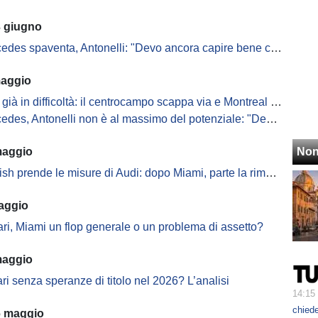
3 giugno
s spaventa, Antonelli: "Devo ancora capire bene come sfruttare la potenza"
maggio
già in difficoltà: il centrocampo scappa via e Montreal pesa
s, Antonelli non è al massimo del potenziale: "Devo ancora capire la PU"
maggio
Non
sh prende le misure di Audi: dopo Miami, parte la rimonta?
aggio
ari, Miami un flop generale o un problema di assetto?
maggio
ari senza speranze di titolo nel 2026? L’analisi
14:15
chiede
6 maggio