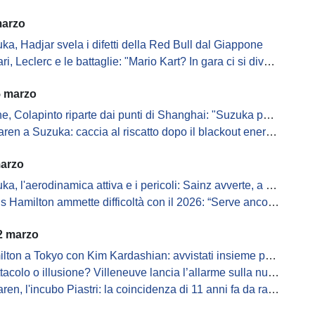
marzo
ka, Hadjar svela i difetti della Red Bull dal Giappone
i, Leclerc e le battaglie: "Mario Kart? In gara ci si diverte..."
5 marzo
, Colapinto riparte dai punti di Shanghai: "Suzuka per continuar"
ren a Suzuka: caccia al riscatto dopo il blackout energetico
marzo
a, l'aerodinamica attiva e i pericoli: Sainz avverte, a 340...
ilton ammette difficoltà con il 2026: “Serve ancora studiare, è tutto più complesso”
2 marzo
ton a Tokyo con Kim Kardashian: avvistati insieme prima di Suzuka
acolo o illusione? Villeneuve lancia l’allarme sulla nuova F1
en, l'incubo Piastri: la coincidenza di 11 anni fa da ragazzo