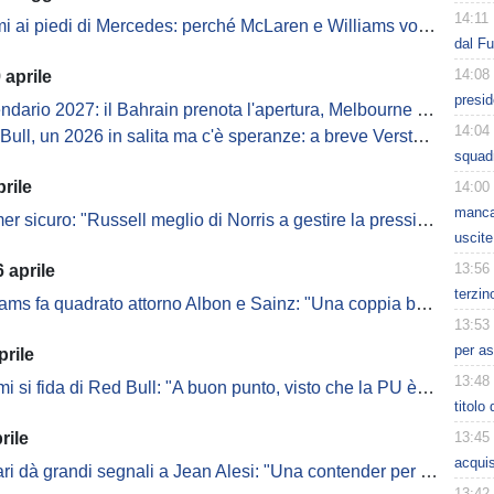
14:11
i ai piedi di Mercedes: perché McLaren e Williams volano
dal F
14:08
 aprile
presid
ario 2027: il Bahrain prenota l'apertura, Melbourne slitta a terza gara
14:04
l, un 2026 in salita ma c'è speranze: a breve Verstappen minaccia concreta
squadr
rile
14:00
manca 
 sicuro: "Russell meglio di Norris a gestire la pressione mondiale"
uscite
13:56
 aprile
terzin
ams fa quadrato attorno Albon e Sainz: "Una coppia brillante"
13:53
per as
prile
13:48
 si fida di Red Bull: "A buon punto, visto che la PU è nuova"
titolo
rile
13:45
acquis
ri dà grandi segnali a Jean Alesi: "Una contender per il titolo
13:42