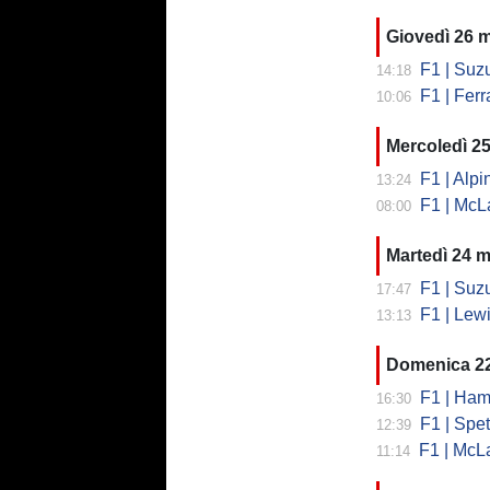
Giovedì 26 
F1 | Suzu
14:18
F1 | Ferrar
10:06
Mercoledì 2
F1 | Alpine
13:24
F1 | McLa
08:00
Martedì 24 
F1 | Suzuk
17:47
F1 | Lewis Ham
13:13
Domenica 2
F1 | Hamil
16:30
F1 | Spett
12:39
F1 | McLar
11:14