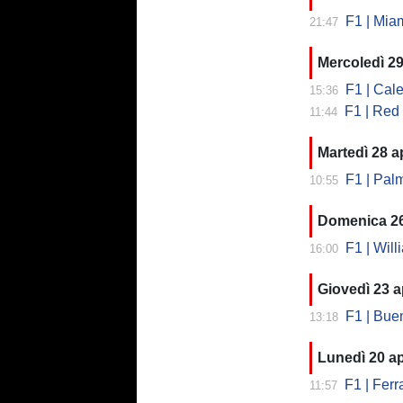
F1 | Miam
21:47
Mercoledì 29
F1 | Calend
15:36
F1 | Red Bul
11:44
Martedì 28 ap
F1 | Palmer
10:55
Domenica 26
F1 | Willi
16:00
Giovedì 23 a
F1 | Buemi
13:18
Lunedì 20 ap
F1 | Ferra
11:57