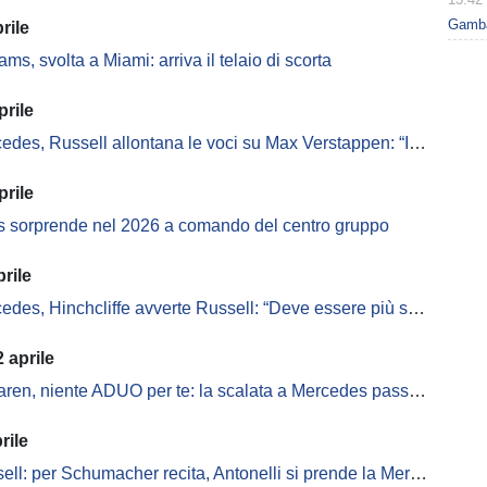
Gambar
rile
iams, svolta a Miami: arriva il telaio di scorta
prile
des, Russell allontana le voci su Max Verstappen: “Io resto”
prile
s sorprende nel 2026 a comando del centro gruppo
rile
des, Hinchcliffe avverte Russell: “Deve essere più spietato”
 aprile
en, niente ADUO per te: la scalata a Mercedes passa da altro
rile
ell: per Schumacher recita, Antonelli si prende la Mercedes