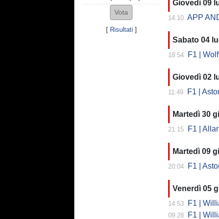
Giovedì 09 l
APP ANDR
14:10
[
Risultati
]
Sabato 04 lu
F1 | Wolff: "
18:54
Giovedì 02 l
F1 | Aston
11:49
Martedì 30 
F1 | Alla
21:15
Martedì 09 
F1 | Aston 
20:04
Venerdì 05 
F1 | Willi
14:53
F1 | William
09:28