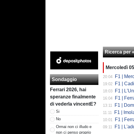
Ricerca per 
Mercoledì 0
F1 | Mercede
20:04
Sondaggio
F1 | Cadi
19:02
Ferrari 2026, hai
F1 | L'Un
18:03
speranze finalmente
F1 | Ferr
16:04
di vederla vincentE?
F1 | Domenic
13:11
Si
F1 | Imola co
11:11
No
F1 | Ferrari
10:01
F1 | L'addio 
Ormai non ci illudo e
09:11
non ci penso proprio