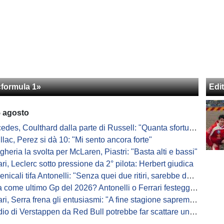
«formula 1»
Edit
5 agosto
s, Coulthard dalla parte di Russell: "Quanta sfortuna può avere un pilota?"
llac, Perez si dà 10: "Mi sento ancora forte"
gheria la svolta per McLaren, Piastri: "Basta alti e bassi"
ari, Leclerc sotto pressione da 2° pilota: Herbert giudica
ali tifa Antonelli: "Senza quei due ritiri, sarebbe davanti di tanto"
me ultimo Gp del 2026? Antonelli o Ferrari festeggiano il titolo in casa...
, Serra frena gli entusiasmi: "A fine stagione sapremo se SF-26 è forte"
di Verstappen da Red Bull potrebbe far scattare un domino: ne parla Fittipaldi