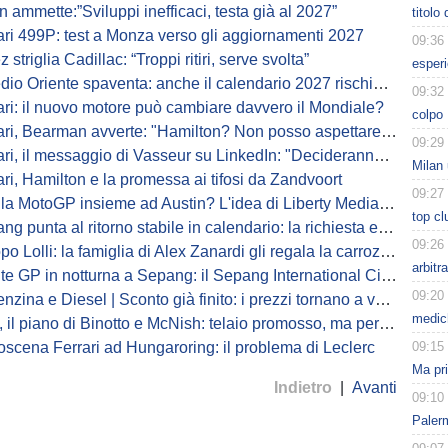
n ammette:”Sviluppi inefficaci, testa già al 2027”
titolo
rari 499P: test a Monza verso gli aggiornamenti 2027
09:36
 striglia Cadillac: “Troppi ritiri, serve svolta”
esperi
o Oriente spaventa: anche il calendario 2027 rischia di essere stravolto
09:32
rari: il nuovo motore può cambiare davvero il Mondiale?
colpo 
ri, Bearman avverte: "Hamilton? Non posso aspettare in eterno..."
09:29
, il messaggio di Vasseur su LinkedIn: "Decideranno i dettagli. Ora..."
Milan 
ari, Hamilton e la promessa ai tifosi da Zandvoort
09:27
 MotoGP insieme ad Austin? L'idea di Liberty Media e il calendario
top cl
g punta al ritorno stabile in calendario: la richiesta economica
09:26
Lolli: la famiglia di Alex Zanardi gli regala la carrozzina del campione
arbitr
GP in notturna a Sepang: il Sepang International Circuit chiarisce i dubbi
09:20
ina e Diesel | Sconto già finito: i prezzi tornano a volare, il punto
medich
 piano di Binotto e McNish: telaio promosso, ma per la Power Unit si attende il 2027
oscena Ferrari ad Hungaroring: il problema di Leclerc
09:15
Ma pr
Indietro
|
Avanti
09:10
Paler