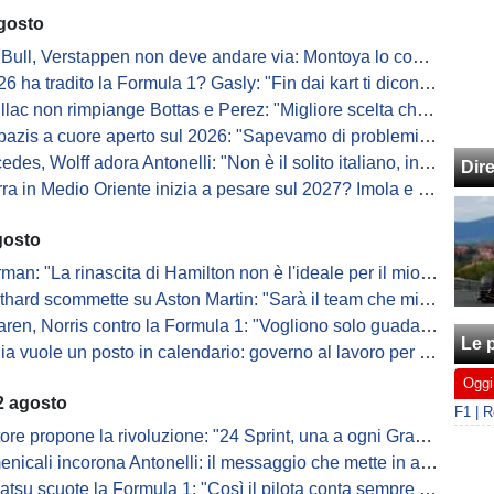
agosto
Bull, Verstappen non deve andare via: Montoya lo convince
a tradito la Formula 1? Gasly: "Fin dai kart ti dicono di non alzare il piede dal gas"
ac non rimpiange Bottas e Perez: "Migliore scelta che potessimo fare"
s a cuore aperto sul 2026: "Sapevamo di problemi, ma serviva un accordo"
s, Wolff adora Antonelli: "Non è il solito italiano, in bolla quando guida"
Dir
 in Medio Oriente inizia a pesare sul 2027? Imola e Barcellona osservano
gosto
: "La rinascita di Hamilton non è l'ideale per il mio futuro in Ferrari"
ard scommette su Aston Martin: "Sarà il team che migliorerà di più"
ren, Norris contro la Formula 1: "Vogliono solo guadagnare"
Le p
ia vuole un posto in calendario: governo al lavoro per il 2028
Oggi
2 agosto
ore propone la rivoluzione: "24 Sprint, una a ogni Gran Premio"
cali incorona Antonelli: il messaggio che mette in allerta i rivali
tsu scuote la Formula 1: "Così il pilota conta sempre meno"