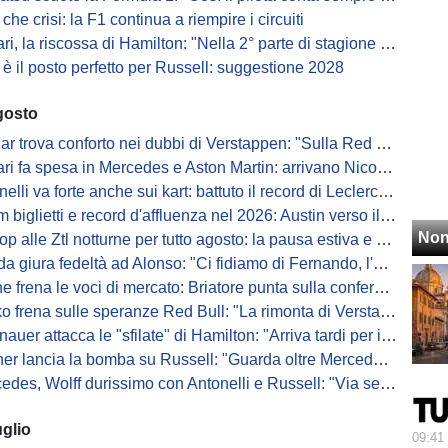
 che crisi: la F1 continua a riempire i circuiti
i, la riscossa di Hamilton: "Nella 2° parte di stagione miglioro sempre"
 è il posto perfetto per Russell: suggestione 2028
gosto
ova conforto nei dubbi di Verstappen: "Sulla Red Bull siamo allineati, è rassicurante"
 fa spesa in Mercedes e Aston Martin: arrivano Nicomede e Sánchez Martínez
i va forte anche sui kart: battuto il record di Leclerc alla Pista dei Campioni
biglietti e record d'affluenza nel 2026: Austin verso il record
Non
alle Ztl notturne per tutto agosto: la pausa estiva e quando riparte
iura fedeltà ad Alonso: "Ci fidiamo di Fernando, l'obiettivo è vincere..."
 frena le voci di mercato: Briatore punta sulla conferma di Colapinto?
frena sulle speranze Red Bull: "La rimonta di Verstappen quest'anno..."
r attacca le "sfilate" di Hamilton: "Arriva tardi per i fotografi, Verstappen..."
 lancia la bomba su Russell: "Guarda oltre Mercedes, non vuole Antonelli..."
es, Wolff durissimo con Antonelli e Russell: "Via se provocheranno..."
uglio
09:41