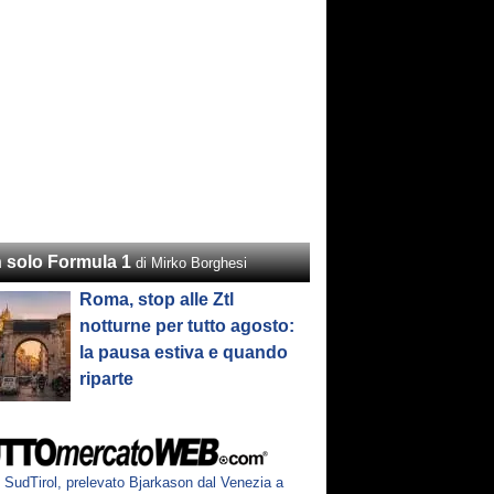
 solo Formula 1
di Mirko Borghesi
Roma, stop alle Ztl
notturne per tutto agosto:
la pausa estiva e quando
riparte
SudTirol, prelevato Bjarkason dal Venezia a