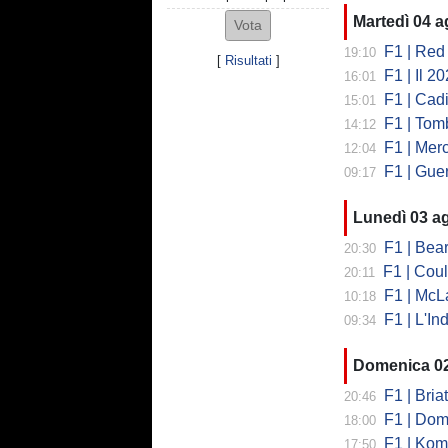
Martedì 04 
F1 | Red 
19:10
[
Risultati
]
F1 | Il 2026 h
16:01
F1 | Cadill
15:01
F1 | Tombazi
14:12
F1 | Mercede
12:04
F1 | Guerra
09:17
Lunedì 03 a
F1 | Bearman
20:30
F1 | Coulth
20:11
F1 | McLa
10:18
F1 | L'Ind
09:34
Domenica 0
F1 | Briat
20:46
F1 | Domeni
18:00
F1 | Koma
17:50