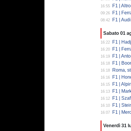
F1 | Altro
16:55
F1 | Ferrar
09:26
F1 | Audi
08:42
Sabato 01 a
F1 | Hadjar tr
16:22
F1 | Ferrari
16:20
F1 | Antonell
16:19
F1 | Boom 
16:18
Roma, stop 
16:18
F1 | Honda g
16:16
F1 | Alpine
16:15
F1 | Marko 
16:13
F1 | Szafnaue
16:12
F1 | Steiner
16:10
F1 | Merced
16:07
Venerdì 31 l