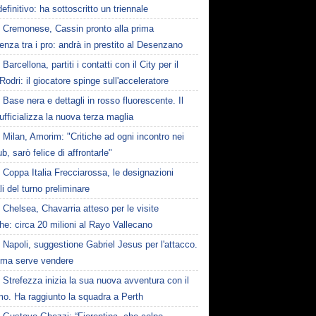
 definitivo: ha sottoscritto un triennale
Cremonese, Cassin pronto alla prima
enza tra i pro: andrà in prestito al Desenzano
Barcellona, partiti i contatti con il City per il
Rodri: il giocatore spinge sull'acceleratore
Base nera e dettagli in rosso fluorescente. Il
ufficializza la nuova terza maglia
Milan, Amorim: "Critiche ad ogni incontro nei
ub, sarò felice di affrontarle"
Coppa Italia Frecciarossa, le designazioni
ali del turno preliminare
Chelsea, Chavarria atteso per le visite
e: circa 20 milioni al Rayo Vallecano
Napoli, suggestione Gabriel Jesus per l'attacco.
ima serve vendere
Strefezza inizia la sua nuova avventura con il
mo. Ha raggiunto la squadra a Perth