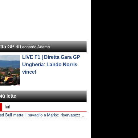
etta GP
di Leonardo Adamo
LIVE F1 | Diretta Gara GP
Ungheria: Lando Norris
vince!
iù lette
Ieri
F1 | Red Bull mette il bavaglio a Marko: riservatezza fino al 2026