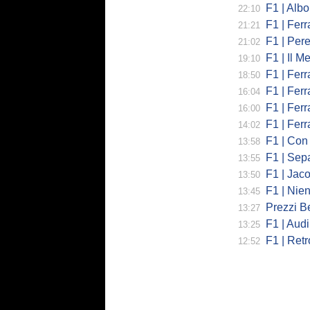
F1 | Albo
22:10
F1 | Fer
21:21
F1 | Perez
21:02
F1 | Il Medi
19:10
F1 | Fer
18:50
F1 | Ferra
16:04
F1 | Ferrari
16:00
F1 | Ferr
14:02
F1 | Con la
13:58
F1 | Sepan
13:55
F1 | Jacopo 
13:50
F1 | Niente 
13:45
Prezzi Benz
13:27
F1 | Audi, il
13:25
F1 | Retr
12:52