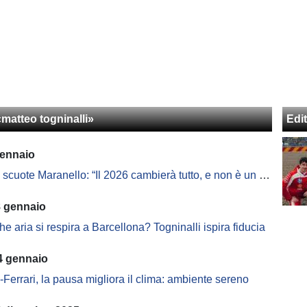
«matteo togninalli»
Edit
gennaio
cuote Maranello: “Il 2026 cambierà tutto, e non è un dettaglio”
8 gennaio
che aria si respira a Barcellona? Togninalli ispira fiducia
4 gennaio
Ferrari, la pausa migliora il clima: ambiente sereno