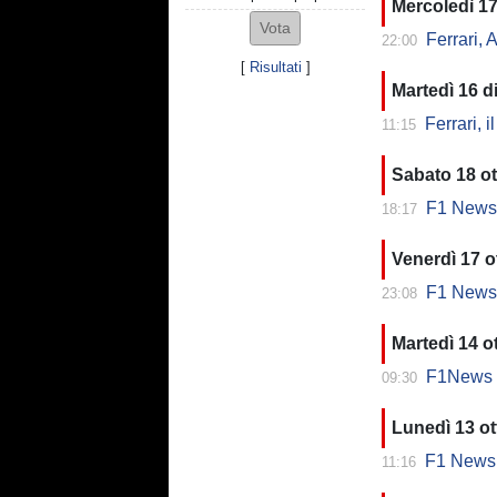
Mercoledì 1
Ferrari, A
22:00
[
Risultati
]
Martedì 16 
Ferrari, il
11:15
Sabato 18 o
F1 News - 
18:17
Venerdì 17 o
F1 News - 
23:08
Martedì 14 o
F1News - F
09:30
Lunedì 13 ot
F1 News - Fe
11:16