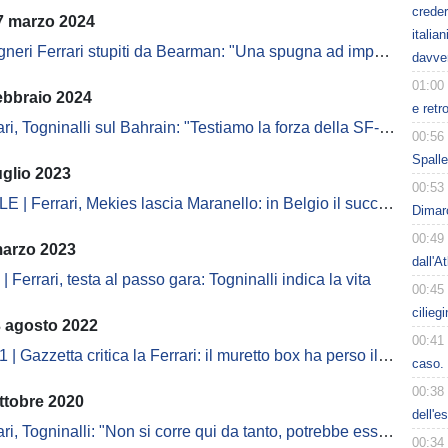
creder
7 marzo 2024
italia
gneri Ferrari stupiti da Bearman: "Una spugna ad imparare"
davve
01:00
ebbraio 2024
e retr
ari, Togninalli sul Bahrain: "Testiamo la forza della SF-24"
00:56
Spalle
uglio 2023
00:53
 | Ferrari, Mekies lascia Maranello: in Belgio il successore
Dimarc
00:49
marzo 2023
dall'A
 Ferrari, testa al passo gara: Togninalli indica la vita
00:45
cilieg
3 agosto 2022
00:41
| Gazzetta critica la Ferrari: il muretto box ha perso il titolo
caso. 
00:38
ttobre 2020
dell'e
 Togninalli: "Non si corre qui da tanto, potrebbe essere un vantaggio per noi"
00:34