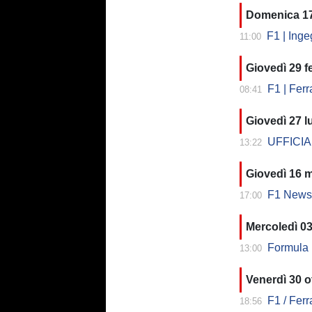
Domenica 1
F1 | Inge
11:00
Giovedì 29 f
F1 | Ferr
08:41
Giovedì 27 l
UFFICIALE
13:22
Giovedì 16 
F1 News |
17:00
Mercoledì 0
Formula 1 
13:00
Venerdì 30 o
F1 / Ferrari,
18:56