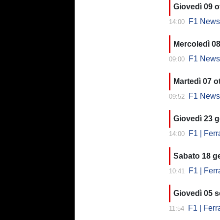
Giovedì 09 o
F1 News - 
14:00
Mercoledì 08
F1 News - 
09:00
Martedì 07 o
F1 News - 
09:52
Giovedì 23 
F1 | Ferrar
14:00
Sabato 18 g
F1 | Ferrar
10:41
Giovedì 05 
F1 | Ferr
11:54