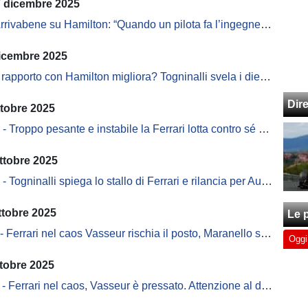
7 dicembre 2025
rrivabene su Hamilton: “Quando un pilota fa l’ingegnere è finita”
dicembre 2025
 rapporto con Hamilton migliora? Togninalli svela i dietro le quinte
Dir
ttobre 2025
Troppo pesante e instabile la Ferrari lotta contro sé stessa
ttobre 2025
Togninalli spiega lo stallo di Ferrari e rilancia per Austin
ttobre 2025
Le p
errari nel caos Vasseur rischia il posto, Maranello smentisce
Oggi
tobre 2025
rrari nel caos, Vasseur è pressato. Attenzione al dossier di Hamilton...