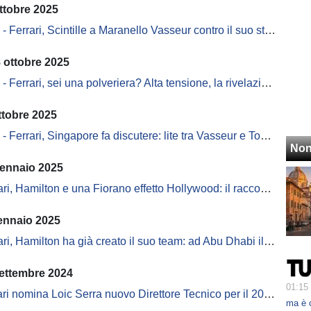
ttobre 2025
Ferrari, Scintille a Maranello Vasseur contro il suo staff tecnico
 ottobre 2025
Ferrari, sei una polveriera? Alta tensione, la rivelazione shock
ttobre 2025
Ferrari, Singapore fa discutere: lite tra Vasseur e Togninalli
Non
gennaio 2025
i, Hamilton e una Fiorano effetto Hollywood: il racconto del CorSera
ennaio 2025
i, Hamilton ha già creato il suo team: ad Abu Dhabi il primo incontro
settembre 2024
01:15
ari nomina Loic Serra nuovo Direttore Tecnico per il 2024
ma è 