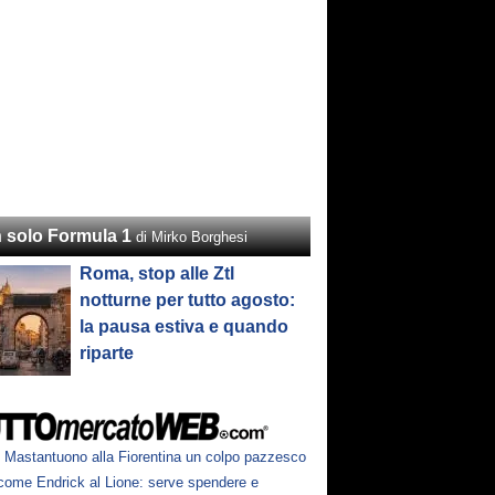
 solo Formula 1
di Mirko Borghesi
Roma, stop alle Ztl
notturne per tutto agosto:
la pausa estiva e quando
riparte
Mastantuono alla Fiorentina un colpo pazzesco
come Endrick al Lione: serve spendere e