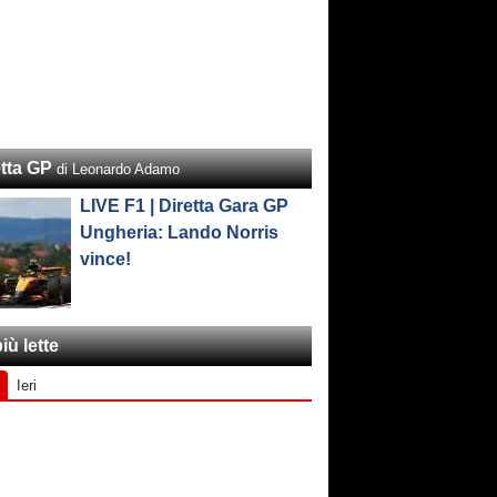
etta GP
di Leonardo Adamo
LIVE F1 | Diretta Gara GP
Ungheria: Lando Norris
vince!
iù lette
Ieri