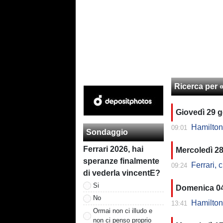
Ricerca per 
Giovedì 29 
Hamilton s
09:01
Sondaggio
Ferrari 2026, hai
Mercoledì 2
speranze finalmente
Ferrari, 
09:24
di vederla vincentE?
Si
Domenica 0
No
Hamilton-
13:41
Ormai non ci illudo e
non ci penso proprio