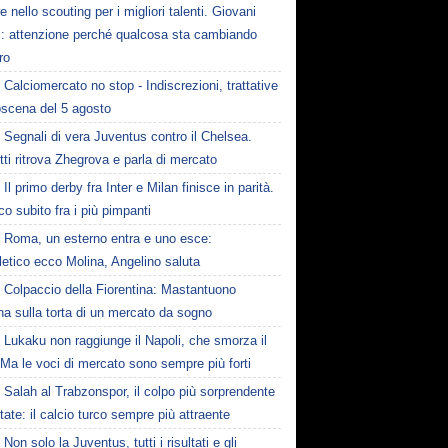
e nello scouting per i migliori talenti. Giovani
ni: attenzione perché qualcosa sta cambiando
ro
Calciomercato no stop - Indiscrezioni, trattative
oscena del 5 agosto
Segnali di vera Juventus contro il Chelsea.
tti ritrova Zhegrova e parla di mercato
Il primo derby fra Inter e Milan finisce in parità.
o subito fra i più pimpanti
Roma, un esterno entra e uno esce:
tletico ecco Molina, Angelino saluta
Colpaccio della Fiorentina: Mastantuono
ina sulla torta di un mercato da sogno
Lukaku non raggiunge il Napoli, che smorza il
Ma le voci di mercato sono sempre più forti
Salah al Trabzonspor, il colpo più sorprendente
state: il calcio turco sempre più attraente
Non solo la Juventus, tutti i risultati e gli