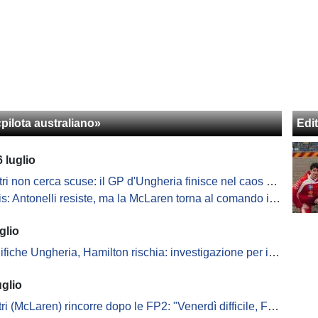
pilota australiano»
Edit
 luglio
 non cerca scuse: il GP d'Ungheria finisce nel caos dopo un inizio perfetto
s: Antonelli resiste, ma la McLaren torna al comando in Ungheria
glio
he Ungheria, Hamilton rischia: investigazione per impeding ai danni di Piastri
uglio
 (McLaren) rincorre dopo le FP2: "Venerdì difficile, Ferrari velocissima"