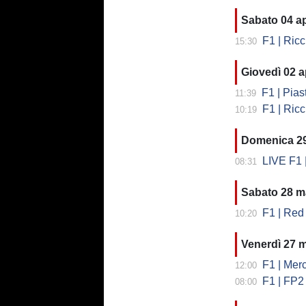
Sabato 04 ap
F1 | Ricc
15:30
Giovedì 02 a
F1 | Piastr
11:39
F1 | Riccia
10:19
Domenica 2
LIVE F1 | Dire
08:31
Sabato 28 m
F1 | Red B
10:20
Venerdì 27 
F1 | Merc
12:00
F1 | FP2 S
08:00