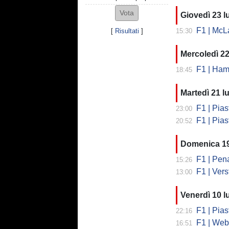
Giovedì 23 l
F1 | McLaren
[
Risultati
]
15:30
Mercoledì 22
F1 | Hami
18:45
Martedì 21 lu
F1 | Pias
23:00
F1 | Piastr
20:52
Domenica 19
F1 | Penalit
15:26
F1 | Verstap
13:00
Venerdì 10 l
F1 | Pias
22:16
F1 | Webb
16:51