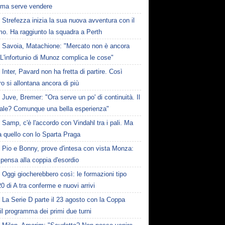
ima serve vendere
Strefezza inizia la sua nuova avventura con il
mo. Ha raggiunto la squadra a Perth
Savoia, Matachione: "Mercato non è ancora
. L'infortunio di Munoz complica le cose"
Inter, Pavard non ha fretta di partire. Così
 si allontana ancora di più
Juve, Bremer: "Ora serve un po' di continuità. Il
ale? Comunque una bella esperienza"
Samp, c'è l'accordo con Vindahl tra i pali. Ma
 quello con lo Sparta Praga
Pio e Bonny, prove d'intesa con vista Monza:
pensa alla coppia d'esordio
Oggi giocherebbero così: le formazioni tipo
20 di A tra conferme e nuovi arrivi
La Serie D parte il 23 agosto con la Coppa
: il programma dei primi due turni