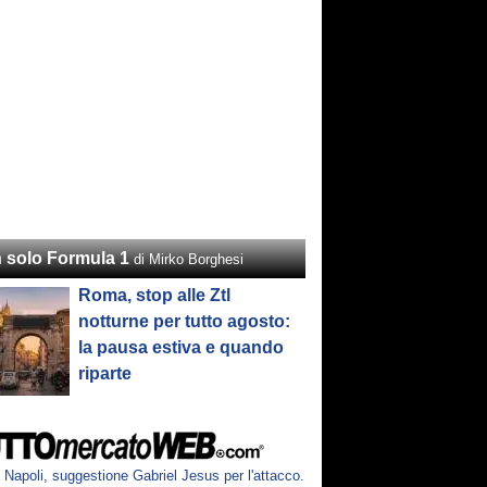
 solo Formula 1
di Mirko Borghesi
Roma, stop alle Ztl
notturne per tutto agosto:
la pausa estiva e quando
riparte
Napoli, suggestione Gabriel Jesus per l'attacco.