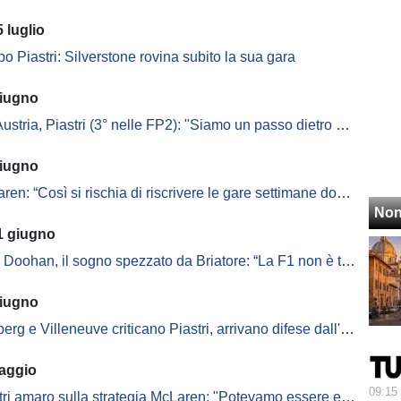
 luglio
bo Piastri: Silverstone rovina subito la sua gara
giugno
, Piastri (3° nelle FP2): "Siamo un passo dietro ad Antonelli, ma gli sviluppi funzionano"
giugno
ren: “Così si rischia di riscrivere le gare settimane dopo”
Non
1 giugno
 Doohan, il sogno spezzato da Briatore: “La F1 non è tutto”
giugno
rg e Villeneuve criticano Piastri, arrivano difese dall'Australia
aggio
09:15
 amaro sulla strategia McLaren: "Potevamo essere eroi, sembriamo idioti"