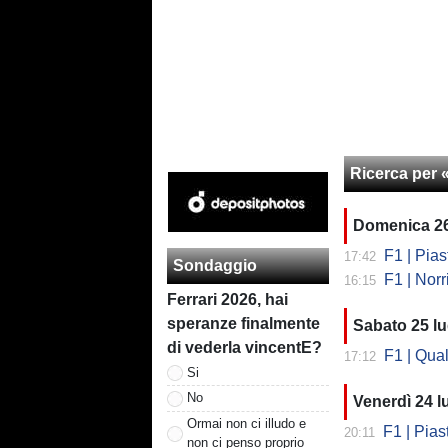
Ricerca per «
Domenica 26
F1 | Piastri
17:42
Sondaggio
F1 | Norri
16:15
Ferrari 2026, hai
speranze finalmente
Sabato 25 lu
di vederla vincentE?
F1 | Qualific
17:12
Si
No
Venerdì 24 l
Ormai non ci illudo e
F1 | Piastri
20:11
non ci penso proprio