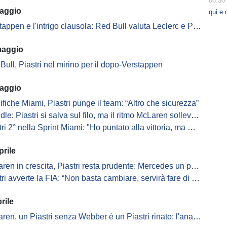
08:30
aggio
qui e 
pen e l'intrigo clausola: Red Bull valuta Leclerc e Piastri per il dopo Max
maggio
Bull, Piastri nel mirino per il dopo-Verstappen
aggio
ifiche Miami, Piastri punge il team: “Altro che sicurezza”
le: Piastri si salva sul filo, ma il ritmo McLaren solleva dubbi
2° nella Sprint Miami: "Ho puntato alla vittoria, ma McLaren ottima base..."
prile
en in crescita, Piastri resta prudente: Mercedes un passo avanti
ri avverte la FIA: “Non basta cambiare, servirà fare di più”
rile
n, un Piastri senza Webber è un Piastri rinato: l'analisi di Montoya