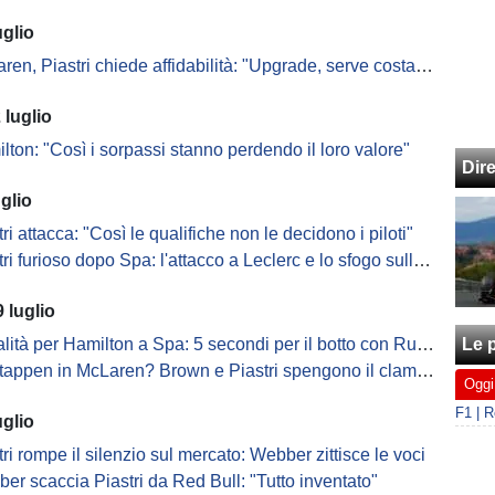
uglio
, Piastri chiede affidabilità: "Upgrade, serve costanza. Fornaroli?..."
 luglio
lton: "Così i sorpassi stanno perdendo il loro valore"
Dir
glio
tri attacca: "Così le qualifiche non le decidono i piloti"
i furioso dopo Spa: l'attacco a Leclerc e lo sfogo sulle Power Unit
 luglio
à per Hamilton a Spa: 5 secondi per il botto con Russell. E Leclerc rischia
Le p
pen in McLaren? Brown e Piastri spengono il clamoroso scenario di mercato
Oggi
uglio
tri rompe il silenzio sul mercato: Webber zittisce le voci
er scaccia Piastri da Red Bull: "Tutto inventato"