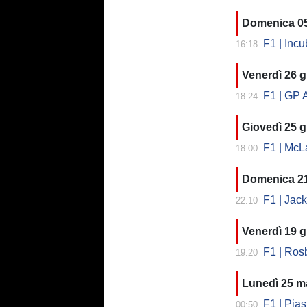
Domenica 05
F1 | Incu
16:18
Venerdì 26 
F1 | GP Austria
18:24
Giovedì 25 
F1 | McLa
18:00
Domenica 2
F1 | Jack
22:10
Venerdì 19 
F1 | Rosbe
19:20
Lunedì 25 m
F1 | Piastri
00:50