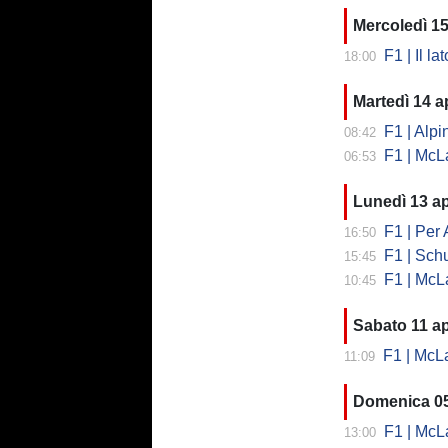
Mercoledì 15
F1 | Il la
18:00
Martedì 14 ap
F1 | Alpi
08:42
F1 | McLa
06:53
Lunedì 13 ap
F1 | Per A
16:50
F1 | Schum
15:45
F1 | McLaren
10:45
Sabato 11 ap
F1 | McLaren,
11:09
Domenica 05
F1 | McLar
13:00