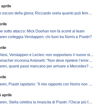
 aprile
to oscuro della gloria: Ricciardo svela quanto può ferire la F1
rile
ne sotto attacco: Mick Doohan non fa sconti al team
ren corteggia Verstappen: chi fuori tra Norris e Piastri?
rile
lesi, Verstappen e Leclerc non sopportano il nuovo stile F1 2026
acher incorona Antonelli: “Non deve ripetere l’errore di Piastri”
, quanti passi mancano per arrivare a Mercedes? Piastri prova a rispondere
rile
 Piastri lapidario: "Il mio rapporto con Norris non è la Terza Guerra Mondiale"
 aprile
en, Stella celebra la rinascita di Piastri: l'Oscar più forte