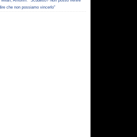
Milan, Amorim: "Scudetto? Non posso venire
dire che non possiamo vincerlo"