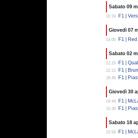
Sabato 09 m
F1 | Verstap
10:39
Giovedì 07 
F1 | Red 
14:00
Sabato 02 m
F1 | Qual
22:25
F1 | Brund
22:22
F1 | Piastri 
18:46
Giovedì 30 a
F1 | McLar
19:49
F1 | Piast
15:30
Sabato 18 ap
F1 | McLare
10:56