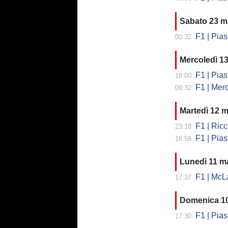
Sabato 23 m
F1 | Piastr
00:32
Mercoledì 1
F1 | Pias
19:00
F1 | Mercat
09:32
Martedì 12 
F1 | Riccia
23:18
F1 | Pias
16:58
Lunedì 11 m
F1 | McLa
17:37
Domenica 1
F1 | Pia
17:30