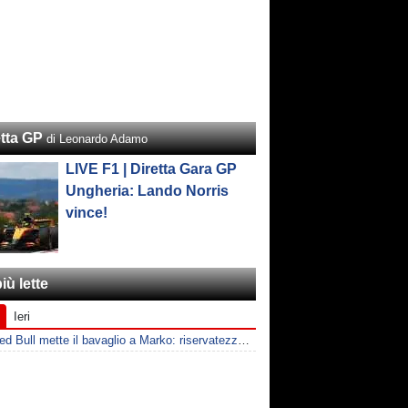
etta GP
di Leonardo Adamo
LIVE F1 | Diretta Gara GP
Ungheria: Lando Norris
vince!
iù lette
Ieri
F1 | Red Bull mette il bavaglio a Marko: riservatezza fino al 2026