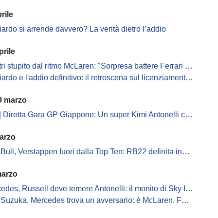
rile
iardo si arrende davvero? La verità dietro l’addio
prile
i stupito dal ritmo McLaren: "Sorpresa battere Ferrari e Mercedes"
rdo e l'addio definitivo: il retroscena sul licenziamento da Red Bull
9 marzo
tta Gara GP Giappone: Un super Kimi Antonelli conquista la seconda vittoria in carriera
arzo
ull, Verstappen fuori dalla Top Ten: RB22 definita inguidabile
marzo
edes, Russell deve temere Antonelli: il monito di Sky Italia
uzuka, Mercedes trova un avversario: è McLaren. Ferrari lontana