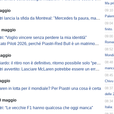
Ma pr
aggio
09:10
Paler
i lancia la sfida da Montreal: "Mercedes fa paura, ma la Ferrari..."
09:04
finito
3 maggio
09:00
tri: “Voglio vincere senza perdere la mia identità”
Romero
o Piloti 2026, perché Piastri-Red Bull è un matrimonio intelligente
08:52
maggio
Mondi
08:48
rdo: il ritiro non è definitivo, ritorno possibile solo “per divertirmi”
manca
tri avvertito: Lasciare McLaren potrebbe essere un errore
08:45
aggio
Chivu 
ren in lotta per il mondiale? Per Piastri una cosa è certa
08:37
delle 
0 maggio
08:34
Italia
stri: “Le vecchie F1 hanno qualcosa che oggi manca”