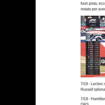
fuori pista, ec
notato per ave
7/19 - Leclerc 
Russell tallon
7/19 - Hamilton
DRS