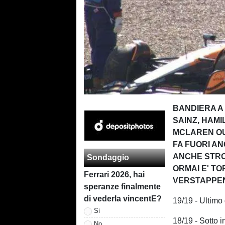
BANDIERA A 
SAINZ, HAMI
MCLAREN OUT
FA FUORI AN
ANCHE STRO
Sondaggio
ORMAI E' TO
Ferrari 2026, hai
VERSTAPPEN 
speranze finalmente
di vederla vincentE?
19/19 - Ultimo g
Si
18/19 - Sotto 
No