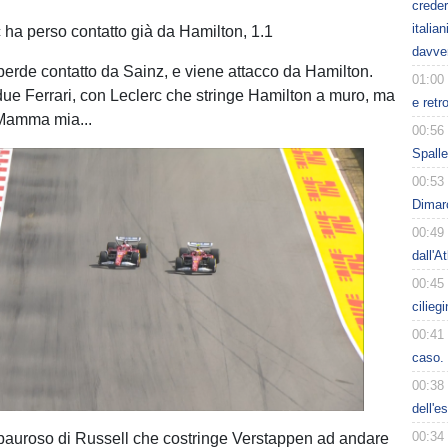
creder
italia
c ha perso contatto già da Hamilton, 1.1
davve
 perde contatto da Sainz, e viene attacco da Hamilton.
01:00
i due Ferrari, con Leclerc che stringe Hamilton a muro, ma
e retr
Mamma mia...
00:56
Spalle
00:53
Dimarc
00:49
dall'A
00:45
cilieg
00:41
caso. 
00:38
dell'e
00:34
 pauroso di Russell che costringe Verstappen ad andare