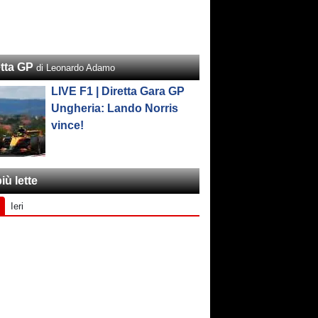
etta GP
di Leonardo Adamo
LIVE F1 | Diretta Gara GP
Ungheria: Lando Norris
vince!
iù lette
Ieri