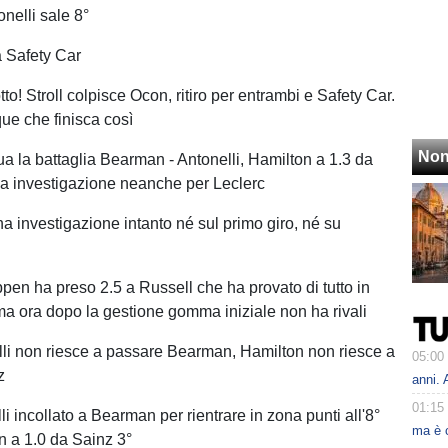
nelli sale 8°
a Safety Car
to! Stroll colpisce Ocon, ritiro per entrambi e Safety Car.
ue che finisca così
Non
ua la battaglia Bearman - Antonelli, Hamilton a 1.3 da
a investigazione neanche per Leclerc
a investigazione intanto né sul primo giro, né su
ppen ha preso 2.5 a Russell che ha provato di tutto in
 ma ora dopo la gestione gomma iniziale non ha rivali
lli non riesce a passare Bearman, Hamilton non riesce a
05:00
z
anni. 
01:15
li incollato a Bearman per rientrare in zona punti all'8°
ma è 
n a 1.0 da Sainz 3°