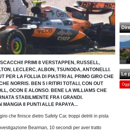
Dir
SCACCHI! PRIMI 8 VERSTAPPEN, RUSSELL,
LTON, LECLERC, ALBON, TSUNODA, ANTONELLI.
Le p
 PER LA FOLLIA DI PIASTRI AL PRIMO GIRO CHE
CHE NORRIS. BEN 5 I RITIRI TOTALI, CON OUT
Oggi
LL, OCON E ALONSO. BENE LA WILLIAMS CHE
RNATA STABILMENTE FRA I GRANDI.
MANGIA 8 PUNTI ALLE PAPAYA...
iro che finisce dietro Safety Car, troppi detriti in pista
investigazione Bearman, 10 secondi per aver tratto