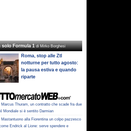
 solo Formula 1
di Mirko Borghesi
Roma, stop alle Ztl
notturne per tutto agosto:
la pausa estiva e quando
riparte
Marcus Thuram, un contratto che scade fra due
Al Mondiale si è sentito Darmian
Mastantuono alla Fiorentina un colpo pazzesco
come Endrick al Lione: serve spendere e