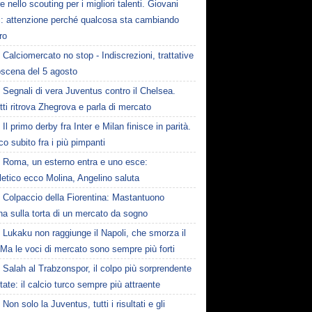
e nello scouting per i migliori talenti. Giovani
ni: attenzione perché qualcosa sta cambiando
ro
Calciomercato no stop - Indiscrezioni, trattative
oscena del 5 agosto
Segnali di vera Juventus contro il Chelsea.
tti ritrova Zhegrova e parla di mercato
Il primo derby fra Inter e Milan finisce in parità.
o subito fra i più pimpanti
Roma, un esterno entra e uno esce:
tletico ecco Molina, Angelino saluta
Colpaccio della Fiorentina: Mastantuono
ina sulla torta di un mercato da sogno
Lukaku non raggiunge il Napoli, che smorza il
Ma le voci di mercato sono sempre più forti
Salah al Trabzonspor, il colpo più sorprendente
state: il calcio turco sempre più attraente
Non solo la Juventus, tutti i risultati e gli