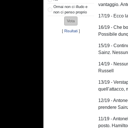
vantaggio. Anto
Ormai non ci illudo e
non ci penso proprio
17/19 - Ecco l
16/19 - Che bot
[
Risultati
]
Possibile dunq
15/19 - Contin
Sainz. Nessun
14/19 - Nessun
Russell
13/19 - Versta
quell'attacco,
12/19 - Antone
prendere Sain
11/19 - Antonel
posto. Hamilto