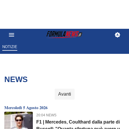
NOTIZIE
NEWS
Avanti
Mercoledì 5 Agosto 2026
20:04 NEWS
F1 | Mercedes, Coulthard dalla parte di
Russell: "Quanta sfortuna può avere un