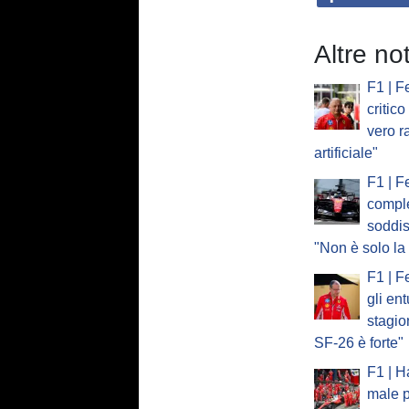
Altre not
F1 | F
critic
vero r
artificiale"
F1 | F
compl
soddis
"Non è solo l
F1 | F
gli en
stagi
SF-26 è forte"
F1 | H
male p