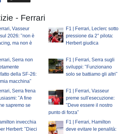
izie - Ferrari
errari, Vasseur
F1 | Ferrari, Leclerc sotto
o sul 2026: "non è
pressione da 2° pilota:
acing, ma non è
Herbert giudica
errari, Serra non
F1 | Ferrari, Serra sugli
etamente
sviluppi: "Funzionano
fatto della SF-26:
solo se battiamo gli altri"
a mia macchina"
errari, Serra frena
F1 | Ferrari, Vasseur
tusiasmi: "A fine
preme sull'esecuzione:
one sapremo se
"Deve essere il nostro
punto di forza"
amilton invecchia
F1 | Ferrari, Hamilton
er Herbert: "Dieci
deve evitare le penalità: