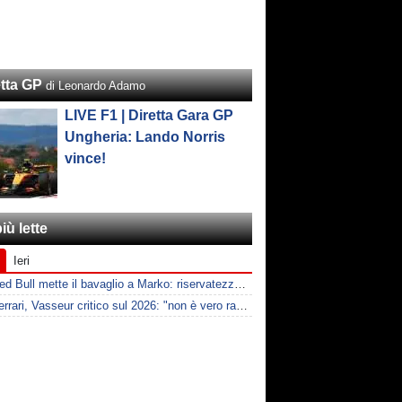
etta GP
di Leonardo Adamo
LIVE F1 | Diretta Gara GP
Ungheria: Lando Norris
vince!
iù lette
Ieri
F1 | Red Bull mette il bavaglio a Marko: riservatezza fino al 2026
F1 | Ferrari, Vasseur critico sul 2026: "non è vero racing, ma non è artificiale"