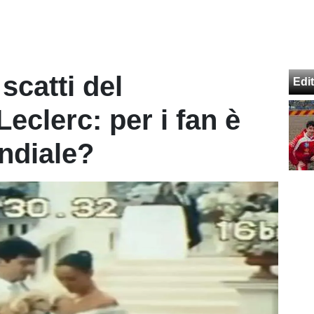
 scatti del
Edit
eclerc: per i fan è
ndiale?