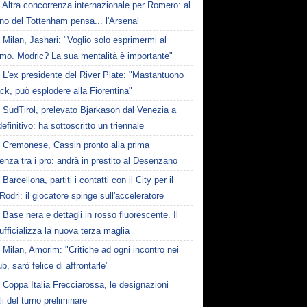
Altra concorrenza internazionale per Romero: al
no del Tottenham pensa... l'Arsenal
Milan, Jashari: "Voglio solo esprimermi al
mo. Modric? La sua mentalità è importante"
L'ex presidente del River Plate: "Mastantuono
ck, può esplodere alla Fiorentina"
SudTirol, prelevato Bjarkason dal Venezia a
 definitivo: ha sottoscritto un triennale
Cremonese, Cassin pronto alla prima
enza tra i pro: andrà in prestito al Desenzano
Barcellona, partiti i contatti con il City per il
Rodri: il giocatore spinge sull'acceleratore
Base nera e dettagli in rosso fluorescente. Il
ufficializza la nuova terza maglia
Milan, Amorim: "Critiche ad ogni incontro nei
ub, sarò felice di affrontarle"
Coppa Italia Frecciarossa, le designazioni
ali del turno preliminare