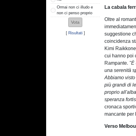
La cabala fer
Ormai non ci illudo e
non ci penso proprio
Oltre al romant
immediatamente
[
Risultati
]
suggestione ch
coincidenza st
Kimi Raikkonen
cui hanno poi c
Rampante.
"È 
una serenità sp
Abbiamo visto 
più grandi di 
proprio all'al
speranza fortis
cronaca sportiv
mancante per l
Verso Melbou