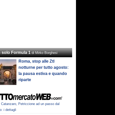
 solo Formula 1
di Mirko Borghesi
Roma, stop alle Ztl
notturne per tutto agosto:
la pausa estiva e quando
riparte
Catanzaro, Petriccione ad un passo dal
o: i dettagli