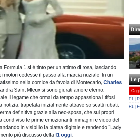
Dir
a Formula 1 si è tinto per un attimo di rosa, lasciando
ei motori cedesse il passo alla marcia nuziale. In un
Le p
tissimo nella cornice da favola di Montecarlo,
Charles
andra Saint Mleux si sono giurati amore eterno,
Oggi
iale il legame che ormai da tempo appassiona i tifosi
 notizia, trapelata inizialmente attraverso scatti rubati,
erma definitiva grazie alla neo-sposa, che sui propri
ha condiviso le prime emozionanti immagini e video del
andando in visibilio la platea digitale e rendendo "Lady
omento più discusso della
f1 oggi
.