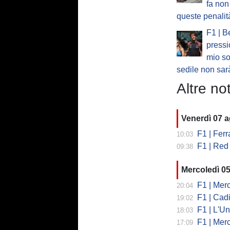
fa non
queste penalit
F1 | 
pressi
mio so
sedile non sarà
Altre not
Venerdì 07 
F1 | Ferrar
10:03
F1 | Red 
09:38
Mercoledì 0
F1 | Mercede
20:04
F1 | Cadi
19:02
F1 | L'Un
18:03
F1 | Merced
17:09