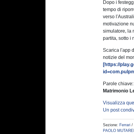
Dopo i festegg
tempo di riporre
verso l'Austral
motivazione nu
simulatore, la 
partita, sotto i
Scarica l'app 
notizie del mo
[https://play
id=com.pulpm
Parole chiave
Matrimonio L
Visualizza que
Un post condiv
Sezione:
Ferrari
/
PAOLO MUTARE