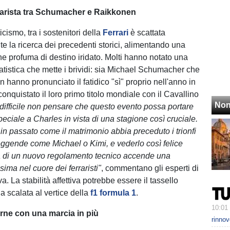
rarista tra Schumacher e Raikkonen
icismo, tra i sostenitori della
Ferrari
è scattata
 la ricerca dei precedenti storici, alimentando una
e profuma di destino iridato. Molti hanno notato una
atistica che mette i brividi: sia Michael Schumacher che
 hanno pronunciato il fatidico "sì" proprio nell'anno in
onquistato il loro primo titolo mondiale con il Cavallino
Non
difficile non pensare che questo evento possa portare
eciale a Charles in vista di una stagione così cruciale.
in passato come il matrimonio abbia preceduto i trionfi
leggende come Michael o Kimi, e vederlo così felice
ba di un nuovo regolamento tecnico accende una
sima nel cuore dei ferraristi"
, commentano gli esperti di
a. La stabilità affettiva potrebbe essere il tassello
a scalata al vertice della
f1 formula 1
.
10:01
rne con una marcia in più
rinnov