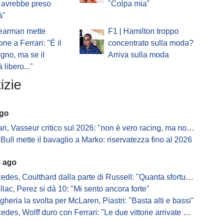
 avrebbe preso
"Colpa mia"
à"
Bearman mette
F1 | Hamilton troppo
one a Ferrari: "É il
concentrato sulla moda?
gno, ma se il
Arriva sulla moda
 libero..."
izie
ago
i, Vasseur critico sul 2026: "non è vero racing, ma non è artificiale"
Bull mette il bavaglio a Marko: riservatezza fino al 2026
5 ago
s, Coulthard dalla parte di Russell: "Quanta sfortuna può avere un pilota?"
llac, Perez si dà 10: "Mi sento ancora forte"
gheria la svolta per McLaren, Piastri: "Basta alti e bassi"
es, Wolff duro con Ferrari: "Le due vittorie arrivate per colpa nostra