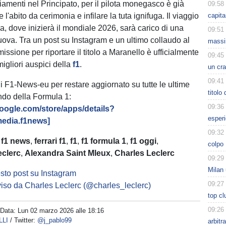
iamenti nel Principato, per il pilota monegasco è già
09:58
 l'abito da cerimonia e infilare la tuta ignifuga. Il viaggio
capita
ia, dove inizierà il mondiale 2026, sarà carico di una
09:51
ova. Tra un post su Instagram e un ultimo collaudo al
massi
missione per riportare il titolo a Maranello è ufficialmente
09:45
 migliori auspici della
f1
.
un cra
09:41
di F1-News-eu per restare aggiornato su tutte le ultime
titolo
ndo della Formula 1:
09:36
.google.com/store/apps/details?
esperi
edia.f1news]
09:32
:
f1 news
,
ferrari f1
,
f1
,
f1 formula 1
,
f1 oggi
,
colpo 
eclerc
,
Alexandra Saint Mleux
,
Charles Leclerc
09:29
Milan 
sto post su Instagram
09:27
iso da Charles Leclerc (@charles_leclerc)
top cl
09:26
 Data:
Lun 02 marzo 2026 alle 18:16
LLI
/ Twitter:
@j_pablo99
arbitr