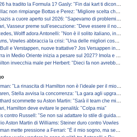
a tradito la Formula 1? Gasly: "Fin dai kart ti dicono di non alzare il piede dal gas"
ac non rimpiange Bottas e Perez: "Migliore scelta che potessimo fare"
s a cuore aperto sul 2026: "Sapevamo di problemi, ma serviva un accordo"
i, Vasseur preme sull'esecuzione: "Deve essere il nostro punto di forza"
s, Wolff adora Antonelli: "Non è il solito italiano, in bolla quando guida"
, Vowles abbraccia la crisi: "Una delle migliori cose che potevano capitare"
l e Verstappen, nuove trattative? Jos Versappen insorge contro i giornalisti
 in Medio Oriente inizia a pesare sul 2027? Imola e Barcellona osservano
n invecchia male per Herbert: "Dieci fa non avrebbe preso queste penalità"
go
: "La rinascita di Hamilton non è l'ideale per il mio futuro in Ferrari"
, Stella avvisa la concorrenza: "La gara agli upgrade è appena iniziata"
ard scommette su Aston Martin: "Sarà il team che migliorerà di più"
ari, Hamilton deve evitare le penalità: "Colpa mia"
s contro Russell: "Se non sai adattare lo stile di guida, perdi"
io Aston Martin di Williams: Steiner duro contro Vowles
mette pressione a Ferrari: "É il mio sogno, ma se il sedile non sarà libero..."