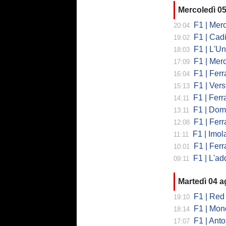
Mercoledì 0
F1 | Mercede
20:04
F1 | Cadi
19:02
F1 | L'Un
18:03
F1 | Merced
17:09
F1 | Ferr
16:04
F1 | Verst
15:13
F1 | Ferrari,
14:11
F1 | Domenic
13:11
F1 | Ferra
12:08
F1 | Imola co
11:11
F1 | Ferrari
10:01
F1 | L'addio 
09:11
Martedì 04 
F1 | Red 
19:10
F1 | Mondi
18:14
F1 | Antonell
17:07