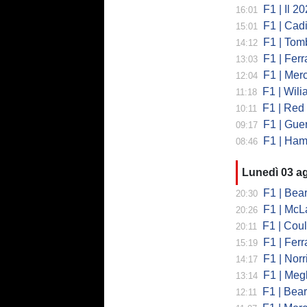
F1 | Il 2026 h
16:01
F1 | Cadill
15:01
F1 | Tombazi
14:12
F1 | Ferrar
13:03
F1 | Mercede
12:04
F1 | Wiliams
11:18
F1 | Red Bul
10:11
F1 | Guerra
09:17
F1 | Hamilto
08:46
Lunedì 03 a
F1 | Bearman
20:30
F1 | McLaren
20:26
F1 | Coulth
20:11
F1 | Ferr
15:19
F1 | Norri
14:17
F1 | Megl
13:14
F1 | Bearman 
12:11