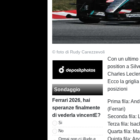
© foto di Rudy Carezzevoli
Con un ultimo 
position a Sil
Charles Lecler
Ecco la griglia
posizioni
Sondaggio
Ferrari 2026, hai
Prima fila: An
speranze finalmente
(Ferrari)
di vederla vincentE?
Seconda fila: 
Si
Terza fila: Is
No
Quarta fila: M
Quinta fila: A
Ormai non ci illudo e