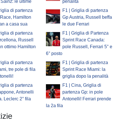
Sainz: le ultime
penalità
riglia di partenza
F1 | Griglia di partenza
 Race, Hamilton
Gp Austria, Russell beffa
an a casa sua
le due Ferrari
riglia di partenza
F1 | Griglia di Partenza
cellona, Russell
Sprint Race Canada:
un ottimo Hamilton
pole Russell, Ferrari 5° e
6° posto
riglia di partenza
F1 | Griglia di partenza
mi, tre pole di fila
Sprint Race Miami: la
tonelli!
griglia dopo la penalità
riglia di partenza
F1 | Cina, Griglia di
ppone, Antonelli
partenza Gp: in pole
a. Leclerc 2° fila
Antonelli! Ferrari prende
la 2a fila
izie