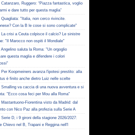
Catanzaro, Ruggero: “Piazza fantastica, voglio
iarmi e dare tutto per questa maglia”
Quagliata: "Italia, non cerco rivincite.
nese? Con la B le cose si sono complicate"
La crisi a Ceuta colpisce il calcio? Le sinistre
he: "Il Marocco non ospiti il Mondiale"
Angelino saluta la Roma: "Un orgoglio
are questa maglia e difendere i colori
rossi"
Per Koopmeiners avanza l'ipotesi prestito: alla
us è finito anche dietro Luiz nelle scelte
Smalling va caccia di una nuova avventura e si
nta: "Ecco cosa feci per Mou alla Roma"
Mastantuono-Fiorentina visto da Madrid: dal
nto con Nico Paz alla profezia sulla Serie A
Serie D, i 9 gironi della stagione 2026/2027:
e Chievo nel B, Trapani e Reggina nell'I