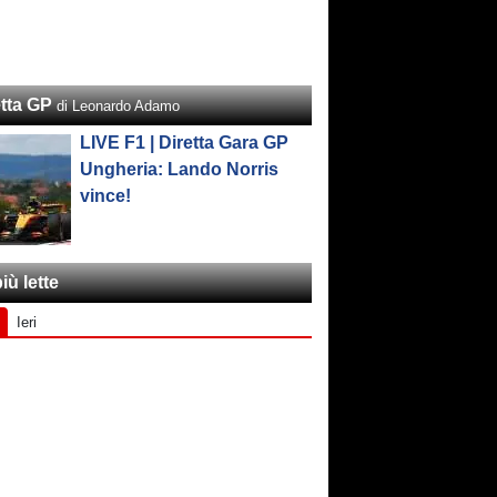
etta GP
di Leonardo Adamo
LIVE F1 | Diretta Gara GP
Ungheria: Lando Norris
vince!
iù lette
Ieri