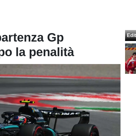
 partenza Gp
Edit
po la penalità