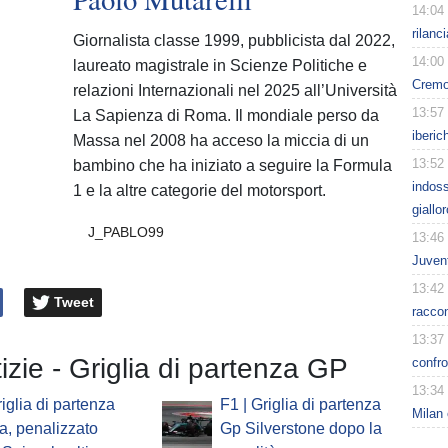
14:04
rilanc
Giornalista classe 1999, pubblicista dal 2022,
14:00
laureato magistrale in Scienze Politiche e
Cremo
relazioni Internazionali nel 2025 all’Università
13:57
La Sapienza di Roma. Il mondiale perso da
iberic
Massa nel 2008 ha acceso la miccia di un
13:52
bambino che ha iniziato a seguire la Formula
indoss
1 e la altre categorie del motorsport.
giallo
J_PABLO99
13:46
Juvent
13:42
Tweet
racco
13:37
tizie - Griglia di partenza GP
confro
13:34
riglia di partenza
F1 | Griglia di partenza
Milan 
, penalizzato
Gp Silverstone dopo la