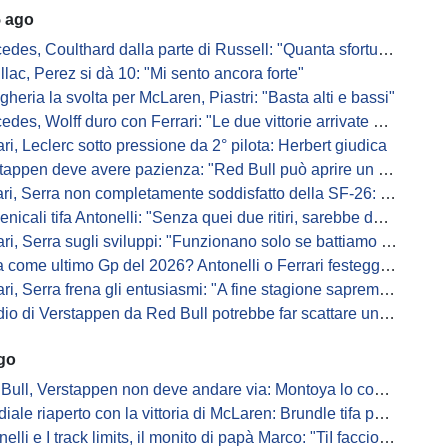
5 ago
s, Coulthard dalla parte di Russell: "Quanta sfortuna può avere un pilota?"
llac, Perez si dà 10: "Mi sento ancora forte"
gheria la svolta per McLaren, Piastri: "Basta alti e bassi"
es, Wolff duro con Ferrari: "Le due vittorie arrivate per colpa nostra
ari, Leclerc sotto pressione da 2° pilota: Herbert giudica
appen deve avere pazienza: "Red Bull può aprire un nuovo corso"
 Serra non completamente soddisfatto della SF-26: "Non è solo la mia macchina"
ali tifa Antonelli: "Senza quei due ritiri, sarebbe davanti di tanto"
ri, Serra sugli sviluppi: "Funzionano solo se battiamo gli altri"
me ultimo Gp del 2026? Antonelli o Ferrari festeggiano il titolo in casa...
, Serra frena gli entusiasmi: "A fine stagione sapremo se SF-26 è forte"
di Verstappen da Red Bull potrebbe far scattare un domino: ne parla Fittipaldi
ago
Bull, Verstappen non deve andare via: Montoya lo convince
ale riaperto con la vittoria di McLaren: Brundle tifa papaya
i e I track limits, il monito di papà Marco: "TiI faccio fare la fine della gallina"