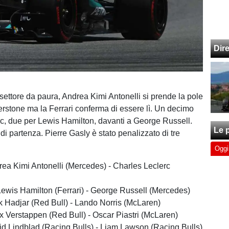
Dir
settore da paura, Andrea Kimi Antonelli si prende la pole
verstone ma la Ferrari conferma di essere lì. Un decimo
c, due per Lewis Hamilton, davanti a George Russell.
Le p
 di partenza. Pierre Gasly è stato penalizzato di tre
Oggi
drea Kimi Antonelli (Mercedes) - Charles Leclerc
Lewis Hamilton (Ferrari) - George Russell (Mercedes)
ack Hadjar (Red Bull) - Lando Norris (McLaren)
ax Verstappen (Red Bull) - Oscar Piastri (McLaren)
rvid Lindblad (Racing Bulls) - Liam Lawson (Racing Bulls)