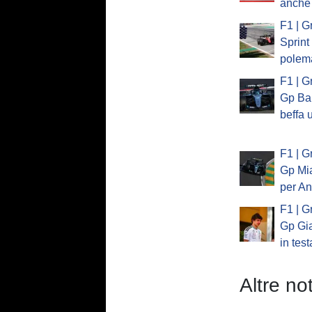
anche 
F1 | G
Sprint
polem
F1 | G
Gp Bar
beffa 
F1 | G
Gp Mia
per An
F1 | G
Gp Gia
in test
Altre not