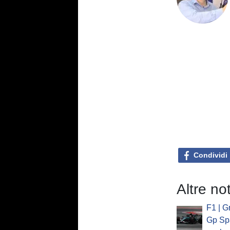
Condividi
Altre no
F1 | G
Gp Spa