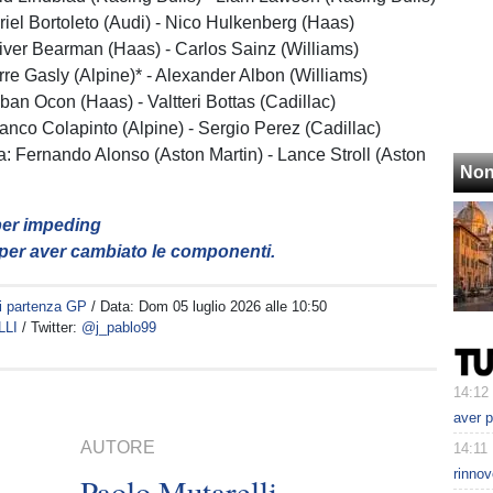
briel Bortoleto (Audi) - Nico Hulkenberg (Haas)
Oliver Bearman (Haas) - Carlos Sainz (Williams)
erre Gasly (Alpine)* - Alexander Albon (Williams)
eban Ocon (Haas) - Valtteri Bottas (Cadillac)
ranco Colapinto (Alpine) - Sergio Perez (Cadillac)
a: Fernando Alonso (Aston Martin) - Lance Stroll (Aston
Non
per impeding
 per aver cambiato le componenti.
di partenza GP
/ Data:
Dom 05 luglio 2026 alle 10:50
LLI
/ Twitter:
@j_pablo99
14:12
aver p
AUTORE
14:11
rinnov
Paolo Mutarelli