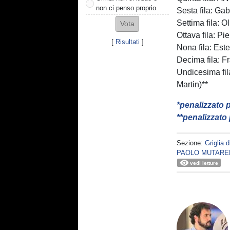
non ci penso proprio
Sesta fila: Ga
Settima fila: 
Ottava fila: Pi
[
Risultati
]
Nona fila: Est
Decima fila: F
Undicesima fil
Martin)**
*penalizzato 
**penalizzato
Sezione:
Griglia 
PAOLO MUTARE
vedi letture