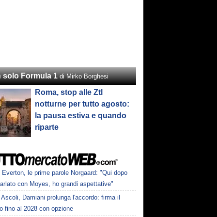
 solo Formula 1
di Mirko Borghesi
Roma, stop alle Ztl
notturne per tutto agosto:
la pausa estiva e quando
riparte
Everton, le prime parole Norgaard: "Qui dopo
arlato con Moyes, ho grandi aspettative"
Ascoli, Damiani prolunga l'accordo: firma il
o fino al 2028 con opzione