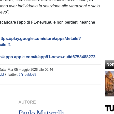
eno aver individuato la soluzione alle vibrazioni è stato
ievo".
 scaricare l'app di F1-news.eu e non perderti neanche
ttps://play.google.com/store/apps/details?
ile.f1
s://apps.apple.com/it/app/f1-news-eu/id6758488273
Non
Data:
Mar 05 maggio 2026 alle 09:44
LLI
/ Twitter:
@j_pablo99
AUTORE
Paolo Mutarelli