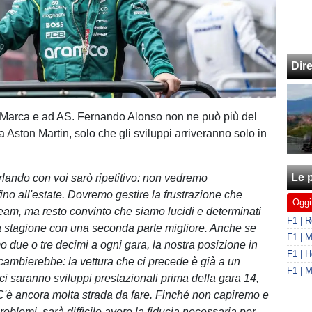
Dir
 Marca e ad AS. Fernando Alonso non ne può più del
ta Aston Martin, solo che gli sviluppi arriveranno solo in
Le p
rlando con voi sarò ripetitivo: non vedremo
ino all'estate. Dovremo gestire la frustrazione che
Oggi
l team, ma resto convinto che siamo lucidi e determinati
a stagione con una seconda parte migliore. Anche se
due o tre decimi a ogni gara, la nostra posizione in
 cambierebbe: la vettura che ci precede è già a un
i saranno sviluppi prestazionali prima della gara 14,
 C'è ancora molta strada da fare. Finché non capiremo e
roblemi, sarà difficile avere la fiducia necessaria per