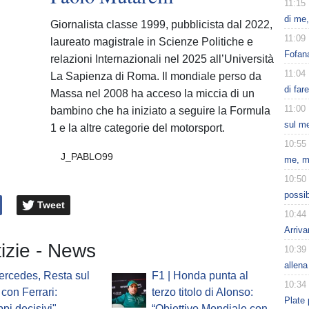
11:15
di me,
Giornalista classe 1999, pubblicista dal 2022,
11:09
laureato magistrale in Scienze Politiche e
Fofana
relazioni Internazionali nel 2025 all’Università
11:04
La Sapienza di Roma. Il mondiale perso da
di far
Massa nel 2008 ha acceso la miccia di un
11:00
bambino che ha iniziato a seguire la Formula
sul m
1 e la altre categorie del motorsport.
10:55
J_PABLO99
me, m
10:50
possib
Tweet
10:44
Arriva
tizie - News
10:39
allena
ercedes, Resta sul
F1 | Honda punta al
10:34
 con Ferrari:
terzo titolo di Alonso:
Plate 
ppi decisivi"
“Obiettivo Mondiale con