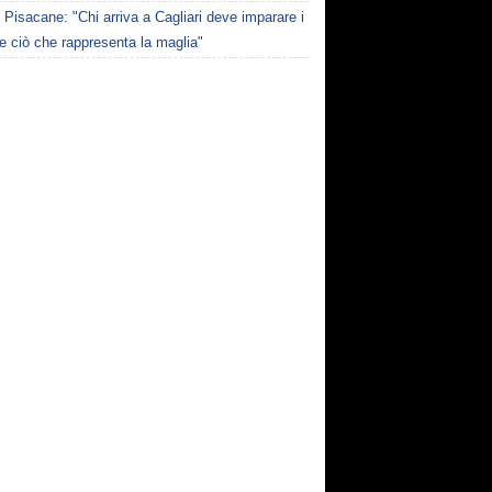
Pisacane: "Chi arriva a Cagliari deve imparare i
 e ciò che rappresenta la maglia"