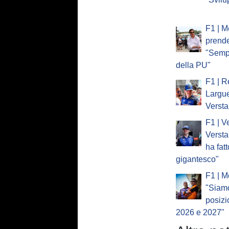
F1 | M
prende 
"Sempr
della PU"
F1 | Re
Largue
Verst
F1 | V
Versta
ha fat
gigantesco"
F1 | M
"Siam
posizi
2026 e 2027"