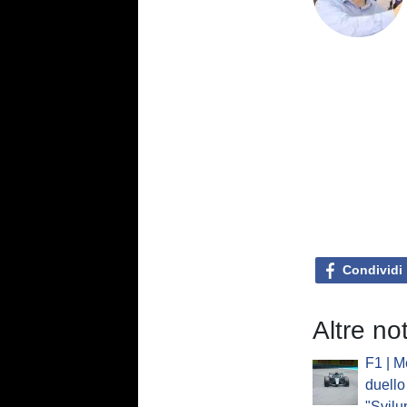
Condividi
Altre no
F1 | M
duello
"Svilu