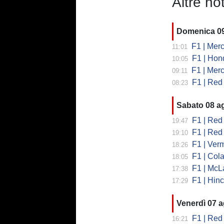
Altre not
Domenica 0
F1 | Merc
11:01
F1 | Honda
10:05
F1 | Merced
09:11
F1 | Red Bull
08:23
Sabato 08 a
F1 | Red B
19:47
F1 | Red 
19:10
F1 | Vermeul
18:26
F1 | Cola
18:05
F1 | McLare
17:38
F1 | Hinchcl
17:29
Venerdì 07 
F1 | Red 
16:21