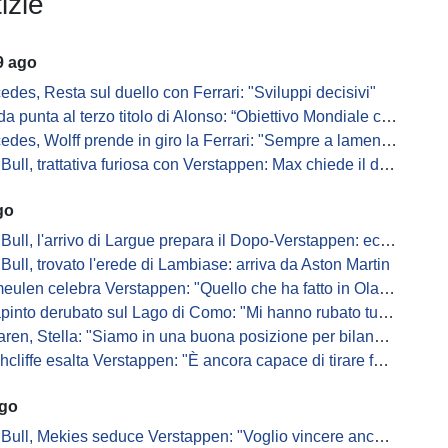
izie
9 ago
edes, Resta sul duello con Ferrari: "Sviluppi decisivi"
 punta al terzo titolo di Alonso: “Obiettivo Mondiale con lui”
es, Wolff prende in giro la Ferrari: "Sempre a lamentarsi della PU"
, trattativa furiosa con Verstappen: Max chiede il doppio per rimuovere le clausole
go
ull, l'arrivo di Largue prepara il Dopo-Verstappen: ecco come
Bull, trovato l'erede di Lambiase: arriva da Aston Martin
en celebra Verstappen: "Quello che ha fatto in Olanda è stato gigantesco"
pinto derubato sul Lago di Como: "Mi hanno rubato tutto"
n, Stella: "Siamo in una buona posizione per bilanciare 2026 e 2027"
iffe esalta Verstappen: "È ancora capace di tirare fuori risultati inattesi"
ago
Bull, Mekies seduce Verstappen: "Voglio vincere anch'io"