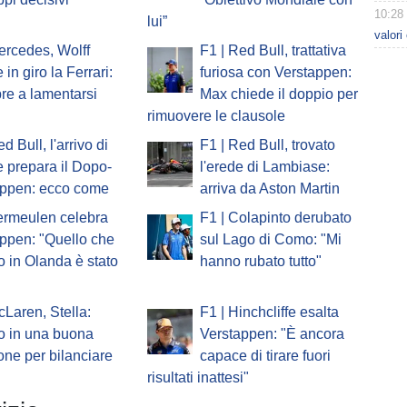
10:28
lui”
valori
ercedes, Wolff
F1 | Red Bull, trattativa
in giro la Ferrari:
furiosa con Verstappen:
e a lamentarsi
Max chiede il doppio per
rimuovere le clausole
d Bull, l'arrivo di
F1 | Red Bull, trovato
 prepara il Dopo-
l'erede di Lambiase:
appen: ecco come
arriva da Aston Martin
ermeulen celebra
F1 | Colapinto derubato
ppen: "Quello che
sul Lago di Como: "Mi
to in Olanda è stato
hanno rubato tutto"
cLaren, Stella:
F1 | Hinchcliffe esalta
o in una buona
Verstappen: "È ancora
one per bilanciare
capace di tirare fuori
risultati inattesi"