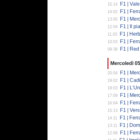
F1 | Valent
15:14
F1 | Ferrari
14:02
F1 | Mercedes
13:05
F1 | Il piano
12:04
F1 | Herb
11:03
F1 | Ferrar
10:03
F1 | Red 
09:38
Mercoledì 0
F1 | Mercede
20:04
F1 | Cadi
19:02
F1 | L'Un
18:03
F1 | Merced
17:09
F1 | Ferr
16:04
F1 | Verst
15:13
F1 | Ferrari,
14:11
F1 | Domenic
13:11
F1 | Ferra
12:08