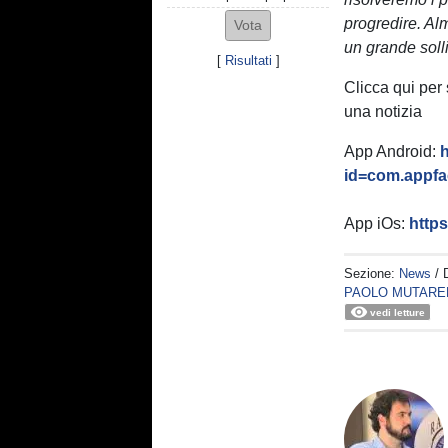
progredire. Alm
un grande soll
[
Risultati
]
Clicca qui per
una notizia
App Android:
h
id=com.appfac
App iOs:
http
Sezione:
News
/ 
PAOLO MUTARE
vedi letture