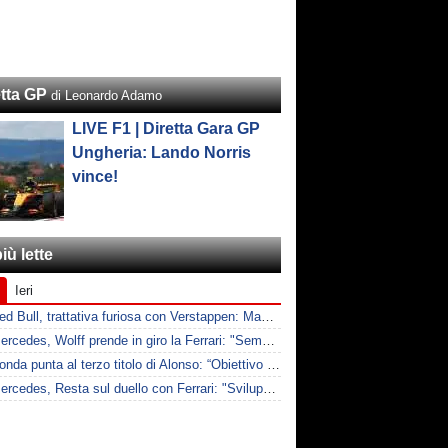
etta GP
di Leonardo Adamo
LIVE F1 | Diretta Gara GP
Ungheria: Lando Norris
vince!
iù lette
Ieri
F1 | Red Bull, trattativa furiosa con Verstappen: Max chiede il doppio per rimuovere le clausole
F1 | Mercedes, Wolff prende in giro la Ferrari: "Sempre a lamentarsi della PU"
F1 | Honda punta al terzo titolo di Alonso: “Obiettivo Mondiale con lui”
F1 | Mercedes, Resta sul duello con Ferrari: "Sviluppi decisivi"