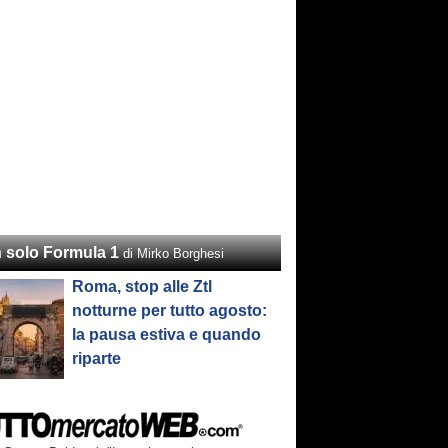
 solo Formula 1
di Mirko Borghesi
Roma, stop alle Ztl
notturne per tutto agosto:
la pausa estiva e quando
riparte