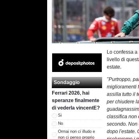
Lo confessa a
livello di ques
estate.
"Purtroppo, pa
Sondaggio
miglioramenti f
Ferrari 2026, hai
assilla tutto i
speranze finalmente
per chiudere l
di vederla vincentE?
guadagnassimo 
Si
classifica non
No
secondo. Non c
dopo l'estate.
Ormai non ci illudo e
non ci penso proprio
risolveremo i p