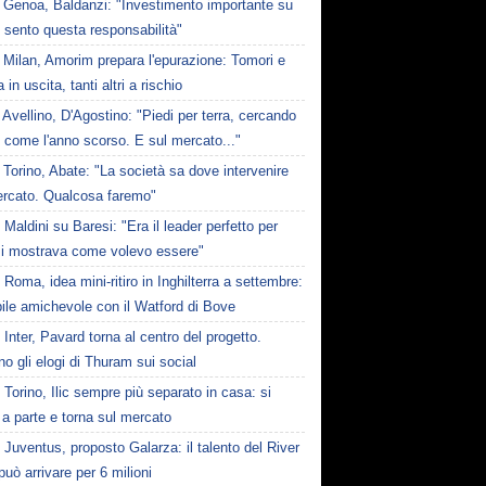
Genoa, Baldanzi: "Investimento importante su
 sento questa responsabilità"
Milan, Amorim prepara l'epurazione: Tomori e
 in uscita, tanti altri a rischio
Avellino, D'Agostino: "Piedi per terra, cercando
e come l'anno scorso. E sul mercato..."
Torino, Abate: "La società sa dove intervenire
ercato. Qualcosa faremo"
Maldini su Baresi: "Era il leader perfetto per
i mostrava come volevo essere"
Roma, idea mini-ritiro in Inghilterra a settembre:
ile amichevole con il Watford di Bove
Inter, Pavard torna al centro del progetto.
no gli elogi di Thuram sui social
Torino, Ilic sempre più separato in casa: si
 a parte e torna sul mercato
Juventus, proposto Galarza: il talento del River
può arrivare per 6 milioni