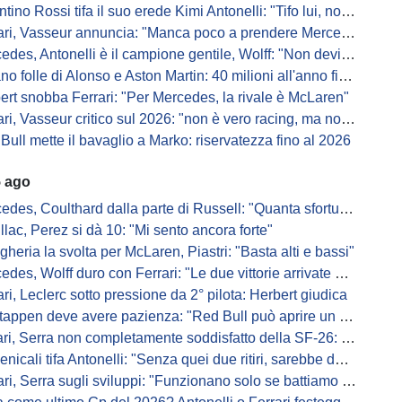
ino Rossi tifa il suo erede Kimi Antonelli: "Tifo lui, non Ferrari"
, Vasseur annuncia: "Manca poco a prendere Mercedes, ma non basterà l'ADUO"
, Antonelli è il campione gentile, Wolff: "Non devi essere stronzo per vincere"
 folle di Alonso e Aston Martin: 40 milioni all'anno fino ai 47 anni di Nando
ert snobba Ferrari: "Per Mercedes, la rivale è McLaren"
i, Vasseur critico sul 2026: "non è vero racing, ma non è artificiale"
Bull mette il bavaglio a Marko: riservatezza fino al 2026
5 ago
s, Coulthard dalla parte di Russell: "Quanta sfortuna può avere un pilota?"
llac, Perez si dà 10: "Mi sento ancora forte"
gheria la svolta per McLaren, Piastri: "Basta alti e bassi"
es, Wolff duro con Ferrari: "Le due vittorie arrivate per colpa nostra
ari, Leclerc sotto pressione da 2° pilota: Herbert giudica
appen deve avere pazienza: "Red Bull può aprire un nuovo corso"
 Serra non completamente soddisfatto della SF-26: "Non è solo la mia macchina"
ali tifa Antonelli: "Senza quei due ritiri, sarebbe davanti di tanto"
ri, Serra sugli sviluppi: "Funzionano solo se battiamo gli altri"