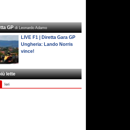
etta GP
di Leonardo Adamo
LIVE F1 | Diretta Gara GP
Ungheria: Lando Norris
vince!
iù lette
Ieri