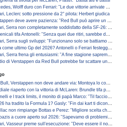
gheria la svolta per McLaren, Piastri: "Basta alti e bassi"
es, Wolff duro con Ferrari: "Le due vittorie arrivate per colpa nostra
ari, Leclerc sotto pressione da 2° pilota: Herbert giudica
appen deve avere pazienza: "Red Bull può aprire un nuovo corso"
 Serra non completamente soddisfatto della SF-26: "Non è solo la mia macchina"
ali tifa Antonelli: "Senza quei due ritiri, sarebbe davanti di tanto"
ri, Serra sugli sviluppi: "Funzionano solo se battiamo gli altri"
me ultimo Gp del 2026? Antonelli o Ferrari festeggiano il titolo in casa...
, Serra frena gli entusiasmi: "A fine stagione sapremo se SF-26 è forte"
di Verstappen da Red Bull potrebbe far scattare un domino: ne parla Fittipaldi
ago
Bull, Verstappen non deve andare via: Montoya lo convince
ale riaperto con la vittoria di McLaren: Brundle tifa papaya
i e I track limits, il monito di papà Marco: "TiI faccio fare la fine della gallina"
a tradito la Formula 1? Gasly: "Fin dai kart ti dicono di non alzare il piede dal gas"
ac non rimpiange Bottas e Perez: "Migliore scelta che potessimo fare"
s a cuore aperto sul 2026: "Sapevamo di problemi, ma serviva un accordo"
i, Vasseur preme sull'esecuzione: "Deve essere il nostro punto di forza"