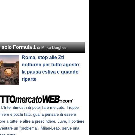
 solo Formula 1
di Mirko Borghesi
Roma, stop alle Ztl
notturne per tutto agosto:
la pausa estiva e quando
riparte
L'Inter dimostri di poter fare mercato. Troppe
hiere e pochi fatti: guai a pensare di essere
ore a tutte le altre a prescindere. Juve, il portiere
iventare un "problema". Milan-Leao, serve una