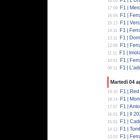
F1 | L'Un
18:03
F1 | Merced
17:09
F1 | Ferr
16:04
F1 | Verst
15:13
F1 | Ferrari,
14:11
F1 | Domenic
13:11
F1 | Ferra
12:08
F1 | Imola co
11:11
F1 | Ferrari
10:01
F1 | L'addio 
09:11
Martedì 04 
F1 | Red 
19:10
F1 | Mondi
18:14
F1 | Antonell
17:07
F1 | Il 2026 h
16:01
F1 | Cadill
15:01
F1 | Tombazi
14:12
F1 | Ferrar
13:03