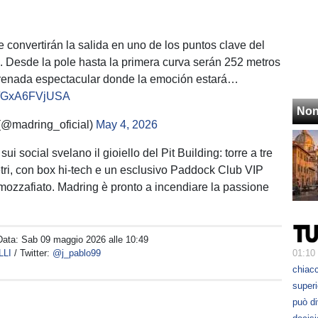
️
 convertirán la salida en uno de los puntos clave del
 Desde la pole hasta la primera curva serán 252 metros
frenada espectacular donde la emoción estará…
om/GxA6FVjUSA
Non
madring_oficial)
May 4, 2026
i sui social svelano il gioiello del Pit Building: torre a tre
tri, con box hi-tech e un esclusivo Paddock Club VIP
 mozzafiato. Madring è pronto a incendiare la passione
Data:
Sab 09 maggio 2026 alle 10:49
LLI
/ Twitter:
@j_pablo99
01:10
chiacc
superi
può d