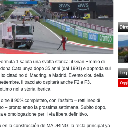
Dir
 Formula 1 saluta una svolta storica: il Gran Premio di
ona Catalunya dopo 35 anni (dal 1991) e approda sul
Le p
cuito cittadino di Madring, a Madrid. Evento clou della
ettembre, il tracciato ospiterà anche F2 e F3,
Oggi
ettimo nella storia iberica.
 oltre il 90% completato, con l'asfalto – rettilineo di
so – pronto entro la prossima settimana. Subito dopo,
za e omologazione per il via libera definitivo.
en la construcción de MADRING: la recta principal ya