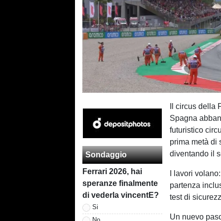
Il circus della
Spagna abband
futuristico cir
prima metà di s
diventando il s
Sondaggio
Ferrari 2026, hai
I lavori volano:
speranze finalmente
partenza inclu
di vederla vincentE?
test di sicurez
Si
Un nuevo paso 
No