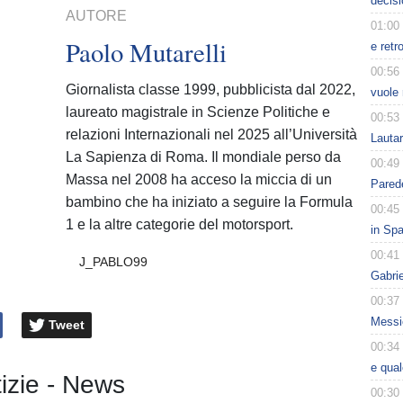
decisi
AUTORE
01:00
Paolo Mutarelli
e retr
00:56
Giornalista classe 1999, pubblicista dal 2022,
vuole 
laureato magistrale in Scienze Politiche e
00:53
relazioni Internazionali nel 2025 all’Università
Lauta
La Sapienza di Roma. Il mondiale perso da
00:49
Massa nel 2008 ha acceso la miccia di un
Parede
bambino che ha iniziato a seguire la Formula
00:45
1 e la altre categorie del motorsport.
in Spa
00:41
J_PABLO99
Gabri
00:37
Messic
Tweet
00:34
e qua
tizie - News
00:30