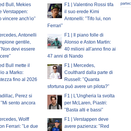
partec
ed Bull, Mekies
F1 | Valentino Rossi tifa
e Verstappen:
il suo erede Kimi
o vincere anch'io"
Antonelli: "Tifo lui, non
Ferrari"
ercedes, Antonelli
F1 | Il piano folle di
ampione gentile,
Alonso e Aston Martin:
 "Non devi essere
40 milioni all'anno fino ai
ncere"
47 anni di Nando
ed Bull mette il
F1 | Mercedes,
io a Marko:
Coulthard dalla parte di
atezza fino al 2026
Russell: "Quanta
sfortuna può avere un pilota?"
adillac, Perez si
F1 | L'Ungheria la svolta
 "Mi sento ancora
per McLaren, Piastri:
"Basta alti e bassi"
ercedes, Wolff
F1 | Verstappen deve
on Ferrari: "Le due
avere pazienza: "Red