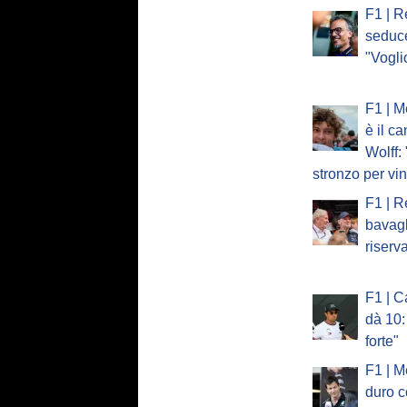
F1 | R
seduc
"Vogli
F1 | M
è il c
Wolff:
stronzo per vi
F1 | R
bavagl
riserv
F1 | C
dà 10:
forte"
F1 | M
duro c