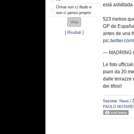
está asfaltada. 
Ormai non ci illudo e
non ci penso proprio
523 metros que
GP de España.
[
Risultati
]
antes de una 
pic.twitter.c
— MADRING (@
Le foto ufficial
piani da 20 me
dalle terrazze
dei tifosi!
Sezione:
News
/ 
PAOLO MUTARE
vedi letture