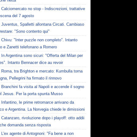
one netta
Calciomercato no stop - Indiscrezioni, trattative
oscena del 7 agosto
Juventus, Spalletti allontana Circati. Cambiaso
restare: "Sono contento qui"
Chivu: "Inter puzzle non completo". Intanto
ro e Zanetti telefonano a Romero
In Argentina sono sicuri: "Offerta del Milan per
s". Intanto Bennacer dice au revoir
Roma, tra Brighton e mercato: Kumbulla torna
gna, Pellegrini ha firmato il rinnovo
Branchini fa visita al Napoli e accende il sogno
el Jesus. Per la porta spunta Musso
Infantino, le prime retromarce arrivano da
o e Argentina. La Norvegia chiede le dimissioni
Catanzaro, rivoluzione dopo i playoff: otto addii
lche domanda senza risposta
L'ex agente di Antognoni: "Fa bene a non