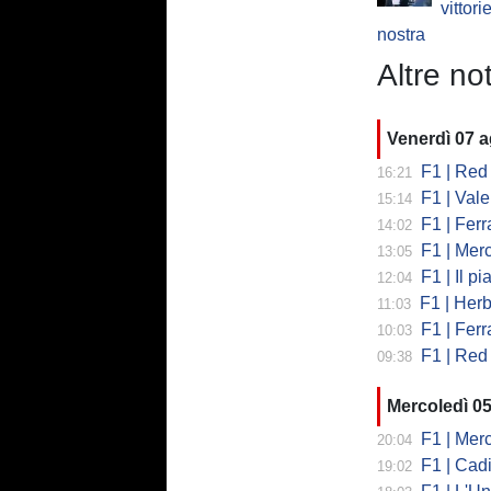
vittori
nostra
Altre not
Venerdì 07 
F1 | Red 
16:21
F1 | Valent
15:14
F1 | Ferrari
14:02
F1 | Mercedes
13:05
F1 | Il piano
12:04
F1 | Herb
11:03
F1 | Ferrar
10:03
F1 | Red 
09:38
Mercoledì 0
F1 | Mercede
20:04
F1 | Cadi
19:02