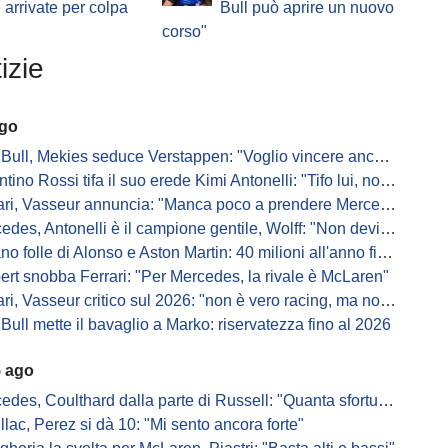
e arrivate per colpa
Bull può aprire un nuovo
corso"
izie
ago
Bull, Mekies seduce Verstappen: "Voglio vincere anch'io"
ino Rossi tifa il suo erede Kimi Antonelli: "Tifo lui, non Ferrari"
, Vasseur annuncia: "Manca poco a prendere Mercedes, ma non basterà l'ADUO"
, Antonelli è il campione gentile, Wolff: "Non devi essere stronzo per vincere"
 folle di Alonso e Aston Martin: 40 milioni all'anno fino ai 47 anni di Nando
ert snobba Ferrari: "Per Mercedes, la rivale è McLaren"
i, Vasseur critico sul 2026: "non è vero racing, ma non è artificiale"
Bull mette il bavaglio a Marko: riservatezza fino al 2026
5 ago
s, Coulthard dalla parte di Russell: "Quanta sfortuna può avere un pilota?"
llac, Perez si dà 10: "Mi sento ancora forte"