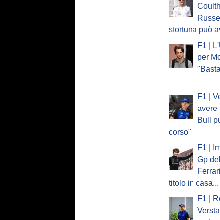
Coulth
Russel
sfortuna può a
F1 | L
per Mc
"Basta
F1 | V
avere 
Bull p
corso"
F1 | I
Gp del
Ferrar
titolo in casa...
F1 | R
Verst