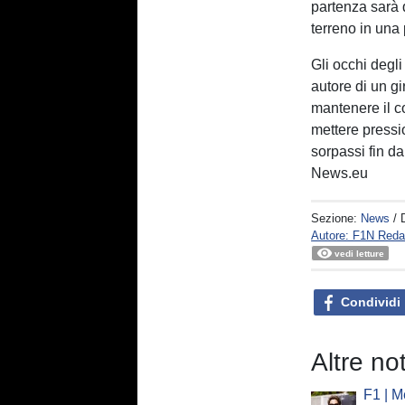
partenza sarà 
terreno in un
Gli occhi degli
autore di un gi
mantenere il c
mettere pressi
sorpassi fin da
News.eu
Sezione:
News
/ 
Autore: F1N Reda
vedi letture
Condividi
Altre no
F1 | M