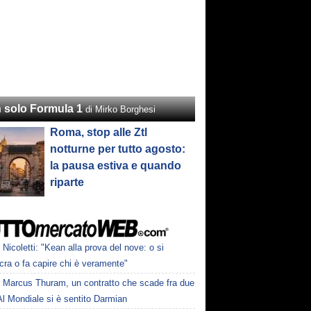
 solo Formula 1
di Mirko Borghesi
Roma, stop alle Ztl
notturne per tutto agosto:
la pausa estiva e quando
riparte
Nicoletti: "Kean alla prova del nove: o si
cra o fa capire chi è veramente"
Marcus Thuram, un contratto che scade fra due
Al Mondiale si è sentito Darmian