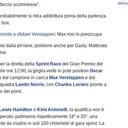
dell'e
faccio scommesse".
robabilmente si ritira addirittura prima della partenza.
 box.
 pronto a sfidare Verstappen
: Max non lo preoccupa
nto dalla pit-lane, problemi anche per Gasly. Mattinata
pine
per la diretta della
Sprint Race
del Gran Premio del
alle ore 12:00, la griglia vede in pole position
Oscar
to dal campione in carica
Max Verstappen
e dal
squadra
Lando Norris
, con
Charles Leclerc
pronto a
so dei primi.
Lewis Hamilton
e
Kimi Antonelli
, la qualifica non è
erato: partiranno rispettivamente 18° e 20°, una
ile da risalire in soli 100 chilometri di gara sprint. La