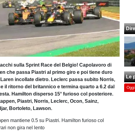
Dir
acchi sulla Sprint Race del Belgio! Capolavoro di
n che passa Piastri al primo giro e poi tiene duro
Le p
Laren incollate dietro. Leclerc passa subito Norris,
 il ritorno del britannico e termina quarto a 6.2 dal
Oggi
esta. Hamilton disperso 15° furioso col posteriore.
appen, Piastri, Norris, Leclerc, Ocon, Sainz,
ar, Bortoleto, Lawson.
ppen mantiene 0.5 su Piastri. Hamilton furioso col
rari non gira nel lento