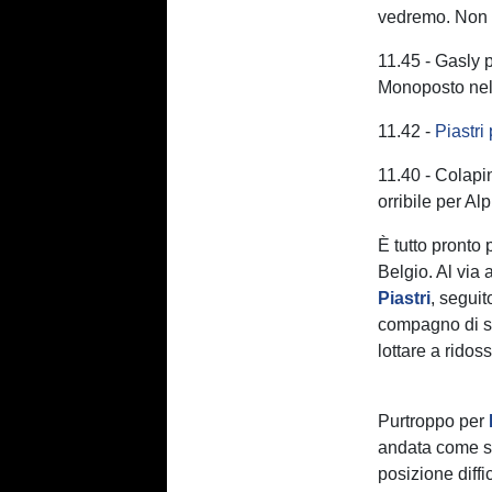
vedremo. Non 
11.45 - Gasly p
Monoposto nel
11.42 -
Piastri
11.40 - Colapi
orribile per Al
È tutto pronto 
Belgio. Al via 
Piastri
, segui
compagno di 
lottare a ridos
Purtroppo per
andata come sp
posizione diffic