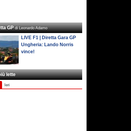
etta GP
di Leonardo Adamo
LIVE F1 | Diretta Gara GP
Ungheria: Lando Norris
vince!
iù lette
Ieri