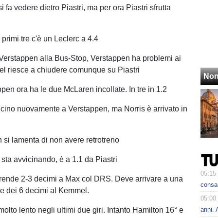
si fa vedere dietro Piastri, ma per ora Piastri sfrutta
i primi tre c'è un Leclerc a 4.4
Verstappen alla Bus-Stop, Verstappen ha problemi ai
el riesce a chiudere comunque su Piastri
Non
pen ora ha le due McLaren incollate. In tre in 1.2
 vicino nuovamente a Verstappen, ma Norris è arrivato in
n si lamenta di non avere retrotreno
i sta avvicinando, è a 1.1 da Piastri
05:15
 prende 2-3 decimi a Max col DRS. Deve arrivare a una
consa
re dei 6 decimi al Kemmel.
05:00
molto lento negli ultimi due giri. Intanto Hamilton 16° e
anni. 