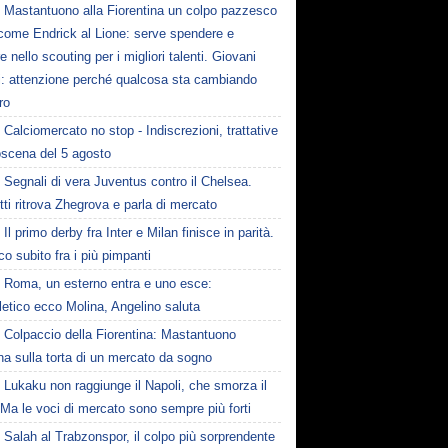
Mastantuono alla Fiorentina un colpo pazzesco
come Endrick al Lione: serve spendere e
e nello scouting per i migliori talenti. Giovani
ni: attenzione perché qualcosa sta cambiando
ro
Calciomercato no stop - Indiscrezioni, trattative
oscena del 5 agosto
Segnali di vera Juventus contro il Chelsea.
tti ritrova Zhegrova e parla di mercato
Il primo derby fra Inter e Milan finisce in parità.
o subito fra i più pimpanti
Roma, un esterno entra e uno esce:
tletico ecco Molina, Angelino saluta
Colpaccio della Fiorentina: Mastantuono
ina sulla torta di un mercato da sogno
Lukaku non raggiunge il Napoli, che smorza il
Ma le voci di mercato sono sempre più forti
Salah al Trabzonspor, il colpo più sorprendente