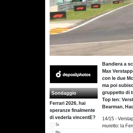
Bandiera a sc
Max Verstappe
con le due Mc
ma poi subisce
gruppetto di t
Sondaggio
Top ten: Verst
Ferrari 2026, hai
Bearman, Hadj
speranze finalmente
di vederla vincentE?
14/15 - Versta
Si
muretto: la Fer
No