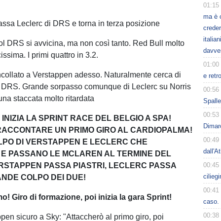
01:15
ma è 
passa Leclerc di DRS e torna in terza posizione
creder
italia
col DRS si avvicina, ma non così tanto. Red Bull molto
davve
issima. I primi quattro in 3.2.
01:00
 incollato a Verstappen adesso. Naturalmente cerca di
e retr
ol DRS. Grande sorpasso comunque di Leclerc su Norris
00:56
una staccata molto ritardata
Spalle
00:53
 INIZIA LA SPRINT RACE DEL BELGIO A SPA!
Dimarc
RACCONTARE UN PRIMO GIRO AL CARDIOPALMA!
00:49
PO DI VERSTAPPEN E LECLERC CHE
dall'A
E PASSANO LE MCLAREN AL TERMINE DEL
RSTAPPEN PASSA PIASTRI, LECLERC PASSA
00:45
cilieg
ANDE COLPO DEI DUE!
00:41
o! Giro di formazione, poi inizia la gara Sprint!
caso. 
00:38
pen sicuro a Sky: "Attaccherò al primo giro, poi