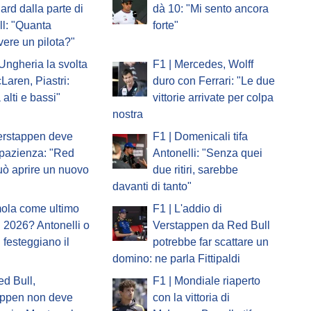
ard dalla parte di
dà 10: "Mi sento ancora
l: "Quanta
forte"
vere un pilota?"
'Ungheria la svolta
F1 | Mercedes, Wolff
Laren, Piastri:
duro con Ferrari: "Le due
 alti e bassi"
vittorie arrivate per colpa
nostra
erstappen deve
F1 | Domenicali tifa
pazienza: "Red
Antonelli: "Senza quei
uò aprire un nuovo
due ritiri, sarebbe
davanti di tanto"
mola come ultimo
F1 | L'addio di
 2026? Antonelli o
Verstappen da Red Bull
i festeggiano il
potrebbe far scattare un
domino: ne parla Fittipaldi
ed Bull,
F1 | Mondiale riaperto
appen non deve
con la vittoria di