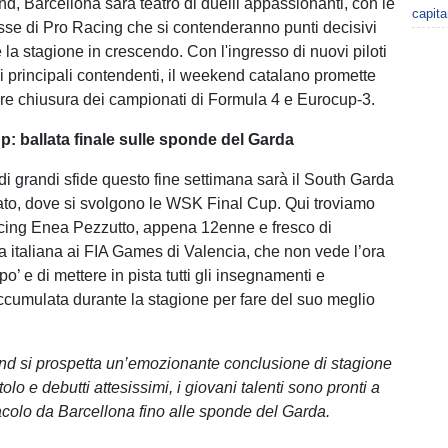
, Barcellona sarà teatro di duelli appassionanti, con le
capita
se di Pro Racing che si contenderanno punti decisivi
la stagione in crescendo. Con l'ingresso di nuovi piloti
i principali contendenti, il weekend catalano promette
re chiusura dei campionati di Formula 4 e Eurocup-3.
: ballata finale sulle sponde del Garda
di grandi sfide questo fine settimana sarà il South Garda
ato, dove si svolgono le WSK Final Cup. Qui troviamo
acing Enea Pezzutto, appena 12enne e fresco di
 italiana ai FIA Games di Valencia, che non vede l’ora
 po’ e di mettere in pista tutti gli insegnamenti e
ccumulata durante la stagione per fare del suo meglio
.
d si prospetta un’emozionante conclusione di stagione
 titolo e debutti attesissimi, i giovani talenti sono pronti a
acolo da Barcellona fino alle sponde del Garda.