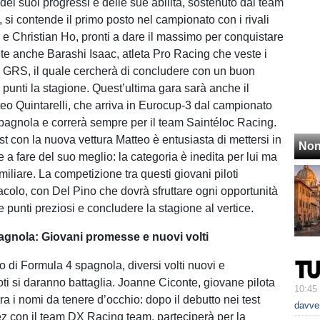
dei suoi progressi e delle sue abilità, sostenuto dal team
 si contende il primo posto nel campionato con i rivali
 e Christian Ho, pronti a dare il massimo per conquistare
ente anche Barashi Isaac, atleta Pro Racing che veste i
m GRS, il quale cercherà di concludere con un buon
punti la stagione. Quest’ultima gara sarà anche il
teo Quintarelli, che arriva in Eurocup-3 dal campionato
pagnola e correrà sempre per il team Saintéloc Racing.
t con la nuova vettura Matteo è entusiasta di mettersi in
Non
 a fare del suo meglio: la categoria è inedita per lui ma
familiare. La competizione tra questi giovani piloti
acolo, con Del Pino che dovrà sfruttare ogni opportunità
 punti preziosi e concludere la stagione al vertice.
gnola: Giovani promesse e nuovi volti
 di Formula 4 spagnola, diversi volti nuovi e
oti si daranno battaglia. Joanne Ciconte, giovane pilota
10:45
tra i nomi da tenere d’occhio: dopo il debutto nei test
davver
rez con il team DX Racing team, parteciperà per la