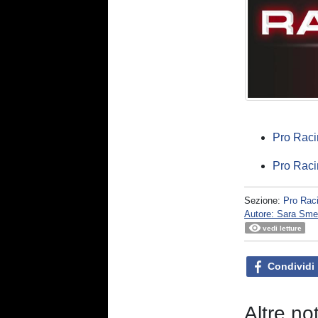
Pro Raci
Pro Raci
Sezione:
Pro Rac
Autore: Sara Sme
vedi letture
Condividi
Altre no