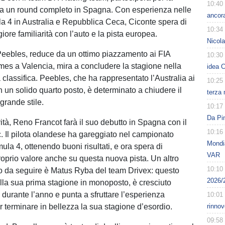
10:40
 a un round completo in Spagna. Con esperienza nelle
ancora
la 4 in Australia e Repubblica Ceca, Ciconte spera di
10:34
ore familiarità con l’auto e la pista europea.
Nicol
Peebles, reduce da un ottimo piazzamento ai FIA
10:30
es a Valencia, mira a concludere la stagione nella
idea C
a classifica. Peebles, che ha rappresentato l’Australia ai
10:25
un solido quarto posto, è determinato a chiudere il
terza 
grande stile.
10:17
Da Pin
vità, Reno Francot farà il suo debutto in Spagna con il
10:16
. Il pilota olandese ha gareggiato nel campionato
Mondia
mula 4, ottenendo buoni risultati, e ora spera di
VAR
proprio valore anche su questa nuova pista. Un altro
10:10
o da seguire è Matus Ryba del team Drivex: questo
2026/
 alla sua prima stagione in monoposto, è cresciuto
durante l’anno e punta a sfruttare l’esperienza
10:01
 terminare in bellezza la sua stagione d’esordio.
rinnov
09:58