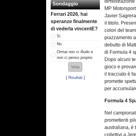
dimostrazione 
Sondaggio
MP Motorsport,
Ferrari 2026, hai
Javier Sagrera
speranze finalmente
il titolo. Pres
di vederla vincentE?
colori del tea
Si
piazzamento a 
No
debutto di Mat
Ormai non ci illudo e
di Formula 4 s
non ci penso proprio
Dopo alcuni tes
gioco e provare
il tracciato è 
[
Risultati
]
promette spett
per accumulare
Formula 4 Spa
Nel campionato
promettenti pil
australiana, è 
collettivi a Je