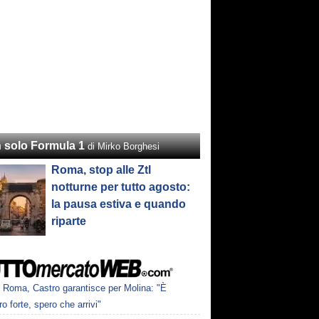
 solo Formula 1
di Mirko Borghesi
Roma, stop alle Ztl
notturne per tutto agosto:
la pausa estiva e quando
riparte
Roma, Castro garantisce per Molina: "È
o forte, spero che arrivi"