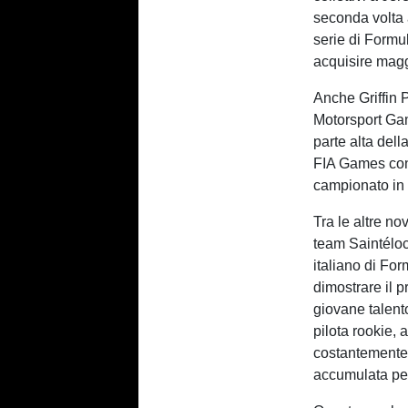
seconda volta
serie di Formu
acquisire maggi
Anche Griffin 
Motorsport Gam
parte alta dell
FIA Games con 
campionato in 
Tra le altre no
team Saintéloc
italiano di For
dimostrare il 
giovane talent
pilota rookie,
costantemente 
accumulata per