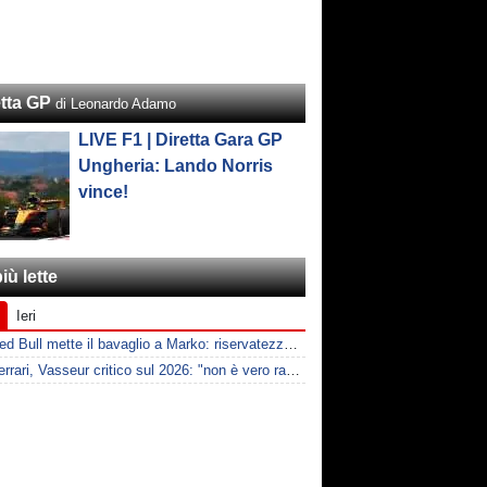
etta GP
di Leonardo Adamo
LIVE F1 | Diretta Gara GP
Ungheria: Lando Norris
vince!
iù lette
Ieri
F1 | Red Bull mette il bavaglio a Marko: riservatezza fino al 2026
F1 | Ferrari, Vasseur critico sul 2026: "non è vero racing, ma non è artificiale"