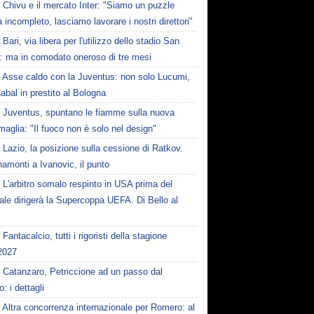
Chivu e il mercato Inter: "Siamo un puzzle
 incompleto, lasciamo lavorare i nostri direttori"
Bari, via libera per l'utilizzo dello stadio San
a: ma in comodato oneroso di tre mesi
Asse caldo con la Juventus: non solo Lucumi,
abal in prestito al Bologna
Juventus, spuntano le fiamme sulla nuova
maglia: "Il fuoco non è solo nel design"
Lazio, la posizione sulla cessione di Ratkov.
amonti a Ivanovic, il punto
L'arbitro somalo respinto in USA prima del
le dirigerà la Supercoppa UEFA. Di Bello al
Fantacalcio, tutti i rigoristi della stagione
2027
Catanzaro, Petriccione ad un passo dal
o: i dettagli
Altra concorrenza internazionale per Romero: al