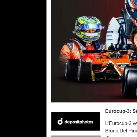
Eurocup-3: Sco
L’Eurocup-3 ved
Bruno Del Pin