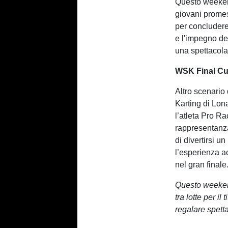
Questo weekend
giovani promes
per concludere 
e l'impegno de
una spettacola
WSK Final Cup
Altro scenario 
Karting di Lon
l’atleta Pro R
rappresentanza
di divertirsi un
l’esperienza a
nel gran finale
Questo weeken
tra lotte per il
regalare spett