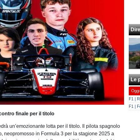
Dir
Le p
Oggi
ntro finale per il titolo
rà un’emozionante lotta per il titolo. Il pilota spagnolo
o, neopromosso in Formula 3 per la stagione 2025 a