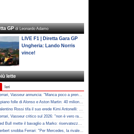
etta GP
di Leonardo Adamo
LIVE F1 | Diretta Gara GP
Ungheria: Lando Norris
vince!
iù lette
Ieri
F1 | Ferrari, Vasseur annuncia: "Manca poco a prendere Mercedes, ma non basterà l'ADUO"
F1 | Il piano folle di Alonso e Aston Martin: 40 milioni all'anno fino ai 47 anni di Nando
F1 | Valentino Rossi tifa il suo erede Kimi Antonelli: "Tifo lui, non Ferrari"
F1 | Ferrari, Vasseur critico sul 2026: "non è vero racing, ma non è artificiale"
F1 | Red Bull mette il bavaglio a Marko: riservatezza fino al 2026
F1 | Herbert snobba Ferrari: "Per Mercedes, la rivale è McLaren"