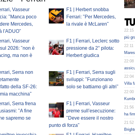
errari, Vasseur
F1 | Herbert snobba
cia: "Manca poco
Ferrari: "Per Mercedes,
ndere Mercedes,
la rivale è McLaren"
22:15
à l'ADUO"
più gr
errari, Vasseur
F1 | Ferrari, Leclerc sotto
22:11
o sul 2026: "non è
pressione da 2° pilota:
Mares
acing, ma non è
Herbert giudica
22:08
assicu
errari, Serra non
F1 | Ferrari, Serra sugli
22:04
etamente
sviluppi: "Funzionano
Villa 
fatto della SF-26:
solo se battiamo gli altri"
22:00
a mia macchina"
Kumbu
errari, Serra frena
F1 | Ferrari, Vasseur
21:56
tusiasmi: "A fine
preme sull'esecuzione:
ha fir
one sapremo se
"Deve essere il nostro
21:52
punto di forza"
Bright
amilton invecchia
F1 | Ferrari, Hamilton