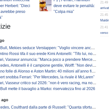
21:49
er Herbert: "Dieci
deve evitare le penalità:
arriva
 avrebbe preso
"Colpa mia"
21:45
à"
Maldin
izie
21:41
verso 
ago
Bull, Mekies seduce Verstappen: "Voglio vincere anch'io"
ino Rossi tifa il suo erede Kimi Antonelli: "Tifo lui, non Ferrari"
, Vasseur annuncia: "Manca poco a prendere Mercedes, ma non basterà l'ADUO"
, Antonelli è il campione gentile, Wolff: "Non devi essere stronzo per vincere"
 folle di Alonso e Aston Martin: 40 milioni all'anno fino ai 47 anni di Nando
ert snobba Ferrari: "Per Mercedes, la rivale è McLaren"
i, Vasseur critico sul 2026: "non è vero racing, ma non è artificiale"
Bull mette il bavaglio a Marko: riservatezza fino al 2026
5 ago
s, Coulthard dalla parte di Russell: "Quanta sfortuna può avere un pilota?"