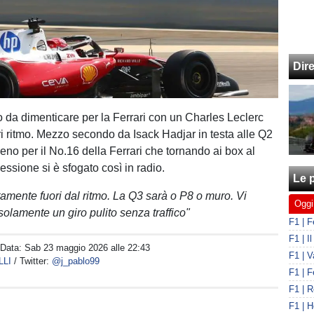
Dir
o da dimenticare per la Ferrari con un Charles Leclerc
ri ritmo. Mezzo secondo da Isack Hadjar in testa alle Q2
ieno per il No.16 della Ferrari che tornando ai box al
essione si è sfogato così in radio.
Le p
mente fuori dal ritmo. La Q3 sarà o P8 o muro. Vi
Oggi
solamente un giro pulito senza traffico"
 Data:
Sab 23 maggio 2026 alle 22:43
LLI
/ Twitter:
@j_pablo99