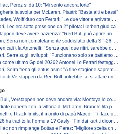
llac, Perez si dà 10: "Mi sento ancora forte"
gheria la svolta per McLaren, Piastri: "Basta alti e bassi"
es, Wolff duro con Ferrari: "Le due vittorie arrivate per colpa nostra
ari, Leclerc sotto pressione da 2° pilota: Herbert giudica
appen deve avere pazienza: "Red Bull può aprire un nuovo corso"
 Serra non completamente soddisfatto della SF-26: "Non è solo la mia macchina"
ali tifa Antonelli: "Senza quei due ritiri, sarebbe davanti di tanto"
ri, Serra sugli sviluppi: "Funzionano solo se battiamo gli altri"
me ultimo Gp del 2026? Antonelli o Ferrari festeggiano il titolo in casa...
, Serra frena gli entusiasmi: "A fine stagione sapremo se SF-26 è forte"
di Verstappen da Red Bull potrebbe far scattare un domino: ne parla Fittipaldi
ago
Bull, Verstappen non deve andare via: Montoya lo convince
ale riaperto con la vittoria di McLaren: Brundle tifa papaya
i e I track limits, il monito di papà Marco: "TiI faccio fare la fine della gallina"
a tradito la Formula 1? Gasly: "Fin dai kart ti dicono di non alzare il piede dal gas"
ac non rimpiange Bottas e Perez: "Migliore scelta che potessimo fare"