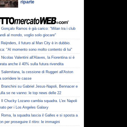
riparte
Gonçalo Ramos è già carico: "Milan tra i club
andi al mondo, voglio solo giocare"
Reijnders, il futuro al Man City è in dubbio.
ca: "Al momento sono molto contento di lui"
Nicolas Valentini all'Alaves, la Fiorentina si è
rata anche il 40% sulla futura rivendita
Salernitana, la cessione di Ruggeri all'Aston
fa sorridere le casse
Branchini su Gabriel Jesus-Napoli, Bennacer e
lla se ne vanno: le top news delle 22
Il Chucky Lozano cambia squadra. L'ex Napoli
mato per i Los Angeles Galaxy
Roma, la squadra lascia il Galles e si sposta a
on per proseguire il ritiro: le immagini