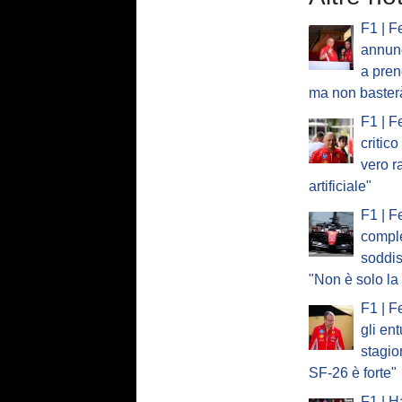
F1 | F
annun
a pre
ma non baster
F1 | F
critic
vero r
artificiale"
F1 | F
compl
soddis
"Non è solo l
F1 | F
gli en
stagi
SF-26 è forte"
F1 | H