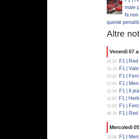
male p
fa non
queste penalit
Altre not
Venerdì 07 
F1 | Red 
16:21
F1 | Valent
15:14
F1 | Ferrari
14:02
F1 | Mercedes
13:05
F1 | Il piano
12:04
F1 | Herb
11:03
F1 | Ferrar
10:03
F1 | Red 
09:38
Mercoledì 0
F1 | Mercede
20:04