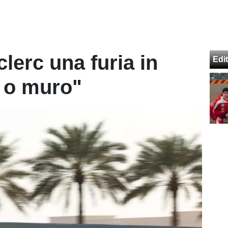
clerc una furia in
Edit
 o muro"