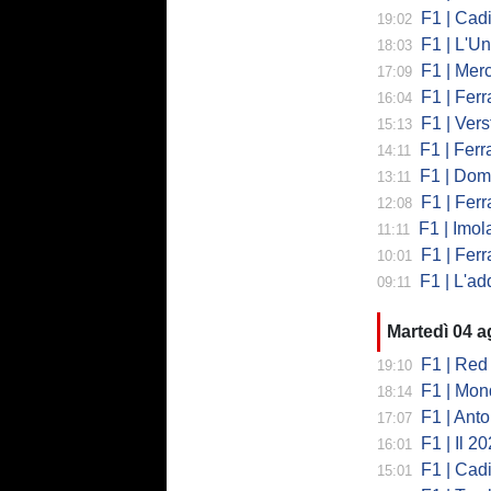
F1 | Cadi
19:02
F1 | L'Un
18:03
F1 | Merced
17:09
F1 | Ferr
16:04
F1 | Verst
15:13
F1 | Ferrari,
14:11
F1 | Domenic
13:11
F1 | Ferra
12:08
F1 | Imola co
11:11
F1 | Ferrari
10:01
F1 | L'addio 
09:11
Martedì 04 
F1 | Red 
19:10
F1 | Mondi
18:14
F1 | Antonell
17:07
F1 | Il 2026 h
16:01
F1 | Cadill
15:01