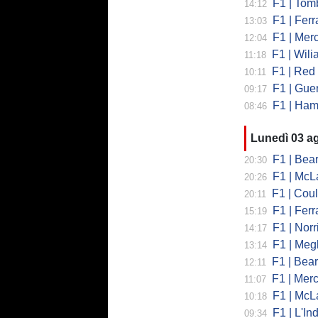
F1 | Tombazi
14:12
F1 | Ferrar
13:03
F1 | Mercede
12:04
F1 | Wiliams
11:18
F1 | Red Bul
10:11
F1 | Guerra
09:17
F1 | Hamilto
08:46
Lunedì 03 a
F1 | Bearman
20:30
F1 | McLaren
20:26
F1 | Coulth
20:11
F1 | Ferr
15:19
F1 | Norri
14:17
F1 | Megl
13:14
F1 | Bearman 
12:11
F1 | Merced
11:07
F1 | McLa
10:18
F1 | L'Ind
09:34