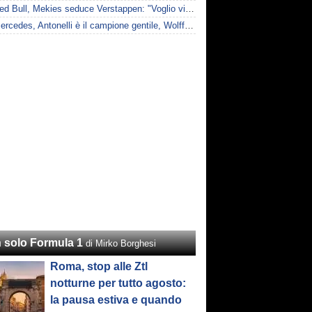
F1 | Red Bull, Mekies seduce Verstappen: "Voglio vincere anch'io"
F1 | Mercedes, Antonelli è il campione gentile, Wolff: "Non devi essere stronzo per vincere"
 solo Formula 1
di Mirko Borghesi
Roma, stop alle Ztl
notturne per tutto agosto:
la pausa estiva e quando