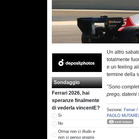
Un altro sabat
totalmente fuo
e un feeling al
termine della s
Sondaggio
"Sono completa
Ferrari 2026, hai
prego, datemi 
speranze finalmente
di vederla vincentE?
Sezione:
Ferrari
/
Si
PAOLO MUTARE
vedi letture
No
Ormai non ci illudo e
non ci penso proprio