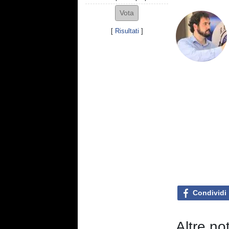
[
Risultati
]
Condividi
Altre not