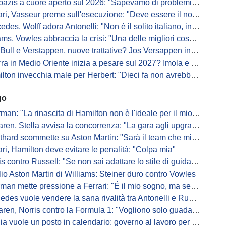
s a cuore aperto sul 2026: "Sapevamo di problemi, ma serviva un accordo"
i, Vasseur preme sull'esecuzione: "Deve essere il nostro punto di forza"
s, Wolff adora Antonelli: "Non è il solito italiano, in bolla quando guida"
, Vowles abbraccia la crisi: "Una delle migliori cose che potevano capitare"
l e Verstappen, nuove trattative? Jos Versappen insorge contro i giornalisti
 in Medio Oriente inizia a pesare sul 2027? Imola e Barcellona osservano
n invecchia male per Herbert: "Dieci fa non avrebbe preso queste penalità"
go
: "La rinascita di Hamilton non è l'ideale per il mio futuro in Ferrari"
, Stella avvisa la concorrenza: "La gara agli upgrade è appena iniziata"
ard scommette su Aston Martin: "Sarà il team che migliorerà di più"
ari, Hamilton deve evitare le penalità: "Colpa mia"
s contro Russell: "Se non sai adattare lo stile di guida, perdi"
io Aston Martin di Williams: Steiner duro contro Vowles
mette pressione a Ferrari: "É il mio sogno, ma se il sedile non sarà libero..."
es vuole vendere la sana rivalità tra Antonelli e Russell: parla Lord
ren, Norris contro la Formula 1: "Vogliono solo guadagnare"
ia vuole un posto in calendario: governo al lavoro per il 2028