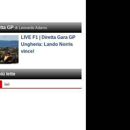
etta GP
di Leonardo Adamo
LIVE F1 | Diretta Gara GP
Ungheria: Lando Norris
vince!
iù lette
Ieri