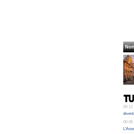
Non
00:12
divent
00:06
L'Arse