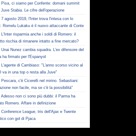
Pisa, ci siamo per Confente: domani summit
 Juve Stabia. Le cifre dell'operazione
7 agosto 2019, l'Inter trova l'intesa con lo
d. Romelu Lukaku è il nuovo attaccante di Conte
L'Inter risparmia anche i soldi di Romero: il
tto rischia di rimanere intatto a fine mercato?
Unai Nunez cambia squadra. L'ex difensore del
 ha firmato per l'Espanyol
L'agente di Cambiaso: "L'anno scorso vicino al
O va in una top o resta alla Juve"
Pescara, c'è Cicerelli nel mirino. Sebastiani:
zione non facile, ma se c'è la possibilità"
Adesso non ci sono più dubbi: il Parma ha
to Romero. Affare in definizione
Conference League, tris dell'Ajax e Twente
tico con gol di Pjaca