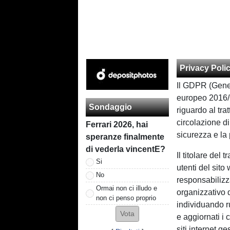
Privacy Poli
Il GDPR (Gener
europeo 2016/6
Sondaggio
riguardo al tra
circolazione di
Ferrari 2026, hai
sicurezza e la 
speranze finalmente
di vederla vincentE?
Il titolare del
Si
utenti del sito
No
responsabilizz
Ormai non ci illudo e
organizzativo d
non ci penso proprio
individuando ru
e aggiornati i 
siti internet g