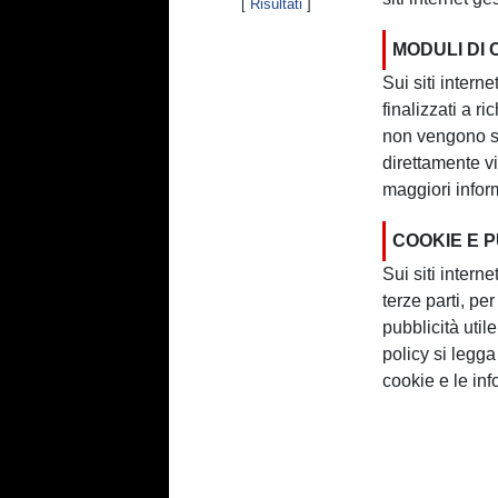
[
Risultati
]
MODULI DI
Sui siti intern
finalizzati a ri
non vengono sa
direttamente vi
maggiori infor
COOKIE E 
Sui siti intern
terze parti, pe
pubblicità util
policy si legga 
cookie e le inf