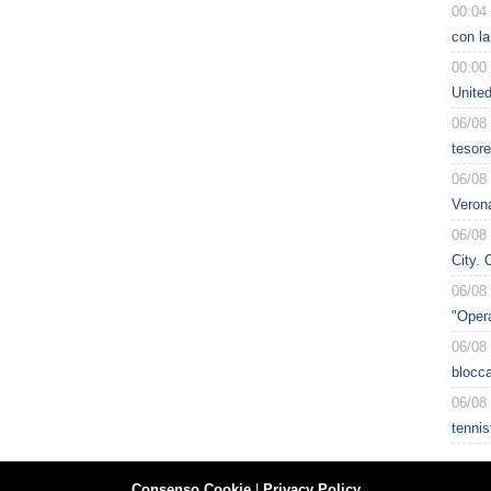
00:04
con la
00:00
Unite
06/08
tesore
06/08
Verona
06/08
City. 
06/08
"Opera
06/08
blocca
06/08
tennis
Consenso Cookie
|
Privacy Policy