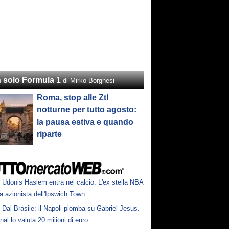
 solo Formula 1
di Mirko Borghesi
Roma, stop alle Ztl
notturne per tutto agosto:
la pausa estiva e quando
riparte
Udonis Haslem entra nel calcio. L'ex stella NBA
a azionista dell'Ipswich Town
Dal Brasile: il Napoli piomba su Gabriel Jesus.
nal lo valuta 20 milioni di euro