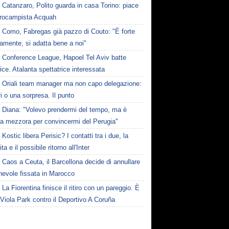
Catanzaro, Polito guarda in casa Torino: piace
ntrocampista Acquah
Como, Fabregas già pazzo di Couto: "È forte
amente, si adatta bene a noi"
Conference League, Hapoel Tel Aviv batte
ce. Atalanta spettatrice interessata
Oriali team manager ma non capo delegazione:
i o una sorpresa. Il punto
Diana: "Volevo prendermi del tempo, ma è
ta mezzora per convincermi del Perugia"
Kostic libera Perisic? I contatti tra i due, la
ta e il possibile ritorno all'Inter
Caos a Ceuta, il Barcellona decide di annullare
hevole fissata in Marocco
La Fiorentina finisce il ritiro con un pareggio. È
 Viola Park contro il Deportivo A Coruña