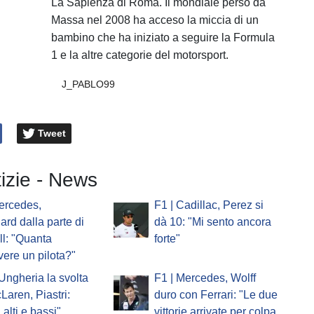
La Sapienza di Roma. Il mondiale perso da
Massa nel 2008 ha acceso la miccia di un
bambino che ha iniziato a seguire la Formula
1 e la altre categorie del motorsport.
J_PABLO99
Tweet
tizie - News
ercedes,
F1 | Cadillac, Perez si
ard dalla parte di
dà 10: "Mi sento ancora
l: "Quanta
forte"
vere un pilota?"
'Ungheria la svolta
F1 | Mercedes, Wolff
Laren, Piastri:
duro con Ferrari: "Le due
 alti e bassi"
vittorie arrivate per colpa