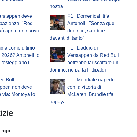
nostra
erstappen deve
F1 | Domenicali tifa
pazienza: "Red
Antonelli: "Senza quei
uò aprire un nuovo
due ritiri, sarebbe
davanti di tanto"
mola come ultimo
F1 | L'addio di
 2026? Antonelli o
Verstappen da Red Bull
i festeggiano il
potrebbe far scattare un
domino: ne parla Fittipaldi
ed Bull,
F1 | Mondiale riaperto
appen non deve
con la vittoria di
 via: Montoya lo
McLaren: Brundle tifa
papaya
izie
5 ago