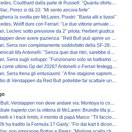
s, Coulthard dalla parte di Russell: "Quanta sfortuna può avere un pilota?"
llac, Perez si dà 10: "Mi sento ancora forte"
gheria la svolta per McLaren, Piastri: "Basta alti e bassi"
es, Wolff duro con Ferrari: "Le due vittorie arrivate per colpa nostra
ari, Leclerc sotto pressione da 2° pilota: Herbert giudica
appen deve avere pazienza: "Red Bull può aprire un nuovo corso"
 Serra non completamente soddisfatto della SF-26: "Non è solo la mia macchina"
ali tifa Antonelli: "Senza quei due ritiri, sarebbe davanti di tanto"
ri, Serra sugli sviluppi: "Funzionano solo se battiamo gli altri"
me ultimo Gp del 2026? Antonelli o Ferrari festeggiano il titolo in casa...
, Serra frena gli entusiasmi: "A fine stagione sapremo se SF-26 è forte"
di Verstappen da Red Bull potrebbe far scattare un domino: ne parla Fittipaldi
ago
Bull, Verstappen non deve andare via: Montoya lo convince
ale riaperto con la vittoria di McLaren: Brundle tifa papaya
i e I track limits, il monito di papà Marco: "TiI faccio fare la fine della gallina"
a tradito la Formula 1? Gasly: "Fin dai kart ti dicono di non alzare il piede dal gas"
ac non rimpiange Bottas e Perez: "Migliore scelta che potessimo fare"