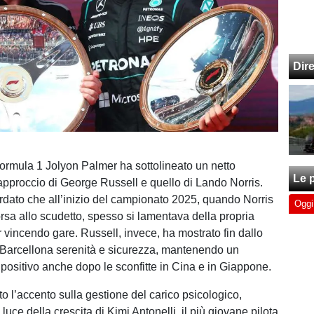
Dir
 Formula 1 Jolyon Palmer ha sottolineato un netto
Le p
l’approccio di George Russell e quello di Lando Norris.
rdato che all’inizio del campionato 2025, quando Norris
Oggi
orsa allo scudetto, spesso si lamentava della propria
vincendo gare. Russell, invece, ha mostrato fin dallo
Barcellona serenità e sicurezza, mantenendo un
positivo anche dopo le sconfitte in Cina e in Giappone.
o l’accento sulla gestione del carico psicologico,
a luce della crescita di Kimi Antonelli, il più giovane pilota