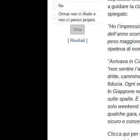
No
a guidare la c
spiegato:
Ormai non ci illudo e
non ci penso proprio
"Ho l’impressi
dell’anno scor
[
Risultati
]
peso maggiore 
ripeteva di no
"Arrivava in C
“non sentire l’
dritte, cammin
fiducia. Ogni v
In Giappone no
sulle spalle. 
solo weekend i
qualche gara,
sicuro e concen
Clicca qui per