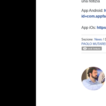
una notizia
App Android:
h
id=com.appfac
App iOs:
http
Sezione:
News
/ 
PAOLO MUTARE
vedi letture