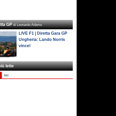
etta GP
di Leonardo Adamo
LIVE F1 | Diretta Gara GP
Ungheria: Lando Norris
vince!
iù lette
Ieri