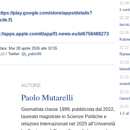
22:34
il ce
ttps://play.google.com/store/apps/details?
22:30
ile.f1
tecnic
22:26
s://apps.apple.com/it/app/f1-news-eu/id6758488273
Katowi
22:22
Data:
Mar 28 aprile 2026 alle 10:55
LLI
/ Twitter:
@j_pablo99
Ranier
22:19
basta
22:15
smenti
AUTORE
22:12
Paolo Mutarelli
l'amic
22:07
Giornalista classe 1999, pubblicista dal 2022,
1-1 al
laureato magistrale in Scienze Politiche e
relazioni Internazionali nel 2025 all’Università