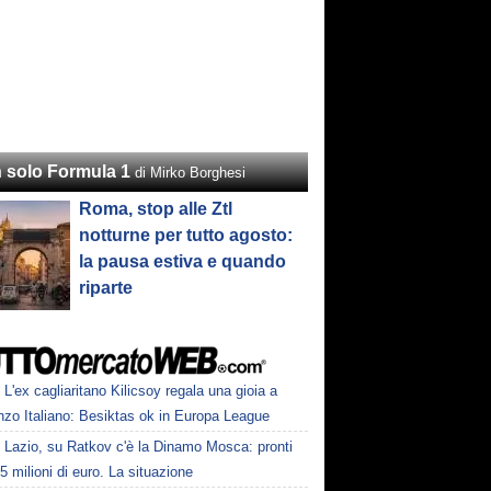
 solo Formula 1
di Mirko Borghesi
Roma, stop alle Ztl
notturne per tutto agosto:
la pausa estiva e quando
riparte
L'ex cagliaritano Kilicsoy regala una gioia a
nzo Italiano: Besiktas ok in Europa League
Lazio, su Ratkov c'è la Dinamo Mosca: pronti
15 milioni di euro. La situazione