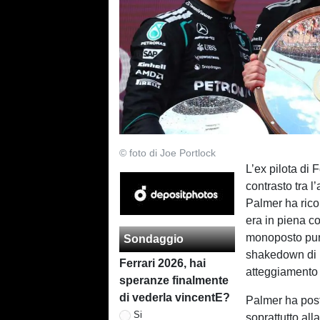
© foto di Joe Portlock
L’ex pilota di
contrasto tra 
Palmer ha rico
era in piena c
monoposto pur 
Sondaggio
shakedown di 
Ferrari 2026, hai
atteggiamento 
speranze finalmente
di vederla vincentE?
Palmer ha post
Si
soprattutto all