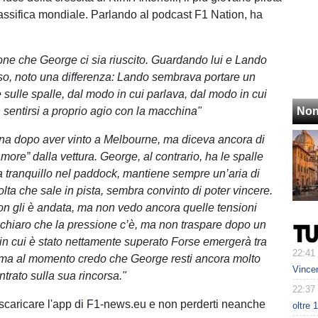
lassifica mondiale. Parlando al podcast F1 Nation, ha
one che George ci sia riuscito. Guardando lui e Lando
so, noto una differenza: Lando sembrava portare un
sulle spalle, dal modo in cui parlava, dal modo in cui
n sentirsi a proprio agio con la macchina"
Non
ina dopo aver vinto a Melbourne, ma diceva ancora di
amore” dalla vettura. George, al contrario, ha le spalle
a tranquillo nel paddock, mantiene sempre un’aria di
olta che sale in pista, sembra convinto di poter vincere.
n gli è andata, ma non vedo ancora quelle tensioni
È chiaro che la pressione c’è, ma non traspare dopo un
n cui è stato nettamente superato Forse emergerà tra
22:41
 ma al momento credo che George resti ancora molto
Vince
trato sulla sua rincorsa."
22:37
 scaricare l'app di F1-news.eu e non perderti neanche
oltre 