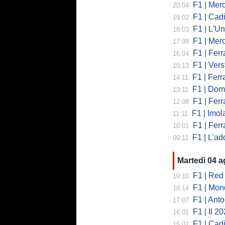
F1 | Mercede
20:04
F1 | Cadi
19:02
F1 | L'Un
18:03
F1 | Merced
17:09
F1 | Ferr
16:04
F1 | Verst
15:13
F1 | Ferrari,
14:11
F1 | Domenic
13:11
F1 | Ferra
12:08
F1 | Imola co
11:11
F1 | Ferrari
10:01
F1 | L'addio 
09:11
Martedì 04 
F1 | Red 
19:10
F1 | Mondi
18:14
F1 | Antonell
17:07
F1 | Il 2026 h
16:01
F1 | Cadill
15:01