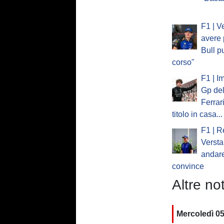
F1 | V
avere 
Bull p
corso"
F1 | I
Gp del
Ferrar
titolo in casa...
F1 | R
Verst
andare
convince
Altre not
Mercoledì 0