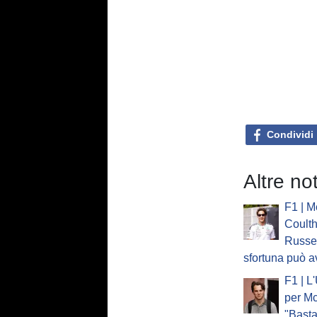
Condividi
Altre no
F1 | M
Coulth
Russel
sfortuna può a
F1 | L
per Mc
"Basta