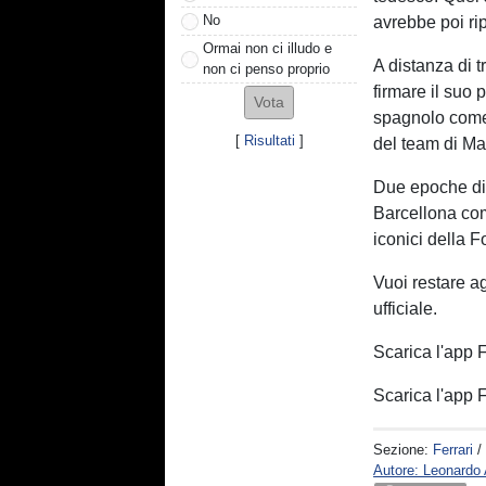
No
avrebbe poi rip
Ormai non ci illudo e
A distanza di t
non ci penso proprio
firmare il suo 
spagnolo come 
[
Risultati
]
del team di Ma
Due epoche div
Barcellona come
iconici della 
Vuoi restare a
ufficiale.
Scarica l'app
Scarica l'app
Sezione:
Ferrari
/
Autore: Leonard