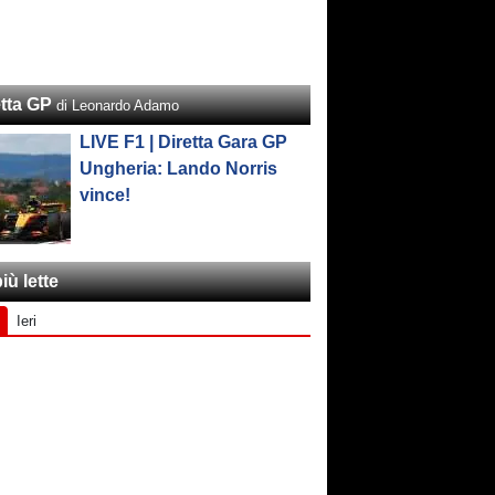
etta GP
di Leonardo Adamo
LIVE F1 | Diretta Gara GP
Ungheria: Lando Norris
vince!
iù lette
Ieri