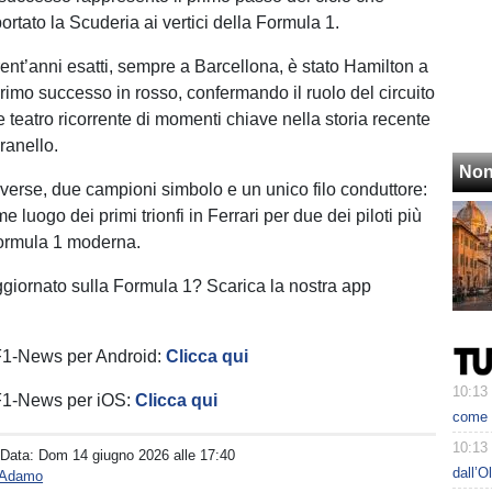
ortato la Scuderia ai vertici della Formula 1.
rent’anni esatti, sempre a Barcellona, è stato Hamilton a
primo successo in rosso, confermando il ruolo del circuito
teatro ricorrente di momenti chiave nella storia recente
ranello.
Non
erse, due campioni simbolo e un unico filo conduttore:
 luogo dei primi trionfi in Ferrari per due dei piloti più
Formula 1 moderna.
ggiornato sulla Formula 1? Scarica la nostra app
 F1-News per Android:
Clicca qui
10:13
 F1-News per iOS:
Clicca qui
come h
10:13
 Data:
Dom 14 giugno 2026 alle 17:40
dall’O
o Adamo