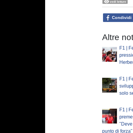
vedi letture
Condividi
Altre not
F1 | Fe
pressi
Herber
F1 | Fe
svilup
solo se
F1 | F
preme 
"Deve 
punto di forza"