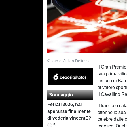
© foto di Julien Delfosse
Il Gran Premi
sua prima vitto
circuito di Bar
al valore spor
il Cavallino R
Sondaggio
Ferrari 2026, hai
Il tracciato ca
speranze finalmente
ottenne la sua 
di vederla vincentE?
celebre dalle 
Si
tedesco. Quel 