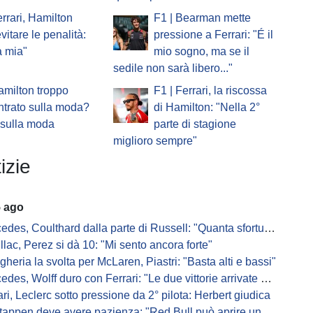
errari, Hamilton
F1 | Bearman mette
vitare le penalità:
pressione a Ferrari: "É il
a mia"
mio sogno, ma se il
sedile non sarà libero..."
amilton troppo
F1 | Ferrari, la riscossa
trato sulla moda?
di Hamilton: "Nella 2°
 sulla moda
parte di stagione
miglioro sempre"
izie
5 ago
s, Coulthard dalla parte di Russell: "Quanta sfortuna può avere un pilota?"
llac, Perez si dà 10: "Mi sento ancora forte"
gheria la svolta per McLaren, Piastri: "Basta alti e bassi"
es, Wolff duro con Ferrari: "Le due vittorie arrivate per colpa nostra
ari, Leclerc sotto pressione da 2° pilota: Herbert giudica
appen deve avere pazienza: "Red Bull può aprire un nuovo corso"