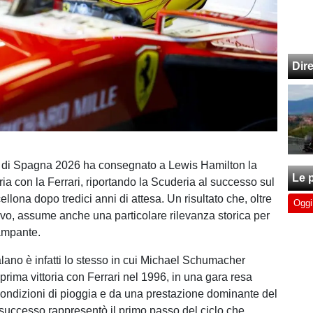
Dir
o di Spagna 2026 ha consegnato a Lewis Hamilton la
Le p
ria con la Ferrari, riportando la Scuderia al successo sul
cellona dopo tredici anni di attesa. Un risultato che, oltre
Oggi
tivo, assume anche una particolare rilevanza storica per
ampante.
talano è infatti lo stesso in cui Michael Schumacher
prima vittoria con Ferrari nel 1996, in una gara resa
condizioni di pioggia e da una prestazione dominante del
successo rappresentò il primo passo del ciclo che