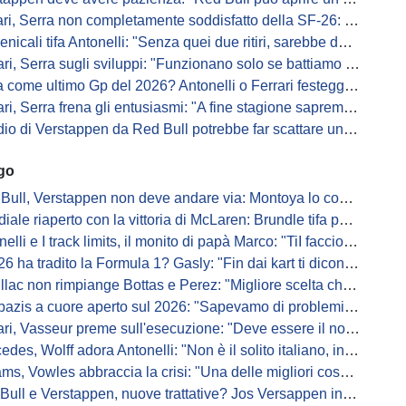
 Serra non completamente soddisfatto della SF-26: "Non è solo la mia macchina"
ali tifa Antonelli: "Senza quei due ritiri, sarebbe davanti di tanto"
ri, Serra sugli sviluppi: "Funzionano solo se battiamo gli altri"
me ultimo Gp del 2026? Antonelli o Ferrari festeggiano il titolo in casa...
, Serra frena gli entusiasmi: "A fine stagione sapremo se SF-26 è forte"
di Verstappen da Red Bull potrebbe far scattare un domino: ne parla Fittipaldi
ago
Bull, Verstappen non deve andare via: Montoya lo convince
ale riaperto con la vittoria di McLaren: Brundle tifa papaya
i e I track limits, il monito di papà Marco: "TiI faccio fare la fine della gallina"
a tradito la Formula 1? Gasly: "Fin dai kart ti dicono di non alzare il piede dal gas"
ac non rimpiange Bottas e Perez: "Migliore scelta che potessimo fare"
s a cuore aperto sul 2026: "Sapevamo di problemi, ma serviva un accordo"
i, Vasseur preme sull'esecuzione: "Deve essere il nostro punto di forza"
s, Wolff adora Antonelli: "Non è il solito italiano, in bolla quando guida"
, Vowles abbraccia la crisi: "Una delle migliori cose che potevano capitare"
l e Verstappen, nuove trattative? Jos Versappen insorge contro i giornalisti