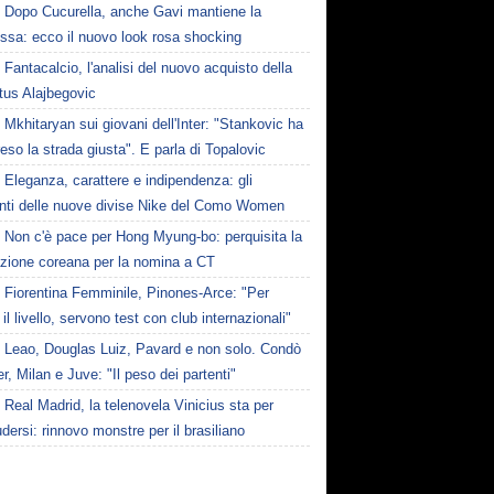
Dopo Cucurella, anche Gavi mantiene la
ssa: ecco il nuovo look rosa shocking
Fantacalcio, l'analisi del nuovo acquisto della
tus Alajbegovic
Mkhitaryan sui giovani dell'Inter: "Stankovic ha
reso la strada giusta". E parla di Topalovic
Eleganza, carattere e indipendenza: gli
nti delle nuove divise Nike del Como Women
Non c'è pace per Hong Myung-bo: perquisita la
azione coreana per la nomina a CT
Fiorentina Femminile, Pinones-Arce: "Per
 il livello, servono test con club internazionali"
Leao, Douglas Luiz, Pavard e non solo. Condò
er, Milan e Juve: "Il peso dei partenti"
Real Madrid, la telenovela Vinicius sta per
dersi: rinnovo monstre per il brasiliano