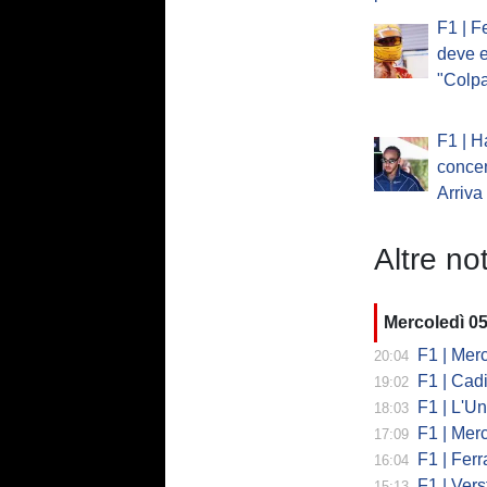
F1 | F
deve e
"Colp
F1 | H
concen
Arriva
Altre not
Mercoledì 0
F1 | Mercede
20:04
F1 | Cadi
19:02
F1 | L'Un
18:03
F1 | Merced
17:09
F1 | Ferr
16:04
F1 | Verst
15:13