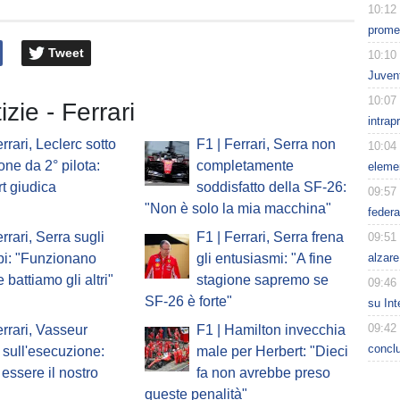
10:12
prome
Tweet
10:10
Juven
10:07
izie - Ferrari
intrap
rrari, Leclerc sotto
F1 | Ferrari, Serra non
10:04
one da 2° pilota:
completamente
eleme
t giudica
soddisfatto della SF-26:
09:57
"Non è solo la mia macchina"
feder
rrari, Serra sugli
F1 | Ferrari, Serra frena
09:51
alzare
pi: "Funzionano
gli entusiasmi: "A fine
 battiamo gli altri"
stagione sapremo se
09:46
SF-26 è forte"
su Int
09:42
errari, Vasseur
F1 | Hamilton invecchia
conclu
sull'esecuzione:
male per Herbert: "Dieci
essere il nostro
fa non avrebbe preso
queste penalità"