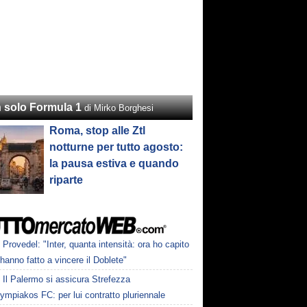
 solo Formula 1
di Mirko Borghesi
Roma, stop alle Ztl
notturne per tutto agosto:
la pausa estiva e quando
riparte
Provedel: "Inter, quanta intensità: ora ho capito
anno fatto a vincere il Doblete"
Il Palermo si assicura Strefezza
lympiakos FC: per lui contratto pluriennale