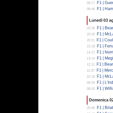
F1 | Guerra
09:17
F1 | Hamilto
08:46
Lunedì 03 a
F1 | Bearman
20:30
F1 | McLaren
20:26
F1 | Coulth
20:11
F1 | Ferr
15:19
F1 | Norri
14:17
F1 | Megl
13:14
F1 | Bearman 
12:11
F1 | Merced
11:07
F1 | McLa
10:18
F1 | L'Ind
09:34
F1 | Will
08:55
Domenica 0
F1 | Briat
20:46