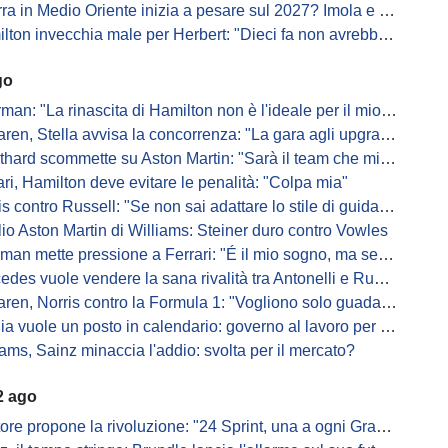
 in Medio Oriente inizia a pesare sul 2027? Imola e Barcellona osservano
n invecchia male per Herbert: "Dieci fa non avrebbe preso queste penalità"
go
: "La rinascita di Hamilton non è l'ideale per il mio futuro in Ferrari"
, Stella avvisa la concorrenza: "La gara agli upgrade è appena iniziata"
ard scommette su Aston Martin: "Sarà il team che migliorerà di più"
ari, Hamilton deve evitare le penalità: "Colpa mia"
s contro Russell: "Se non sai adattare lo stile di guida, perdi"
io Aston Martin di Williams: Steiner duro contro Vowles
mette pressione a Ferrari: "É il mio sogno, ma se il sedile non sarà libero..."
es vuole vendere la sana rivalità tra Antonelli e Russell: parla Lord
ren, Norris contro la Formula 1: "Vogliono solo guadagnare"
ia vuole un posto in calendario: governo al lavoro per il 2028
iams, Sainz minaccia l'addio: svolta per il mercato?
2 ago
ore propone la rivoluzione: "24 Sprint, una a ogni Gran Premio"