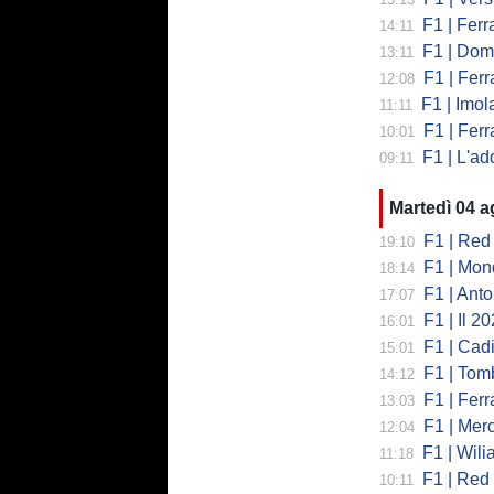
F1 | Ferrari,
14:11
F1 | Domenic
13:11
F1 | Ferra
12:08
F1 | Imola co
11:11
F1 | Ferrari
10:01
F1 | L'addio 
09:11
Martedì 04 
F1 | Red 
19:10
F1 | Mondi
18:14
F1 | Antonell
17:07
F1 | Il 2026 h
16:01
F1 | Cadill
15:01
F1 | Tombazi
14:12
F1 | Ferrar
13:03
F1 | Mercede
12:04
F1 | Wiliams
11:18
F1 | Red Bul
10:11