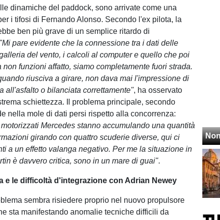
lle dinamiche del paddock, sono arrivate come una
er i tifosi di Fernando Alonso. Secondo l'ex pilota, la
ebbe ben più grave di un semplice ritardo di
"Mi pare evidente che la connessione tra i dati delle
galleria del vento, i calcoli al computer e quello che poi
a non funzioni affatto, siamo completamente fuori strada.
uando riusciva a girare, non dava mai l'impressione di
a all'asfalto o bilanciata correttamente"
, ha osservato
trema schiettezza. Il problema principale, secondo
ede nella mole di dati persi rispetto alla concorrenza:
m motorizzati Mercedes stanno accumulando una quantità
Non
rmazioni girando con quattro scuderie diverse, qui ci
ti a un effetto valanga negativo. Per me la situazione in
tin è davvero critica, sono in un mare di guai"
.
a e le difficoltà d'integrazione con Adrian Newey
roblema sembra risiedere proprio nel nuovo propulsore
e sta manifestando anomalie tecniche difficili da