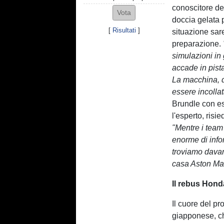
conoscitore de
doccia gelata p
[
Risultati
]
situazione sar
preparazione.
simulazioni in 
accade in pist
La macchina, q
essere incollat
Brundle con es
l'esperto, risi
"Mentre i tea
enorme di info
troviamo davan
casa Aston Mar
Il rebus Hond
Il cuore del p
giapponese, ch