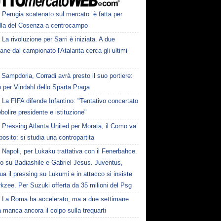
Perugia scatenato sul mercato: è fatta per
lla del Cosenza a centrocampo
La rivoluzione per Sarri è iniziata. A due
ane dal campionato l'Atalanta cerca gli ultimi
Sampdoria, Corradi avrà presto il suo portiere:
 per Vindahl dello Sparta Praga
La FIFA difende Infantino: "Tentativo concertato
ebolire presidente e istituzione"
Pressing Atlanta United per Morata, il Como va
osito: si studia una contropartita
Napoli, per Lukaku trattativa con il Fenerbahce.
to su Badiashile e Gabriel Jesus. Juventus,
ua il pressing su Lukumi e in attacco si insiste
rkzee. Per Suzuki offerta da 35 milioni del Psg
La Roma ha accelerato, ma a due settimane
a manca ancora il colpo sulla trequarti