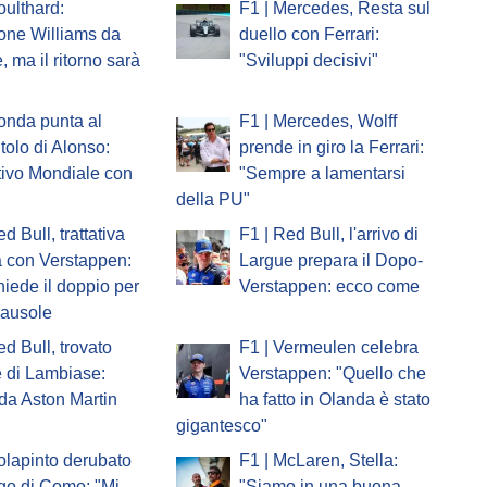
oulthard:
F1 | Mercedes, Resta sul
one Williams da
duello con Ferrari:
, ma il ritorno sarà
"Sviluppi decisivi"
onda punta al
F1 | Mercedes, Wolff
itolo di Alonso:
prende in giro la Ferrari:
tivo Mondiale con
"Sempre a lamentarsi
della PU"
d Bull, trattativa
F1 | Red Bull, l'arrivo di
a con Verstappen:
Largue prepara il Dopo-
iede il doppio per
Verstappen: ecco come
lausole
ed Bull, trovato
F1 | Vermeulen celebra
e di Lambiase:
Verstappen: "Quello che
 da Aston Martin
ha fatto in Olanda è stato
gigantesco"
olapinto derubato
F1 | McLaren, Stella:
go di Como: "Mi
"Siamo in una buona