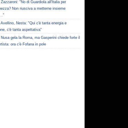
Zazzaroni: "No di Guardiola all'Italia per
hezza? Non riusciva a metterne insieme
..."
Avellino, Nesta: "Qui c'è tanta energia e
ne, c'è tanta aspettativa"
Nusa gela la Roma, ma Gasperini chiede forte il
rtista: ora c'è Fofana in pole