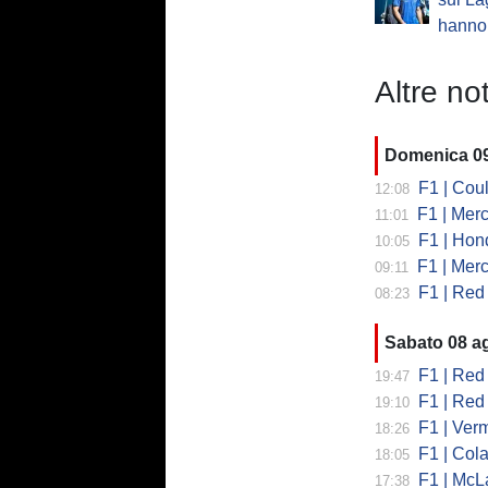
hanno 
Altre not
Domenica 0
F1 | Coult
12:08
F1 | Merc
11:01
F1 | Honda
10:05
F1 | Merced
09:11
F1 | Red Bull
08:23
Sabato 08 a
F1 | Red B
19:47
F1 | Red 
19:10
F1 | Vermeul
18:26
F1 | Cola
18:05
F1 | McLare
17:38