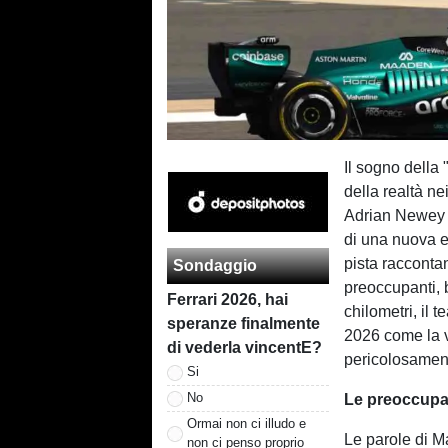
Il sogno della
della realtà ne
Adrian Newey e
di una nuova e
pista racconta
Sondaggio
preoccupanti, 
Ferrari 2026, hai
chilometri, il 
speranze finalmente
2026 come la v
di vederla vincentE?
pericolosamente
Si
No
Le preoccupan
Ormai non ci illudo e
Le parole di Ma
non ci penso proprio