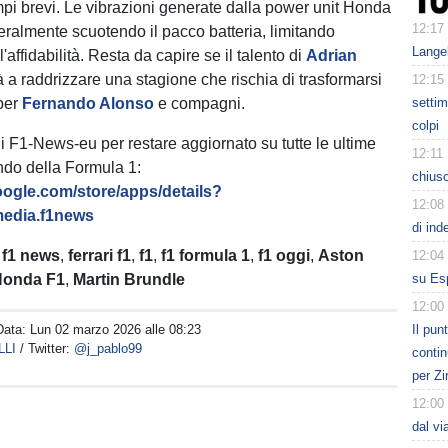
empi brevi. Le vibrazioni generate dalla power unit Honda
12:17
teralmente scuotendo il pacco batteria, limitando
Lange
'affidabilità. Resta da capire se il talento di
Adrian
 a raddrizzare una stagione che rischia di trasformarsi
12:15
 per
Fernando Alonso
e compagni.
settim
colpi
di F1-News-eu per restare aggiornato su tutte le ultime
12:11
ndo della Formula 1:
chiuso
google.com/store/apps/details?
12:08
edia.f1news
di ind
:
f1 news
,
ferrari f1
,
f1
,
f1 formula 1
,
f1 oggi
,
Aston
12:04
Honda F1
,
Martin Brundle
su Esp
12:00
Data:
Lun 02 marzo 2026 alle 08:23
Il pun
LLI
/ Twitter:
@j_pablo99
contin
per Zi
12:00
dal vi