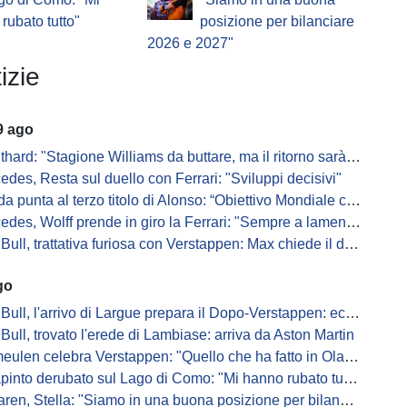
rubato tutto"
posizione per bilanciare
2026 e 2027"
izie
9 ago
hard: "Stagione Williams da buttare, ma il ritorno sarà dolce"
edes, Resta sul duello con Ferrari: "Sviluppi decisivi"
 punta al terzo titolo di Alonso: “Obiettivo Mondiale con lui”
es, Wolff prende in giro la Ferrari: "Sempre a lamentarsi della PU"
, trattativa furiosa con Verstappen: Max chiede il doppio per rimuovere le clausole
go
ull, l'arrivo di Largue prepara il Dopo-Verstappen: ecco come
Bull, trovato l'erede di Lambiase: arriva da Aston Martin
en celebra Verstappen: "Quello che ha fatto in Olanda è stato gigantesco"
pinto derubato sul Lago di Como: "Mi hanno rubato tutto"
n, Stella: "Siamo in una buona posizione per bilanciare 2026 e 2027"