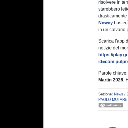
risolvere in t
starebbero let
drasticamente l
Newey
basterà
in un calvario
Scarica l'app 
notizie del mo
https://play.
id=com.pulpm
Parole chiave
Martin 2026
,
Sezione:
News
/ 
PAOLO MUTARE
vedi letture