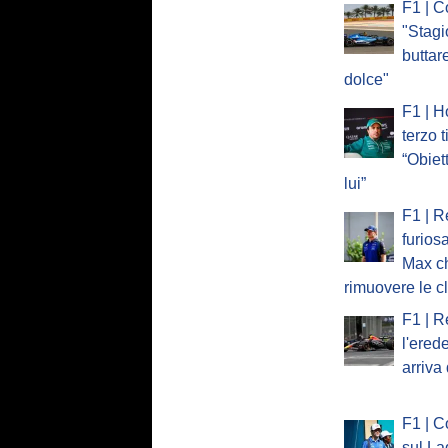
F1 | C
"Stagi
buttare
dolce"
F1 | H
terzo t
“Obiet
lui”
F1 | Re
furios
Max ch
rimuovere le c
F1 | R
l'ered
arriva
F1 | C
sul La