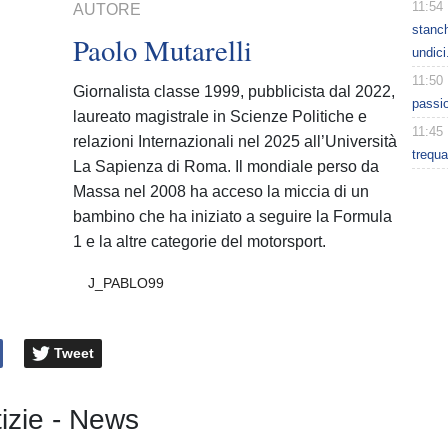
11:54
AUTORE
stanc
Paolo Mutarelli
undici
11:50
Giornalista classe 1999, pubblicista dal 2022,
passio
laureato magistrale in Scienze Politiche e
11:45
relazioni Internazionali nel 2025 all’Università
trequa
La Sapienza di Roma. Il mondiale perso da
Massa nel 2008 ha acceso la miccia di un
bambino che ha iniziato a seguire la Formula
1 e la altre categorie del motorsport.
J_PABLO99
Tweet
tizie - News