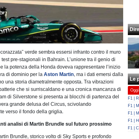
Dir
 "corazzata" verde sembra essersi infranto contro il muro
i test pre-stagionali in Bahrain. L’unione tra il genio di
 la potenza della Honda doveva rappresentare l’inizio
ra di dominio per la
Aston Martin
, ma i dati emersi dalla
Le p
no una storia diametralmente opposta. Tra vibrazioni
batterie che si surriscaldano e una cronica mancanza di
Oggi
team di Silverstone si presenta ai blocchi di partenza del
era grande delusa del Circus, scivolando
 verso il fondo della griglia.
ti analisi di Martin Brundle sul futuro prossimo
rtin Brundle, storico volto di Sky Sports e profondo