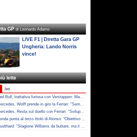
etta GP
di Leonardo Adamo
LIVE F1 | Diretta Gara GP
Ungheria: Lando Norris
vince!
iù lette
Ieri
F1 | Red Bull, trattativa furiosa con Verstappen: Max chiede il doppio per rimuovere le clausole
F1 | Mercedes, Wolff prende in giro la Ferrari: "Sempre a lamentarsi della PU"
F1 | Mercedes, Resta sul duello con Ferrari: "Sviluppi decisivi"
F1 | Honda punta al terzo titolo di Alonso: “Obiettivo Mondiale con lui”
F1 | Coulthard: "Stagione Williams da buttare, ma il ritorno sarà dolce"