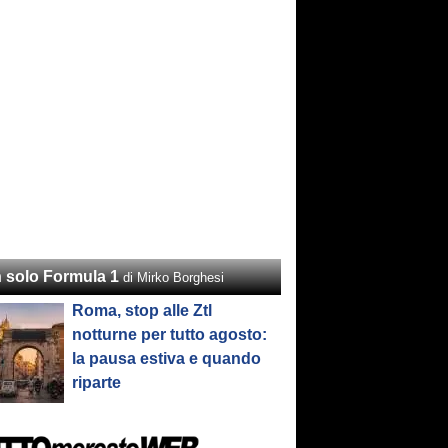
 solo Formula 1
di Mirko Borghesi
Roma, stop alle Ztl
notturne per tutto agosto:
la pausa estiva e quando
riparte