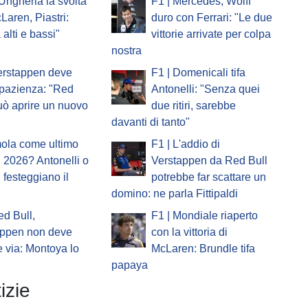
'Ungheria la svolta
F1 | Mercedes, Wolff
Laren, Piastri:
duro con Ferrari: "Le due
 alti e bassi"
vittorie arrivate per colpa
nostra
erstappen deve
F1 | Domenicali tifa
pazienza: "Red
Antonelli: "Senza quei
uò aprire un nuovo
due ritiri, sarebbe
davanti di tanto"
mola come ultimo
F1 | L'addio di
 2026? Antonelli o
Verstappen da Red Bull
i festeggiano il
potrebbe far scattare un
domino: ne parla Fittipaldi
ed Bull,
F1 | Mondiale riaperto
appen non deve
con la vittoria di
 via: Montoya lo
McLaren: Brundle tifa
papaya
izie