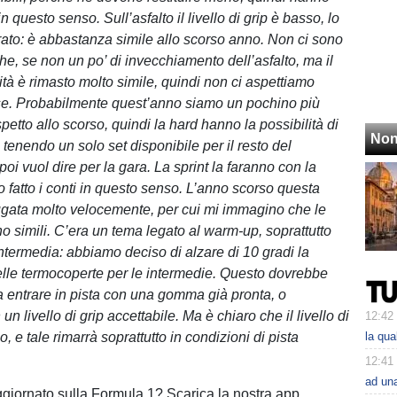
 in questo senso. Sull’asfalto il livello di grip è basso, lo
to: è abbastanza simile allo scorso anno. Non ci sono
he, se non un po’ di invecchiamento dell’asfalto, ma il
sità è rimasto molto simile, quindi non ci aspettiamo
se. Probabilmente quest’anno siamo un pochino più
spetto allo scorso, quindi la hard hanno la possibilità di
Non
tenendo un solo set disponibile per il resto del
i vuol dire per la gara. La sprint la faranno con la
 fatto i conti in questo senso. L’anno scorso questa
iugata molto velocemente, per cui mi immagino che le
o simili. C’era un tema legato al warm-up, soprattutto
termedia: abbiamo deciso di alzare di 10 gradi la
lle termocoperte per le intermedie. Questo dovrebbe
i a entrare in pista con una gomma già pronta, o
 livello di grip accettabile. Ma è chiaro che il livello di
12:42
o, e tale rimarrà soprattutto in condizioni di pista
la qu
12:41
ad un
ggiornato sulla Formula 1? Scarica la nostra app