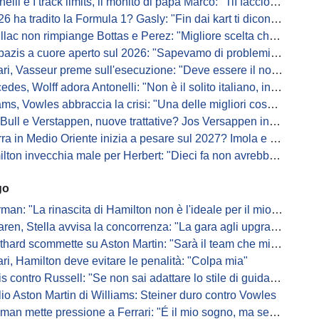
i e I track limits, il monito di papà Marco: "TiI faccio fare la fine della gallina"
a tradito la Formula 1? Gasly: "Fin dai kart ti dicono di non alzare il piede dal gas"
ac non rimpiange Bottas e Perez: "Migliore scelta che potessimo fare"
s a cuore aperto sul 2026: "Sapevamo di problemi, ma serviva un accordo"
i, Vasseur preme sull'esecuzione: "Deve essere il nostro punto di forza"
s, Wolff adora Antonelli: "Non è il solito italiano, in bolla quando guida"
, Vowles abbraccia la crisi: "Una delle migliori cose che potevano capitare"
l e Verstappen, nuove trattative? Jos Versappen insorge contro i giornalisti
 in Medio Oriente inizia a pesare sul 2027? Imola e Barcellona osservano
n invecchia male per Herbert: "Dieci fa non avrebbe preso queste penalità"
go
: "La rinascita di Hamilton non è l'ideale per il mio futuro in Ferrari"
, Stella avvisa la concorrenza: "La gara agli upgrade è appena iniziata"
ard scommette su Aston Martin: "Sarà il team che migliorerà di più"
ari, Hamilton deve evitare le penalità: "Colpa mia"
s contro Russell: "Se non sai adattare lo stile di guida, perdi"
io Aston Martin di Williams: Steiner duro contro Vowles
mette pressione a Ferrari: "É il mio sogno, ma se il sedile non sarà libero..."