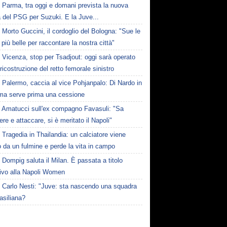
Parma, tra oggi e domani prevista la nuova
a del PSG per Suzuki. E la Juve...
Morto Guccini, il cordoglio del Bologna: "Sue le
 più belle per raccontare la nostra città"
Vicenza, stop per Tsadjout: oggi sarà operato
 ricostruzione del retto femorale sinistro
Palermo, caccia al vice Pohjanpalo: Di Nardo in
 ma serve prima una cessione
Amatucci sull'ex compagno Favasuli: "Sa
ere e attaccare, si è meritato il Napoli"
Tragedia in Thailandia: un calciatore viene
o da un fulmine e perde la vita in campo
Dompig saluta il Milan. È passata a titolo
tivo alla Napoli Women
Carlo Nesti: "Juve: sta nascendo una squadra
rasiliana?