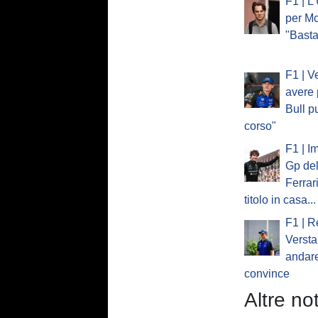
F1 | L
per Mc
"Basta
F1 | V
avere 
Bull p
corso"
F1 | I
Gp del
Ferrar
titolo in casa...
F1 | R
Verst
andare
convince
Altre not