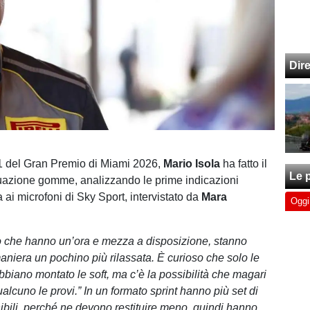
Dir
1 del Gran Premio di Miami 2026,
Mario Isola
ha fatto il
Le p
tuazione gomme, analizzando le prime indicazioni
 ai microfoni di Sky Sport, intervistato da
Mara
Oggi
 che hanno un’ora e mezza a disposizione, stanno
aniera un pochino più rilassata. È curioso che solo le
bbiano montato le soft, ma c’è la possibilità che magari
ualcuno le provi.” In un formato sprint hanno più set di
ili, perché ne devono restituire meno, quindi hanno