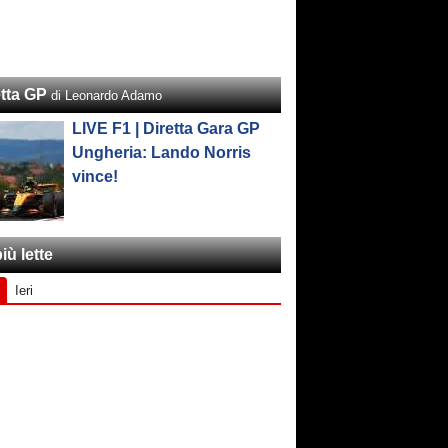
etta GP
di Leonardo Adamo
LIVE F1 | Diretta Gara GP
Ungheria: Lando Norris
vince!
iù lette
Ieri