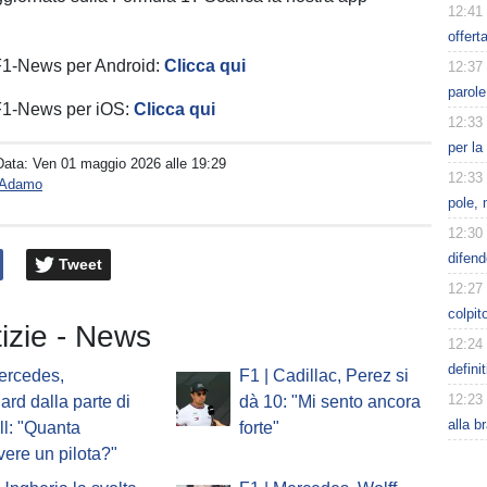
12:41
offert
 F1-News per Android:
Clicca qui
12:37
parole
 F1-News per iOS:
Clicca qui
12:33
per la
Data:
Ven 01 maggio 2026 alle 19:29
12:33
o Adamo
pole,
12:30
difend
Tweet
12:27
colpit
tizie - News
12:24
defini
ercedes,
F1 | Cadillac, Perez si
12:23
ard dalla parte di
dà 10: "Mi sento ancora
alla b
l: "Quanta
forte"
vere un pilota?"