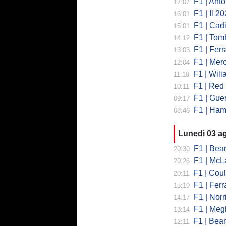
F1 | Antonell
17:07
F1 | Il 2026 h
16:01
F1 | Cadill
15:01
F1 | Tombazi
14:12
F1 | Ferrar
13:03
F1 | Mercede
12:04
F1 | Wiliams
11:18
F1 | Red Bul
10:11
F1 | Guerra
09:17
F1 | Hamilto
08:46
Lunedì 03 a
F1 | Bearman
20:30
F1 | McLaren
20:26
F1 | Coulth
20:11
F1 | Ferr
15:19
F1 | Norri
14:17
F1 | Megl
13:14
F1 | Bearman 
12:11