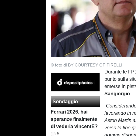
© foto di BY COURTESY OF PIRELLI
Durante le FP
punto sulla si
emerse in pista
Sangiorgio
.
Sondaggio
“Considerando
Ferrari 2026, hai
lavorando in m
speranze finalmente
Aston Martin a
di vederla vincentE?
verso la fine q
Si
gomme disponib