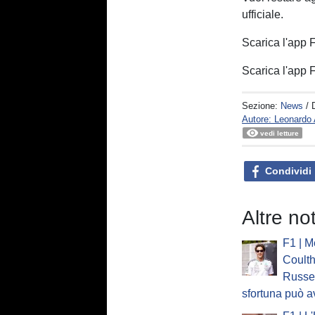
ufficiale.
Scarica l'app
Scarica l'app
Sezione:
News
/ 
Autore: Leonard
vedi letture
Condividi
Altre no
F1 | M
Coulth
Russel
sfortuna può a