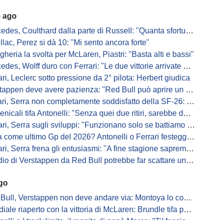
5 ago
s, Coulthard dalla parte di Russell: "Quanta sfortuna può avere un pilota?"
llac, Perez si dà 10: "Mi sento ancora forte"
gheria la svolta per McLaren, Piastri: "Basta alti e bassi"
es, Wolff duro con Ferrari: "Le due vittorie arrivate per colpa nostra
ari, Leclerc sotto pressione da 2° pilota: Herbert giudica
appen deve avere pazienza: "Red Bull può aprire un nuovo corso"
 Serra non completamente soddisfatto della SF-26: "Non è solo la mia macchina"
ali tifa Antonelli: "Senza quei due ritiri, sarebbe davanti di tanto"
ri, Serra sugli sviluppi: "Funzionano solo se battiamo gli altri"
me ultimo Gp del 2026? Antonelli o Ferrari festeggiano il titolo in casa...
, Serra frena gli entusiasmi: "A fine stagione sapremo se SF-26 è forte"
di Verstappen da Red Bull potrebbe far scattare un domino: ne parla Fittipaldi
ago
Bull, Verstappen non deve andare via: Montoya lo convince
ale riaperto con la vittoria di McLaren: Brundle tifa papaya