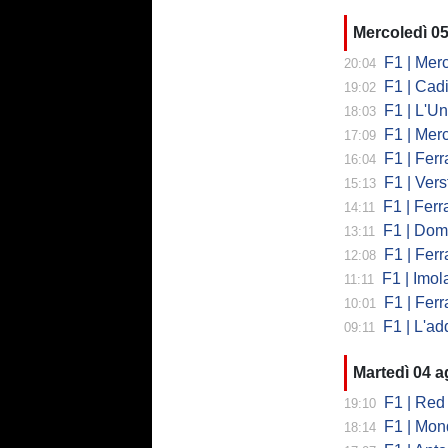
Mercoledì 0
F1 | Mercede
20:04
F1 | Cadi
19:02
F1 | L'Un
18:03
F1 | Merced
17:09
F1 | Ferr
16:04
F1 | Verst
15:13
F1 | Ferrari,
14:11
F1 | Domenic
13:11
F1 | Ferra
12:08
F1 | Imola co
11:11
F1 | Ferrari
10:01
F1 | L'addio 
09:11
Martedì 04 
F1 | Red 
19:10
F1 | Mondi
18:14