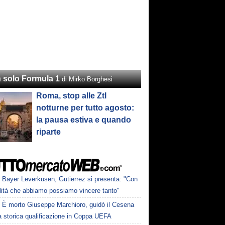
 solo Formula 1
di Mirko Borghesi
Roma, stop alle Ztl
notturne per tutto agosto:
la pausa estiva e quando
riparte
Bayer Leverkusen, Gutierrez si presenta: "Con
alità che abbiamo possiamo vincere tanto"
È morto Giuseppe Marchioro, guidò il Cesena
a storica qualificazione in Coppa UEFA