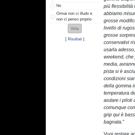
No
più flessibilità
abbiamo misura
Ormai non ci illudo e
non ci penso proprio
grosse modific
livello di rugo
grosse sorpre
[
Risultati
]
conservativi ri
usarla adesso, 
weekend, che po
media, avranno
pista si è asc
condizioni sian
della gomma in
temperatura de
aiutare i pilot
comunque con un
grip qui è bass
bagnata.”
Vuoi restare a