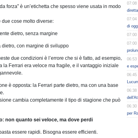
07:08
a forza” è un’etichetta che spesso viene usata in modo
dirett
07:04
e due cose molto diverse:
di ogg
ente dietro, senza margine
07:00
07:00
dietro, con margine di sviluppo
prolun
ste due condizioni è l’errore che si è fatto, ad esempio,
06:53
a la Ferrari era veloce ma fragile, e il vantaggio iniziale
e esp
ngannevole.
06:45
Lucum
ione è opposta: la Ferrari parte dietro, ma con una base
06:38
le.
dell'A
sione cambia completamente il tipo di stagione che può
06:30
per Ra
co: non quanto sei veloce, ma dove perdi
asta essere rapidi. Bisogna essere efficienti.