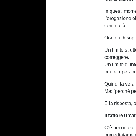
In questi mome
l’erogazione el
continuità.
Ora, qui bisog
Un limite strut
correggere.
Un limite di in
più recuperabi
Quindi la vera
Ma: “perché p
E la risposta,
Il fattore uma
C’è poi un ele
immediatamente