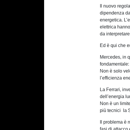
Il nuovo regol
dipendenza dal
energetica. L’
elettrica hann
da interpretare
Ed è qui che e
Mercedes, in q
fondamentale: 
Non è solo vel
l’efficienza e
La Ferrari, inv
dell’energia lun
Non è un limite
più tecnici la 
Il problema è n
fasi di attacco 