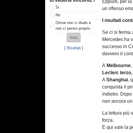
di vederla vincentE?
Eppure, per la
Si
un riflesso em
No
I risultati co
Ormai non ci illudo e
non ci penso proprio
Se ci si ferma 
Mercedes ha vi
successo in Ci
[
Risultati
]
davvero il cont
A
Melbourne
,
Leclerc terzo
A
Shanghai
, 
conquista il pr
indietro. Dopo 
non ancora un 
La lettura più
forza.
E qui vale la p