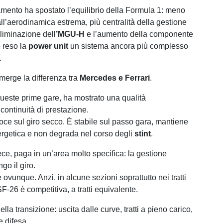
amento ha spostato l’equilibrio della Formula 1: meno
l’aerodinamica estrema, più centralità della gestione
eliminazione dell
’MGU-H
e l’aumento della componente
o reso la
power unit
un sistema ancora più complesso
.
merge la differenza tra
Mercedes e Ferrari
.
ueste prime gare, ha mostrato una qualità
continuità di prestazione.
oce sul giro secco. È stabile sul passo gara, mantiene
nergetica e non degrada nel corso degli
stint
.
ece, paga in un’area molto specifica: la gestione
go il giro.
 ovunque. Anzi, in alcune sezioni soprattutto nei tratti
SF-26 è competitiva, a tratti equivalente.
ella transizione: uscita dalle curve, tratti a pieno carico,
e difesa.