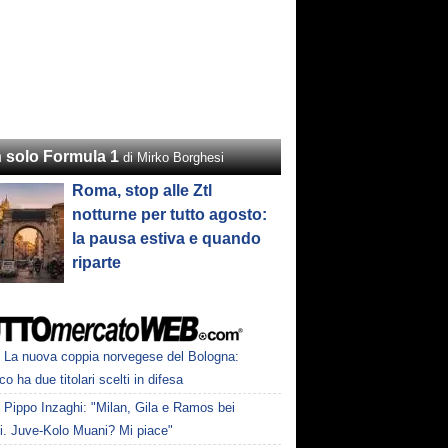
 solo Formula 1
di Mirko Borghesi
Roma, stop alle Ztl
notturne per tutto agosto:
la pausa estiva e quando
riparte
La nuova coppia norvegese del Bologna:
o ha due titolari scelti in difesa
Pippo Inzaghi: "Milan, Gila e Ramos bei
zi. Juve-Kolo Muani? Mi piace"