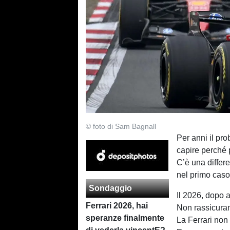
© foto di Sam Bagnall
Per anni il pro
capire perché 
C’è una differe
nel primo caso
Sondaggio
Il 2026, dopo 
Ferrari 2026, hai
Non rassicuran
speranze finalmente
La Ferrari non