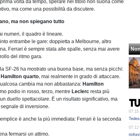
 prima volta da tempo, sperare nel titolo non suona come
otivo, ma come una possibilità da discutere.
ntano, ma non spiegano tutto
ai numeri, il quadro è lineare.
nto entrambe le gare: doppietta a Melbourne, altro
na. Ferrari è sempre stata alle spalle, senza mai avere
Non
rollo del ritmo gara.
 la SF-26 ha mostrato una buona base, ma senza picchi:
, Hamilton quarto
, mai realmente in grado di attaccare.
qualcosa cambia ma non abbastanza:
Hamilton
imo podio in rosso, terzo, mentre
Leclerc
resta più
un duello spettacolare. È un risultato significativo, ma
segnale di inversione.
07:15
 semplice è anche la più immediata: Ferrari è la seconda
Tedesc
07:12
ena fermarsi un attimo.
rinfor