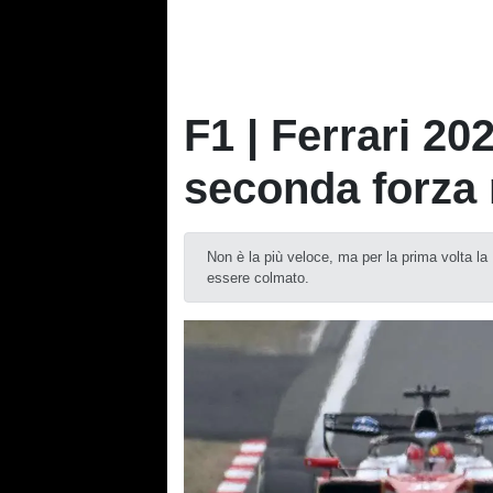
F1 | Ferrari 20
seconda forza
Non è la più veloce, ma per la prima volta la
essere colmato.