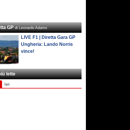
etta GP
di Leonardo Adamo
LIVE F1 | Diretta Gara GP
Ungheria: Lando Norris
vince!
iù lette
Ieri