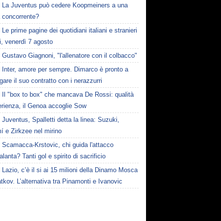
La Juventus può cedere Koopmeiners a una
a concorrente?
Le prime pagine dei quotidiani italiani e stranieri
i, venerdì 7 agosto
Gustavo Giagnoni, "l'allenatore con il colbacco"
Inter, amore per sempre. Dimarco è pronto a
gare il suo contratto con i nerazzurri
Il "box to box" che mancava De Rossi: qualità
erienza, il Genoa accoglie Sow
Juventus, Spalletti detta la linea: Suzuki,
í e Zirkzee nel mirino
Scamacca-Krstovic, chi guida l'attacco
talanta? Tanti gol e spirito di sacrificio
Lazio, c’è il si ai 15 milioni della Dinamo Mosca
tkov. L’alternativa tra Pinamonti e Ivanovic