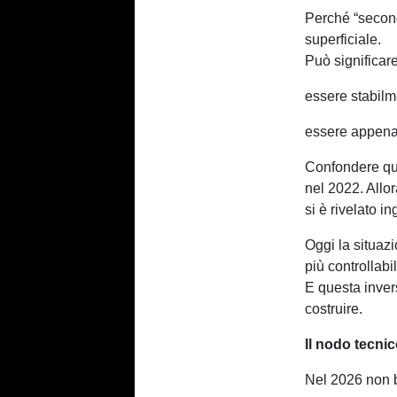
Perché “second
superficiale.
Può significar
essere stabilm
essere appena 
Confondere que
nel 2022. Allor
si è rivelato i
Oggi la situaz
più controllabi
E questa inver
costruire.
Il nodo tecni
Nel 2026 non b