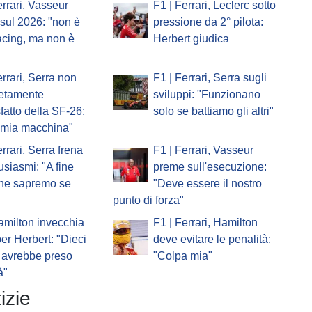
errari, Vasseur
F1 | Ferrari, Leclerc sotto
o sul 2026: "non è
pressione da 2° pilota:
acing, ma non è
Herbert giudica
errari, Serra non
F1 | Ferrari, Serra sugli
etamente
sviluppi: "Funzionano
fatto della SF-26:
solo se battiamo gli altri"
a mia macchina"
errari, Serra frena
F1 | Ferrari, Vasseur
tusiasmi: "A fine
preme sull'esecuzione:
one sapremo se
"Deve essere il nostro
punto di forza"
amilton invecchia
F1 | Ferrari, Hamilton
er Herbert: "Dieci
deve evitare le penalità:
 avrebbe preso
"Colpa mia"
à"
izie