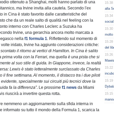
podio ottenuto a Shanghai, molti hanno parlato di una
15:38
ritannico, ma Irvine invita alla cautela. Secondo l'ex
alla S
tato in Cina è stato favorito dalle caratteristiche del
15:34
osto che da un reale salto di qualità nel feeling con la
social
nfronto interno con Charles Leclerc a Suzuka ha
15:30
econdo Irvine, una gerarchia ancora molto marcata a
molto 
negasco nella
f1 formula 1
. Riflettendo sul momento di
15:28
 volte iridato, Irvine ha aggiunto considerazioni critiche:
del li
scontato il ritorno ai vertici di Hamilton. In Cina è salito
15:26
a prima volta con la Ferrari, ma quella è una pista che si
Mawiss
mente al suo stile di guida. In Giappone, invece, la realtà
15:22
versa: Lewis è stato letteralmente surclassato da Charles
incubo
o il fine settimana. Al momento, il distacco tra i due piloti
15:19
evidente, specialmente sui circuiti più tecnici dove la
Dybal
uida fa la differenza”
. Le prossime
f1 news
da Miami
s riuscirà a invertire questa rotta.
15:15
manov
re nemmeno un aggiornamento sulla sfida interna in
re informato su tutto il mondo della Formula 1, scarica la