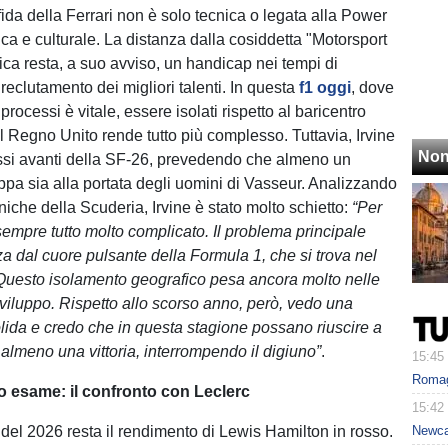
sfida della Ferrari non è solo tecnica o legata alla Power
ica e culturale. La distanza dalla cosiddetta "Motorsport
ica resta, a suo avviso, un handicap nei tempi di
reclutamento dei migliori talenti. In questa
f1 oggi
, dove
 processi è vitale, essere isolati rispetto al baricentro
l Regno Unito rende tutto più complesso. Tuttavia, Irvine
Non
ssi avanti della SF-26, prevedendo che almeno un
ppa sia alla portata degli uomini di Vasseur. Analizzando
roniche della Scuderia, Irvine è stato molto schietto:
“Per
sempre tutto molto complicato. Il problema principale
za dal cuore pulsante della Formula 1, che si trova nel
Questo isolamento geografico pesa ancora molto nelle
viluppo. Rispetto allo scorso anno, però, vedo una
lida e credo che in questa stagione possano riuscire a
 almeno una vittoria, interrompendo il digiuno”
.
15:45
Romagn
o esame: il confronto con Leclerc
15:42
 del 2026 resta il rendimento di Lewis Hamilton in rosso.
Newcas