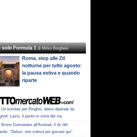
 solo Formula 1
di Mirko Borghesi
Roma, stop alle Ztl
notturne per tutto agosto:
la pausa estiva e quando
riparte
Un bomber per Ringhio, dietro dipende da
oli: Lazio, il punto in vista del via
Bruno Guimaraes all'Arsenal, il ds del
tle: "Delusi, non voleva più giocare qui"