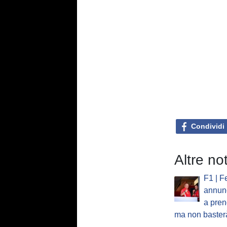
Condividi
Altre not
F1 | F
annun
a pre
ma non baster