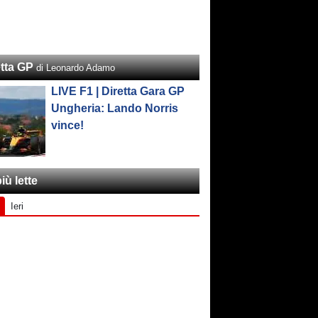
etta GP
di Leonardo Adamo
LIVE F1 | Diretta Gara GP
Ungheria: Lando Norris
vince!
iù lette
Ieri