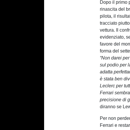
Dopo il primo 
rinascita del b
pilota, il risul
tracciato piutt
vettura. Il co
evidenziato, s
favore del mo
forma del sette
“Non darei per 
sul podio per l
adatta perfetta
è stata ben di
Leclerc per tutt
Ferrari sembra 
precisione di g
diranno se Lewi
Per non perde
Ferrari e resta