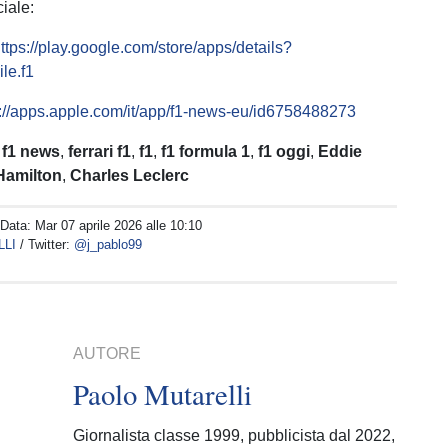
ciale:
ttps://play.google.com/store/apps/details?
le.f1
s://apps.apple.com/it/app/f1-news-eu/id6758488273
:
f1 news
,
ferrari f1
,
f1
,
f1 formula 1
,
f1 oggi
,
Eddie
Hamilton
,
Charles Leclerc
 Data:
Mar 07 aprile 2026 alle 10:10
LLI
/ Twitter:
@j_pablo99
AUTORE
Paolo Mutarelli
Giornalista classe 1999, pubblicista dal 2022,