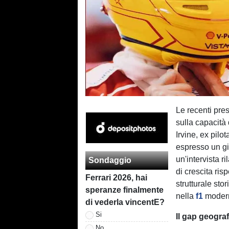
Le recenti pres
sulla capacità 
Irvine, ex pil
espresso un giu
un'intervista r
Sondaggio
di crescita ris
Ferrari 2026, hai
strutturale sto
speranze finalmente
nella
f1
moder
di vederla vincentE?
Si
Il gap geograf
No