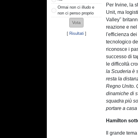
Per Irvine, la 
Ormai non ci illudo e
Unit, ma logist
non ci penso proprio
Valley" britann
reazione e nel 
[
Risultati
]
l'efficienza dei
tecnologico de
riconosce i pa
successo di ta
le difficoltà c
la Scuderia è 
resta la distan
Regno Unito. 
dinamiche di s
squadra più so
portare a casa
Hamilton sott
Il grande tema