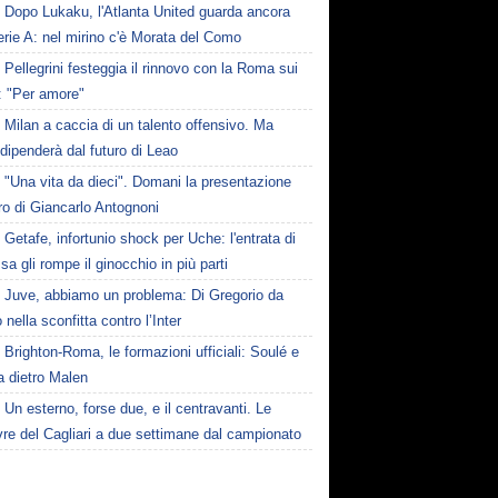
Dopo Lukaku, l'Atlanta United guarda ancora
erie A: nel mirino c'è Morata del Como
Pellegrini festeggia il rinnovo con la Roma sui
: "Per amore"
Milan a caccia di un talento offensivo. Ma
dipenderà dal futuro di Leao
"Una vita da dieci". Domani la presentazione
bro di Giancarlo Antognoni
Getafe, infortunio shock per Uche: l'entrata di
a gli rompe il ginocchio in più parti
Juve, abbiamo un problema: Di Gregorio da
 nella sconfitta contro l’Inter
Brighton-Roma, le formazioni ufficiali: Soulé e
a dietro Malen
Un esterno, forse due, e il centravanti. Le
re del Cagliari a due settimane dal campionato