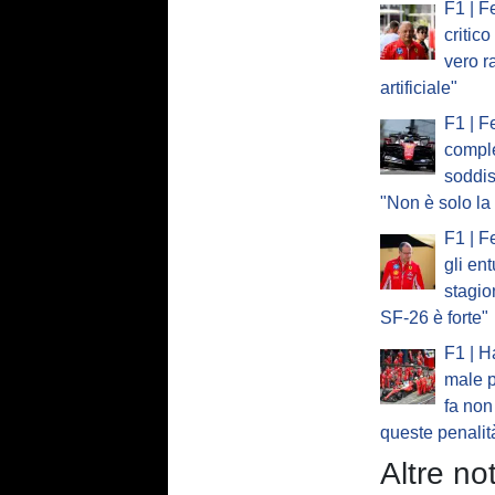
F1 | F
critic
vero r
artificiale"
F1 | F
compl
soddis
"Non è solo l
F1 | F
gli en
stagi
SF-26 è forte"
F1 | H
male p
fa non
queste penalit
Altre not