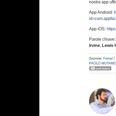
nostra app uffi
App Android:
h
id=com.appfaci
App iOS:
http
Parole chiave
Irvine
,
Lewis 
Sezione:
Ferrari
/
PAOLO MUTARE
vedi letture