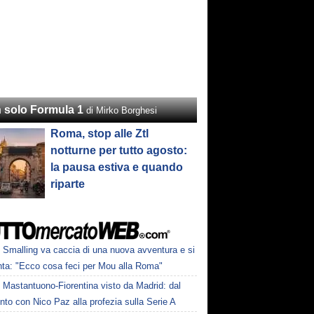
 solo Formula 1
di Mirko Borghesi
Roma, stop alle Ztl
notturne per tutto agosto:
la pausa estiva e quando
riparte
Smalling va caccia di una nuova avventura e si
nta: "Ecco cosa feci per Mou alla Roma"
Mastantuono-Fiorentina visto da Madrid: dal
nto con Nico Paz alla profezia sulla Serie A