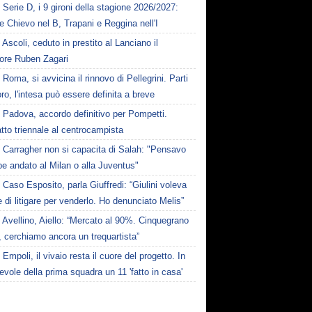
Serie D, i 9 gironi della stagione 2026/2027:
e Chievo nel B, Trapani e Reggina nell'I
Ascoli, ceduto in prestito al Lanciano il
sore Ruben Zagari
Roma, si avvicina il rinnovo di Pellegrini. Parti
oro, l'intesa può essere definita a breve
Padova, accordo definitivo per Pompetti.
tto triennale al centrocampista
Carragher non si capacita di Salah: "Pensavo
e andato al Milan o alla Juventus"
Caso Esposito, parla Giuffredi: “Giulini voleva
e di litigare per venderlo. Ho denunciato Melis”
Avellino, Aiello: “Mercato al 90%. Cinquegrano
, cerchiamo ancora un trequartista”
Empoli, il vivaio resta il cuore del progetto. In
vole della prima squadra un 11 'fatto in casa'