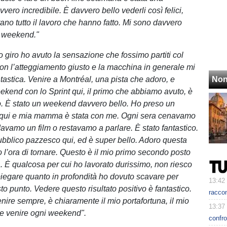
ero incredibile. È davvero bello vederli così felici,
ano tutto il lavoro che hanno fatto. Mi sono davvero
il weekend."
o giro ho avuto la sensazione che fossimo partiti col
con l’atteggiamento giusto e la macchina in generale mi
tastica. Venire a Montréal, una pista che adoro, e
Non
kend con lo Sprint qui, il primo che abbiamo avuto, è
co. È stato un weekend davvero bello. Ho preso un
qui e mia mamma è stata con me. Ogni sera cenavamo
avamo un film o restavamo a parlare. È stato fantastico.
blico pazzesco qui, ed è super bello. Adoro questa
o l’ora di tornare. Questo è il mio primo secondo posto
. È qualcosa per cui ho lavorato durissimo, non riesco
egare quanto in profondità ho dovuto scavare per
13:42
to punto. Vedere questo risultato positivo è fantastico.
racco
nire sempre, è chiaramente il mio portafortuna, il mio
13:37
e venire ogni weekend".
confro