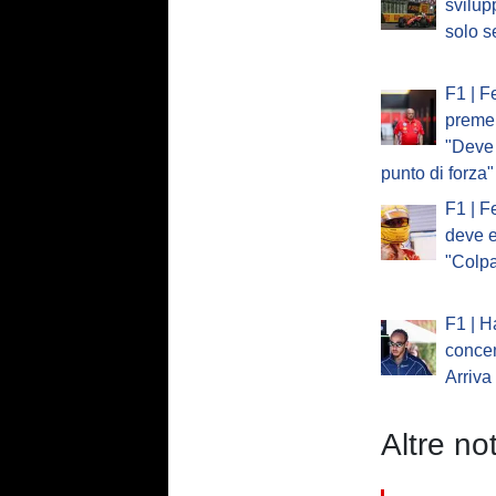
svilup
solo se
F1 | F
preme 
"Deve 
punto di forza"
F1 | F
deve e
"Colp
F1 | H
concen
Arriva
Altre not