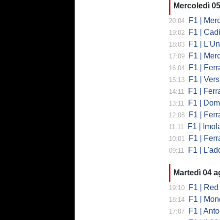
Mercoledì 0
F1 | Mercede
20:04
F1 | Cadi
19:02
F1 | L'Un
18:03
F1 | Merced
17:09
F1 | Ferr
16:04
F1 | Verst
15:13
F1 | Ferrari,
14:11
F1 | Domenic
13:11
F1 | Ferra
12:08
F1 | Imola co
11:11
F1 | Ferrari
10:01
F1 | L'addio 
09:11
Martedì 04 
F1 | Red 
19:10
F1 | Mondi
18:14
F1 | Antonell
17:07