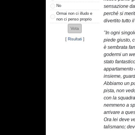
No
sensazione davv
perché si merit
Ormai non ci illudo e
non ci penso proprio
divertito tutto 
"In ogni singol
[
Risultati
]
piede giusto, 
è sembrata fan
godermi un wee
stato fantasti
appartamento 
insieme, guard
Abbiamo un pub
pista, non ved
con la squadra
nemmeno a spi
arrivare a ques
Ora lei deve ve
talismano; dev