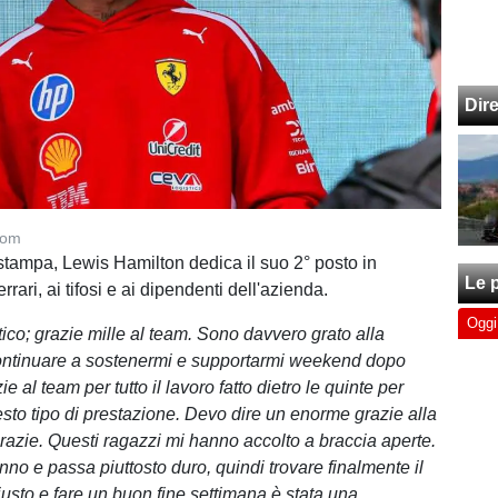
Dir
com
stampa, Lewis Hamilton dedica il suo 2° posto in
Le p
rari, ai tifosi e ai dipendenti dell'azienda.
Oggi
tico; grazie mille al team. Sono davvero grato alla
ontinuare a sostenermi e supportarmi weekend dopo
 al team per tutto il lavoro fatto dietro le quinte per
sto tipo di prestazione. Devo dire un enorme grazie alla
razie. Questi ragazzi mi hanno accolto a braccia aperte.
no e passa piuttosto duro, quindi trovare finalmente il
iusto e fare un buon fine settimana è stata una