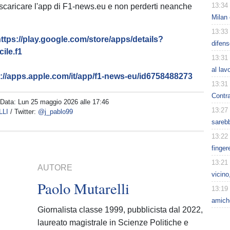
13:34
 scaricare l'app di F1-news.eu e non perderti neanche
Milan 
13:33
ttps://play.google.com/store/apps/details?
difen
ile.f1
13:31
al lav
s://apps.apple.com/it/app/f1-news-eu/id6758488273
13:31
Contra
 Data:
Lun 25 maggio 2026 alle 17:46
13:27
LLI
/ Twitter:
@j_pablo99
sarebb
13:22
finger
13:21
AUTORE
vicino
Paolo Mutarelli
13:19
amiche
Giornalista classe 1999, pubblicista dal 2022,
laureato magistrale in Scienze Politiche e