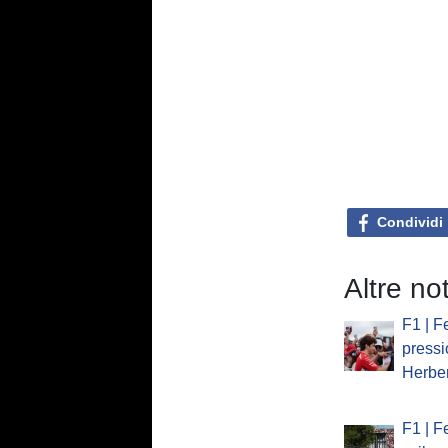
Condividi
Altre not
F1 | Fe
pressi
Herber
F1 | Fe