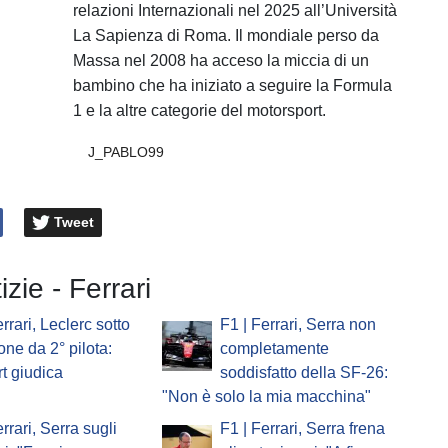
relazioni Internazionali nel 2025 all’Università
La Sapienza di Roma. Il mondiale perso da
Massa nel 2008 ha acceso la miccia di un
bambino che ha iniziato a seguire la Formula
1 e la altre categorie del motorsport.
J_PABLO99
Tweet
izie - Ferrari
rrari, Leclerc sotto
F1 | Ferrari, Serra non
one da 2° pilota:
completamente
t giudica
soddisfatto della SF-26:
"Non è solo la mia macchina"
rrari, Serra sugli
F1 | Ferrari, Serra frena