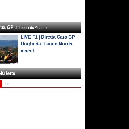
etta GP
di Leonardo Adamo
LIVE F1 | Diretta Gara GP
Ungheria: Lando Norris
vince!
iù lette
Ieri