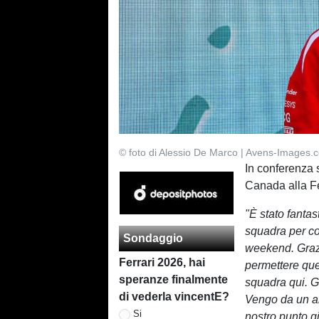
© foto di Alessio De Marco | Avens-Images.
In conferenza 
Canada alla Fer
"È stato fantas
squadra per c
Sondaggio
weekend. Grazie
Ferrari 2026, hai
permettere que
speranze finalmente
squadra qui. G
di vederla vincentE?
Vengo da un an
Si
nostro punto g