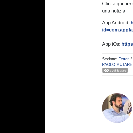
Clicca qui per
una notizia
App Android:
h
id=com.appfac
App iOs:
http
Sezione:
Ferrari
/
PAOLO MUTARE
vedi letture