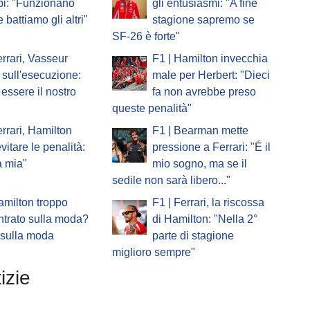
pi: "Funzionano
gli entusiasmi: "A fine
 battiamo gli altri"
stagione sapremo se
SF-26 è forte"
errari, Vasseur
F1 | Hamilton invecchia
sull'esecuzione:
male per Herbert: "Dieci
essere il nostro
fa non avrebbe preso
queste penalità"
errari, Hamilton
F1 | Bearman mette
vitare le penalità:
pressione a Ferrari: "É il
a mia"
mio sogno, ma se il
sedile non sarà libero..."
amilton troppo
F1 | Ferrari, la riscossa
trato sulla moda?
di Hamilton: "Nella 2°
 sulla moda
parte di stagione
miglioro sempre"
izie