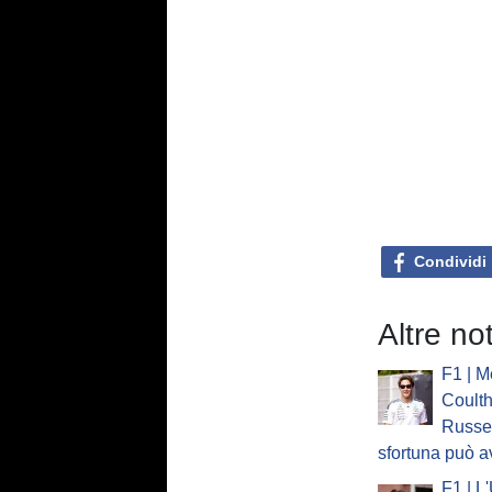
Condividi
Altre no
F1 | M
Coulth
Russel
sfortuna può a
F1 | L