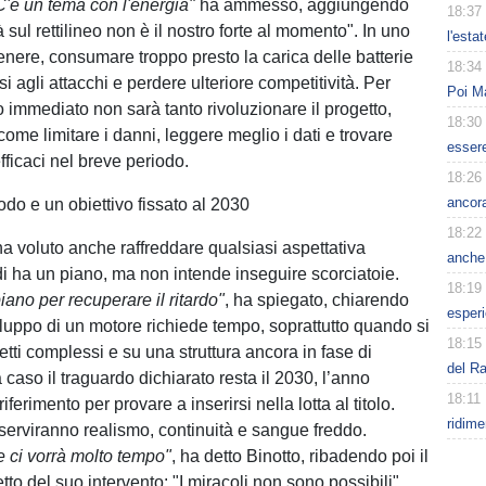
'è un tema con l'energia"
ha ammesso, aggiungendo
18:37
à sul rettilineo non è il nostro forte al momento". In uno
l'esta
enere, consumare troppo presto la carica delle batterie
18:34
si agli attacchi e perdere ulteriore competitività. Per
Poi Ma
o immediato non sarà tanto rivoluzionare il progetto,
18:30
ome limitare i danni, leggere meglio i dati e trovare
esser
fficaci nel breve periodo.
18:26
ancora
do e un obiettivo fissato al 2030
18:22
ha voluto anche raffreddare qualsiasi aspettativa
anche 
i ha un piano, ma non intende inseguire scorciatoie.
18:19
ano per recuperare il ritardo"
, ha spiegato, chiarendo
esperi
iluppo di un motore richiede tempo, soprattutto quando si
18:15
tti complessi e su una struttura ancora in fase di
del Ra
 caso il traguardo dichiarato resta il 2030, l’anno
18:11
iferimento per provare a inserirsi nella lotta al titolo.
ridim
 serviranno realismo, continuità e sangue freddo.
 ci vorrà molto tempo"
, ha detto Binotto, ribadendo poi il
tto del suo intervento: "I miracoli non sono possibili".