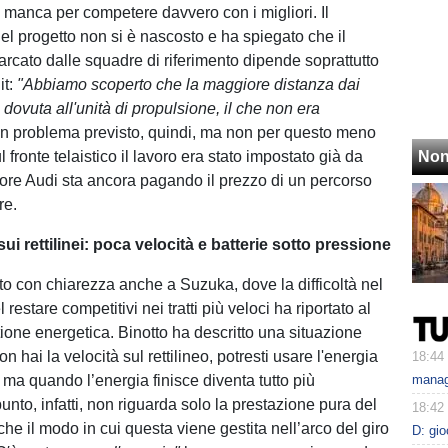
 manca per competere davvero con i migliori. Il
el progetto non si è nascosto e ha spiegato che il
arcato dalle squadre di riferimento dipende soprattutto
it:
"Abbiamo scoperto che la maggiore distanza dai
 dovuta all'unità di propulsione, il che non era
Un problema previsto, quindi, ma non per questo meno
 fronte telaistico il lavoro era stato impostato già da
Non
ore Audi sta ancora pagando il prezzo di un percorso
re.
sui rettilinei: poca velocità e batterie sotto pressione
visto con chiarezza anche a Suzuka, dove la difficoltà nel
 restare competitivi nei tratti più veloci ha riportato al
tione energetica. Binotto ha descritto una situazione
on hai la velocità sul rettilineo, potresti usare l'energia
18:44
, ma quando l’energia finisce diventa tutto più
manage
punto, infatti, non riguarda solo la prestazione pura del
18:42
he il modo in cui questa viene gestita nell’arco del giro
D: gi