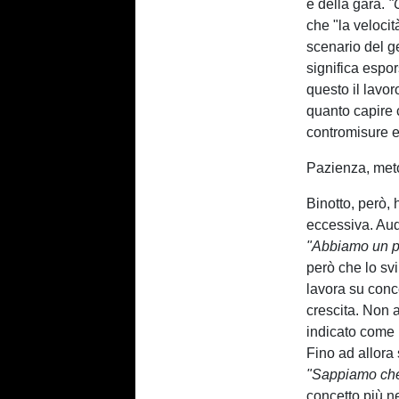
e della gara.
"C
che "la velocit
scenario del g
significa espor
questo il lavor
quanto capire c
contromisure e
Pazienza, meto
Binotto, però, 
eccessiva. Aud
"Abbiamo un pi
però che lo sv
lavora su conce
crescita. Non a
indicato come r
Fino ad allora
"Sappiamo che
concetto più ne