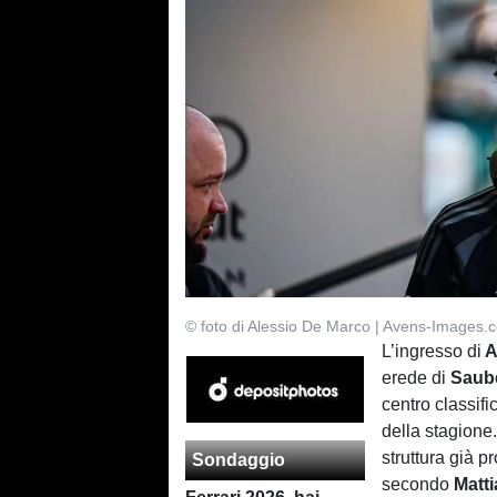
© foto di Alessio De Marco | Avens-Images.
L’ingresso di
A
erede di
Saub
centro classific
della stagione
struttura già 
Sondaggio
secondo
Matti