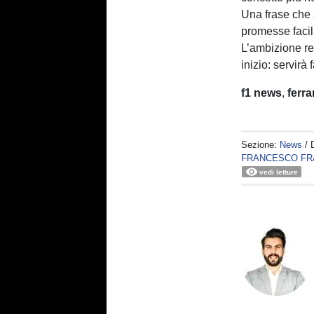
Una frase che s
promesse facil
L’ambizione re
inizio: servirà
f1 news
,
ferrar
Sezione:
News
/ 
FRANCESCO FR
vedi letture