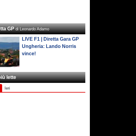
etta GP
di Leonardo Adamo
LIVE F1 | Diretta Gara GP
Ungheria: Lando Norris
vince!
iù lette
Ieri