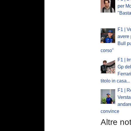
per Mc
"Basta
F1 | V
avere 
Bull p
corso"
F1 | I
Gp del
Ferrar
titolo in casa...
F1 | R
Verst
andare
convince
Altre not