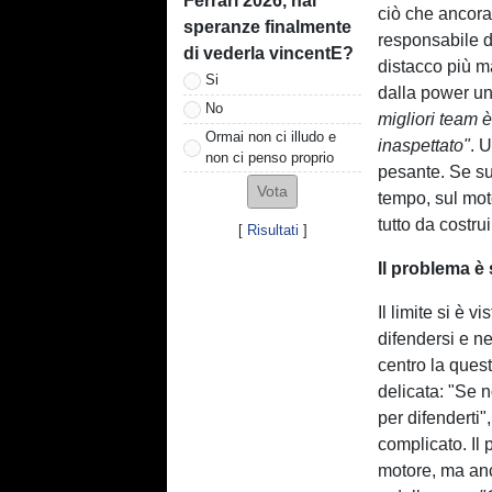
Ferrari 2026, hai
ciò che ancora
speranze finalmente
responsabile d
di vederla vincentE?
distacco più m
Si
dalla power un
No
migliori team è
Ormai non ci illudo e
inaspettato"
. 
non ci penso proprio
pesante. Se sul
tempo, sul mot
tutto da costrui
[
Risultati
]
Il problema è 
Il limite si è 
difendersi e nel
centro la ques
delicata: "Se n
per difenderti"
complicato. Il 
motore, ma anc