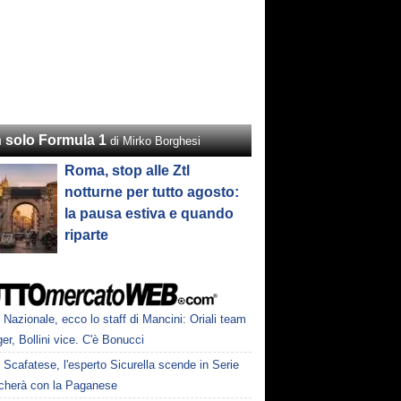
 solo Formula 1
di Mirko Borghesi
Roma, stop alle Ztl
notturne per tutto agosto:
la pausa estiva e quando
riparte
Nazionale, ecco lo staff di Mancini: Oriali team
r, Bollini vice. C'è Bonucci
Scafatese, l'esperto Sicurella scende in Serie
ocherà con la Paganese