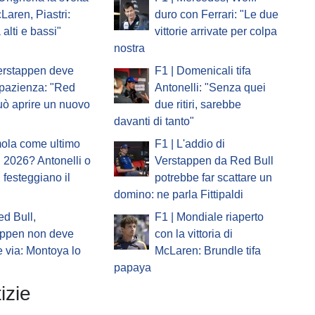
Laren, Piastri:
duro con Ferrari: "Le due
 alti e bassi"
vittorie arrivate per colpa
nostra
erstappen deve
F1 | Domenicali tifa
pazienza: "Red
Antonelli: "Senza quei
uò aprire un nuovo
due ritiri, sarebbe
davanti di tanto"
mola come ultimo
F1 | L'addio di
 2026? Antonelli o
Verstappen da Red Bull
i festeggiano il
potrebbe far scattare un
domino: ne parla Fittipaldi
ed Bull,
F1 | Mondiale riaperto
appen non deve
con la vittoria di
 via: Montoya lo
McLaren: Brundle tifa
papaya
izie