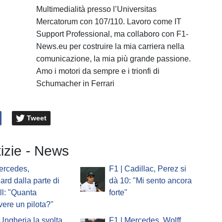
Multimedialità presso l’Universitas
Mercatorum con 107/110. Lavoro come IT
Support Professional, ma collaboro con F1-
News.eu per costruire la mia carriera nella
comunicazione, la mia più grande passione.
Amo i motori da sempre e i trionfi di
Schumacher in Ferrari
Tweet
tizie - News
ercedes,
F1 | Cadillac, Perez si
ard dalla parte di
dà 10: "Mi sento ancora
l: "Quanta
forte"
vere un pilota?"
'Ungheria la svolta
F1 | Mercedes, Wolff