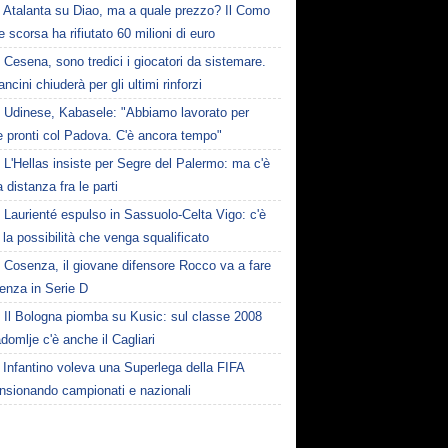
Atalanta su Diao, ma a quale prezzo? Il Como
te scorsa ha rifiutato 60 milioni di euro
Cesena, sono tredici i giocatori da sistemare.
ncini chiuderà per gli ultimi rinforzi
Udinese, Kabasele: "Abbiamo lavorato per
e pronti col Padova. C'è ancora tempo"
L'Hellas insiste per Segre del Palermo: ma c'è
 distanza fra le parti
Laurienté espulso in Sassuolo-Celta Vigo: c'è
la possibilità che venga squalificato
Cosenza, il giovane difensore Rocco va a fare
enza in Serie D
Il Bologna piomba su Kusic: sul classe 2008
domlje c'è anche il Cagliari
Infantino voleva una Superlega della FIFA
ensionando campionati e nazionali