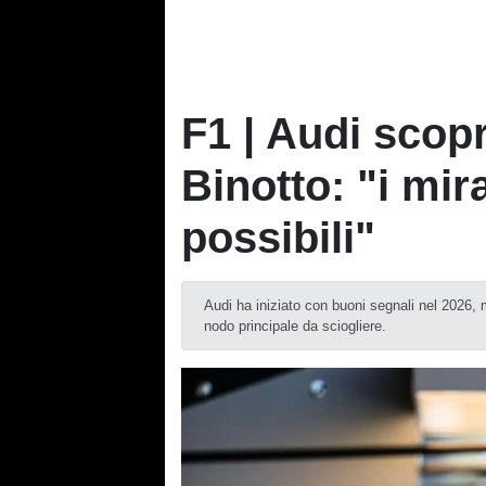
F1 | Audi scopr
Binotto: "i mi
possibili"
Audi ha iniziato con buoni segnali nel 2026, m
nodo principale da sciogliere.