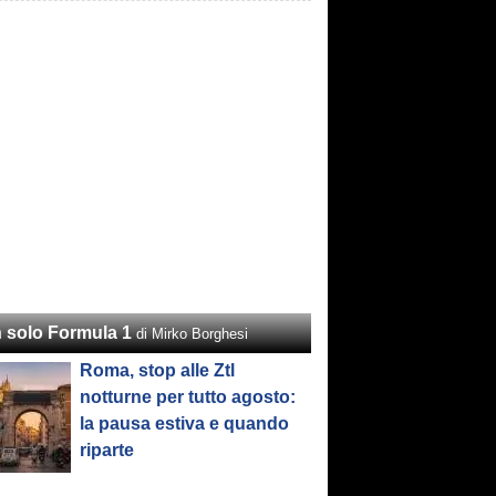
 solo Formula 1
di Mirko Borghesi
Roma, stop alle Ztl
notturne per tutto agosto:
la pausa estiva e quando
riparte