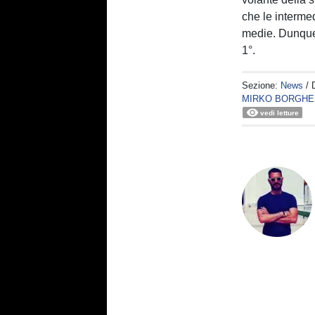
che le intermed
medie. Dunque 
1°.
Sezione:
News
/ 
MIRKO BORGHE
vedi letture