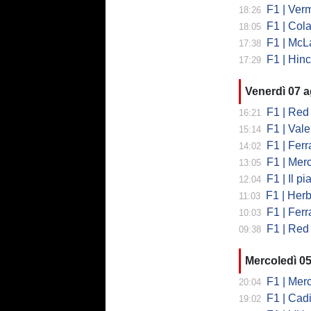
F1 | Vermeul
18:26
F1 | Cola
18:05
F1 | McLare
17:38
F1 | Hinchcl
17:29
Venerdì 07 
F1 | Red 
16:21
F1 | Valent
15:14
F1 | Ferrari
14:02
F1 | Mercedes
13:05
F1 | Il piano
12:04
F1 | Herb
11:03
F1 | Ferrar
10:03
F1 | Red 
09:38
Mercoledì 0
F1 | Mercede
20:04
F1 | Cadi
19:02