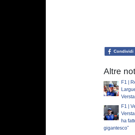
Condividi
Altre no
F1 | Re
Largue
Verst
F1 | V
Versta
ha fat
gigantesco"