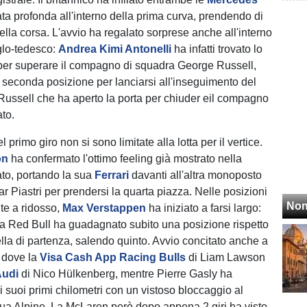
ta profonda all'interno della prima curva, prendendo di
della corsa. L'avvio ha regalato sorprese anche all'interno
glo-tedesco:
Andrea Kimi Antonelli
ha infatti trovato lo
per superare il compagno di squadra George Russell,
 seconda posizione per lanciarsi all'inseguimento del
Russell che ha aperto la porta per chiuder eil compagno
ato.
 primo giro non si sono limitate alla lotta per il vertice.
on
ha confermato l'ottimo feeling già mostrato nella
ato, portando la sua
Ferrari
davanti all'altra monoposto
r Piastri per prendersi la quarta piazza. Nelle posizioni
Non
e a ridosso,
Max Verstappen
ha iniziato a farsi largo:
la Red Bull ha guadagnato subito una posizione rispetto
ella di partenza, salendo quinto. Avvio concitato anche a
 dove la
Visa Cash App Racing Bulls
di Liam Lawson
Audi
di Nico Hülkenberg, mentre Pierre Gasly ha
suoi primi chilometri con un vistoso bloccaggio al
sua Alpine. La McLaren però dopo appena 2 giri ha visto