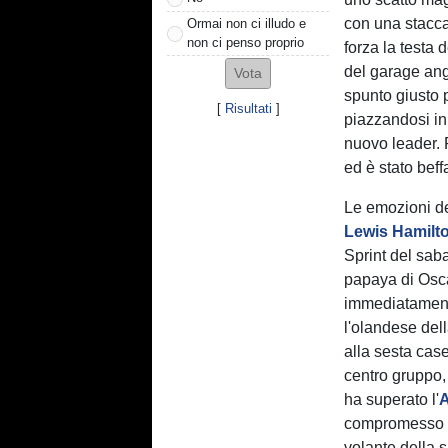
con una stacca
Ormai non ci illudo e
non ci penso proprio
forza la testa 
del garage an
spunto giusto 
[
Risultati
]
piazzandosi in
nuovo leader. 
ed è stato beff
Le emozioni del
Lewis Hamilt
Sprint del sab
papaya di Osca
immediatament
l'olandese del
alla sesta cas
centro gruppo,
ha superato l'
compromesso i 
volante della 