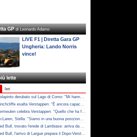
etta GP
di Leonardo Adamo
LIVE F1 | Diretta Gara GP
Ungheria: Lando Norris
vince!
iù lette
Ieri
F1 | Colapinto derubato sul Lago di Como: "Mi hanno rubato tutto"
F1 | Hinchcliffe esalta Verstappen: "È ancora capace di tirare fuori risultati inattesi"
F1 | Vermeulen celebra Verstappen: "Quello che ha fatto in Olanda è stato gigantesco"
F1 | McLaren, Stella: "Siamo in una buona posizione per bilanciare 2026 e 2027"
F1 | Red Bull, trovato l'erede di Lambiase: arriva da Aston Martin
F1 | Red Bull, l'arrivo di Largue prepara il Dopo-Verstappen: ecco come