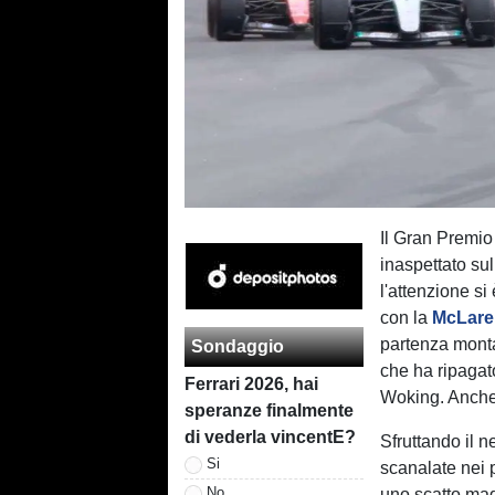
Il Gran Premi
inaspettato sul
l'attenzione si
con la
McLare
partenza mont
Sondaggio
che ha ripagat
Ferrari 2026, hai
Woking. Anche
speranze finalmente
di vederla vincentE?
Sfruttando il n
Si
scanalate nei 
No
uno scatto magi