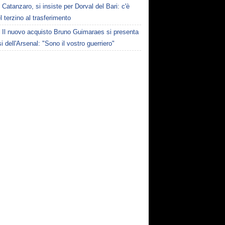
Catanzaro, si insiste per Dorval del Bari: c'è
el terzino al trasferimento
Il nuovo acquisto Bruno Guimaraes si presenta
osi dell'Arsenal: "Sono il vostro guerriero"