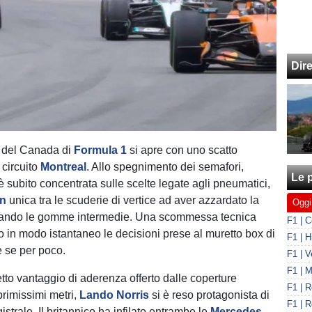
Dir
o del Canada di
Formula 1
si apre con uno scatto
 circuito
Montreal
. Allo spegnimento dei semafori,
Le p
 è subito concentrata sulle scelte legate agli pneumatici,
n
unica tra le scuderie di vertice ad aver azzardato la
Oggi
ando le gomme intermedie. Una scommessa tecnica
o in modo istantaneo le decisioni prese al muretto box di
 se per poco.
etto vantaggio di aderenza offerto dalle coperture
primissimi metri,
Lando Norris
si è reso protagonista di
strale. Il britannico ha infilato entrambe le
Mercedes