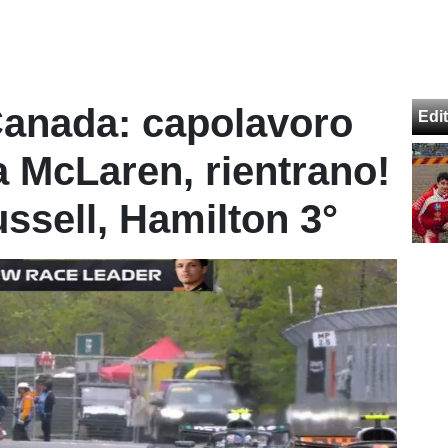
Canada: capolavoro
Edit
a McLaren, rientrano!
ussell, Hamilton 3°