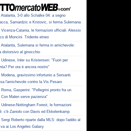
Atalanta, 3-0 allo Schalke 04: a segno
cca, Samardzic e Krstovic, si ferma Sulemana
Vicenza-Catania, le formazioni ufficiali: Alessio
nco di Moncini. Tridente etneo
Atalanta, Sulemana si ferma in amichevole:
 distorsivo al ginocchio
Udinese, Inler su Kristensen: "Fuori per
anta? Per ora è ancora nostro"
Modena, gravissimo infortunio a Sersanti.
sa l'amichevole contro la Vis Pesaro
Roma, Gasperini: "Pellegrini pronto fra un
 Con Malen serve pazienza"
Udinese-Nottingham Forest, le formazioni
ali: c'è Zaniolo con Davis ed Ekkelenkamp
Sergi Roberto riparte dalla MLS: dopo l'addio al
va ai Los Angeles Galaxy