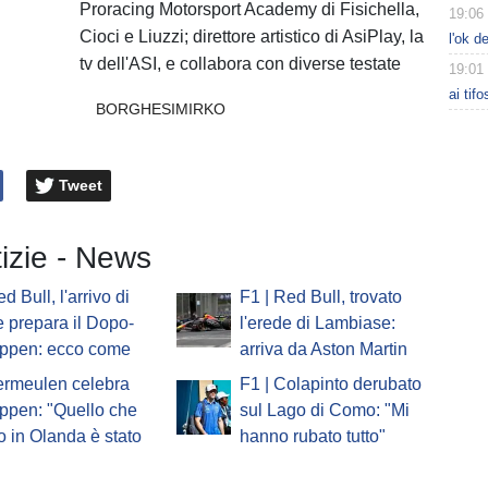
Proracing Motorsport Academy di Fisichella,
19:06
Cioci e Liuzzi; direttore artistico di AsiPlay, la
l'ok d
tv dell'ASI, e collabora con diverse testate
19:01
ai tif
BORGHESIMIRKO
Tweet
tizie - News
d Bull, l'arrivo di
F1 | Red Bull, trovato
 prepara il Dopo-
l'erede di Lambiase:
appen: ecco come
arriva da Aston Martin
ermeulen celebra
F1 | Colapinto derubato
ppen: "Quello che
sul Lago di Como: "Mi
to in Olanda è stato
hanno rubato tutto"