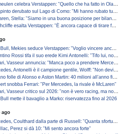
en celebra Verstappen: "Quello che ha fatto in Olanda è stato gigantesco"
pinto derubato sul Lago di Como: "Mi hanno rubato tutto"
n, Stella: "Siamo in una buona posizione per bilanciare 2026 e 2027"
iffe esalta Verstappen: "È ancora capace di tirare fuori risultati inattesi"
ago
Bull, Mekies seduce Verstappen: "Voglio vincere anch'io"
ino Rossi tifa il suo erede Kimi Antonelli: "Tifo lui, non Ferrari"
, Vasseur annuncia: "Manca poco a prendere Mercedes, ma non basterà l'ADUO"
, Antonelli è il campione gentile, Wolff: "Non devi essere stronzo per vincere"
 folle di Alonso e Aston Martin: 40 milioni all'anno fino ai 47 anni di Nando
ert snobba Ferrari: "Per Mercedes, la rivale è McLaren"
i, Vasseur critico sul 2026: "non è vero racing, ma non è artificiale"
Bull mette il bavaglio a Marko: riservatezza fino al 2026
5 ago
s, Coulthard dalla parte di Russell: "Quanta sfortuna può avere un pilota?"
llac, Perez si dà 10: "Mi sento ancora forte"