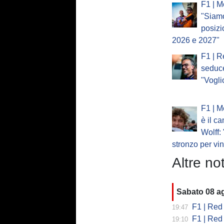
F1 | M
"Siam
posizi
2026 e 2027"
F1 | R
seduc
"Vogli
F1 | M
è il c
Wolff:
stronzo per vi
Altre not
Sabato 08 a
F1 | Red B
19:47
F1 | Red 
19:10