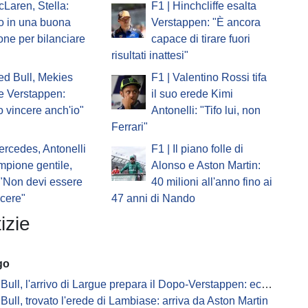
cLaren, Stella:
F1 | Hinchcliffe esalta
o in una buona
Verstappen: "È ancora
one per bilanciare
capace di tirare fuori
risultati inattesi"
ed Bull, Mekies
F1 | Valentino Rossi tifa
e Verstappen:
il suo erede Kimi
o vincere anch'io"
Antonelli: "Tifo lui, non
Ferrari"
ercedes, Antonelli
F1 | Il piano folle di
ampione gentile,
Alonso e Aston Martin:
 "Non devi essere
40 milioni all'anno fino ai
ncere"
47 anni di Nando
izie
go
ull, l'arrivo di Largue prepara il Dopo-Verstappen: ecco come
Bull, trovato l'erede di Lambiase: arriva da Aston Martin