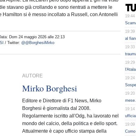
ie stavano già crollando e sono rientrati a mettere le
Hamilton si è messo incollato a Russell, con Antonelli
19:44
Scama
19:39
Data:
Dom 24 maggio 2026 alle 22:13
al fia
SI
/ Twitter:
@@BorghesiMirko
19:33
trauma
19:29
l'Atal
AUTORE
19:24
Mirko Borghesi
Sospe
19:20
Editore e Direttore di F1 News, Mirko
mese.
Borghesi è giornalista dal 2008.
19:14
Regolarmente iscritto all'Odg, ha lavorato nel
uffici
mondo del calcio, della politica e dello sport.
19:09
Attualmente è capo ufficio stampa della
Como 