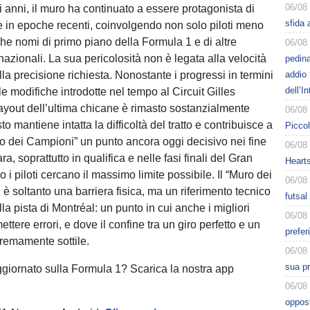
06/08
i anni, il muro ha continuato a essere protagonista di
sfida 
e in epoche recenti, coinvolgendo non solo piloti meno
he nomi di primo piano della Formula 1 e di altre
06/08
nazionali. La sua pericolosità non è legata alla velocità
pedin
la precisione richiesta. Nonostante i progressi in termini
addio 
dell’I
le modifiche introdotte nel tempo al Circuit Gilles
 layout dell’ultima chicane è rimasto sostanzialmente
06/08
to mantiene intatta la difficoltà del tratto e contribuisce a
Piccol
ro dei Campioni” un punto ancora oggi decisivo nei fine
06/08
ra, soprattutto in qualifica e nelle fasi finali del Gran
Heart
i piloti cercano il massimo limite possibile. Il “Muro dei
06/08
è soltanto una barriera fisica, ma un riferimento tecnico
futsal
la pista di Montréal: un punto in cui anche i migliori
06/08
ere errori, e dove il confine tra un giro perfetto e un
prefer
tremamente sottile.
06/08
sua pr
ggiornato sulla Formula 1? Scarica la nostra app
06/08
oppost