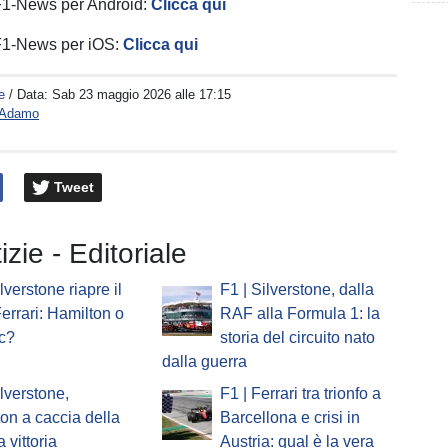
 F1-News per Android:
Clicca qui
 F1-News per iOS:
Clicca qui
e
/ Data:
Sab 23 maggio 2026 alle 17:15
o Adamo
Tweet
izie - Editoriale
lverstone riapre il
F1 | Silverstone, dalla
errari: Hamilton o
RAF alla Formula 1: la
c?
storia del circuito nato
dalla guerra
ilverstone,
F1 | Ferrari tra trionfo a
on a caccia della
Barcellona e crisi in
 vittoria
Austria: qual è la vera