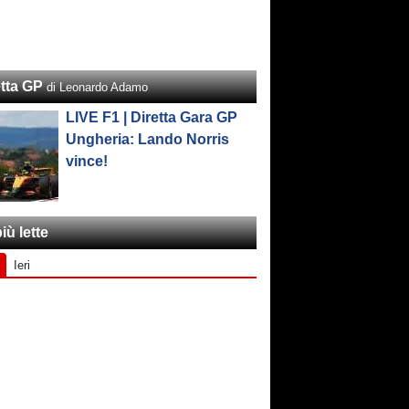
etta GP
di Leonardo Adamo
LIVE F1 | Diretta Gara GP
Ungheria: Lando Norris
vince!
iù lette
Ieri