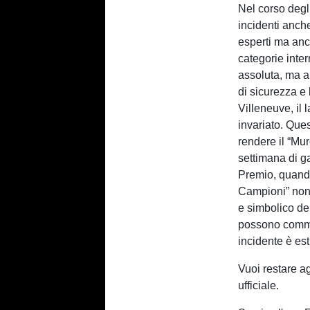
Nel corso degl
incidenti anch
esperti ma anc
categorie inter
assoluta, ma al
di sicurezza e 
Villeneuve, il
invariato. Ques
rendere il “Mu
settimana di ga
Premio, quando 
Campioni” non 
e simbolico del
possono commett
incidente è es
Vuoi restare a
ufficiale.