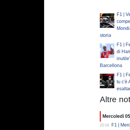
F1 | V
competi
Mondia
storia
F1 | Fe
di Ham
inutile
Barcellona
F1 | Fe
tu c'è 
esalta
Altre not
Mercoledì 0
F1 | Mercede
20:04