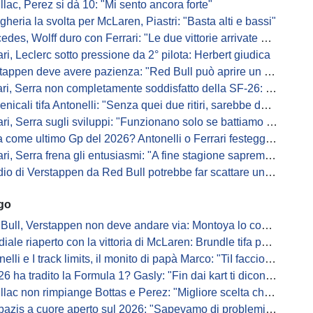
llac, Perez si dà 10: "Mi sento ancora forte"
gheria la svolta per McLaren, Piastri: "Basta alti e bassi"
es, Wolff duro con Ferrari: "Le due vittorie arrivate per colpa nostra
ari, Leclerc sotto pressione da 2° pilota: Herbert giudica
appen deve avere pazienza: "Red Bull può aprire un nuovo corso"
 Serra non completamente soddisfatto della SF-26: "Non è solo la mia macchina"
ali tifa Antonelli: "Senza quei due ritiri, sarebbe davanti di tanto"
ri, Serra sugli sviluppi: "Funzionano solo se battiamo gli altri"
me ultimo Gp del 2026? Antonelli o Ferrari festeggiano il titolo in casa...
, Serra frena gli entusiasmi: "A fine stagione sapremo se SF-26 è forte"
di Verstappen da Red Bull potrebbe far scattare un domino: ne parla Fittipaldi
ago
Bull, Verstappen non deve andare via: Montoya lo convince
ale riaperto con la vittoria di McLaren: Brundle tifa papaya
i e I track limits, il monito di papà Marco: "TiI faccio fare la fine della gallina"
a tradito la Formula 1? Gasly: "Fin dai kart ti dicono di non alzare il piede dal gas"
ac non rimpiange Bottas e Perez: "Migliore scelta che potessimo fare"
s a cuore aperto sul 2026: "Sapevamo di problemi, ma serviva un accordo"