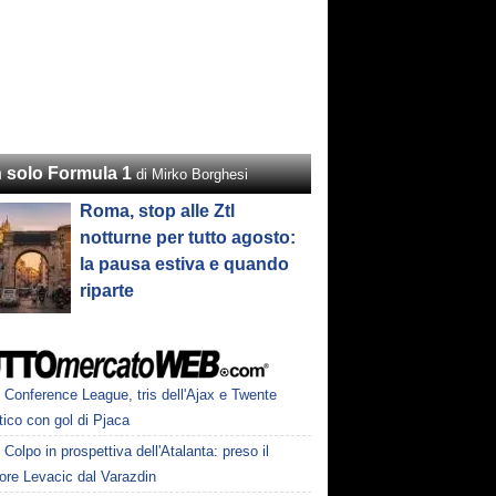
 solo Formula 1
di Mirko Borghesi
Roma, stop alle Ztl
notturne per tutto agosto:
la pausa estiva e quando
riparte
Conference League, tris dell'Ajax e Twente
tico con gol di Pjaca
Colpo in prospettiva dell'Atalanta: preso il
ore Levacic dal Varazdin