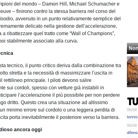
mpioni del mondo – Damon Hill, Michael Schumacher e
euve – finirono contro la stessa barriera nel corso del
sodio, avvenuto in un punto relativamente semplice del
tremamente delicato nella gestione dell’accelerazione,
a a ribattezzare quel tratto come “Wall of Champions”,
oi stabilmente associato alla curva.
Non
tecnica
sta tecnico, il punto critico deriva dalla combinazione tra
to stretta e la necessità di massimizzare l’uscita in
l rettilineo principale. I piloti devono salire
 sui cordoli, spesso con vetture già instabili in
ticipare l’accelerazione il più possibile per non perdere
ngo dritto. Questo crea una situazione ad altissimo
 un minimo errore sul cordolo o una leggera perdita di
06/08
ita porta inevitabilmente il posteriore verso la barriera.
tennis
06/08
idioso ancora oggi
difens