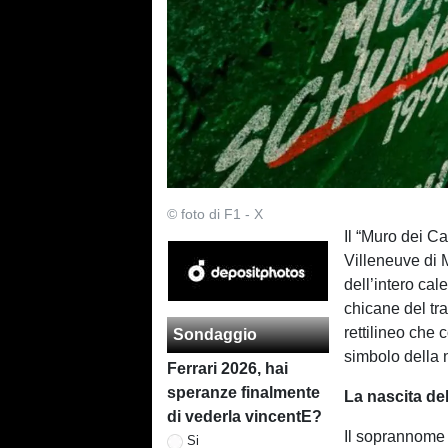
© foto di F1 - X
Il “Muro dei C
Villeneuve di M
dell’intero cal
chicane del tr
rettilineo che
Sondaggio
simbolo della n
Ferrari 2026, hai
speranze finalmente
La nascita d
di vederla vincentE?
Il soprannome
Si