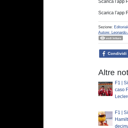
Scarica l'app
Scarica l'app
Sezione:
Editorial
Autore: Leonard
vedi letture
Condividi
Altre not
F1 | Si
caso F
Lecler
F1 | S
Hamilt
decima