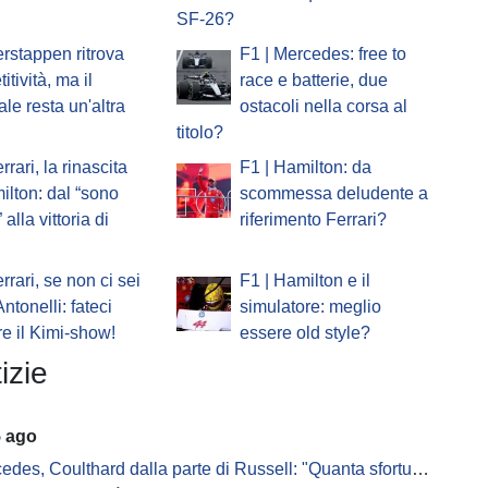
SF-26?
erstappen ritrova
F1 | Mercedes: free to
tività, ma il
race e batterie, due
le resta un'altra
ostacoli nella corsa al
titolo?
rrari, la rinascita
F1 | Hamilton: da
ilton: dal “sono
scommessa deludente a
” alla vittoria di
riferimento Ferrari?
rrari, se non ci sei
F1 | ⁠Hamilton e il
Antonelli: fateci
simulatore: meglio
re il Kimi-show!
essere old style?
izie
5 ago
s, Coulthard dalla parte di Russell: "Quanta sfortuna può avere un pilota?"