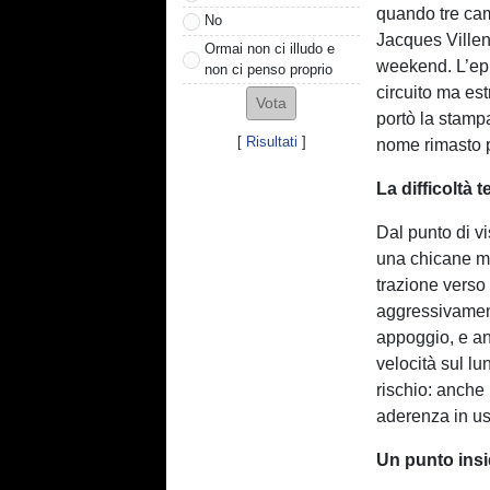
quando tre ca
No
Jacques Villen
Ormai non ci illudo e
weekend. L’epi
non ci penso proprio
circuito ma es
portò la stamp
[
Risultati
]
nome rimasto p
La difficoltà 
Dal punto di vi
una chicane mol
trazione verso i
aggressivamente
appoggio, e an
velocità sul lu
rischio: anche
aderenza in usc
Un punto ins