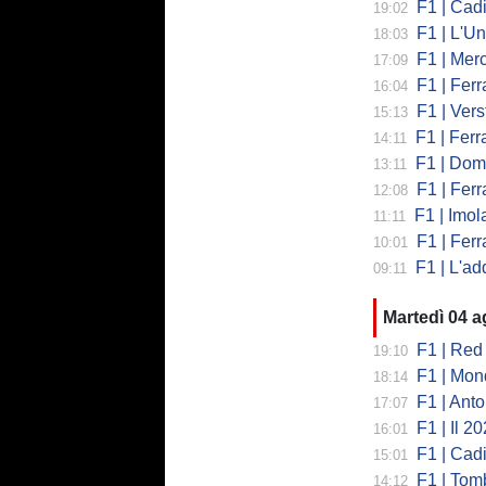
F1 | Cadi
19:02
F1 | L'Un
18:03
F1 | Merced
17:09
F1 | Ferr
16:04
F1 | Verst
15:13
F1 | Ferrari,
14:11
F1 | Domenic
13:11
F1 | Ferra
12:08
F1 | Imola co
11:11
F1 | Ferrari
10:01
F1 | L'addio 
09:11
Martedì 04 
F1 | Red 
19:10
F1 | Mondi
18:14
F1 | Antonell
17:07
F1 | Il 2026 h
16:01
F1 | Cadill
15:01
F1 | Tombazi
14:12