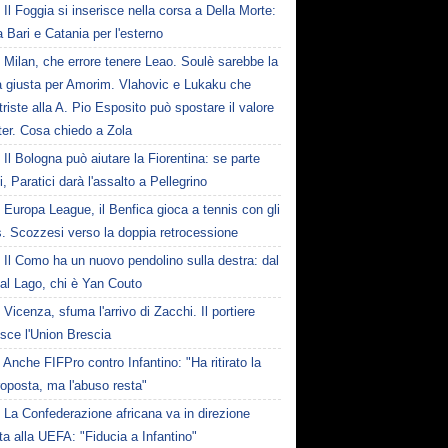
Il Foggia si inserisce nella corsa a Della Morte:
a Bari e Catania per l'esterno
Milan, che errore tenere Leao. Soulè sarebbe la
a giusta per Amorim. Vlahovic e Lukaku che
triste alla A. Pio Esposito può spostare il valore
nter. Cosa chiedo a Zola
Il Bologna può aiutare la Fiorentina: se parte
i, Paratici darà l'assalto a Pellegrino
Europa League, il Benfica gioca a tennis con gli
s. Scozzesi verso la doppia retrocessione
Il Como ha un nuovo pendolino sulla destra: dal
 al Lago, chi è Yan Couto
Vicenza, sfuma l'arrivo di Zacchi. Il portiere
isce l'Union Brescia
Anche FIFPro contro Infantino: "Ha ritirato la
oposta, ma l'abuso resta"
La Confederazione africana va in direzione
a alla UEFA: "Fiducia a Infantino"