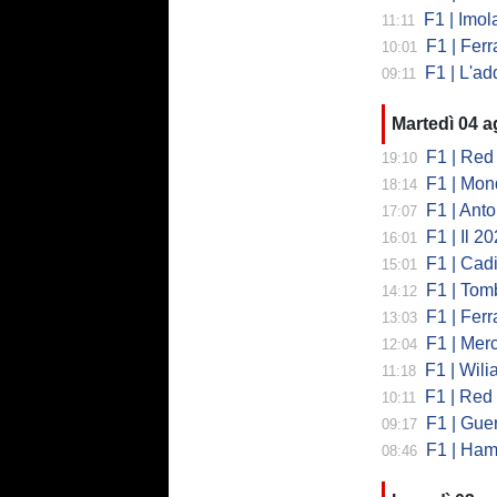
F1 | Imola co
11:11
F1 | Ferrari
10:01
F1 | L'addio 
09:11
Martedì 04 
F1 | Red 
19:10
F1 | Mondi
18:14
F1 | Antonell
17:07
F1 | Il 2026 h
16:01
F1 | Cadill
15:01
F1 | Tombazi
14:12
F1 | Ferrar
13:03
F1 | Mercede
12:04
F1 | Wiliams
11:18
F1 | Red Bul
10:11
F1 | Guerra
09:17
F1 | Hamilto
08:46