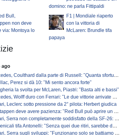
domino: ne parla Fittipaldi
ed Bull,
F1 | Mondiale riaperto
appen non deve
con la vittoria di
 via: Montoya lo
McLaren: Brundle tifa
papaya
izie
5 ago
s, Coulthard dalla parte di Russell: "Quanta sfortuna può avere un pilota?"
llac, Perez si dà 10: "Mi sento ancora forte"
gheria la svolta per McLaren, Piastri: "Basta alti e bassi"
es, Wolff duro con Ferrari: "Le due vittorie arrivate per colpa nostra
ari, Leclerc sotto pressione da 2° pilota: Herbert giudica
appen deve avere pazienza: "Red Bull può aprire un nuovo corso"
 Serra non completamente soddisfatto della SF-26: "Non è solo la mia macchina"
ali tifa Antonelli: "Senza quei due ritiri, sarebbe davanti di tanto"
ri, Serra sugli sviluppi: "Funzionano solo se battiamo gli altri"