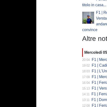
titolo in casa...
F1 | R
Verst
andare
convince
Altre not
Mercoledì 0
F1 | Mercede
20:04
F1 | Cadi
19:02
F1 | L'Un
18:03
F1 | Merced
17:09
F1 | Ferr
16:04
F1 | Verst
15:13
F1 | Ferrari,
14:11
F1 | Domenic
13:11
F1 | Ferra
12:08