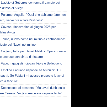
L'addio di Gutierrez conferma il cambio dei
in difesa di Allegri
Palermo, Augello: "Quel che abbiamo fatto non
ato, serve ora alzare l'asticella"
Cavese, rinnovo fino al giugno 2028 per
hilus Awua
Torino, nuovo nome nel mirino a centrocampo:
juste del Napoli nel mirino
Cagliari, fatta per Daniel Maldini. Operazione in
to oneroso con diritto di riscatto
Vado, ingaggiati i giovani Fiore e Bellebuono
Eziolino Capuano risponde ad Antonini: "Lui
isastri. Se Fabiani mi avesse proposto lo avrei
to a fanculo"
Debenedetti si presenta: “Mai avuti dubbi sullo
ere Cesena. Voglio crescere e segnare tanto”