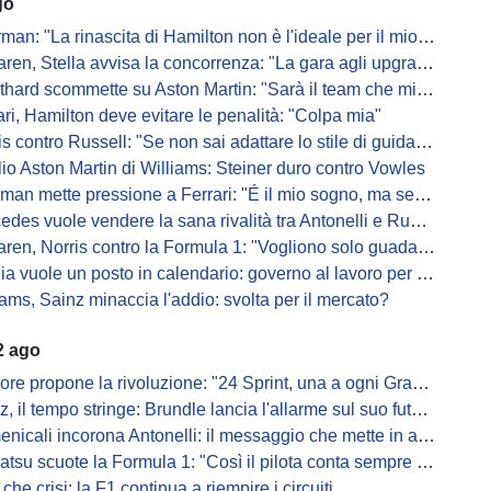
go
: "La rinascita di Hamilton non è l'ideale per il mio futuro in Ferrari"
, Stella avvisa la concorrenza: "La gara agli upgrade è appena iniziata"
ard scommette su Aston Martin: "Sarà il team che migliorerà di più"
ari, Hamilton deve evitare le penalità: "Colpa mia"
s contro Russell: "Se non sai adattare lo stile di guida, perdi"
io Aston Martin di Williams: Steiner duro contro Vowles
mette pressione a Ferrari: "É il mio sogno, ma se il sedile non sarà libero..."
es vuole vendere la sana rivalità tra Antonelli e Russell: parla Lord
ren, Norris contro la Formula 1: "Vogliono solo guadagnare"
ia vuole un posto in calendario: governo al lavoro per il 2028
iams, Sainz minaccia l'addio: svolta per il mercato?
2 ago
ore propone la rivoluzione: "24 Sprint, una a ogni Gran Premio"
, il tempo stringe: Brundle lancia l'allarme sul suo futuro
cali incorona Antonelli: il messaggio che mette in allerta i rivali
tsu scuote la Formula 1: "Così il pilota conta sempre meno"
 che crisi: la F1 continua a riempire i circuiti