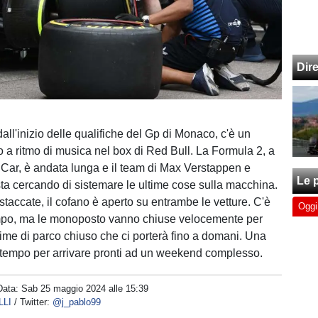
Dir
dall'inizio delle qualifiche del Gp di Monaco, c'è un
o a ritmo di musica nel box di Red Bull. La Formula 2, a
 Car, è andata lunga e il team di Max Verstappen e
Le p
ta cercando di sistemare le ultime cose sulla macchina.
staccate, il cofano è aperto su entrambe le vetture. C'è
Oggi
mpo, ma le monoposto vanno chiuse velocemente per
gime di parco chiuso che ci porterà fino a domani. Una
l tempo per arrivare pronti ad un weekend complesso.
Data:
Sab 25 maggio 2024 alle 15:39
LLI
/ Twitter:
@j_pablo99