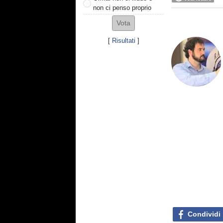
non ci penso proprio
[
Risultati
]
Condividi