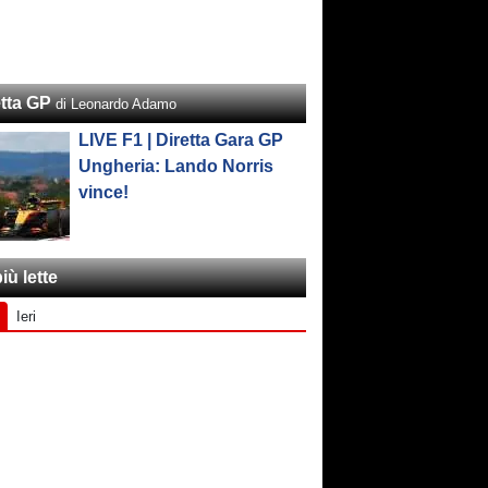
etta GP
di Leonardo Adamo
LIVE F1 | Diretta Gara GP
Ungheria: Lando Norris
vince!
iù lette
Ieri