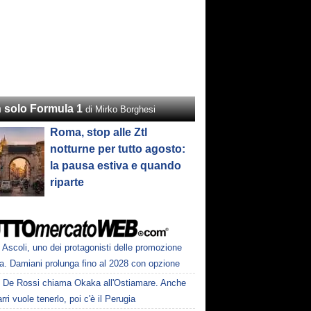
 solo Formula 1
di Mirko Borghesi
Roma, stop alle Ztl
notturne per tutto agosto:
la pausa estiva e quando
riparte
Ascoli, uno dei protagonisti delle promozione
a. Damiani prolunga fino al 2028 con opzione
De Rossi chiama Okaka all'Ostiamare. Anche
ri vuole tenerlo, poi c'è il Perugia