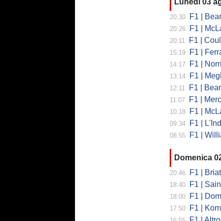
Lunedì 03 a
F1 | Bearman
20:30
F1 | McLaren
20:26
F1 | Coulth
20:11
F1 | Ferr
15:19
F1 | Norri
14:17
F1 | Megl
13:14
F1 | Bearman 
12:11
F1 | Merced
11:07
F1 | McLa
10:18
F1 | L'Ind
09:34
F1 | Will
08:55
Domenica 0
F1 | Briat
20:46
F1 | Sainz
18:40
F1 | Domeni
18:00
F1 | Koma
17:50
F1 | Altro
16:55