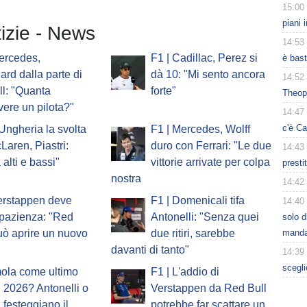
15:00
piani 
tizie - News
14:53
ercedes,
F1 | Cadillac, Perez si
è bast
ard dalla parte di
dà 10: "Mi sento ancora
14:52
l: "Quanta
forte"
Theop
vere un pilota?"
14:47
c'è Ca
'Ungheria la svolta
F1 | Mercedes, Wolff
Laren, Piastri:
duro con Ferrari: "Le due
14:43
 alti e bassi"
vittorie arrivate per colpa
presti
nostra
14:42
erstappen deve
F1 | Domenicali tifa
14:40
pazienza: "Red
Antonelli: "Senza quei
solo d
manda
uò aprire un nuovo
due ritiri, sarebbe
davanti di tanto"
14:39
scegli
mola come ultimo
F1 | L'addio di
 2026? Antonelli o
Verstappen da Red Bull
i festeggiano il
potrebbe far scattare un