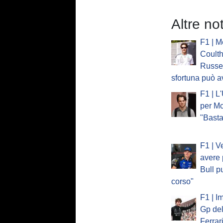
Altre no
F1 | M
Coulth
Russel
sfortuna può a
F1 | L
per Mc
"Basta
F1 | V
avere 
Bull p
corso"
F1 | I
Gp del
Ferrar