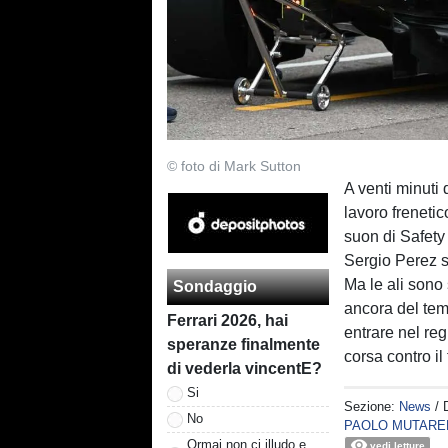
© foto di Mark Sutton
A venti minuti 
lavoro frenetic
suon di Safety
Sergio Perez s
Ma le ali sono 
Sondaggio
ancora del te
Ferrari 2026, hai
entrare nel re
speranze finalmente
corsa contro i
di vederla vincentE?
Si
Sezione:
News
/ 
No
PAOLO MUTARE
Ormai non ci illudo e
vedi letture