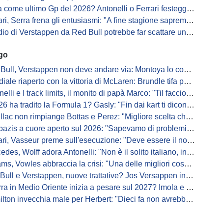
me ultimo Gp del 2026? Antonelli o Ferrari festeggiano il titolo in casa...
, Serra frena gli entusiasmi: "A fine stagione sapremo se SF-26 è forte"
di Verstappen da Red Bull potrebbe far scattare un domino: ne parla Fittipaldi
ago
Bull, Verstappen non deve andare via: Montoya lo convince
ale riaperto con la vittoria di McLaren: Brundle tifa papaya
i e I track limits, il monito di papà Marco: "TiI faccio fare la fine della gallina"
a tradito la Formula 1? Gasly: "Fin dai kart ti dicono di non alzare il piede dal gas"
ac non rimpiange Bottas e Perez: "Migliore scelta che potessimo fare"
s a cuore aperto sul 2026: "Sapevamo di problemi, ma serviva un accordo"
i, Vasseur preme sull'esecuzione: "Deve essere il nostro punto di forza"
s, Wolff adora Antonelli: "Non è il solito italiano, in bolla quando guida"
, Vowles abbraccia la crisi: "Una delle migliori cose che potevano capitare"
l e Verstappen, nuove trattative? Jos Versappen insorge contro i giornalisti
 in Medio Oriente inizia a pesare sul 2027? Imola e Barcellona osservano
n invecchia male per Herbert: "Dieci fa non avrebbe preso queste penalità"