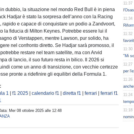
11:37
in dubbio, la situazione nel mondo Red Bull è in piena
l'Osas
ack Hadjar è stato la sorpresa dell’anno con la Racing
11:34
e, rapido e capace di conquistare un podio a Zandvoort,
Rifor
 la fiducia di Milton Keynes. Potrebbe essere lui il
11:32
agno di Verstappen, mentre Lawson, pur solido, ha
favori
rgere nel confronto diretto. Se Hadjar sarà promosso, il
11:30
otrebbe restare nel team satellite, ma con Arvid
"Mi so
a di lancio, il suo futuro resta in bilico. Il 2026 si
11:27
indi come un anno di transizione, con vecchie certezze
per l'
e pronte a ridefinire gli equilibri della Formula 1.
11:26
:
anche
la 1
|
f1 2025
|
calendario f1
|
diretta f1
|
ferrari
|
ferrari f1
11:24
1
tempor
11:18
Data:
Mer 08 ottobre 2025 alle 12:48
ANZA
nomina