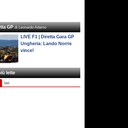
etta GP
di Leonardo Adamo
LIVE F1 | Diretta Gara GP
Ungheria: Lando Norris
vince!
iù lette
Ieri