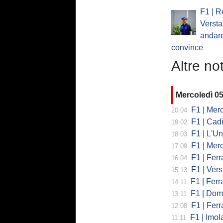
F1 | R
Verst
andare
convince
Altre not
Mercoledì 0
F1 | Mercede
20:04
F1 | Cadi
19:02
F1 | L'Un
18:03
F1 | Merced
17:09
F1 | Ferr
16:04
F1 | Verst
15:13
F1 | Ferrari,
14:11
F1 | Domenic
13:11
F1 | Ferra
12:08
F1 | Imola co
11:11