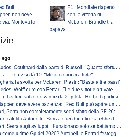
ed Bull,
F1 | Mondiale riaperto
appen non deve
con la vittoria di
 via: Montoya lo
McLaren: Brundle tifa
papaya
izie
5 ago
s, Coulthard dalla parte di Russell: "Quanta sfortuna può avere un pilota?"
llac, Perez si dà 10: "Mi sento ancora forte"
gheria la svolta per McLaren, Piastri: "Basta alti e bassi"
es, Wolff duro con Ferrari: "Le due vittorie arrivate per colpa nostra
ari, Leclerc sotto pressione da 2° pilota: Herbert giudica
appen deve avere pazienza: "Red Bull può aprire un nuovo corso"
 Serra non completamente soddisfatto della SF-26: "Non è solo la mia macchina"
ali tifa Antonelli: "Senza quei due ritiri, sarebbe davanti di tanto"
ri, Serra sugli sviluppi: "Funzionano solo se battiamo gli altri"
me ultimo Gp del 2026? Antonelli o Ferrari festeggiano il titolo in casa...