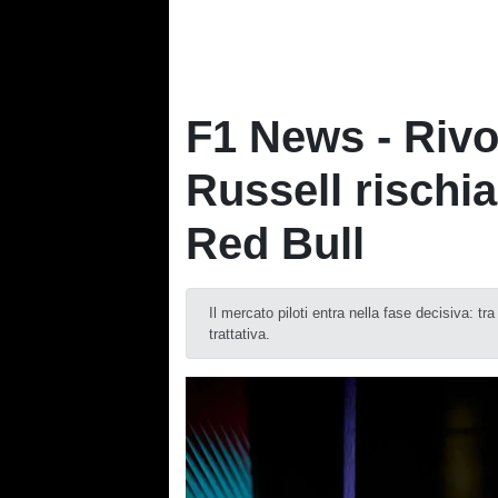
F1 News - Rivol
Russell rischia
Red Bull
Il mercato piloti entra nella fase decisiva: tr
trattativa.