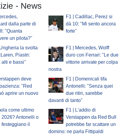
tizie - News
ercedes,
F1 | Cadillac, Perez si
ard dalla parte di
dà 10: "Mi sento ancora
l: "Quanta
forte"
vere un pilota?"
'Ungheria la svolta
F1 | Mercedes, Wolff
Laren, Piastri:
duro con Ferrari: "Le due
 alti e bassi"
vittorie arrivate per colpa
nostra
erstappen deve
F1 | Domenicali tifa
pazienza: "Red
Antonelli: "Senza quei
uò aprire un nuovo
due ritiri, sarebbe
davanti di tanto"
mola come ultimo
F1 | L'addio di
 2026? Antonelli o
Verstappen da Red Bull
i festeggiano il
potrebbe far scattare un
domino: ne parla Fittipaldi