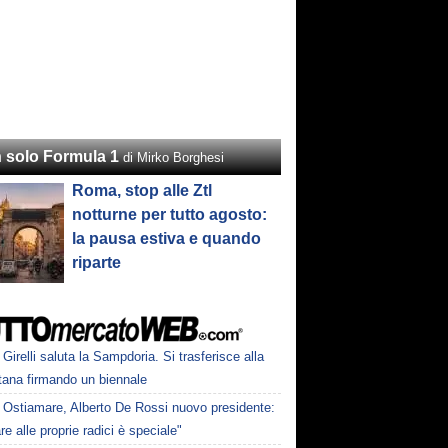
 solo Formula 1
di Mirko Borghesi
Roma, stop alle Ztl
notturne per tutto agosto:
la pausa estiva e quando
riparte
Girelli saluta la Sampdoria. Si trasferisce alla
tana firmando un biennale
Ostiamare, Alberto De Rossi nuovo presidente:
re alle proprie radici è speciale"