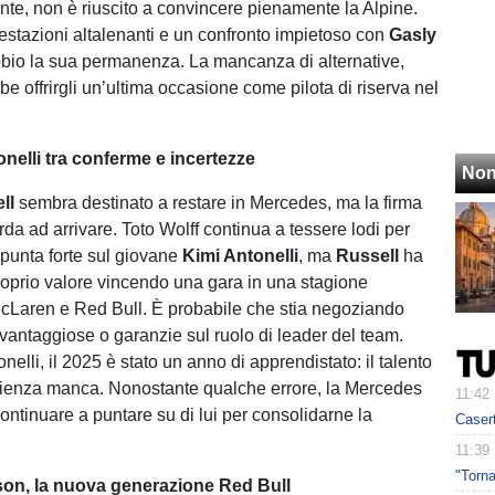
ente, non è riuscito a convincere pienamente la Alpine.
restazioni altalenanti e un confronto impietoso con
Gasly
bio la sua permanenza. La mancanza di alternative,
bbe offrirgli un’ultima occasione come pilota di riserva nel
onelli tra conferme e incertezze
Non
ll
sembra destinato a restare in Mercedes, ma la firma
arda ad arrivare. Toto Wolff continua a tessere lodi per
punta forte sul giovane
Kimi Antonelli
, ma
Russell
ha
proprio valore vincendo una gara in una stagione
cLaren e Red Bull. È probabile che stia negoziando
 vantaggiose o garanzie sul ruolo di leader del team.
elli, il 2025 è stato un anno di apprendistato: il talento
rienza manca. Nonostante qualche errore, la Mercedes
11:42
ontinuare a puntare su di lui per consolidarne la
Caser
11:39
"Torna
on, la nuova generazione Red Bull