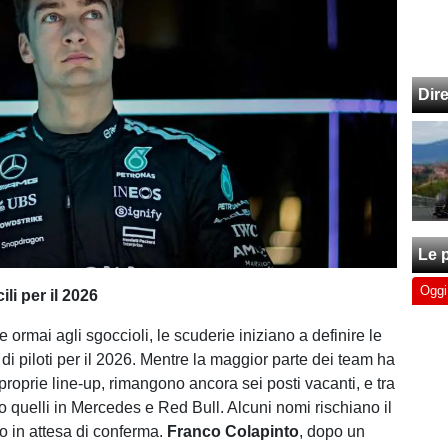
Dir
Le p
Oggi
cili per il 2026
 ormai agli sgoccioli, le scuderie iniziano a definire le
di piloti per il 2026. Mentre la maggior parte dei team ha
e proprie line-up, rimangono ancora sei posti vacanti, e tra
o quelli in Mercedes e Red Bull. Alcuni nomi rischiano il
no in attesa di conferma.
Franco Colapinto
, dopo un