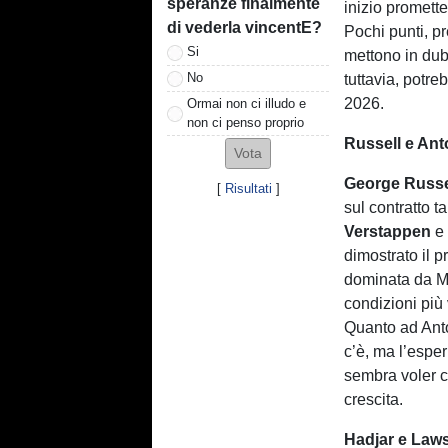
speranze finalmente
inizio promett
di vederla vincentE?
Pochi punti, p
Si
mettono in dub
No
tuttavia, potre
2026.
Ormai non ci illudo e
non ci penso proprio
Russell e Ant
George Russe
[
Risultati
]
sul contratto t
Verstappen
e 
dimostrato il 
dominata da M
condizioni più
Quanto ad Anton
c’è, ma l’espe
sembra voler c
crescita.
Hadjar e Laws