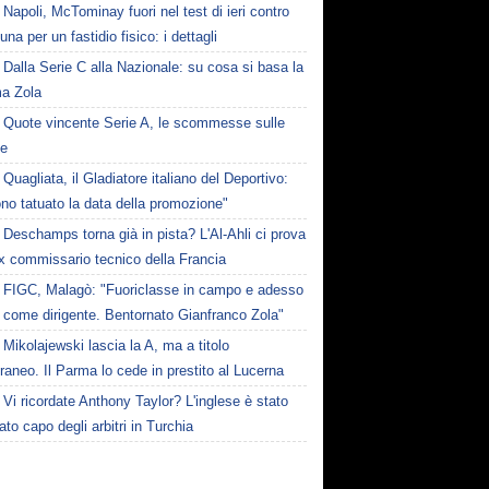
Napoli, McTominay fuori nel test di ieri contro
una per un fastidio fisico: i dettagli
Dalla Serie C alla Nazionale: su cosa si basa la
ma Zola
Quote vincente Serie A, le scommesse sulle
te
Quagliata, il Gladiatore italiano del Deportivo:
no tatuato la data della promozione"
Deschamps torna già in pista? L'Al-Ahli ci prova
ex commissario tecnico della Francia
FIGC, Malagò: "Fuoriclasse in campo e adesso
 come dirigente. Bentornato Gianfranco Zola"
Mikolajewski lascia la A, ma a titolo
aneo. Il Parma lo cede in prestito al Lucerna
Vi ricordate Anthony Taylor? L'inglese è stato
to capo degli arbitri in Turchia