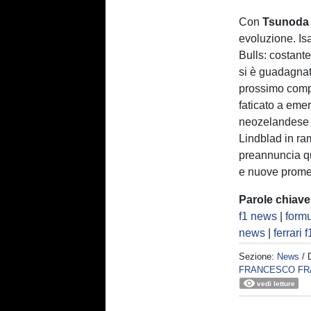
Con
Tsunoda
evoluzione. Is
Bulls: costant
si è guadagnato
prossimo comp
faticato a eme
neozelandese p
Lindblad in ramp
preannuncia qu
e nuove promess
Parole chiave
f1 news
|
formu
news
|
ferrari f
Sezione:
News
/ 
FRANCESCO FR
vedi letture