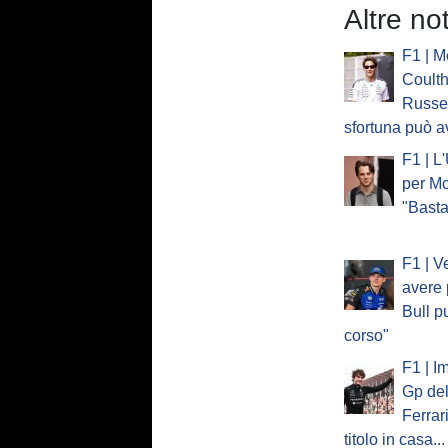
Altre no
F1 | M
Coulth
Russel
sfortuna può a
F1 | L
per Mc
"Basta
F1 | V
avere 
Bull p
corso"
F1 | I
Gp del
Ferrar
titolo in casa...