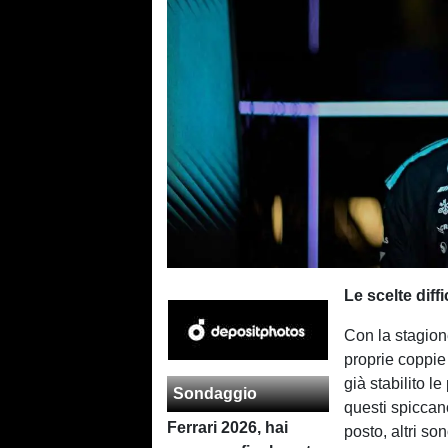
Le scelte diffi
Con la stagione
proprie coppie 
già stabilito l
Sondaggio
questi spiccan
Ferrari 2026, hai
posto, altri so