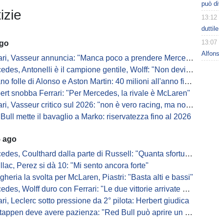
può di
izie
13:12
duttil
13:07
ago
Alfons
, Vasseur annuncia: "Manca poco a prendere Mercedes, ma non basterà l'ADUO"
, Antonelli è il campione gentile, Wolff: "Non devi essere stronzo per vincere"
 folle di Alonso e Aston Martin: 40 milioni all'anno fino ai 47 anni di Nando
ert snobba Ferrari: "Per Mercedes, la rivale è McLaren"
i, Vasseur critico sul 2026: "non è vero racing, ma non è artificiale"
Bull mette il bavaglio a Marko: riservatezza fino al 2026
5 ago
s, Coulthard dalla parte di Russell: "Quanta sfortuna può avere un pilota?"
llac, Perez si dà 10: "Mi sento ancora forte"
gheria la svolta per McLaren, Piastri: "Basta alti e bassi"
es, Wolff duro con Ferrari: "Le due vittorie arrivate per colpa nostra
ari, Leclerc sotto pressione da 2° pilota: Herbert giudica
appen deve avere pazienza: "Red Bull può aprire un nuovo corso"