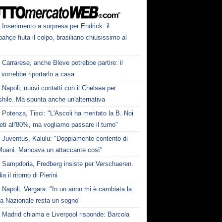
Inserimento a sorpresa per Endrick: il
ahçe fiuta il colpo, brasiliano chiusissimo al
Carrarese, anche Bleve potrebbe partire: il
vorrebbe riportarlo a casa
Napoli, nuovi contatti con il Chelsea per
hile. Ma spunta anche un'alternativa
Potenza, Tisci: "L'Ascoli ha meritato la B. Noi
ti all'80%, ma vogliamo passare il turno"
Juventus, Kalulu: "Doppiamente contento di
Muani. Mancava un attaccante così"
Sampdoria, Fredberg insiste per Verschaeren.
a il ritorno di Pierini
Napoli, Vergara: "In un anno mi è cambiata la
La Nazionale resta un sogno"
Madrid chiama e Liverpool risponde: Barcola