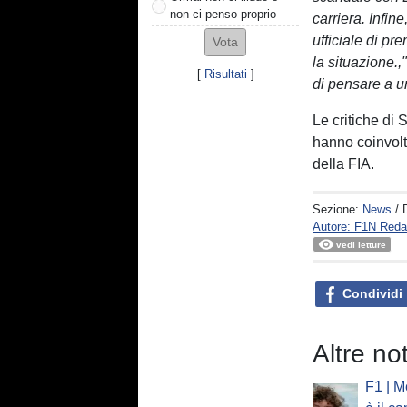
non ci penso proprio
carriera. Infin
ufficiale di p
la situazione.,
[
Risultati
]
di pensare a u
Le critiche di
hanno coinvol
della FIA.
Sezione:
News
/ 
Autore: F1N Reda
vedi letture
Condividi
Altre no
F1 | M