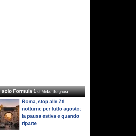
 solo Formula 1
di Mirko Borghesi
Roma, stop alle Ztl
notturne per tutto agosto:
la pausa estiva e quando
riparte