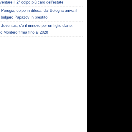
ventare il 2° colpo più caro dell'estate
Perugia, colpo in difesa: dal Bologna arriva il
e bulgaro Papazov in prestito
Juventus, c'è il rinnovo per un figlio d'arte:
o Montero firma fino al 2028