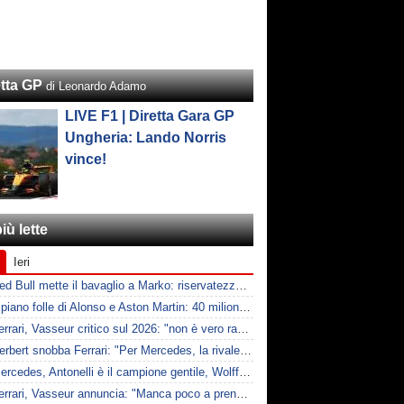
etta GP
di Leonardo Adamo
LIVE F1 | Diretta Gara GP
Ungheria: Lando Norris
vince!
iù lette
Ieri
F1 | Red Bull mette il bavaglio a Marko: riservatezza fino al 2026
F1 | Il piano folle di Alonso e Aston Martin: 40 milioni all'anno fino ai 47 anni di Nando
F1 | Ferrari, Vasseur critico sul 2026: "non è vero racing, ma non è artificiale"
F1 | Herbert snobba Ferrari: "Per Mercedes, la rivale è McLaren"
F1 | Mercedes, Antonelli è il campione gentile, Wolff: "Non devi essere stronzo per vincere"
F1 | Ferrari, Vasseur annuncia: "Manca poco a prendere Mercedes, ma non basterà l'ADUO"