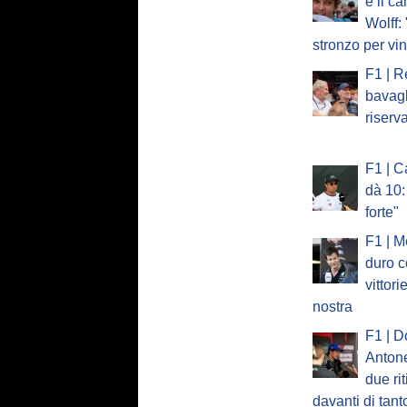
è il c
Wolff:
stronzo per vi
F1 | R
bavagl
riserv
F1 | C
dà 10:
forte"
F1 | M
duro c
vittori
nostra
F1 | D
Antone
due rit
davanti di tant