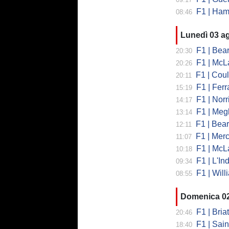
F1 | Hamilto
08:46
Lunedì 03 a
F1 | Bearman
20:30
F1 | McLaren
20:26
F1 | Coulth
20:11
F1 | Ferr
15:19
F1 | Norri
14:17
F1 | Megl
13:14
F1 | Bearman 
12:11
F1 | Merced
11:07
F1 | McLa
10:18
F1 | L'Ind
09:34
F1 | Will
08:55
Domenica 0
F1 | Briat
20:46
F1 | Sainz
18:40