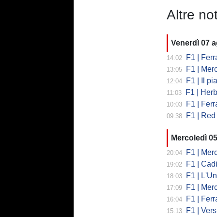
Altre not
Venerdì 07 
F1 | Ferrari
14:02
F1 | Mercedes
13:05
F1 | Il piano
12:04
F1 | Herb
11:03
F1 | Ferrar
10:03
F1 | Red 
09:38
Mercoledì 0
F1 | Mercede
20:04
F1 | Cadi
19:02
F1 | L'Un
18:03
F1 | Merced
17:09
F1 | Ferr
16:04
F1 | Verst
15:13