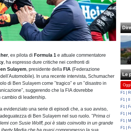
Dir
cher
, ex pilota di
Formula 1
e attuale commentatore
ky
, ha espresso dure critiche nei confronti di
en Sulayem
, presidente della
FIA
(Federazione
Le p
 dell'Automobile). In una recente intervista, Schumacher
ruolo di Ben Sulayem come "tragico" e un "disastro in
Oggi
unicazione", suggerendo che la FIA dovrebbe
 cambio di leadership.
evidenziato una serie di episodi che, a suo avviso,
inadeguatezza di Ben Sulayem nel suo ruolo.
"Prima ci
lemi con Susie Wolff, poi è stato coinvolto in un grande
Liberty Media che ha quasi compromesso la sua