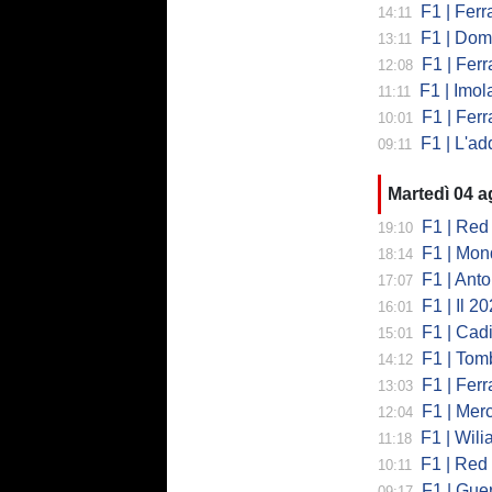
F1 | Ferrari,
14:11
F1 | Domenic
13:11
F1 | Ferra
12:08
F1 | Imola co
11:11
F1 | Ferrari
10:01
F1 | L'addio 
09:11
Martedì 04 
F1 | Red 
19:10
F1 | Mondi
18:14
F1 | Antonell
17:07
F1 | Il 2026 h
16:01
F1 | Cadill
15:01
F1 | Tombazi
14:12
F1 | Ferrar
13:03
F1 | Mercede
12:04
F1 | Wiliams
11:18
F1 | Red Bul
10:11
F1 | Guerra
09:17