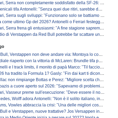
 Serra non completamente soddisfatto della SF-26: "Non è solo la mia macchina"
ali tifa Antonelli: "Senza quei due ritiri, sarebbe davanti di tanto"
ri, Serra sugli sviluppi: "Funzionano solo se battiamo gli altri"
me ultimo Gp del 2026? Antonelli o Ferrari festeggiano il titolo in casa...
, Serra frena gli entusiasmi: "A fine stagione sapremo se SF-26 è forte"
di Verstappen da Red Bull potrebbe far scattare un domino: ne parla Fittipaldi
ago
Bull, Verstappen non deve andare via: Montoya lo convince
ale riaperto con la vittoria di McLaren: Brundle tifa papaya
i e I track limits, il monito di papà Marco: "TiI faccio fare la fine della gallina"
a tradito la Formula 1? Gasly: "Fin dai kart ti dicono di non alzare il piede dal gas"
ac non rimpiange Bottas e Perez: "Migliore scelta che potessimo fare"
s a cuore aperto sul 2026: "Sapevamo di problemi, ma serviva un accordo"
i, Vasseur preme sull'esecuzione: "Deve essere il nostro punto di forza"
s, Wolff adora Antonelli: "Non è il solito italiano, in bolla quando guida"
, Vowles abbraccia la crisi: "Una delle migliori cose che potevano capitare"
l e Verstappen, nuove trattative? Jos Versappen insorge contro i giornalisti
 in Medio Oriente inizia a pesare sul 2027? Imola e Barcellona osservano