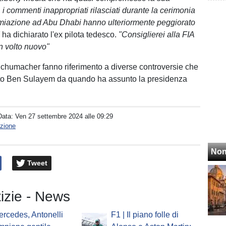
e, i commenti inappropriati rilasciati durante la cerimonia
remiazione ad Abu Dhabi hanno ulteriormente peggiorato
"
ha dichiarato l'ex pilota tedesco.
"Consiglierei alla FIA
n volto nuovo"
 Schumacher fanno riferimento a diverse controversie che
to Ben Sulayem da quando ha assunto la presidenza
Data:
Ven 27 settembre 2024 alle 09:29
zione
Non
Tweet
tizie - News
ercedes, Antonelli
F1 | Il piano folle di