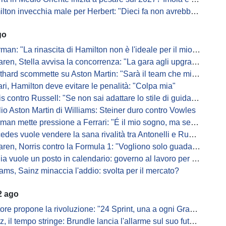
n invecchia male per Herbert: "Dieci fa non avrebbe preso queste penalità"
go
: "La rinascita di Hamilton non è l'ideale per il mio futuro in Ferrari"
, Stella avvisa la concorrenza: "La gara agli upgrade è appena iniziata"
ard scommette su Aston Martin: "Sarà il team che migliorerà di più"
ari, Hamilton deve evitare le penalità: "Colpa mia"
s contro Russell: "Se non sai adattare lo stile di guida, perdi"
io Aston Martin di Williams: Steiner duro contro Vowles
mette pressione a Ferrari: "É il mio sogno, ma se il sedile non sarà libero..."
es vuole vendere la sana rivalità tra Antonelli e Russell: parla Lord
ren, Norris contro la Formula 1: "Vogliono solo guadagnare"
ia vuole un posto in calendario: governo al lavoro per il 2028
iams, Sainz minaccia l'addio: svolta per il mercato?
2 ago
ore propone la rivoluzione: "24 Sprint, una a ogni Gran Premio"
, il tempo stringe: Brundle lancia l'allarme sul suo futuro