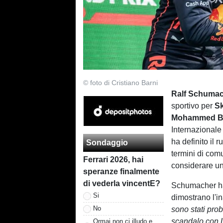
© foto di Cristiano Barni
Ralf Schuma
sportivo per
S
Mohammed B
Internazionale
ha definito il 
Sondaggio
termini di com
Ferrari 2026, hai
considerare un
speranze finalmente
di vederla vincentE?
Schumacher ha 
Si
dimostrano l'
No
sono stati prob
scandalo con 
Ormai non ci illudo e