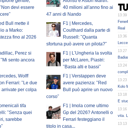
ampione gentile,
Alonso e Aston Martin:
 "Non devi essere
40 milioni all'anno fino ai
ncere"
47 anni di Nando
13:39
Fenerb
ed Bull mette il
F1 | Mercedes,
Real
io a Marko:
Coulthard dalla parte di
13:36
atezza fino al 2026
Russell: "Quanta
Lecce 
sfortuna può avere un pilota?"
13:27
adillac, Perez si
F1 | L'Ungheria la svolta
Badias
 "Mi sento ancora
per McLaren, Piastri:
13:24
"Basta alti e bassi"
comple
ercedes, Wolff
F1 | Verstappen deve
13:23
on Ferrari: "Le due
avere pazienza: "Red
Kolo 
e arrivate per colpa
Bull può aprire un nuovo
13:18
corso"
E studi
omenicali tifa
F1 | Imola come ultimo
13:16
lli: "Senza quei
Gp del 2026? Antonelli o
vita. 
iri, sarebbe
Ferrari festeggiano il
13:13
o"
titolo in casa...