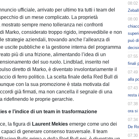
08:02
annuncio ufficiale, arrivato per ultimo tra tutti i team del
Zeball
specchio di un mese complicato. La proprietà
08:00
 mostrato sempre meno tolleranza nei confronti
chiacc
 di Marko, considerato troppo rigido, imprevedibile e non
superi
lle strategie aziendali, trovando anche l'alleanza di
può d
sue uscite pubbliche e la gestione interna del programma
decisi
eato più di una frizione, alimentando l’idea di un
07:55
mensionamento del suo ruolo. Lindblad, inserito nel
finali
ulso diretto di Marko, è diventato involontariamente il
07:49
accio di ferro politico. La scelta finale della Red Bull di
alla p
unque con la sua promozione è stata motivata dal
07:43
accordi già firmati, ma non cancella il segnale di una
resta 
ta ridefinendo le proprie gerarchie.
07:38
ora s
kies e l’indice di un team in trasformazione
07:34
ce, la figura di
Laurent Mekies
emerge come uno dei
De Ros
 capaci di generare consenso trasversale. Il team
07:30
 Racing Bulls prima e della Red Bull poi, è diventato un