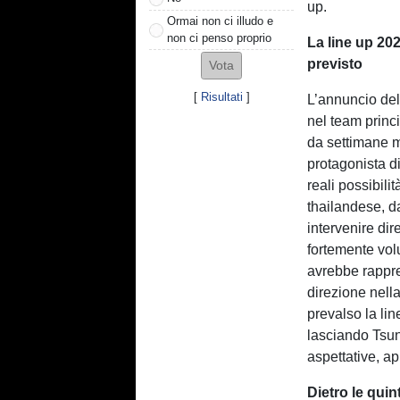
up.
Ormai non ci illudo e
non ci penso proprio
La line up 20
previsto
[
Risultati
]
L’annuncio de
nel team princ
da settimane m
protagonista di
reali possibili
thailandese, d
intervenire dir
fortemente vol
avrebbe rappre
direzione nell
prevalso la lin
lasciando Tsuno
aspettative, ap
Dietro le quin