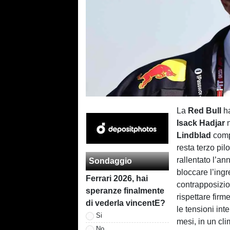
La
Red Bull
ha
Isack Hadjar
n
Lindblad
comp
resta terzo pi
rallentato l’an
Sondaggio
bloccare l’ing
Ferrari 2026, hai
contrapposizio
speranze finalmente
rispettare fir
di vederla vincentE?
le tensioni in
Si
mesi, in un cli
No