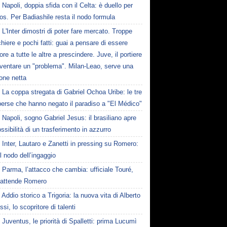
Napoli, doppia sfida con il Celta: è duello per
os. Per Badiashile resta il nodo formula
L'Inter dimostri di poter fare mercato. Troppe
hiere e pochi fatti: guai a pensare di essere
ore a tutte le altre a prescindere. Juve, il portiere
iventare un "problema". Milan-Leao, serve una
one netta
La coppa stregata di Gabriel Ochoa Uribe: le tre
 perse che hanno negato il paradiso a "El Médico"
Napoli, sogno Gabriel Jesus: il brasiliano apre
ossibilità di un trasferimento in azzurro
Inter, Lautaro e Zanetti in pressing su Romero:
il nodo dell’ingaggio
Parma, l’attacco che cambia: ufficiale Touré,
i attende Romero
Addio storico a Trigoria: la nuova vita di Alberto
si, lo scopritore di talenti
Juventus, le priorità di Spalletti: prima Lucumì