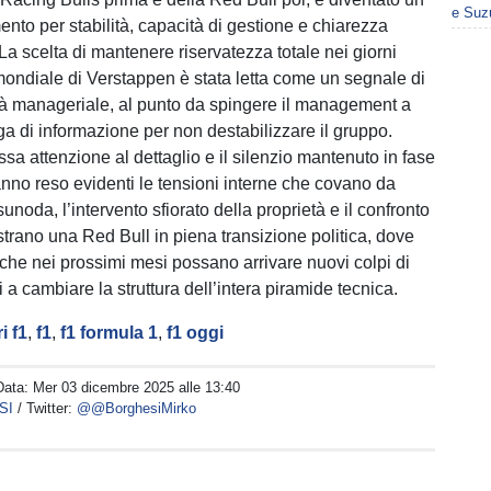
e Suz
mento per stabilità, capacità di gestione e chiarezza
La scelta di mantenere riservatezza totale nei giorni
mondiale di Verstappen è stata letta come un segnale di
à manageriale, al punto da spingere il management a
ga di informazione per non destabilizzare il gruppo.
essa attenzione al dettaglio e il silenzio mantenuto in fase
nno reso evidenti le tensioni interne che covano da
sunoda, l’intervento sfiorato della proprietà e il confronto
rano una Red Bull in piena transizione politica, dove
che nei prossimi mesi possano arrivare nuovi colpi di
 a cambiare la struttura dell’intera piramide tecnica.
i f1
,
f1
,
f1 formula 1
,
f1 oggi
Data:
Mer 03 dicembre 2025 alle 13:40
SI
/ Twitter:
@@BorghesiMirko