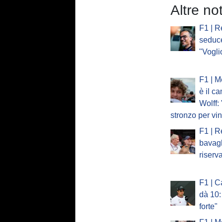
Altre no
F1 | R
seduc
"Vogli
F1 | M
è il c
Wolff:
stronzo per vi
F1 | R
bavagl
riserv
F1 | C
dà 10:
forte"