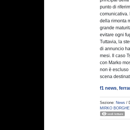
punto di riferi
comunicativa. 
della rimonta 
grande maturit
evitare ogni fu
Tuttavia, la st
di annuncio ha
mesi. Il caso T
con Marko most
non è escluso 
scena destinati
f1 news
,
ferrar
Sezione:
News
/ 
MIRKO BORGHE
vedi letture