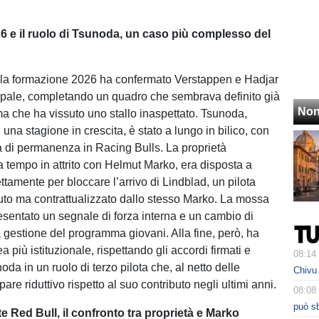
26 e il ruolo di Tsunoda, un caso più complesso del
lla formazione 2026 ha confermato Verstappen e Hadjar
ipale, completando un quadro che sembrava definito già
Non
a che ha vissuto uno stallo inaspettato. Tsunoda,
 una stagione in crescita, è stato a lungo in bilico, con
tà di permanenza in Racing Bulls. La proprietà
a tempo in attrito con Helmut Marko, era disposta a
ettamente per bloccare l’arrivo di Lindblad, un pilota
uto ma contrattualizzato dallo stesso Marko. La mossa
sentato un segnale di forza interna e un cambio di
a gestione del programma giovani. Alla fine, però, ha
ea più istituzionale, rispettando gli accordi firmati e
08:14
da in un ruolo di terzo pilota che, al netto delle
Chivu 
pare riduttivo rispetto al suo contributo negli ultimi anni.
08:08
può sb
te Red Bull, il confronto tra proprietà e Marko