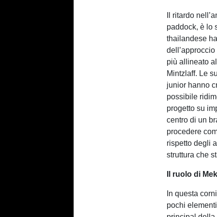
Il ritardo nell’
paddock, è lo 
thailandese ha
dell’approccio
più allineato a
Mintzlaff. Le 
junior hanno cr
possibile ridi
progetto su imp
centro di un br
procedere com
rispetto degli 
struttura che s
Il ruolo di Me
In questa corni
pochi elementi
principal della