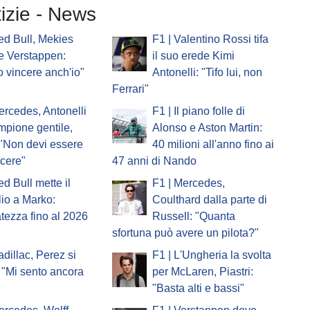
tizie - News
ed Bull, Mekies
F1 | Valentino Rossi tifa
e Verstappen:
il suo erede Kimi
o vincere anch'io"
Antonelli: "Tifo lui, non
Ferrari"
ercedes, Antonelli
F1 | Il piano folle di
ampione gentile,
Alonso e Aston Martin:
 "Non devi essere
40 milioni all'anno fino ai
ncere"
47 anni di Nando
ed Bull mette il
F1 | Mercedes,
io a Marko:
Coulthard dalla parte di
atezza fino al 2026
Russell: "Quanta
sfortuna può avere un pilota?"
adillac, Perez si
F1 | L'Ungheria la svolta
 "Mi sento ancora
per McLaren, Piastri:
"Basta alti e bassi"