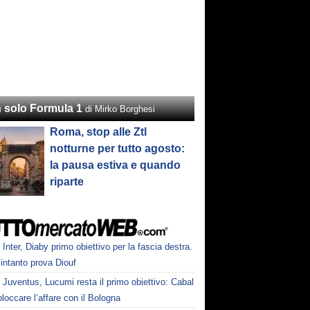
 solo Formula 1
di Mirko Borghesi
Roma, stop alle Ztl
notturne per tutto agosto:
la pausa estiva e quando
riparte
Inter, Diaby primo obiettivo per la fascia destra.
intanto prova Diouf
Juventus, Lucumi resta il primo obiettivo: Cabal
loccare l’affare con il Bologna