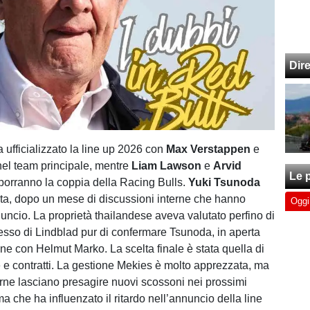
Dir
 ufficializzato la line up 2026 con
Max Verstappen
e
el team principale, mentre
Liam Lawson
e
Arvid
Le p
orranno la coppia della Racing Bulls.
Yuki Tsunoda
lota, dopo un mese di discussioni interne che hanno
Oggi
nuncio. La proprietà thailandese aveva valutato perfino di
resso di Lindblad pur di confermare Tsunoda, in aperta
ne con Helmut Marko. La scelta finale è stata quella di
me e contratti. La gestione Mekies è molto apprezzata, ma
terne lasciano presagire nuovi scossoni nei prossimi
ma che ha influenzato il ritardo nell’annuncio della line