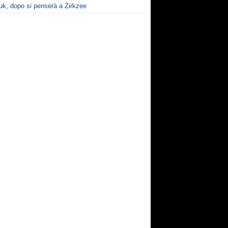
uk, dopo si penserà a Zirkzee