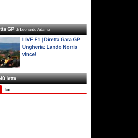
etta GP
di Leonardo Adamo
LIVE F1 | Diretta Gara GP
Ungheria: Lando Norris
vince!
iù lette
Ieri