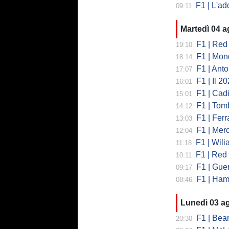
F1 | L'addio 
09:11
Martedì 04 
F1 | Red 
19:10
F1 | Mondi
18:14
F1 | Antonell
17:07
F1 | Il 2026 h
16:01
F1 | Cadill
15:01
F1 | Tombazi
14:12
F1 | Ferrar
13:03
F1 | Mercede
12:04
F1 | Wiliams
11:18
F1 | Red Bul
10:11
F1 | Guerra
09:17
F1 | Hamilto
08:46
Lunedì 03 a
F1 | Bearman
20:30