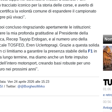
tracciato iconico per la storia delle corse, e averlo di
certifica la volontà comune di espandere il campionato
re più vivaci".
 poi concluso ringraziando apertamente le istituzioni:
ere la mia profonda gratitudine al Presidente della
rca, Recep Tayyip Erdogan, e al numero uno della
Non
cale TOSFED, Eren Uclertopragi. Grazie a questa solida
 ci limitiamo a garantire la presenza stabile della
F1
in
a lungo termine, ma diamo anche un forte impulso
 dell'intero motorsport, creando basi robuste per uno
uro nei prossimi anni".
Data:
Ven 24 aprile 2026 alle 15:23
SI
/ Twitter:
@@BorghesiMirko
01:00
e retr
00:56
Antog