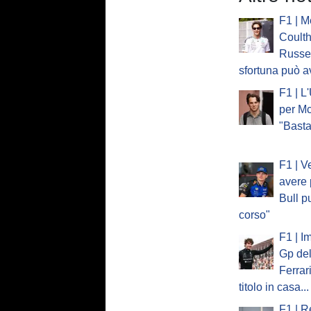
F1 | M
Coulth
Russel
sfortuna può a
F1 | L
per Mc
"Basta
F1 | V
avere 
Bull p
corso"
F1 | I
Gp del
Ferrar
titolo in casa...
F1 | R