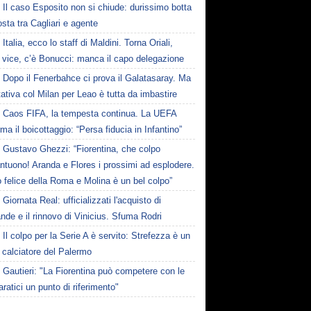
Il caso Esposito non si chiude: durissimo botta
osta tra Cagliari e agente
Italia, ecco lo staff di Maldini. Torna Oriali,
i vice, c’è Bonucci: manca il capo delegazione
Dopo il Fenerbahce ci prova il Galatasaray. Ma
ttativa col Milan per Leao è tutta da imbastire
Caos FIFA, la tempesta continua. La UEFA
ma il boicottaggio: “Persa fiducia in Infantino”
Gustavo Ghezzi: “Fiorentina, che colpo
ntuono! Aranda e Flores i prossimi ad esplodere.
 felice della Roma e Molina è un bel colpo”
Giornata Real: ufficializzati l'acquisto di
de e il rinnovo di Vinicius. Sfuma Rodri
Il colpo per la Serie A è servito: Strefezza è un
 calciatore del Palermo
Gautieri: "La Fiorentina può competere con le
aratici un punto di riferimento"