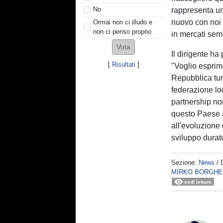
No
rappresenta un 
nuovo con noi 
Ormai non ci illudo e
non ci penso proprio
in mercati semp
Il dirigente ha
[
Risultati
]
"Voglio esprim
Repubblica tu
federazione lo
partnership non
questo Paese 
all'evoluzione
sviluppo durat
Sezione:
News
/ 
MIRKO BORGHE
vedi letture