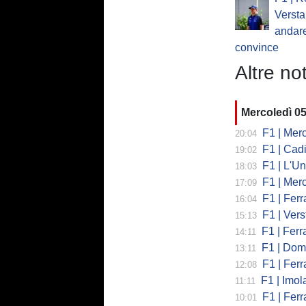
Verst
andare
convince
Altre not
Mercoledì 0
F1 | Mercede
20:04
F1 | Cadi
19:02
F1 | L'Un
18:03
F1 | Merced
17:09
F1 | Ferr
16:04
F1 | Verst
15:13
F1 | Ferrari,
14:11
F1 | Domenic
13:11
F1 | Ferra
12:08
F1 | Imola co
11:11
F1 | Ferrari
10:01