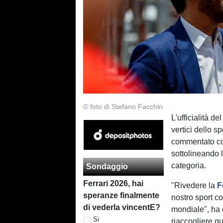
© foto di Stefano Facchin
L'ufficialità d
vertici dello
commentato co
sottolineando l
categoria.
Sondaggio
Ferrari 2026, hai
"Rivedere la
F
speranze finalmente
nostro sport co
di vederla vincentE?
mondiale", ha d
Si
riaccogliere qu