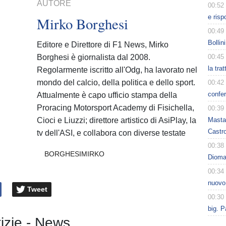
AUTORE
00:52
e risp
Mirko Borghesi
00:49
Bollin
Editore e Direttore di F1 News, Mirko
Borghesi è giornalista dal 2008.
00:45
la tra
Regolarmente iscritto all'Odg, ha lavorato nel
mondo del calcio, della politica e dello sport.
00:42
confer
Attualmente è capo ufficio stampa della
Proracing Motorsport Academy di Fisichella,
00:39
Cioci e Liuzzi; direttore artistico di AsiPlay, la
Masta
Castro
tv dell'ASI, e collabora con diverse testate
00:38
BORGHESIMIRKO
Dioman
00:34
nuovo
Tweet
00:30
big. P
tizie - News