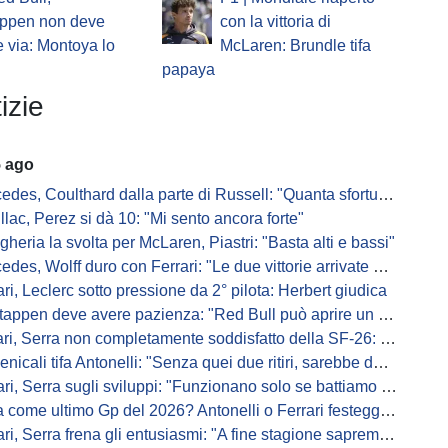
appen non deve
con la vittoria di
 via: Montoya lo
McLaren: Brundle tifa
papaya
izie
5 ago
s, Coulthard dalla parte di Russell: "Quanta sfortuna può avere un pilota?"
llac, Perez si dà 10: "Mi sento ancora forte"
gheria la svolta per McLaren, Piastri: "Basta alti e bassi"
es, Wolff duro con Ferrari: "Le due vittorie arrivate per colpa nostra
ari, Leclerc sotto pressione da 2° pilota: Herbert giudica
appen deve avere pazienza: "Red Bull può aprire un nuovo corso"
 Serra non completamente soddisfatto della SF-26: "Non è solo la mia macchina"
ali tifa Antonelli: "Senza quei due ritiri, sarebbe davanti di tanto"
ri, Serra sugli sviluppi: "Funzionano solo se battiamo gli altri"
me ultimo Gp del 2026? Antonelli o Ferrari festeggiano il titolo in casa...
, Serra frena gli entusiasmi: "A fine stagione sapremo se SF-26 è forte"