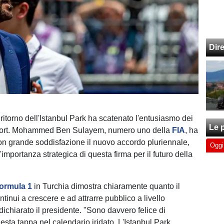
Dir
el ritorno dell'Istanbul Park ha scatenato l'entusiasmo dei
Le p
 sport. Mohammed Ben Sulayem, numero uno della
FIA
, ha
n grande soddisfazione il nuovo accordo pluriennale,
Oggi
'importanza strategica di questa firma per il futuro della
ormula 1
in Turchia dimostra chiaramente quanto il
ntinui a crescere e ad attrarre pubblico a livello
ichiarato il presidente. "Sono davvero felice di
esta tappa nel calendario iridato. L'Istanbul Park