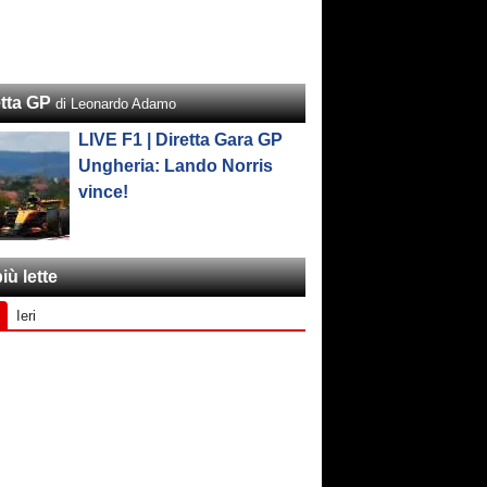
etta GP
di Leonardo Adamo
LIVE F1 | Diretta Gara GP
Ungheria: Lando Norris
vince!
iù lette
Ieri