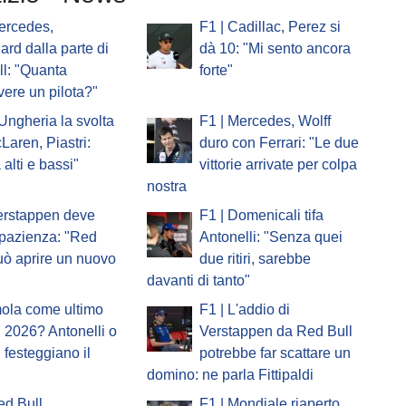
ercedes,
F1 | Cadillac, Perez si
ard dalla parte di
dà 10: "Mi sento ancora
l: "Quanta
forte"
vere un pilota?"
'Ungheria la svolta
F1 | Mercedes, Wolff
Laren, Piastri:
duro con Ferrari: "Le due
 alti e bassi"
vittorie arrivate per colpa
nostra
erstappen deve
F1 | Domenicali tifa
pazienza: "Red
Antonelli: "Senza quei
uò aprire un nuovo
due ritiri, sarebbe
davanti di tanto"
mola come ultimo
F1 | L'addio di
 2026? Antonelli o
Verstappen da Red Bull
i festeggiano il
potrebbe far scattare un
domino: ne parla Fittipaldi
ed Bull,
F1 | Mondiale riaperto