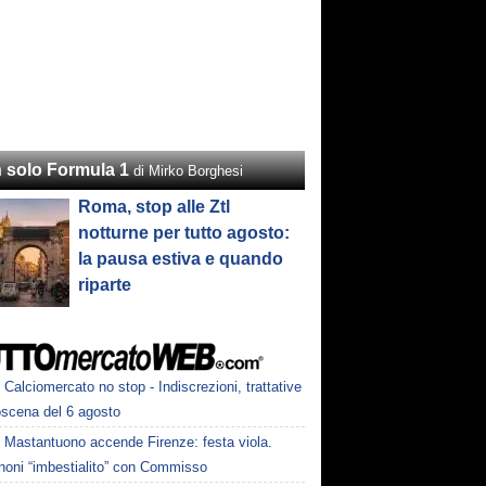
 solo Formula 1
di Mirko Borghesi
Roma, stop alle Ztl
notturne per tutto agosto:
la pausa estiva e quando
riparte
Calciomercato no stop - Indiscrezioni, trattative
oscena del 6 agosto
Mastantuono accende Firenze: festa viola.
noni “imbestialito” con Commisso