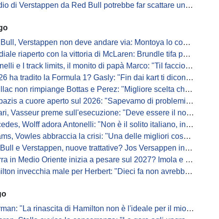
di Verstappen da Red Bull potrebbe far scattare un domino: ne parla Fittipaldi
ago
Bull, Verstappen non deve andare via: Montoya lo convince
ale riaperto con la vittoria di McLaren: Brundle tifa papaya
i e I track limits, il monito di papà Marco: "TiI faccio fare la fine della gallina"
a tradito la Formula 1? Gasly: "Fin dai kart ti dicono di non alzare il piede dal gas"
ac non rimpiange Bottas e Perez: "Migliore scelta che potessimo fare"
s a cuore aperto sul 2026: "Sapevamo di problemi, ma serviva un accordo"
i, Vasseur preme sull'esecuzione: "Deve essere il nostro punto di forza"
s, Wolff adora Antonelli: "Non è il solito italiano, in bolla quando guida"
, Vowles abbraccia la crisi: "Una delle migliori cose che potevano capitare"
l e Verstappen, nuove trattative? Jos Versappen insorge contro i giornalisti
 in Medio Oriente inizia a pesare sul 2027? Imola e Barcellona osservano
n invecchia male per Herbert: "Dieci fa non avrebbe preso queste penalità"
go
: "La rinascita di Hamilton non è l'ideale per il mio futuro in Ferrari"