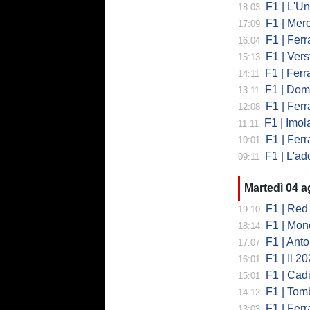
F1 | L'Un
18:03
F1 | Merced
17:09
F1 | Ferr
16:04
F1 | Verst
15:13
F1 | Ferrari,
14:11
F1 | Domenic
13:11
F1 | Ferra
12:08
F1 | Imola co
11:11
F1 | Ferrari
10:01
F1 | L'addio 
09:11
Martedì 04 
F1 | Red 
19:10
F1 | Mondi
18:14
F1 | Antonell
17:07
F1 | Il 2026 h
16:01
F1 | Cadill
15:01
F1 | Tombazi
14:12
F1 | Ferrar
13:03