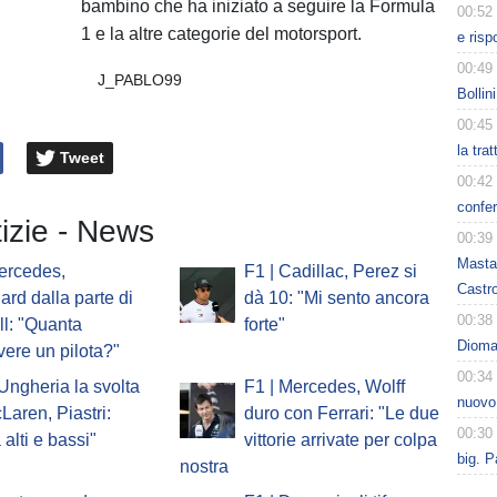
bambino che ha iniziato a seguire la Formula
00:52
1 e la altre categorie del motorsport.
e risp
00:49
J_PABLO99
Bollin
00:45
la tra
Tweet
00:42
confer
tizie - News
00:39
Masta
ercedes,
F1 | Cadillac, Perez si
Castro
ard dalla parte di
dà 10: "Mi sento ancora
00:38
l: "Quanta
forte"
Dioman
vere un pilota?"
00:34
'Ungheria la svolta
F1 | Mercedes, Wolff
nuovo
Laren, Piastri:
duro con Ferrari: "Le due
00:30
 alti e bassi"
vittorie arrivate per colpa
big. P
nostra