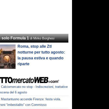
 solo Formula 1
di Mirko Borghesi
Roma, stop alle Ztl
notturne per tutto agosto:
la pausa estiva e quando
riparte
Calciomercato no stop - Indiscrezioni, trattative
oscena del 6 agosto
Mastantuono accende Firenze: festa viola.
noni “imbestialito” con Commisso