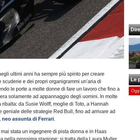
Dir
egli ultimi anni ha sempre più spinto per creare
Le p
le scuderie e dei propri organigrammi un'aria di
endo le porte a molte donne di fare un lavoro che fino a
Oggi
era solamente ad appannaggio degli uomini. In molte
a ribalta: da Susie Wolff, moglie di Toto, a Hannah
 geniale delle strategie Red Bull, fino ad arrivare ad
,
neo assunta di Ferrari
.
 mai stata un ingegnere di pista donna e in Haas
 nella prossima stagione: si tratta della Laura Muller,