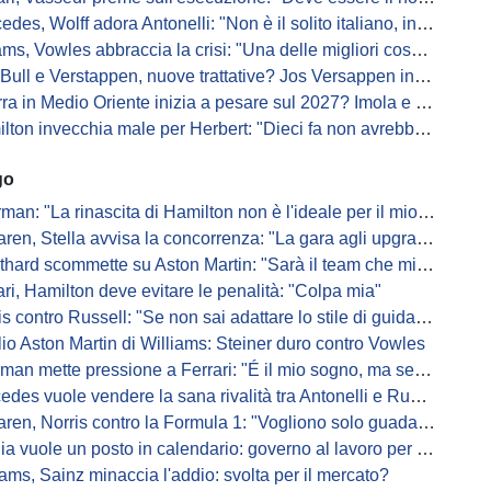
s, Wolff adora Antonelli: "Non è il solito italiano, in bolla quando guida"
, Vowles abbraccia la crisi: "Una delle migliori cose che potevano capitare"
l e Verstappen, nuove trattative? Jos Versappen insorge contro i giornalisti
 in Medio Oriente inizia a pesare sul 2027? Imola e Barcellona osservano
n invecchia male per Herbert: "Dieci fa non avrebbe preso queste penalità"
go
: "La rinascita di Hamilton non è l'ideale per il mio futuro in Ferrari"
, Stella avvisa la concorrenza: "La gara agli upgrade è appena iniziata"
ard scommette su Aston Martin: "Sarà il team che migliorerà di più"
ari, Hamilton deve evitare le penalità: "Colpa mia"
s contro Russell: "Se non sai adattare lo stile di guida, perdi"
io Aston Martin di Williams: Steiner duro contro Vowles
mette pressione a Ferrari: "É il mio sogno, ma se il sedile non sarà libero..."
es vuole vendere la sana rivalità tra Antonelli e Russell: parla Lord
ren, Norris contro la Formula 1: "Vogliono solo guadagnare"
ia vuole un posto in calendario: governo al lavoro per il 2028
iams, Sainz minaccia l'addio: svolta per il mercato?