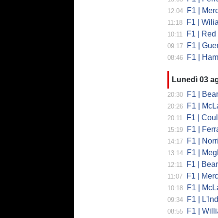
F1 | Mercede
12:04
F1 | Wiliams
11:18
F1 | Red Bul
10:11
F1 | Guerra
09:17
F1 | Hamilto
08:46
Lunedì 03 a
F1 | Bearman
20:30
F1 | McLaren
20:26
F1 | Coulth
20:11
F1 | Ferr
15:19
F1 | Norri
14:17
F1 | Megl
13:14
F1 | Bearman 
12:11
F1 | Merced
11:07
F1 | McLa
10:18
F1 | L'Ind
09:34
F1 | Will
08:55