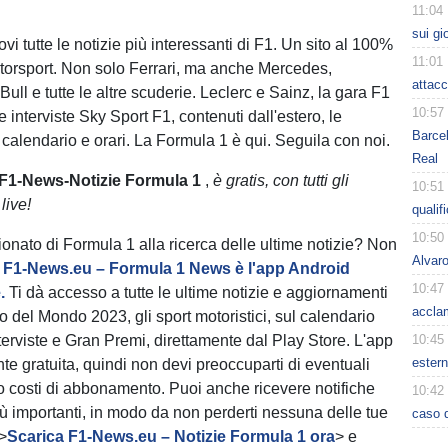
11:04
sui gi
i tutte le notizie più interessanti di F1. Un sito al 100%
11:01
torsport. Non solo Ferrari, ma anche Mercedes,
attacc
ll e tutte le altre scuderie. Leclerc e Sainz, la gara F1
10:57
 le interviste Sky Sport F1, contenuti dall'estero, le
Barcel
 calendario e orari. La Formula 1 è qui. Seguila con noi.
Real
 F1-News-Notizie Formula 1
,
è gratis, con tutti gli
10:51
live!
qualif
10:50
onato di Formula 1 alla ricerca delle ultime notizie? Non
Alvar
!
F1-News.eu – Formula 1 News è l'app Android
10:47
.
Ti dà accesso a tutte le ultime notizie e aggiornamenti
acclam
 del Mondo 2023, gli sport motoristici, sul calendario
terviste e Gran Premi, direttamente dal Play Store. L'app
10:45
estern
e gratuita, quindi non devi preoccuparti di eventuali
 o costi di abbonamento. Puoi anche ricevere notifiche
10:42
più importanti, in modo da non perderti nessuna delle tue
caso d
 >
Scarica F1-News.eu – Notizie Formula 1 ora
> e