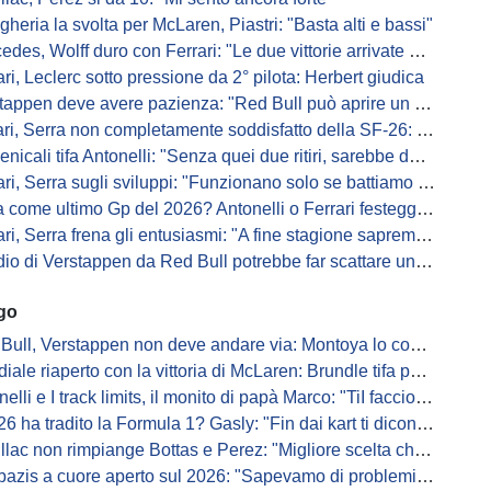
gheria la svolta per McLaren, Piastri: "Basta alti e bassi"
es, Wolff duro con Ferrari: "Le due vittorie arrivate per colpa nostra
ari, Leclerc sotto pressione da 2° pilota: Herbert giudica
appen deve avere pazienza: "Red Bull può aprire un nuovo corso"
 Serra non completamente soddisfatto della SF-26: "Non è solo la mia macchina"
ali tifa Antonelli: "Senza quei due ritiri, sarebbe davanti di tanto"
ri, Serra sugli sviluppi: "Funzionano solo se battiamo gli altri"
me ultimo Gp del 2026? Antonelli o Ferrari festeggiano il titolo in casa...
, Serra frena gli entusiasmi: "A fine stagione sapremo se SF-26 è forte"
di Verstappen da Red Bull potrebbe far scattare un domino: ne parla Fittipaldi
ago
Bull, Verstappen non deve andare via: Montoya lo convince
ale riaperto con la vittoria di McLaren: Brundle tifa papaya
i e I track limits, il monito di papà Marco: "TiI faccio fare la fine della gallina"
a tradito la Formula 1? Gasly: "Fin dai kart ti dicono di non alzare il piede dal gas"
ac non rimpiange Bottas e Perez: "Migliore scelta che potessimo fare"
s a cuore aperto sul 2026: "Sapevamo di problemi, ma serviva un accordo"