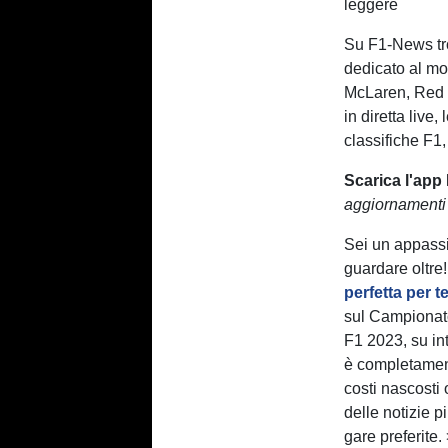
leggere
Su F1-News trov
dedicato al mo
McLaren, Red Bu
in diretta live,
classifiche F1,
Scarica l'app
aggiornamenti 
Sei un appassi
guardare oltre
perfetta per te
sul Campionato
F1 2023, su in
è completament
costi nascosti
delle notizie 
gare preferite.