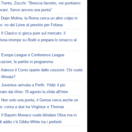
Trento, Zocchi: "Brescia favorito, noi puntiamo
ovani. Serve ancora una punta"
Dopo Molina, la Roma cerca un altro colpo in
o: no del Lione al prestito per Fofana
Il Clasico si gioca pure sul mercato: il
lona irrompe su Rodri e prepara lo smacco al
Europa League e Conference League
icazioni, le partite in programma
Adesso il Como riparte dalle cessioni. Chi vuole
o Morata?
Juventus arrivata a Perth. Yildiz il più
ato dai tifosi: l'8 agosto la sfida all'Inter
Non solo una punta, il Genoa cerca anche un
o: corsa a due tra Virginius e Thomas
Il Bayern Monaco vuole blindare Olise ma in
i addio c'è Gibbs-White tra i preferiti