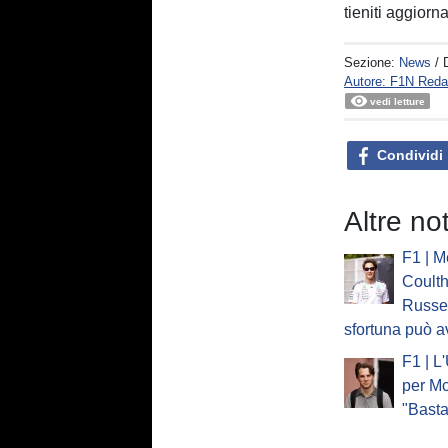
tieniti aggiorna
Sezione:
News
/ 
Autore: F1N Reda
vedi letture
Condividi
Altre no
F1 | M
Coulth
Russel
sfortuna può a
F1 | L
per Mc
"Basta