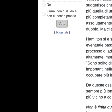
No
suggerisce che
più quella di 
Ormai non ci illudo e
non ci penso proprio
più completame
assolutamente 
dubbio. Ma ci s
[
Risultati
]
Hamilton si è 
eventuale passa
processo di ad
altamente impr
"Sono solito di
importanti nel
occupare più la
Da queste oss
sempre più lon
più vicino a c
Non è finita qu