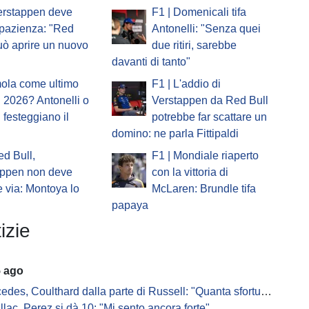
erstappen deve
F1 | Domenicali tifa
pazienza: "Red
Antonelli: "Senza quei
uò aprire un nuovo
due ritiri, sarebbe
davanti di tanto"
mola come ultimo
F1 | L'addio di
 2026? Antonelli o
Verstappen da Red Bull
i festeggiano il
potrebbe far scattare un
domino: ne parla Fittipaldi
ed Bull,
F1 | Mondiale riaperto
appen non deve
con la vittoria di
 via: Montoya lo
McLaren: Brundle tifa
papaya
izie
5 ago
s, Coulthard dalla parte di Russell: "Quanta sfortuna può avere un pilota?"
llac, Perez si dà 10: "Mi sento ancora forte"