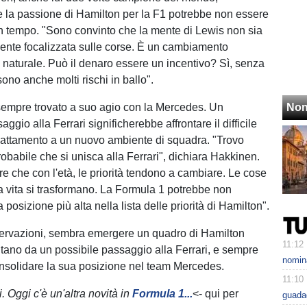
 la passione di Hamilton per la F1 potrebbe non essere
un tempo. "Sono convinto che la mente di Lewis non sia
nte focalizzata sulle corse. È un cambiamento
naturale. Può il denaro essere un incentivo? Sì, senza
ono anche molti rischi in ballo".
sempre trovato a suo agio con la Mercedes. Un
Non
ggio alla Ferrari significherebbe affrontare il difficile
attamento a un nuovo ambiente di squadra. "Trovo
obabile che si unisca alla Ferrari", dichiara Hakkinen.
re che con l'età, le priorità tendono a cambiare. Le cose
la vita si trasformano. La Formula 1 potrebbe non
 posizione più alta nella lista delle priorità di Hamilton".
ervazioni, sembra emergere un quadro di Hamilton
11:12
tano da un possibile passaggio alla Ferrari, e sempre
nomina
onsolidare la sua posizione nel team Mercedes.
11:10
i. Oggi c'è un'altra novità in
Formula 1...
<- qui per
guadag