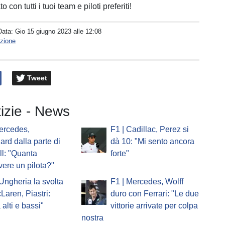
to con tutti i tuoi team e piloti preferiti!
Data:
Gio 15 giugno 2023 alle 12:08
zione
Tweet
tizie - News
ercedes,
F1 | Cadillac, Perez si
ard dalla parte di
dà 10: "Mi sento ancora
l: "Quanta
forte"
vere un pilota?"
'Ungheria la svolta
F1 | Mercedes, Wolff
Laren, Piastri:
duro con Ferrari: "Le due
 alti e bassi"
vittorie arrivate per colpa
nostra