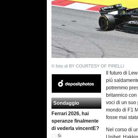
© foto di BY COURTESY OF PIRELLI
Il futuro di L
più saldamente
potremmo prest
britannico con
voci di un suo 
Sondaggio
mondo di F1 Mi
Ferrari 2026, hai
fosse mai stat
speranze finalmente
di vederla vincentE?
Nel corso di u
Si
Unibet, Hakkin