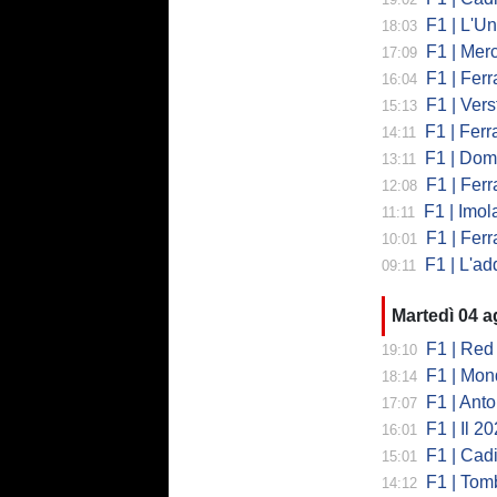
F1 | L'Un
18:03
F1 | Merced
17:09
F1 | Ferr
16:04
F1 | Verst
15:13
F1 | Ferrari,
14:11
F1 | Domenic
13:11
F1 | Ferra
12:08
F1 | Imola co
11:11
F1 | Ferrari
10:01
F1 | L'addio 
09:11
Martedì 04 
F1 | Red 
19:10
F1 | Mondi
18:14
F1 | Antonell
17:07
F1 | Il 2026 h
16:01
F1 | Cadill
15:01
F1 | Tombazi
14:12