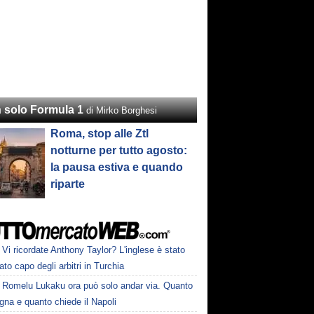
 solo Formula 1
di Mirko Borghesi
Roma, stop alle Ztl
notturne per tutto agosto:
la pausa estiva e quando
riparte
Vi ricordate Anthony Taylor? L'inglese è stato
to capo degli arbitri in Turchia
Romelu Lukaku ora può solo andar via. Quanto
na e quanto chiede il Napoli