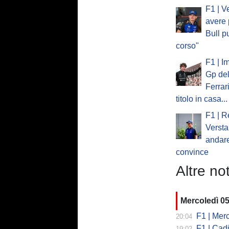
F1 | V
avere 
Bull p
corso"
F1 | I
Gp del
Ferrar
titolo in casa...
F1 | R
Verst
andare
convince
Altre not
Mercoledì 0
F1 | Mercede
20:04
F1 | Cadi
19:02