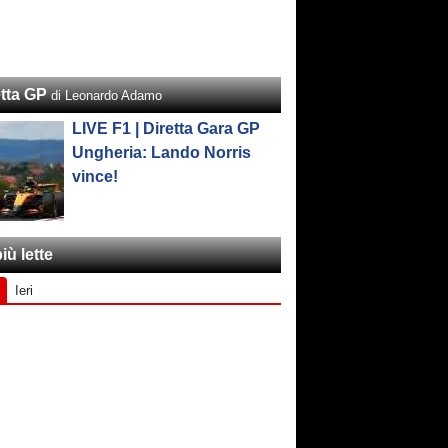
etta GP
di Leonardo Adamo
LIVE F1 | Diretta Gara GP
Ungheria: Lando Norris
vince!
iù lette
Ieri