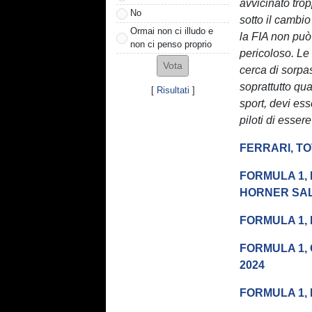
avvicinato tro
No
sotto il cambi
Ormai non ci illudo e
la FIA non può
non ci penso proprio
pericoloso. Le
cerca di sorpa
soprattutto qua
[
Risultati
]
sport, devi esse
piloti di esser
FERRARI, T
FORMULA 1,
HORNER SA
FORMULA 1, 
FORMULA 1,
2024
FORMULA 1,