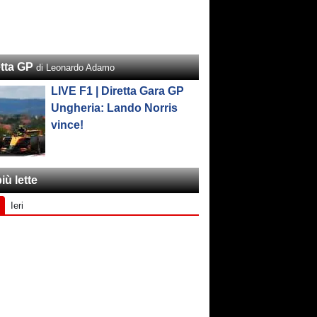
etta GP
di Leonardo Adamo
LIVE F1 | Diretta Gara GP
Ungheria: Lando Norris
vince!
iù lette
Ieri