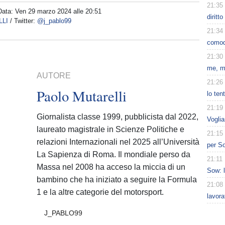
21:35
Data:
Ven 29 marzo 2024 alle 20:51
diritto
LLI
/ Twitter:
@j_pablo99
21:34
comod
21:30
me, m
AUTORE
21:26
Paolo Mutarelli
lo ten
21:19
Giornalista classe 1999, pubblicista dal 2022,
Voglia
laureato magistrale in Scienze Politiche e
21:15
relazioni Internazionali nel 2025 all’Università
per So
La Sapienza di Roma. Il mondiale perso da
21:11
Massa nel 2008 ha acceso la miccia di un
Sow: 
bambino che ha iniziato a seguire la Formula
21:08
1 e la altre categorie del motorsport.
lavora
J_PABLO99