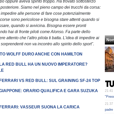
ppo oppure aveva spinto troppo. Ha trovato sottosterzo
o posteriore. Siamo nel pieno campo dei trucchi da corsa:
 impedire alle persone di fare cose potenzialmente
 corse sono pericolose e bisogna stare attenti quando si
ssare, quando si avvicina. Bisogna essere pronti
ndo hai di fronte piloti come Alonso. Fa parte dello
re attento che l'altro pilota ti batta. L'idea di impedire ai
Non
e sorprendenti non va incontro allo spirito dello sport".
OTO WOLFF DURO ANCHE CON HAMILTON
 LA RED BULL HA UN NUOVO IMPERATORE?
LE
FERRARI VS RED BULL: SUL GRAINING SF-24 TOP
 GIAPPONE: ORARIO QUALIFICA E GARA SUZUKA
21:41
"Preoc
21:37
 FERRARI: VASSEUR SUONA LA CARICA
padre