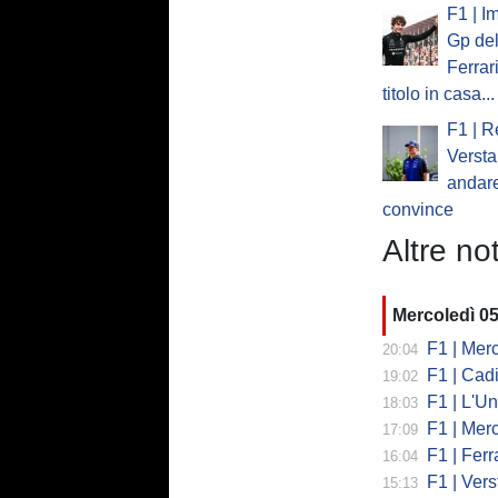
F1 | I
Gp del
Ferrar
titolo in casa...
F1 | R
Verst
andare
convince
Altre not
Mercoledì 0
F1 | Mercede
20:04
F1 | Cadi
19:02
F1 | L'Un
18:03
F1 | Merced
17:09
F1 | Ferr
16:04
F1 | Verst
15:13