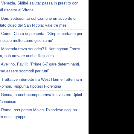
Venezia, Sidibé saluta: passa in prestito con
 di riscatto al Vitoria
Bari, sottoscritto col Comune un accordo di
ato d'uso del San Nicola: vale tre mesi
Como, Couto si presenta: "Step importante per
i piace molto come giochiamo"
Moncada trova squadra? Il Nottingham Forest
ta, può arrivare anche Reijnders
Avellino, Favilli: "Prime 6-7 gare determinanti.
mo essere scomodi per tutti"
Trattative interrotte tra West Ham e Tottenham
lomon. Rispunta l'ipotesi Fiorentina
Genoa, a centrocampo arriva lo svizzero Djibril
l'annuncio
Roma, recuperato Malen: l'olandese oggi ha
to con il gruppo