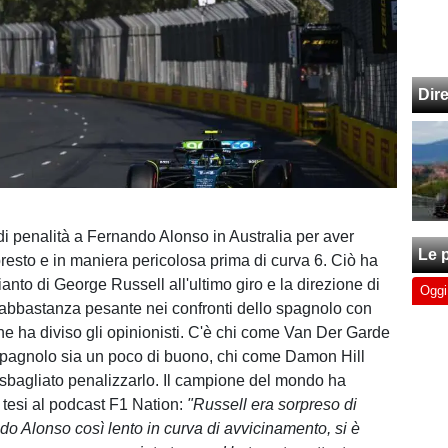
Dir
di penalità a Fernando Alonso in Australia per aver
Le p
presto e in maniera pericolosa prima di curva 6. Ciò ha
anto di George Russell all'ultimo giro e la direzione di
Oggi
abbastanza pesante nei confronti dello spagnolo con
he ha diviso gli opinionisti. C'è chi come Van Der Garde
spagnolo sia un poco di buono, chi come Damon Hill
sbagliato penalizzarlo. Il campione del mondo ha
 tesi al podcast F1 Nation:
"Russell era sorpreso di
do Alonso così lento in curva di avvicinamento, si è