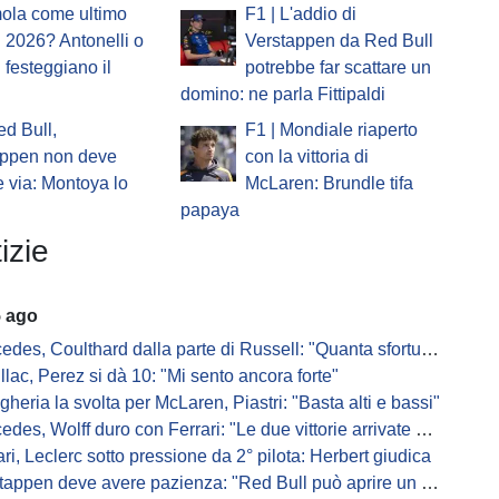
mola come ultimo
F1 | L'addio di
 2026? Antonelli o
Verstappen da Red Bull
i festeggiano il
potrebbe far scattare un
domino: ne parla Fittipaldi
ed Bull,
F1 | Mondiale riaperto
appen non deve
con la vittoria di
 via: Montoya lo
McLaren: Brundle tifa
papaya
izie
5 ago
s, Coulthard dalla parte di Russell: "Quanta sfortuna può avere un pilota?"
llac, Perez si dà 10: "Mi sento ancora forte"
gheria la svolta per McLaren, Piastri: "Basta alti e bassi"
es, Wolff duro con Ferrari: "Le due vittorie arrivate per colpa nostra
ari, Leclerc sotto pressione da 2° pilota: Herbert giudica
appen deve avere pazienza: "Red Bull può aprire un nuovo corso"