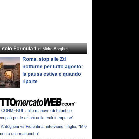
 solo Formula 1
di Mirko Borghesi
Roma, stop alle Ztl
notturne per tutto agosto:
la pausa estiva e quando
riparte
CONMEBOL sulle manovre di Infantino:
cupati per le azioni unilaterali intraprese"
Antognoni vs Fiorentina, interviene il figlio: "Mio
 non è una marionetta"