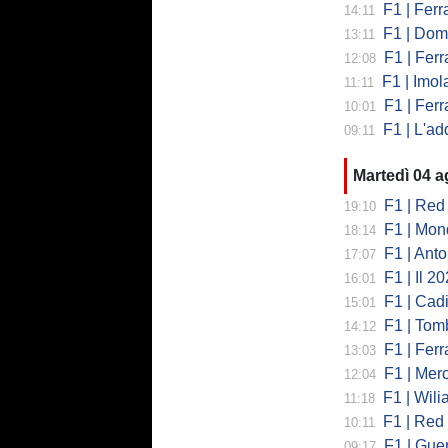
F1 | Ferrari,
14:11
F1 | Domenic
13:11
F1 | Ferra
12:08
F1 | Imola co
11:11
F1 | Ferrari
10:01
F1 | L'addio 
09:11
Martedì 04 
F1 | Red 
19:10
F1 | Mondi
18:14
F1 | Antonell
17:07
F1 | Il 2026 h
16:01
F1 | Cadill
15:01
F1 | Tombazi
14:12
F1 | Ferrar
13:03
F1 | Mercede
12:04
F1 | Wiliams
11:18
F1 | Red Bul
10:11
F1 | Guerra
09:17