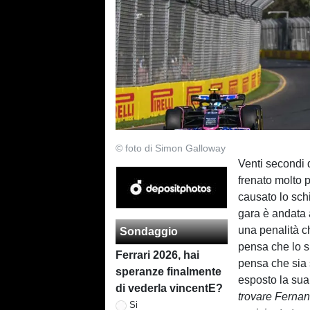
© foto di Simon Galloway
Venti secondi 
frenato molto 
causato lo schi
gara è andata 
una penalità c
Sondaggio
pensa che lo 
Ferrari 2026, hai
pensa che sia 
speranze finalmente
esposto la sua
di vederla vincentE?
trovare Fernan
Si