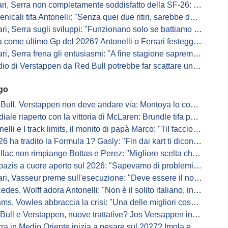
 Serra non completamente soddisfatto della SF-26: "Non è solo la mia macchina"
ali tifa Antonelli: "Senza quei due ritiri, sarebbe davanti di tanto"
ri, Serra sugli sviluppi: "Funzionano solo se battiamo gli altri"
me ultimo Gp del 2026? Antonelli o Ferrari festeggiano il titolo in casa...
, Serra frena gli entusiasmi: "A fine stagione sapremo se SF-26 è forte"
di Verstappen da Red Bull potrebbe far scattare un domino: ne parla Fittipaldi
ago
Bull, Verstappen non deve andare via: Montoya lo convince
ale riaperto con la vittoria di McLaren: Brundle tifa papaya
i e I track limits, il monito di papà Marco: "TiI faccio fare la fine della gallina"
a tradito la Formula 1? Gasly: "Fin dai kart ti dicono di non alzare il piede dal gas"
ac non rimpiange Bottas e Perez: "Migliore scelta che potessimo fare"
s a cuore aperto sul 2026: "Sapevamo di problemi, ma serviva un accordo"
i, Vasseur preme sull'esecuzione: "Deve essere il nostro punto di forza"
s, Wolff adora Antonelli: "Non è il solito italiano, in bolla quando guida"
, Vowles abbraccia la crisi: "Una delle migliori cose che potevano capitare"
l e Verstappen, nuove trattative? Jos Versappen insorge contro i giornalisti
 in Medio Oriente inizia a pesare sul 2027? Imola e Barcellona osservano