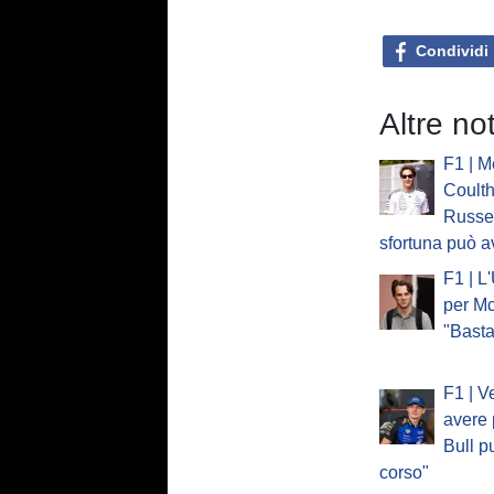
Condividi
Altre no
F1 | M
Coulth
Russel
sfortuna può a
F1 | L
per Mc
"Basta
F1 | V
avere 
Bull p
corso"