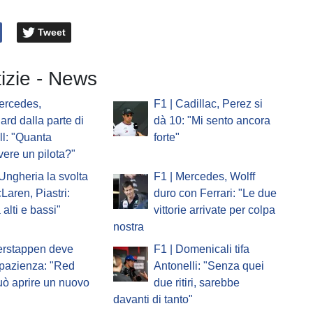
Tweet
tizie - News
ercedes,
F1 | Cadillac, Perez si
ard dalla parte di
dà 10: "Mi sento ancora
l: "Quanta
forte"
vere un pilota?"
'Ungheria la svolta
F1 | Mercedes, Wolff
Laren, Piastri:
duro con Ferrari: "Le due
 alti e bassi"
vittorie arrivate per colpa
nostra
erstappen deve
F1 | Domenicali tifa
pazienza: "Red
Antonelli: "Senza quei
uò aprire un nuovo
due ritiri, sarebbe
davanti di tanto"