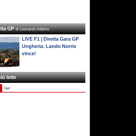
etta GP
di Leonardo Adamo
LIVE F1 | Diretta Gara GP
Ungheria: Lando Norris
vince!
iù lette
Ieri