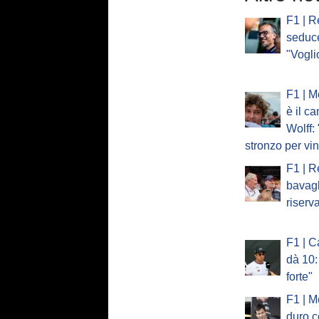
F1 | R
seduc
"Vogli
F1 | M
è il c
Wolff:
stronzo per vi
F1 | R
bavagl
riserv
F1 | C
dà 10:
forte"
F1 | M
duro c