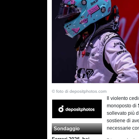
© foto di depositphotos.com
Il violento ce
monoposto di
sollevato più d
sostiene di ave
necessarie con
Sondaggio