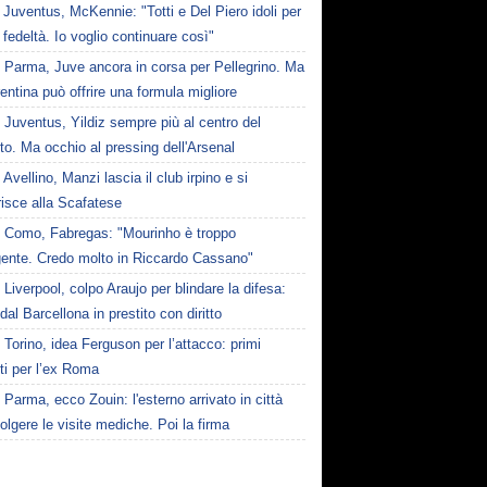
Juventus, McKennie: "Totti e Del Piero idoli per
o fedeltà. Io voglio continuare così"
Parma, Juve ancora in corsa per Pellegrino. Ma
rentina può offrire una formula migliore
Juventus, Yildiz sempre più al centro del
to. Ma occhio al pressing dell'Arsenal
Avellino, Manzi lascia il club irpino e si
risce alla Scafatese
Como, Fabregas: "Mourinho è troppo
igente. Credo molto in Riccardo Cassano"
Liverpool, colpo Araujo per blindare la difesa:
 dal Barcellona in prestito con diritto
Torino, idea Ferguson per l’attacco: primi
ti per l’ex Roma
Parma, ecco Zouin: l'esterno arrivato in città
olgere le visite mediche. Poi la firma