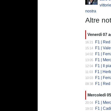
vittori
nostra
Altre not
Venerdì 07 
F1 | Red 
16:21
F1 | Valent
15:14
F1 | Ferrari
14:02
F1 | Mercedes
13:05
F1 | Il piano
12:04
F1 | Herb
11:03
F1 | Ferrar
10:03
F1 | Red 
09:38
Mercoledì 0
F1 | Mercede
20:04
F1 | Cadi
19:02