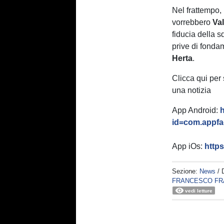
Nel frattempo,
vorrebbero
Val
fiducia della s
prive di fonda
Herta
.
Clicca qui per
una notizia
App Android:
h
id=com.appfac
App iOs:
http
Sezione:
News
/ 
FRANCESCO FR
vedi letture