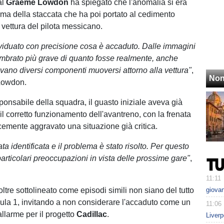
al
Graeme Lowdon
ha spiegato che l'anomalia si era
ima della staccata che ha poi portato al cedimento
a vettura del pilota messicano.
iduato con precisione cosa è accaduto. Dalle immagini
embrato più grave di quanto fosse realmente, anche
vano diversi componenti muoversi attorno alla vettura"
,
Non
 Lowdon.
ponsabile della squadra, il guasto iniziale aveva già
 corretto funzionamento dell'avantreno, con la frenata
emente aggravato una situazione già critica.
ta identificata e il problema è stato risolto. Per questo
rticolari preoccupazioni in vista delle prossime gare"
,
11:11
oltre sottolineato come episodi simili non siano del tutto
giova
rmula 1, invitando a non considerare l'accaduto come un
11:06
llarme per il progetto
Cadillac
.
Liverp