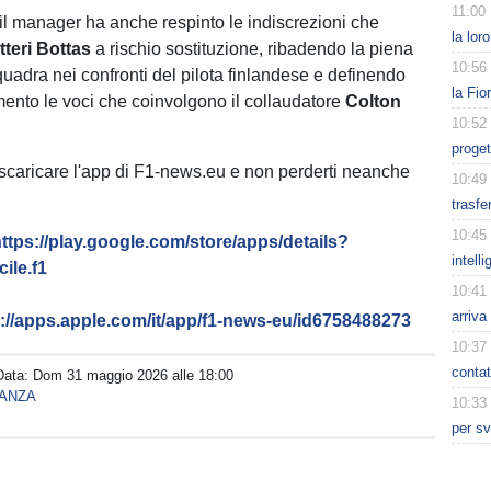
11:00
 il manager ha anche respinto le indiscrezioni che
la lor
tteri Bottas
a rischio sostituzione, ribadendo la piena
10:56
quadra nei confronti del pilota finlandese e definendo
la Fio
mento le voci che coinvolgono il collaudatore
Colton
10:52
proget
 scaricare l'app di F1-news.eu e non perderti neanche
10:49
trasfe
10:45
ttps://play.google.com/store/apps/details?
intell
ile.f1
10:41
arriva
s://apps.apple.com/it/app/f1-news-eu/id6758488273
10:37
contat
Data:
Dom 31 maggio 2026 alle 18:00
ANZA
10:33
per sv