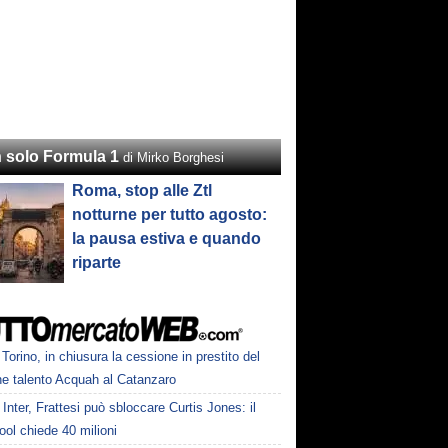
 solo Formula 1
di Mirko Borghesi
Roma, stop alle Ztl
notturne per tutto agosto:
la pausa estiva e quando
riparte
Torino, in chiusura la cessione in prestito del
ne talento Acquah al Catanzaro
Inter, Frattesi può sbloccare Curtis Jones: il
ool chiede 40 milioni