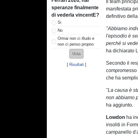
Ferrari 2026, hai
Il team princip
speranze finalmente
manifestata pr
di vederla vincentE?
definitivo dell
Si
"Abbiamo indiv
No
l'episodio è s
Ormai non ci illudo e
perché si vede
non ci penso proprio
ha dichiarato
Secondo il res
[
Risultati
]
compromesso il
che ha semplic
"La causa è sta
non abbiamo pa
ha aggiunto.
Lowdon
ha in
insoliti in Fo
campanello d'a