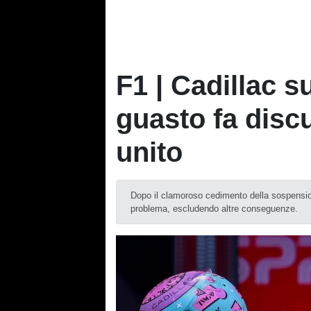
F1 | Cadillac s
guasto fa discu
unito
Dopo il clamoroso cedimento della sospensione
problema, escludendo altre conseguenze.