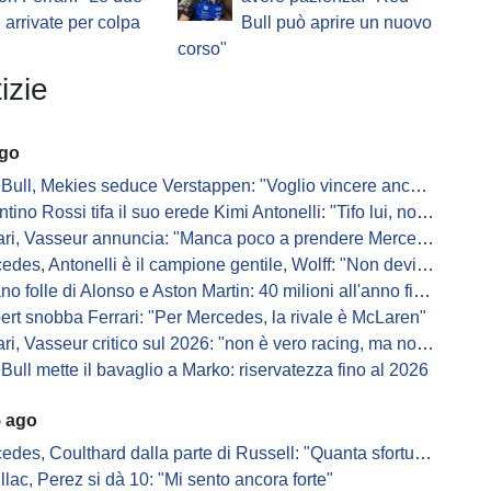
e arrivate per colpa
Bull può aprire un nuovo
corso"
izie
ago
Bull, Mekies seduce Verstappen: "Voglio vincere anch'io"
ino Rossi tifa il suo erede Kimi Antonelli: "Tifo lui, non Ferrari"
, Vasseur annuncia: "Manca poco a prendere Mercedes, ma non basterà l'ADUO"
, Antonelli è il campione gentile, Wolff: "Non devi essere stronzo per vincere"
 folle di Alonso e Aston Martin: 40 milioni all'anno fino ai 47 anni di Nando
ert snobba Ferrari: "Per Mercedes, la rivale è McLaren"
i, Vasseur critico sul 2026: "non è vero racing, ma non è artificiale"
Bull mette il bavaglio a Marko: riservatezza fino al 2026
5 ago
s, Coulthard dalla parte di Russell: "Quanta sfortuna può avere un pilota?"
llac, Perez si dà 10: "Mi sento ancora forte"