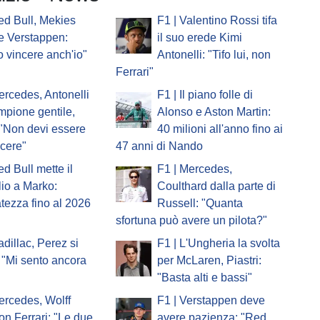
ed Bull, Mekies
F1 | Valentino Rossi tifa
e Verstappen:
il suo erede Kimi
o vincere anch'io"
Antonelli: "Tifo lui, non
Ferrari"
ercedes, Antonelli
F1 | Il piano folle di
ampione gentile,
Alonso e Aston Martin:
 "Non devi essere
40 milioni all'anno fino ai
ncere"
47 anni di Nando
ed Bull mette il
F1 | Mercedes,
io a Marko:
Coulthard dalla parte di
atezza fino al 2026
Russell: "Quanta
sfortuna può avere un pilota?"
adillac, Perez si
F1 | L'Ungheria la svolta
 "Mi sento ancora
per McLaren, Piastri:
"Basta alti e bassi"
ercedes, Wolff
F1 | Verstappen deve
on Ferrari: "Le due
avere pazienza: "Red