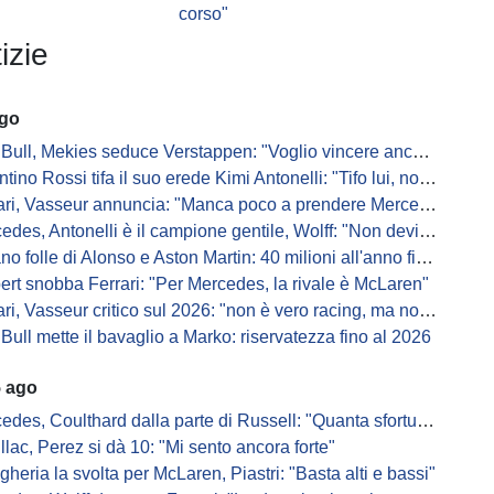
corso"
izie
ago
Bull, Mekies seduce Verstappen: "Voglio vincere anch'io"
ino Rossi tifa il suo erede Kimi Antonelli: "Tifo lui, non Ferrari"
, Vasseur annuncia: "Manca poco a prendere Mercedes, ma non basterà l'ADUO"
, Antonelli è il campione gentile, Wolff: "Non devi essere stronzo per vincere"
 folle di Alonso e Aston Martin: 40 milioni all'anno fino ai 47 anni di Nando
ert snobba Ferrari: "Per Mercedes, la rivale è McLaren"
i, Vasseur critico sul 2026: "non è vero racing, ma non è artificiale"
Bull mette il bavaglio a Marko: riservatezza fino al 2026
5 ago
s, Coulthard dalla parte di Russell: "Quanta sfortuna può avere un pilota?"
llac, Perez si dà 10: "Mi sento ancora forte"
gheria la svolta per McLaren, Piastri: "Basta alti e bassi"