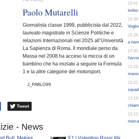
13:41
Paolo Mutarelli
trofeo
13:38
Giornalista classe 1999, pubblicista dal 2022,
Voglio
laureato magistrale in Scienze Politiche e
13:34
relazioni Internazionali nel 2025 all’Università
a riem
La Sapienza di Roma. Il mondiale perso da
13:30
Massa nel 2008 ha acceso la miccia di un
l'avvi
bambino che ha iniziato a seguire la Formula
13:26
1 e la altre categorie del motorsport.
maroc
13:22
J_PABLO99
squad
13:19
chiama
Tweet
13:15
mercat
tizie - News
ed Bull, Mekies
F1 | Valentino Rossi tifa