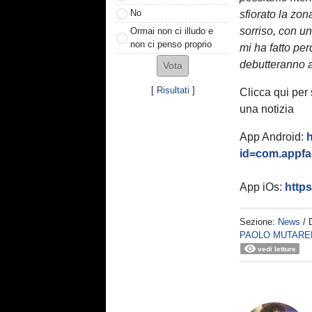
No
sfiorato la zon
sorriso, con u
Ormai non ci illudo e
non ci penso proprio
mi ha fatto per
debutteranno a 
[
Risultati
]
Clicca qui per
una notizia
App Android:
h
id=com.appfac
App iOs:
http
Sezione:
News
/ 
PAOLO MUTARE
vedi letture