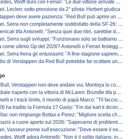
es, Wolff duro con Ferrari: "Le due vittorie arrivate per colpa nostra
ari, Leclerc sotto pressione da 2° pilota: Herbert giudica
appen deve avere pazienza: "Red Bull può aprire un nuovo corso"
 Serra non completamente soddisfatto della SF-26: "Non è solo la mia macchina"
ali tifa Antonelli: "Senza quei due ritiri, sarebbe davanti di tanto"
ri, Serra sugli sviluppi: "Funzionano solo se battiamo gli altri"
me ultimo Gp del 2026? Antonelli o Ferrari festeggiano il titolo in casa...
, Serra frena gli entusiasmi: "A fine stagione sapremo se SF-26 è forte"
di Verstappen da Red Bull potrebbe far scattare un domino: ne parla Fittipaldi
ago
Bull, Verstappen non deve andare via: Montoya lo convince
ale riaperto con la vittoria di McLaren: Brundle tifa papaya
i e I track limits, il monito di papà Marco: "TiI faccio fare la fine della gallina"
a tradito la Formula 1? Gasly: "Fin dai kart ti dicono di non alzare il piede dal gas"
ac non rimpiange Bottas e Perez: "Migliore scelta che potessimo fare"
s a cuore aperto sul 2026: "Sapevamo di problemi, ma serviva un accordo"
i, Vasseur preme sull'esecuzione: "Deve essere il nostro punto di forza"
s, Wolff adora Antonelli: "Non è il solito italiano, in bolla quando guida"