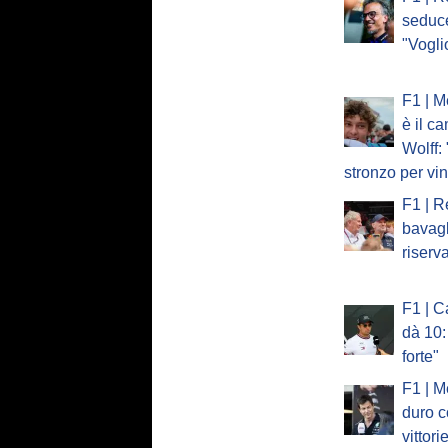
seduc
"Vogli
F1 | M
è il c
Wolff:
stronzo per vi
F1 | R
bavagl
riserv
F1 | C
dà 10:
forte"
F1 | M
duro c
vittori