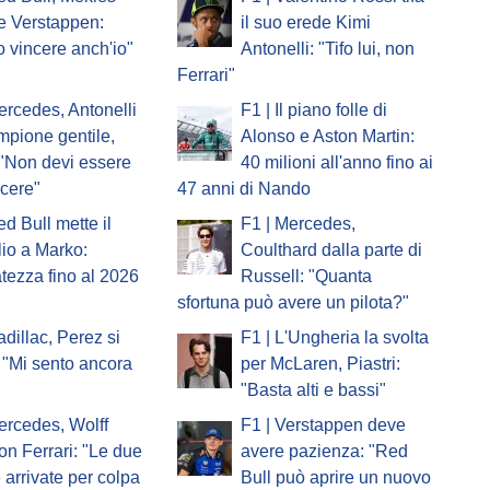
e Verstappen:
il suo erede Kimi
o vincere anch'io"
Antonelli: "Tifo lui, non
Ferrari"
ercedes, Antonelli
F1 | Il piano folle di
ampione gentile,
Alonso e Aston Martin:
 "Non devi essere
40 milioni all'anno fino ai
ncere"
47 anni di Nando
ed Bull mette il
F1 | Mercedes,
io a Marko:
Coulthard dalla parte di
atezza fino al 2026
Russell: "Quanta
sfortuna può avere un pilota?"
adillac, Perez si
F1 | L'Ungheria la svolta
 "Mi sento ancora
per McLaren, Piastri:
"Basta alti e bassi"
ercedes, Wolff
F1 | Verstappen deve
on Ferrari: "Le due
avere pazienza: "Red
e arrivate per colpa
Bull può aprire un nuovo