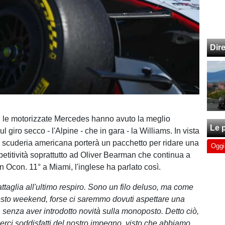
Dir
 le motorizzate Mercedes hanno avuto la meglio
Le p
ul giro secco - l'Alpine - che in gara - la Williams. In vista
 scuderia americana porterà un pacchetto per ridare una
Oggi
titività soprattutto ad Oliver Bearman che continua a
n Ocon. 11° a Miami, l'inglese ha parlato così.
ttaglia all'ultimo respiro. Sono un filo deluso, ma come
esto weekend, forse ci saremmo dovuti aspettare una
, senza aver introdotto novità sulla monoposto. Detto ciò,
erci soddisfatti del nostro impegno, visto che abbiamo