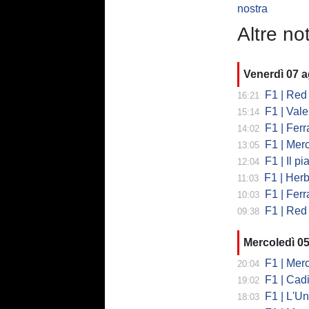
nostra
Altre not
Venerdì 07 
F1 | Red 
16:21
F1 | Valent
15:14
F1 | Ferrari
14:02
F1 | Mercedes
13:05
F1 | Il piano
12:04
F1 | Herb
11:03
F1 | Ferrar
10:03
F1 | Red 
09:38
Mercoledì 0
F1 | Mercede
20:04
F1 | Cadi
19:02
F1 | L'Un
18:03