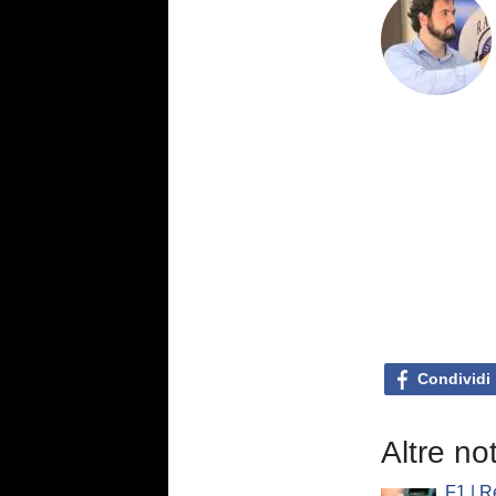
Condividi
Altre no
F1 | R