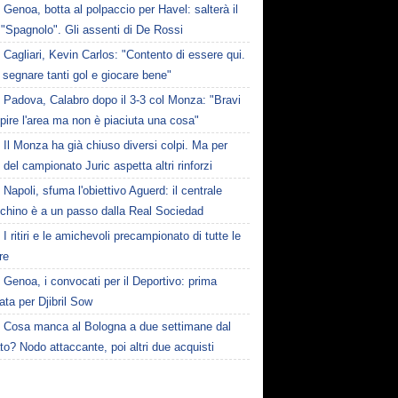
Genoa, botta al polpaccio per Havel: salterà il
 "Spagnolo". Gli assenti di De Rossi
Cagliari, Kevin Carlos: "Contento di essere qui.
 segnare tanti gol e giocare bene"
Padova, Calabro dopo il 3-3 col Monza: "Bravi
pire l'area ma non è piaciuta una cosa"
Il Monza ha già chiuso diversi colpi. Ma per
o del campionato Juric aspetta altri rinforzi
Napoli, sfuma l'obiettivo Aguerd: il centrale
chino è a un passo dalla Real Sociedad
I ritiri e le amichevoli precampionato di tutte le
re
Genoa, i convocati per il Deportivo: prima
ta per Djibril Sow
Cosa manca al Bologna a due settimane dal
o? Nodo attaccante, poi altri due acquisti