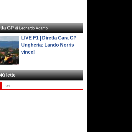
etta GP
di Leonardo Adamo
LIVE F1 | Diretta Gara GP
Ungheria: Lando Norris
vince!
iù lette
Ieri