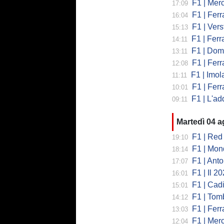
F1 | Merced
17:09
F1 | Ferr
16:04
F1 | Verst
15:13
F1 | Ferrari,
14:11
F1 | Domenic
13:11
F1 | Ferra
12:08
F1 | Imola co
11:11
F1 | Ferrari
10:01
F1 | L'addio 
09:11
Martedì 04 
F1 | Red 
19:10
F1 | Mondi
18:14
F1 | Antonell
17:07
F1 | Il 2026 h
16:01
F1 | Cadill
15:01
F1 | Tombazi
14:12
F1 | Ferrar
13:03
F1 | Mercede
12:04