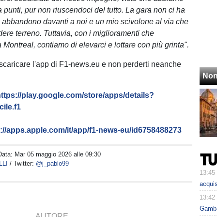
a punti, pur non riuscendoci del tutto. La gara non ci ha
n abbandono davanti a noi e un mio scivolone al via che
dere terreno. Tuttavia, con i miglioramenti che
Montreal, contiamo di elevarci e lottare con più grinta".
 scaricare l'app di F1-news.eu e non perderti neanche
Non
ttps://play.google.com/store/apps/details?
ile.f1
s://apps.apple.com/it/app/f1-news-eu/id6758488273
Data:
Mar 05 maggio 2026 alle 09:30
LLI
/ Twitter:
@j_pablo99
13:45
acquis
13:42
Gambar
AUTORE