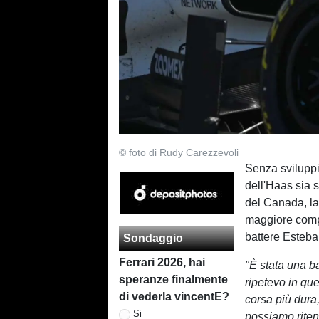
© foto di Rudy Carezzevoli
Senza sviluppi
dell'Haas sia s
del Canada, la
maggiore compe
battere Esteba
Sondaggio
Ferrari 2026, hai
"È stata una ba
speranze finalmente
ripetevo in qu
di vederla vincentE?
corsa più dura
Si
possiamo riten