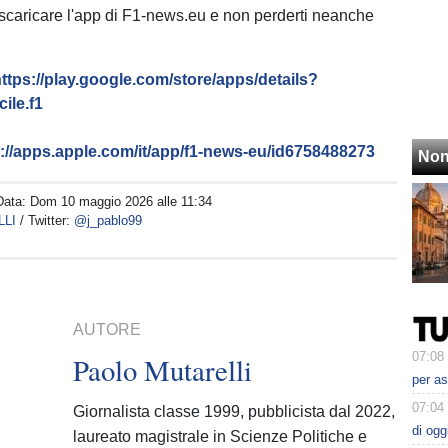
 scaricare l'app di F1-news.eu e non perderti neanche
ttps://play.google.com/store/apps/details?
ile.f1
s://apps.apple.com/it/app/f1-news-eu/id6758488273
Non
Data:
Dom 10 maggio 2026 alle 11:34
LLI
/ Twitter:
@j_pablo99
AUTORE
07:08
Paolo Mutarelli
per as
07:04
Giornalista classe 1999, pubblicista dal 2022,
di ogg
laureato magistrale in Scienze Politiche e