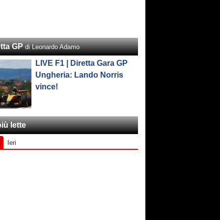
etta GP
di Leonardo Adamo
LIVE F1 | Diretta Gara GP
Ungheria: Lando Norris
vince!
iù lette
Ieri