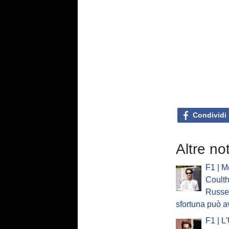
Condividi
Altre no
F1 | M
Coulth
Russel
sfortuna può a
F1 | L