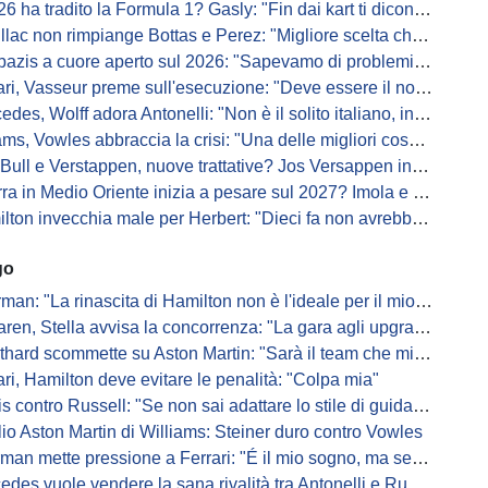
a tradito la Formula 1? Gasly: "Fin dai kart ti dicono di non alzare il piede dal gas"
ac non rimpiange Bottas e Perez: "Migliore scelta che potessimo fare"
s a cuore aperto sul 2026: "Sapevamo di problemi, ma serviva un accordo"
i, Vasseur preme sull'esecuzione: "Deve essere il nostro punto di forza"
s, Wolff adora Antonelli: "Non è il solito italiano, in bolla quando guida"
, Vowles abbraccia la crisi: "Una delle migliori cose che potevano capitare"
l e Verstappen, nuove trattative? Jos Versappen insorge contro i giornalisti
 in Medio Oriente inizia a pesare sul 2027? Imola e Barcellona osservano
n invecchia male per Herbert: "Dieci fa non avrebbe preso queste penalità"
go
: "La rinascita di Hamilton non è l'ideale per il mio futuro in Ferrari"
, Stella avvisa la concorrenza: "La gara agli upgrade è appena iniziata"
ard scommette su Aston Martin: "Sarà il team che migliorerà di più"
ari, Hamilton deve evitare le penalità: "Colpa mia"
s contro Russell: "Se non sai adattare lo stile di guida, perdi"
io Aston Martin di Williams: Steiner duro contro Vowles
mette pressione a Ferrari: "É il mio sogno, ma se il sedile non sarà libero..."
es vuole vendere la sana rivalità tra Antonelli e Russell: parla Lord