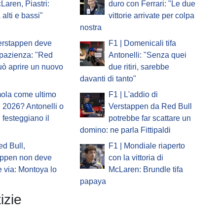
Laren, Piastri:
duro con Ferrari: "Le due
 alti e bassi"
vittorie arrivate per colpa
nostra
erstappen deve
F1 | Domenicali tifa
pazienza: "Red
Antonelli: "Senza quei
uò aprire un nuovo
due ritiri, sarebbe
davanti di tanto"
mola come ultimo
F1 | L'addio di
 2026? Antonelli o
Verstappen da Red Bull
i festeggiano il
potrebbe far scattare un
domino: ne parla Fittipaldi
ed Bull,
F1 | Mondiale riaperto
appen non deve
con la vittoria di
 via: Montoya lo
McLaren: Brundle tifa
papaya
izie