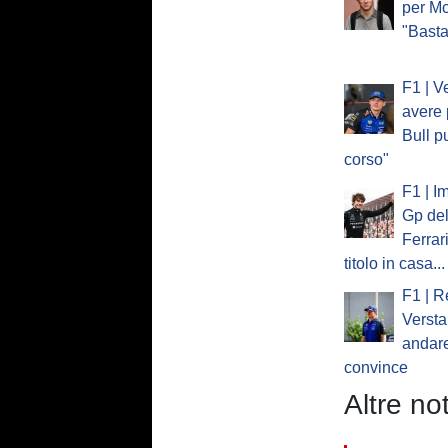
per Mc
"Basta
F1 | V
avere 
Bull p
corso"
F1 | I
Gp del
Ferrar
titolo in casa...
F1 | R
Verst
andare
convince
Altre not