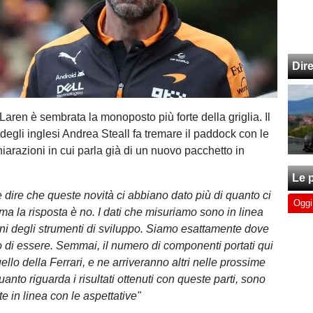
Dir
aren è sembrata la monoposto più forte della griglia. Il
degli inglesi Andrea Steall fa tremare il paddock con le
iarazioni in cui parla già di un nuovo pacchetto in
Le p
 dire che queste novità ci abbiano dato più di quanto ci
Oggi
ma la risposta è no. I dati che misuriamo sono in linea
oni degli strumenti di sviluppo. Siamo esattamente dove
 di essere. Semmai, il numero di componenti portati qui
uello della Ferrari, e ne arriveranno altri nelle prossime
anto riguarda i risultati ottenuti con queste parti, sono
e in linea con le aspettative"