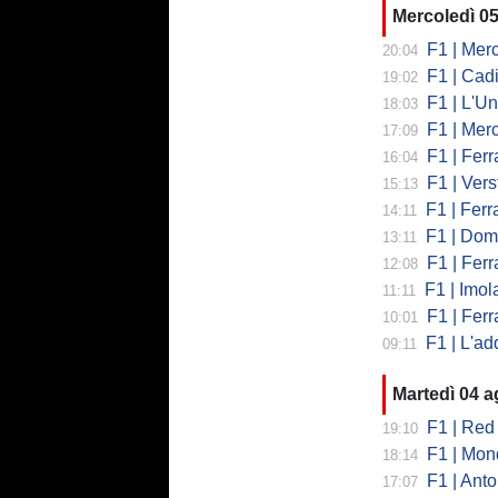
Mercoledì 0
F1 | Mercede
20:04
F1 | Cadi
19:02
F1 | L'Un
18:03
F1 | Merced
17:09
F1 | Ferr
16:04
F1 | Verst
15:13
F1 | Ferrari,
14:11
F1 | Domenic
13:11
F1 | Ferra
12:08
F1 | Imola co
11:11
F1 | Ferrari
10:01
F1 | L'addio 
09:11
Martedì 04 
F1 | Red 
19:10
F1 | Mondi
18:14
F1 | Antonell
17:07