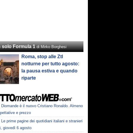
 solo Formula 1
di Mirko Borghesi
Roma, stop alle Ztl
notturne per tutto agosto:
la pausa estiva e quando
riparte
Diomande è il nuovo Cristiano Ronaldo. Almeno
pettative e prezzo
Le prime pagine dei quotidiani italiani e stranieri
i, giovedì 6 agosto