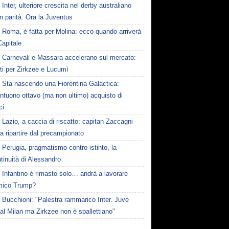
Inter, ulteriore crescita nel derby australiano
 in parità. Ora la Juventus
Roma, è fatta per Molina: ecco quando arriverà
Capitale
Carnevali e Massara accelerano sul mercato:
ti per Zirkzee e Lucumì
Sta nascendo una Fiorentina Galactica:
ntuono ottavo (ma non ultimo) acquisto di
ci
Lazio, a caccia di riscatto: capitan Zaccagni
a ripartire dal precampionato
Perugia, pragmatismo contro istinto, la
tinuità di Alessandro
Infantino è rimasto solo… andrà a lavorare
amico Trump?
Bucchioni: "Palestra rammarico Inter. Juve
al Milan ma Zirkzee non è spallettiano"