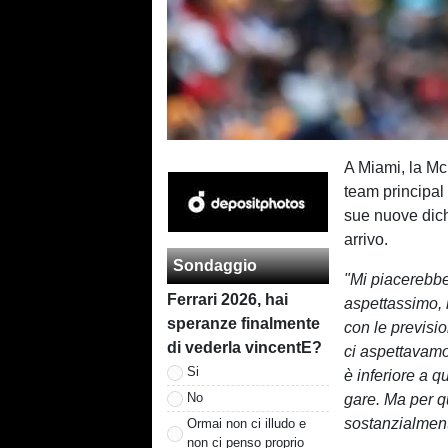
A Miami, la McL
team principal 
sue nuove dich
arrivo.
Sondaggio
"Mi piacerebbe
Ferrari 2026, hai
aspettassimo, 
speranze finalmente
con le previsi
di vederla vincentE?
ci aspettavamo
Si
è inferiore a q
No
gare. Ma per qu
sostanzialment
Ormai non ci illudo e
non ci penso proprio