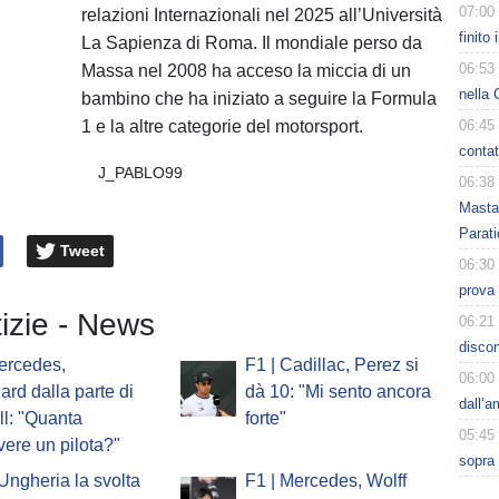
07:00
relazioni Internazionali nel 2025 all’Università
finito
La Sapienza di Roma. Il mondiale perso da
06:53
Massa nel 2008 ha acceso la miccia di un
nella 
bambino che ha iniziato a seguire la Formula
1 e la altre categorie del motorsport.
06:45
contat
J_PABLO99
06:38
Masta
Parati
Tweet
06:30
prova 
tizie - News
06:21
discon
ercedes,
F1 | Cadillac, Perez si
06:00
ard dalla parte di
dà 10: "Mi sento ancora
dall’
l: "Quanta
forte"
05:45
vere un pilota?"
sopra 
'Ungheria la svolta
F1 | Mercedes, Wolff