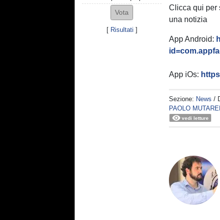
Clicca qui per
una notizia
[
Risultati
]
App Android:
h
id=com.appfac
App iOs:
http
Sezione:
News
/ 
PAOLO MUTARE
vedi letture