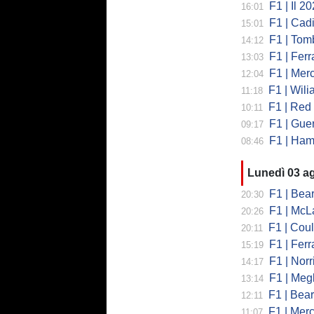
F1 | Il 2026 h
16:01
F1 | Cadill
15:01
F1 | Tombazi
14:12
F1 | Ferrar
13:03
F1 | Mercede
12:04
F1 | Wiliams
11:18
F1 | Red Bul
10:11
F1 | Guerra
09:17
F1 | Hamilto
08:46
Lunedì 03 a
F1 | Bearman
20:30
F1 | McLaren
20:26
F1 | Coulth
20:11
F1 | Ferr
15:19
F1 | Norri
14:17
F1 | Megl
13:14
F1 | Bearman 
12:11
F1 | Merced
11:07