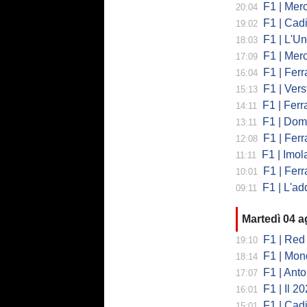
F1 | Mercede
20:04
F1 | Cadi
19:02
F1 | L'Un
18:03
F1 | Merced
17:09
F1 | Ferr
16:04
F1 | Verst
15:13
F1 | Ferrari,
14:11
F1 | Domenic
13:11
F1 | Ferra
12:08
F1 | Imola co
11:11
F1 | Ferrari
10:01
F1 | L'addio 
09:11
Martedì 04 
F1 | Red 
19:10
F1 | Mondi
18:14
F1 | Antonell
17:07
F1 | Il 2026 h
16:01
F1 | Cadill
15:01