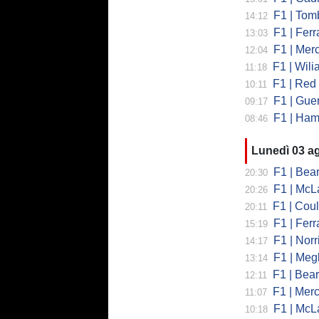
F1 | Tombazi
14:12
F1 | Ferrar
13:03
F1 | Mercede
12:04
F1 | Wiliams
11:18
F1 | Red Bul
10:11
F1 | Guerra
09:17
F1 | Hamilto
08:46
Lunedì 03 a
F1 | Bearman
20:30
F1 | McLaren
20:26
F1 | Coulth
20:11
F1 | Ferr
15:19
F1 | Norri
14:17
F1 | Megl
13:14
F1 | Bearman 
12:11
F1 | Merced
11:07
F1 | McLa
10:18