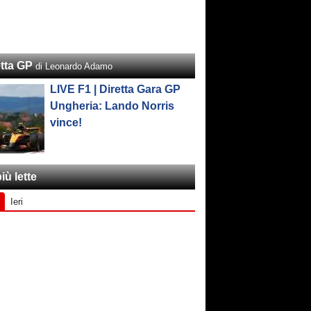
etta GP
di Leonardo Adamo
LIVE F1 | Diretta Gara GP
Ungheria: Lando Norris
vince!
iù lette
Ieri