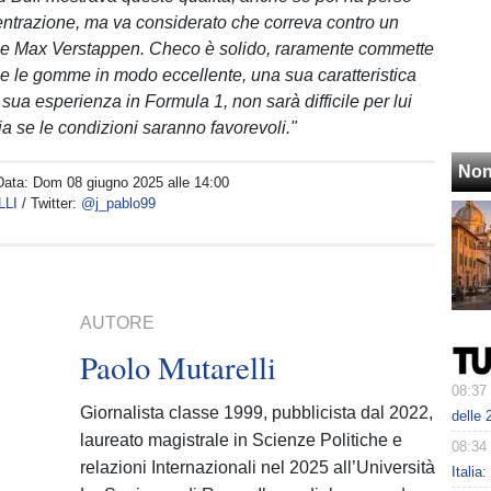
entrazione, ma va considerato che correva contro un
 Max Verstappen. Checo è solido, raramente commette
sce le gomme in modo eccellente, una sua caratteristica
 sua esperienza in Formula 1, non sarà difficile per lui
lia se le condizioni saranno favorevoli."
Non
Data:
Dom 08 giugno 2025 alle 14:00
LLI
/ Twitter:
@j_pablo99
AUTORE
Paolo Mutarelli
08:37
Giornalista classe 1999, pubblicista dal 2022,
delle 
laureato magistrale in Scienze Politiche e
08:34
relazioni Internazionali nel 2025 all’Università
Italia