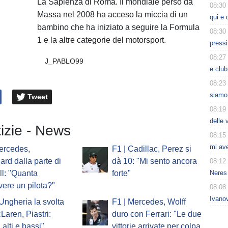
La Sapienza di Roma. Il mondiale perso da
08:30
Massa nel 2008 ha acceso la miccia di un
qui e 
bambino che ha iniziato a seguire la Formula
08:30
1 e la altre categorie del motorsport.
press
08:27
J_PABLO99
e club
08:23
siamo 
Tweet
08:19
delle 
tizie - News
08:15
mi av
ercedes,
F1 | Cadillac, Perez si
ard dalla parte di
dà 10: "Mi sento ancora
08:12
Neres 
l: "Quanta
forte"
vere un pilota?"
08:08
Ivanov
'Ungheria la svolta
F1 | Mercedes, Wolff
Laren, Piastri:
duro con Ferrari: "Le due
 alti e bassi"
vittorie arrivate per colpa