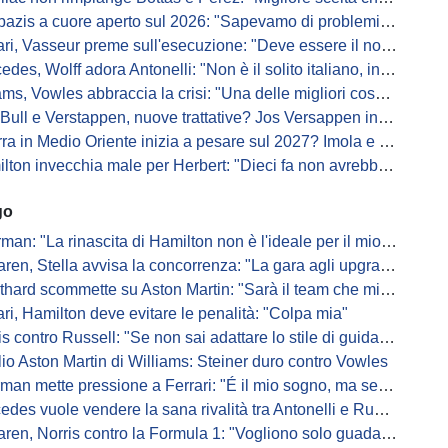
s a cuore aperto sul 2026: "Sapevamo di problemi, ma serviva un accordo"
i, Vasseur preme sull'esecuzione: "Deve essere il nostro punto di forza"
s, Wolff adora Antonelli: "Non è il solito italiano, in bolla quando guida"
, Vowles abbraccia la crisi: "Una delle migliori cose che potevano capitare"
l e Verstappen, nuove trattative? Jos Versappen insorge contro i giornalisti
 in Medio Oriente inizia a pesare sul 2027? Imola e Barcellona osservano
n invecchia male per Herbert: "Dieci fa non avrebbe preso queste penalità"
go
: "La rinascita di Hamilton non è l'ideale per il mio futuro in Ferrari"
, Stella avvisa la concorrenza: "La gara agli upgrade è appena iniziata"
ard scommette su Aston Martin: "Sarà il team che migliorerà di più"
ari, Hamilton deve evitare le penalità: "Colpa mia"
s contro Russell: "Se non sai adattare lo stile di guida, perdi"
io Aston Martin di Williams: Steiner duro contro Vowles
mette pressione a Ferrari: "É il mio sogno, ma se il sedile non sarà libero..."
es vuole vendere la sana rivalità tra Antonelli e Russell: parla Lord
ren, Norris contro la Formula 1: "Vogliono solo guadagnare"