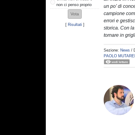
non ci penso proprio
un po’ di conc
campione come
errori e gesti
[
Risultati
]
storica. Con la
tornare in grig
Sezione:
News
/ 
PAOLO MUTARE
vedi letture