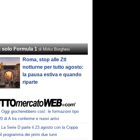
 solo Formula 1
di Mirko Borghesi
Roma, stop alle Ztl
notturne per tutto agosto:
la pausa estiva e quando
riparte
Oggi giocherebbero così: le formazioni tipo
20 di A tra conferme e nuovi arrivi
La Serie D parte il 23 agosto con la Coppa
: il programma dei primi due turni