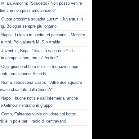
Milan, Amorim: "Scudetto? Non posso venire
dire che non possiamo vincerlo"
Quote prossima squadra Lucumi: Juventus in
ing, Bologna sempre più lontano
Napoli, Lukaku in uscita: ci pensano il Monaco
 turchi. Poi valuterà MLS o Arabia
Juventus, Boga: "Rivalità sana con Yildiz:
in competizione, ma c'è feeling"
Oggi giocherebbero così: le formazioni tipo
venti formazioni di Serie B
Roma, retroscena Castro: "Altre due squadre
evano chiamato dalla Serie A"
Napoli, buone notizie dall'infermeria: anche
e Gilmour rientrano in gruppo
Como, Fabregas vuole chiudere col botto:
ic è in pole per il ruolo di centravanti