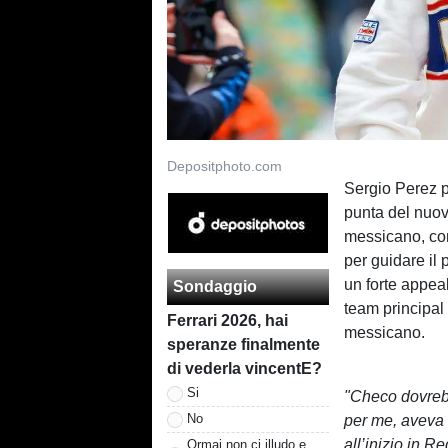
Depositphoto.com
Sergio Perez p
punta del nuovo
messicano, con
per guidare il
un forte appea
Sondaggio
team principal 
Ferrari 2026, hai
messicano.
speranze finalmente
di vederla vincentE?
Si
"Checo dovrebb
No
per me, aveva t
all’inizio in 
Ormai non ci illudo e