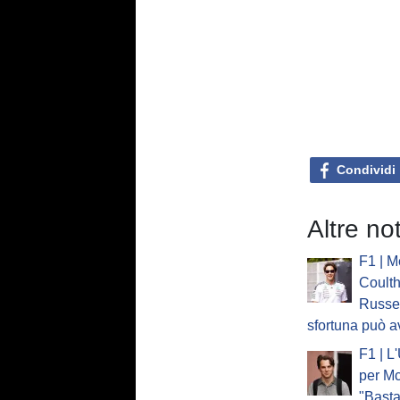
Condividi
Altre no
F1 | M
Coulth
Russel
sfortuna può a
F1 | L
per Mc
"Basta