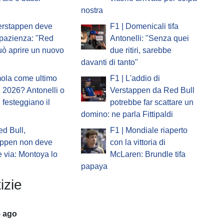
nostra
erstappen deve
F1 | Domenicali tifa
pazienza: "Red
Antonelli: "Senza quei
uò aprire un nuovo
due ritiri, sarebbe
davanti di tanto"
mola come ultimo
F1 | L'addio di
 2026? Antonelli o
Verstappen da Red Bull
i festeggiano il
potrebbe far scattare un
domino: ne parla Fittipaldi
ed Bull,
F1 | Mondiale riaperto
appen non deve
con la vittoria di
 via: Montoya lo
McLaren: Brundle tifa
papaya
izie
5 ago