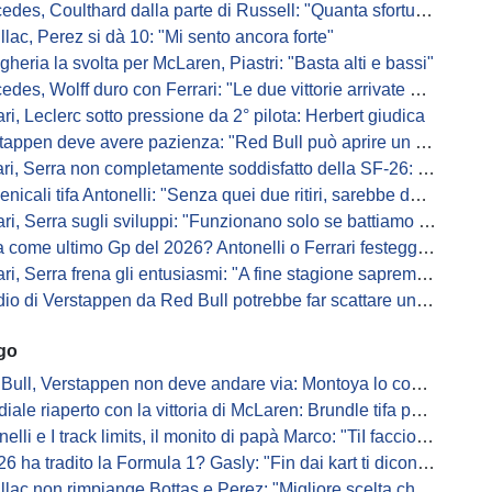
s, Coulthard dalla parte di Russell: "Quanta sfortuna può avere un pilota?"
llac, Perez si dà 10: "Mi sento ancora forte"
gheria la svolta per McLaren, Piastri: "Basta alti e bassi"
es, Wolff duro con Ferrari: "Le due vittorie arrivate per colpa nostra
ari, Leclerc sotto pressione da 2° pilota: Herbert giudica
appen deve avere pazienza: "Red Bull può aprire un nuovo corso"
 Serra non completamente soddisfatto della SF-26: "Non è solo la mia macchina"
ali tifa Antonelli: "Senza quei due ritiri, sarebbe davanti di tanto"
ri, Serra sugli sviluppi: "Funzionano solo se battiamo gli altri"
me ultimo Gp del 2026? Antonelli o Ferrari festeggiano il titolo in casa...
, Serra frena gli entusiasmi: "A fine stagione sapremo se SF-26 è forte"
di Verstappen da Red Bull potrebbe far scattare un domino: ne parla Fittipaldi
ago
Bull, Verstappen non deve andare via: Montoya lo convince
ale riaperto con la vittoria di McLaren: Brundle tifa papaya
i e I track limits, il monito di papà Marco: "TiI faccio fare la fine della gallina"
a tradito la Formula 1? Gasly: "Fin dai kart ti dicono di non alzare il piede dal gas"
ac non rimpiange Bottas e Perez: "Migliore scelta che potessimo fare"