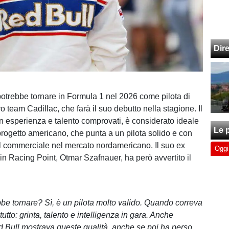
Dir
otrebbe tornare in Formula 1 nel 2026 come pilota di
 team Cadillac, che farà il suo debutto nella stagione. Il
 esperienza e talento comprovati, è considerato ideale
Le p
 progetto americano, che punta a un pilota solido e con
l commerciale nel mercato nordamericano. Il suo ex
Oggi
in Racing Point, Otmar Szafnauer, ha però avvertito il
e tornare? Sì, è un pilota molto valido. Quando correva
utto: grinta, talento e intelligenza in gara. Anche
Red Bull mostrava queste qualità, anche se poi ha perso