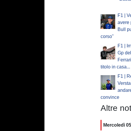
F1 | V
avere 
Bull p
corso"
F1 | I
Gp del
Ferrar
titolo in casa...
F1 | R
Verst
andare
convince
Altre not
Mercoledì 0