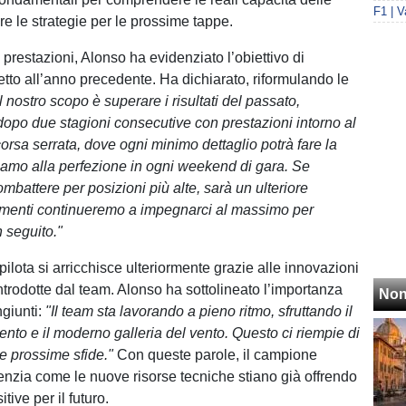
are le strategie per le prossime tappe.
prestazioni, Alonso ha evidenziato l’obiettivo di
etto all’anno precedente. Ha dichiarato, riformulando le
Il nostro scopo è superare i risultati del passato,
opo due stagioni consecutive con prestazioni intorno al
orsa serrata, dove ogni minimo dettaglio potrà fare la
riamo alla perfezione in ogni weekend di gara. Se
mbattere per posizioni più alte, sarà un ulteriore
rimenti continueremo a impegnarci al massimo per
 seguito."
pilota si arricchisce ulteriormente grazie alle innovazioni
ntrodotte dal team. Alonso ha sottolineato l’importanza
Non
ngiunti:
"Il team sta lavorando a pieno ritmo, sfruttando il
ento e il moderno galleria del vento. Questo ci riempie di
le prossime sfide."
Con queste parole, il campione
nzia come le nuove risorse tecniche stiano già offrendo
tive per il futuro.