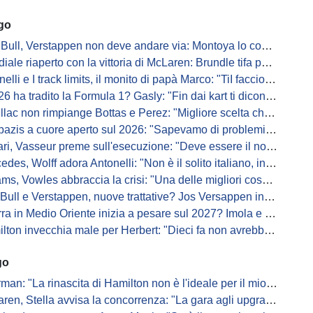
ago
Bull, Verstappen non deve andare via: Montoya lo convince
ale riaperto con la vittoria di McLaren: Brundle tifa papaya
i e I track limits, il monito di papà Marco: "TiI faccio fare la fine della gallina"
a tradito la Formula 1? Gasly: "Fin dai kart ti dicono di non alzare il piede dal gas"
ac non rimpiange Bottas e Perez: "Migliore scelta che potessimo fare"
s a cuore aperto sul 2026: "Sapevamo di problemi, ma serviva un accordo"
i, Vasseur preme sull'esecuzione: "Deve essere il nostro punto di forza"
s, Wolff adora Antonelli: "Non è il solito italiano, in bolla quando guida"
, Vowles abbraccia la crisi: "Una delle migliori cose che potevano capitare"
l e Verstappen, nuove trattative? Jos Versappen insorge contro i giornalisti
 in Medio Oriente inizia a pesare sul 2027? Imola e Barcellona osservano
n invecchia male per Herbert: "Dieci fa non avrebbe preso queste penalità"
go
: "La rinascita di Hamilton non è l'ideale per il mio futuro in Ferrari"
, Stella avvisa la concorrenza: "La gara agli upgrade è appena iniziata"