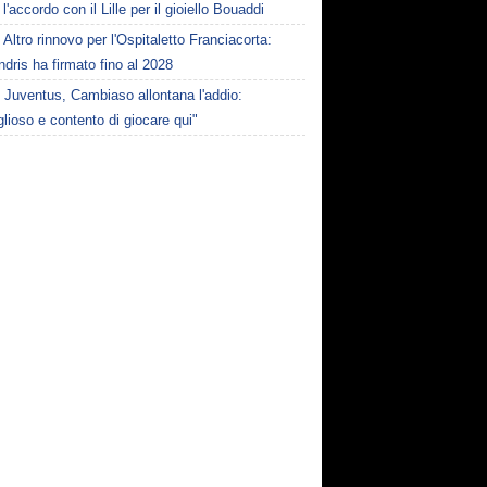
l'accordo con il Lille per il gioiello Bouaddi
Altro rinnovo per l'Ospitaletto Franciacorta:
dris ha firmato fino al 2028
Juventus, Cambiaso allontana l'addio:
lioso e contento di giocare qui"