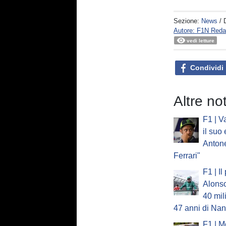
Sezione:
News
/ 
Autore: F1N Reda
vedi letture
Condividi
Altre no
F1 | V
il suo
Antonel
Ferrari"
F1 | Il
Alonso
40 mili
47 anni di Na
F1 | M