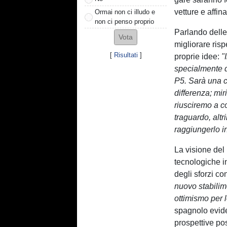
vetture e affin
Ormai non ci illudo e
non ci penso proprio
Parlando delle 
migliorare risp
[
Risultati
]
proprie idee:
"
specialmente d
P5. Sarà una c
differenza; mi
riusciremo a co
traguardo, alt
raggiungerlo in
La visione del 
tecnologiche i
degli sforzi co
nuovo stabilim
ottimismo per 
spagnolo evide
prospettive posi