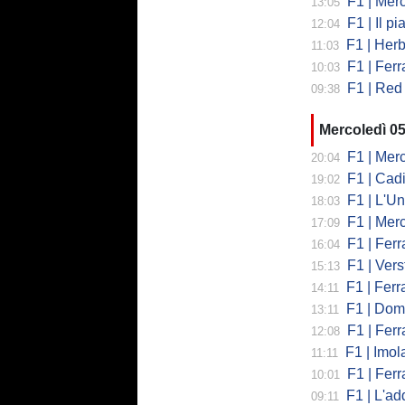
F1 | Mercedes
13:05
F1 | Il piano
12:04
F1 | Herb
11:03
F1 | Ferrar
10:03
F1 | Red 
09:38
Mercoledì 0
F1 | Mercede
20:04
F1 | Cadi
19:02
F1 | L'Un
18:03
F1 | Merced
17:09
F1 | Ferr
16:04
F1 | Verst
15:13
F1 | Ferrari,
14:11
F1 | Domenic
13:11
F1 | Ferra
12:08
F1 | Imola co
11:11
F1 | Ferrari
10:01
F1 | L'addio 
09:11