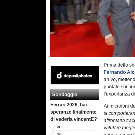
Prima dello s
Fernando Al
arrivo, mettend
puntato sui pr
l’importanza di
Sondaggio
Ferrari 2026, hai
Ai microfoni de
speranze finalmente
si comporterann
di vederla vincentE?
affrontano trac
Si
valutare meglio
No
gare saranno f