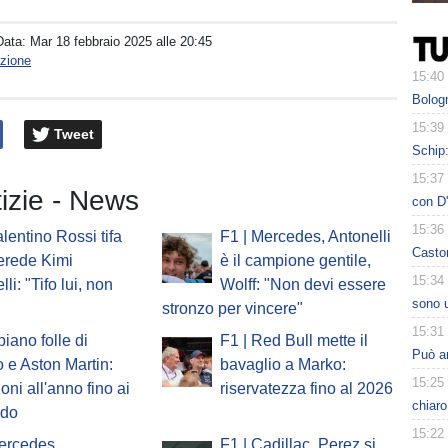
Data:
Mar 18 febbraio 2025 alle 20:45
zione
15:40
Bologn
15:39
Tweet
Schip:
15:37
tizie - News
con D'
15:36
alentino Rossi tifa
F1 | Mercedes, Antonelli
Casto
 erede Kimi
è il campione gentile,
15:34
li: "Tifo lui, non
Wolff: "Non devi essere
sono u
stronzo per vincere"
15:31
 piano folle di
F1 | Red Bull mette il
Può ar
 e Aston Martin:
bavaglio a Marko:
15:25
oni all'anno fino ai
riservatezza fino al 2026
chiaro
ndo
15:22
ercedes,
F1 | Cadillac, Perez si