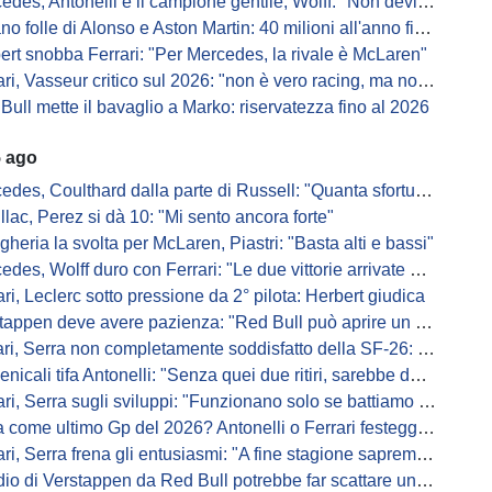
, Antonelli è il campione gentile, Wolff: "Non devi essere stronzo per vincere"
 folle di Alonso e Aston Martin: 40 milioni all'anno fino ai 47 anni di Nando
ert snobba Ferrari: "Per Mercedes, la rivale è McLaren"
i, Vasseur critico sul 2026: "non è vero racing, ma non è artificiale"
Bull mette il bavaglio a Marko: riservatezza fino al 2026
5 ago
s, Coulthard dalla parte di Russell: "Quanta sfortuna può avere un pilota?"
llac, Perez si dà 10: "Mi sento ancora forte"
gheria la svolta per McLaren, Piastri: "Basta alti e bassi"
es, Wolff duro con Ferrari: "Le due vittorie arrivate per colpa nostra
ari, Leclerc sotto pressione da 2° pilota: Herbert giudica
appen deve avere pazienza: "Red Bull può aprire un nuovo corso"
 Serra non completamente soddisfatto della SF-26: "Non è solo la mia macchina"
ali tifa Antonelli: "Senza quei due ritiri, sarebbe davanti di tanto"
ri, Serra sugli sviluppi: "Funzionano solo se battiamo gli altri"
me ultimo Gp del 2026? Antonelli o Ferrari festeggiano il titolo in casa...
, Serra frena gli entusiasmi: "A fine stagione sapremo se SF-26 è forte"
di Verstappen da Red Bull potrebbe far scattare un domino: ne parla Fittipaldi