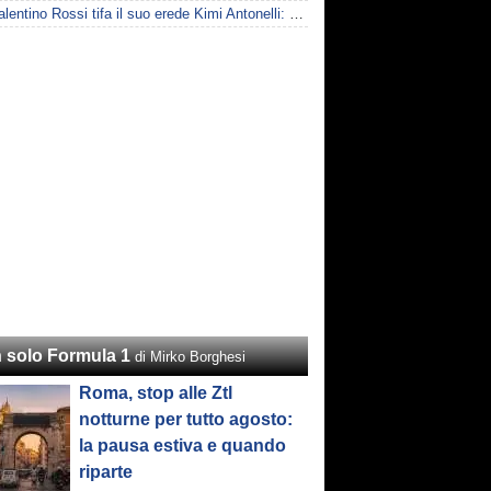
F1 | Valentino Rossi tifa il suo erede Kimi Antonelli: "Tifo lui, non Ferrari"
 solo Formula 1
di Mirko Borghesi
Roma, stop alle Ztl
notturne per tutto agosto:
la pausa estiva e quando
riparte