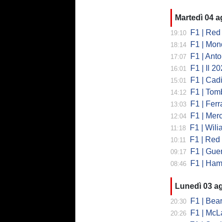
Martedì 04 
F1 | Red 
19:10
F1 | Mondi
18:14
F1 | Antonell
17:07
F1 | Il 2026 h
16:01
F1 | Cadill
15:01
F1 | Tombazi
14:12
F1 | Ferrar
13:03
F1 | Mercede
12:04
F1 | Wiliams
11:18
F1 | Red Bul
10:11
F1 | Guerra
09:17
F1 | Hamilto
08:46
Lunedì 03 a
F1 | Bearman
20:30
F1 | McLaren
20:26