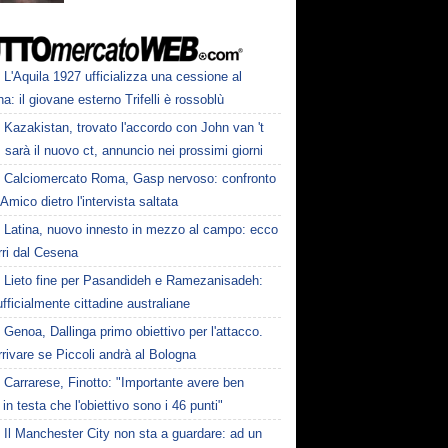
L'Aquila 1927 ufficializza una cessione al
a: il giovane esterno Trifelli è rossoblù
Kazakistan, trovato l'accordo con John van 't
 sarà il nuovo ct, annuncio nei prossimi giorni
Calciomercato Roma, Gasp nervoso: confronto
Amico dietro l'intervista saltata
Latina, nuovo innesto in mezzo al campo: ecco
rri dal Cesena
Lieto fine per Pasandideh e Ramezanisadeh:
fficialmente cittadine australiane
Genoa, Dallinga primo obiettivo per l'attacco.
rivare se Piccoli andrà al Bologna
Carrarese, Finotto: "Importante avere ben
 in testa che l'obiettivo sono i 46 punti"
Il Manchester City non sta a guardare: ad un