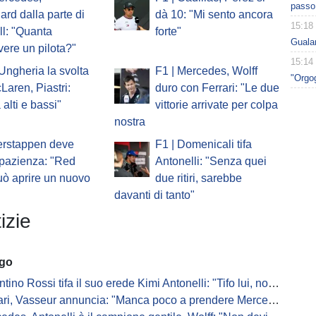
passo 
ard dalla parte di
dà 10: "Mi sento ancora
15:18
l: "Quanta
forte"
Gualan
vere un pilota?"
15:14
'Ungheria la svolta
F1 | Mercedes, Wolff
"Orgog
Laren, Piastri:
duro con Ferrari: "Le due
 alti e bassi"
vittorie arrivate per colpa
nostra
erstappen deve
F1 | Domenicali tifa
pazienza: "Red
Antonelli: "Senza quei
uò aprire un nuovo
due ritiri, sarebbe
davanti di tanto"
izie
ago
ino Rossi tifa il suo erede Kimi Antonelli: "Tifo lui, non Ferrari"
, Vasseur annuncia: "Manca poco a prendere Mercedes, ma non basterà l'ADUO"