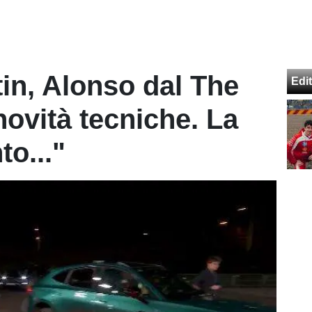
tin, Alonso dal The
Edit
ovità tecniche. La
to..."