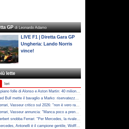
etta GP
di Leonardo Adamo
LIVE F1 | Diretta Gara GP
Ungheria: Lando Norris
vince!
iù lette
Ieri
F1 | Il piano folle di Alonso e Aston Martin: 40 milioni all'anno fino ai 47 anni di Nando
F1 | Red Bull mette il bavaglio a Marko: riservatezza fino al 2026
F1 | Ferrari, Vasseur critico sul 2026: "non è vero racing, ma non è artificiale"
F1 | Ferrari, Vasseur annuncia: "Manca poco a prendere Mercedes, ma non basterà l'ADUO"
F1 | Herbert snobba Ferrari: "Per Mercedes, la rivale è McLaren"
F1 | Mercedes, Antonelli è il campione gentile, Wolff: "Non devi essere stronzo per vincere"