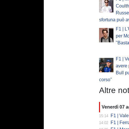
Coulth
Russel
sfortuna può a
F1 | L
per Mc
"Basta
F1 | V
avere 
Bull p
corso"
Altre not
Venerdì 07 
F1 | Valent
15:14
F1 | Ferrari
14:02