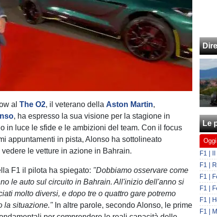
Dir
how al
The O2
, il veterano della
Aston Martin
,
onso
, ha espresso la sua visione per la stagione in
Le p
o in luce le sfide e le ambizioni del team. Con il focus
imi appuntamenti in pista, Alonso ha sottolineato
Oggi
 vedere le vetture in azione in Bahrain.
lla F1 il pilota ha spiegato:
"Dobbiamo osservare come
o le auto sul circuito in Bahrain. All'inizio dell'anno si
ciati molto diversi, e dopo tre o quattro gare potremo
 la situazione."
In altre parole, secondo Alonso, le prime
ondamentali per comprendere le reali capacità delle