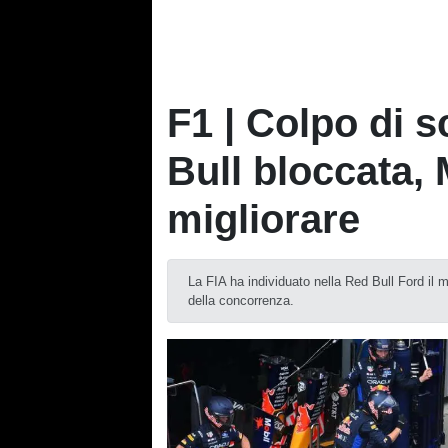
F1 | Colpo di 
Bull bloccata,
migliorare
La FIA ha individuato nella Red Bull Ford il mi
della concorrenza.