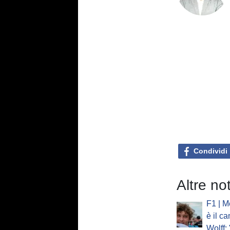
Condividi
Altre no
F1 | M
è il c
Wolff: