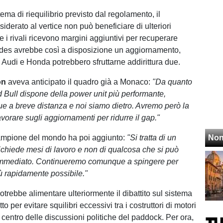
ema di riequilibrio previsto dal regolamento, il
siderato al vertice non può beneficiare di ulteriori
e i rivali ricevono margini aggiuntivi per recuperare
des avrebbe così a disposizione un aggiornamento,
, Audi e Honda potrebbero sfruttarne addirittura due.
on
aveva anticipato il quadro già a Monaco:
"Da quanto
Bull dispone della power unit più performante,
 a breve distanza e noi siamo dietro. Avremo però la
lavorare sugli aggiornamenti per ridurre il gap."
 campione del mondo ha poi aggiunto:
"Si tratta di un
Non
ichiede mesi di lavoro e non di qualcosa che si può
l'immediato. Continueremo comunque a spingere per
iù rapidamente possibile."
trebbe alimentare ulteriormente il dibattito sul sistema
o per evitare squilibri eccessivi tra i costruttori di motori
l centro delle discussioni politiche del paddock. Per ora,