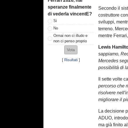
Ferrari 2026, hai
speranze finalmente
Secondo il sist
di vederla vincentE?
costruttore con
Si
sviluppi, mentr
No
terreno. Merce
mentre Ferrari
Ormai non ci illudo e
non ci penso proprio
Lewis Hamilt
sappiamo, Red 
[
Risultati
]
Mercedes segue
possibilità di 
Il sette volte
percorso che r
risolvere nel
migliorare il p
La decisione po
ADUO, introdott
ma già finito a