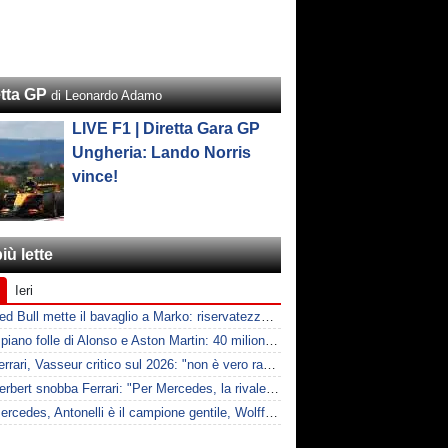
etta GP
di Leonardo Adamo
LIVE F1 | Diretta Gara GP
Ungheria: Lando Norris
vince!
iù lette
Ieri
F1 | Red Bull mette il bavaglio a Marko: riservatezza fino al 2026
F1 | Il piano folle di Alonso e Aston Martin: 40 milioni all'anno fino ai 47 anni di Nando
F1 | Ferrari, Vasseur critico sul 2026: "non è vero racing, ma non è artificiale"
F1 | Herbert snobba Ferrari: "Per Mercedes, la rivale è McLaren"
F1 | Mercedes, Antonelli è il campione gentile, Wolff: "Non devi essere stronzo per vincere"