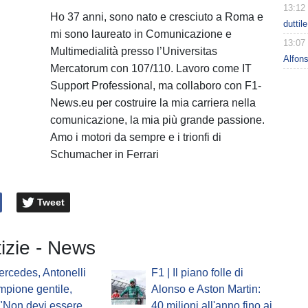
13:12
Ho 37 anni, sono nato e cresciuto a Roma e
duttil
mi sono laureato in Comunicazione e
13:07
Multimedialità presso l’Universitas
Alfons
Mercatorum con 107/110. Lavoro come IT
Support Professional, ma collaboro con F1-
News.eu per costruire la mia carriera nella
comunicazione, la mia più grande passione.
Amo i motori da sempre e i trionfi di
Schumacher in Ferrari
Tweet
tizie - News
ercedes, Antonelli
F1 | Il piano folle di
ampione gentile,
Alonso e Aston Martin:
 "Non devi essere
40 milioni all'anno fino ai