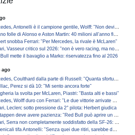
izie
ago
, Antonelli è il campione gentile, Wolff: "Non devi essere stronzo per vincere"
 folle di Alonso e Aston Martin: 40 milioni all'anno fino ai 47 anni di Nando
ert snobba Ferrari: "Per Mercedes, la rivale è McLaren"
i, Vasseur critico sul 2026: "non è vero racing, ma non è artificiale"
Bull mette il bavaglio a Marko: riservatezza fino al 2026
5 ago
s, Coulthard dalla parte di Russell: "Quanta sfortuna può avere un pilota?"
llac, Perez si dà 10: "Mi sento ancora forte"
gheria la svolta per McLaren, Piastri: "Basta alti e bassi"
es, Wolff duro con Ferrari: "Le due vittorie arrivate per colpa nostra
ari, Leclerc sotto pressione da 2° pilota: Herbert giudica
appen deve avere pazienza: "Red Bull può aprire un nuovo corso"
 Serra non completamente soddisfatto della SF-26: "Non è solo la mia macchina"
ali tifa Antonelli: "Senza quei due ritiri, sarebbe davanti di tanto"