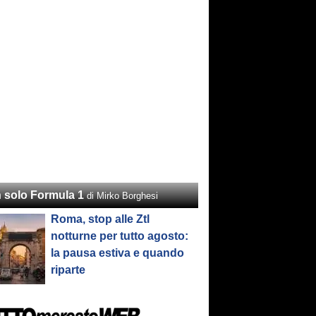
 solo Formula 1
di Mirko Borghesi
Roma, stop alle Ztl
notturne per tutto agosto:
la pausa estiva e quando
riparte