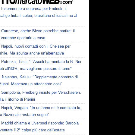
Inserimento a sorpresa per Endrick: il
ahçe fiuta il colpo, brasiliano chiusissimo al
Carrarese, anche Bleve potrebbe partire: il
vorrebbe riportarlo a casa
Napoli, nuovi contatti con il Chelsea per
hile. Ma spunta anche un'alternativa
Potenza, Tisci: "L'Ascoli ha meritato la B. Noi
ti all'80%, ma vogliamo passare il turno"
Juventus, Kalulu: "Doppiamente contento di
Muani. Mancava un attaccante così"
Sampdoria, Fredberg insiste per Verschaeren.
a il ritorno di Pierini
Napoli, Vergara: "In un anno mi è cambiata la
La Nazionale resta un sogno"
Madrid chiama e Liverpool risponde: Barcola
ventare il 2° colpo più caro dell'estate