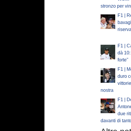
stronzo per vi
F1 | R
bavagl
riserv
F1 | C
dà 10:
forte"
F1 | M
duro c
vittori
nostra
F1 | D
Antone
due rit
davanti di tant