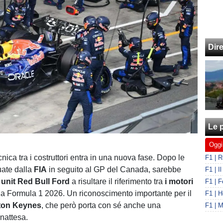
Dir
Le p
Oggi
cnica tra i costruttori entra in una nuova fase. Dopo le
tuate dalla
FIA
in seguito al GP del Canada, sarebbe
unit
Red Bull Ford
a risultare il riferimento tra
i motori
la Formula 1 2026. Un riconoscimento importante per il
lton Keynes
, che però porta con sé anche una
nattesa.