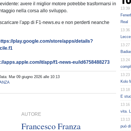
evidente: avere il miglior motore potrebbe trasformarsi in
13:39
ntaggio nella corsa allo sviluppo.
Fenerb
Real
 scaricare l'app di F1-news.eu e non perderti neanche
13:36
Lecce 
ttps://play.google.com/store/apps/details?
13:27
ile.f1
Badias
13:24
s://apps.apple.com/it/app/f1-news-eu/id6758488273
comple
13:23
Data:
Mar 09 giugno 2026 alle 10:13
Kolo 
ANZA
13:18
E studi
13:16
vita. 
AUTORE
13:13
Francesco Franza
può di