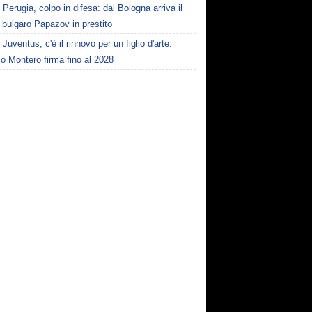
Perugia, colpo in difesa: dal Bologna arriva il
e bulgaro Papazov in prestito
Juventus, c'è il rinnovo per un figlio d'arte:
o Montero firma fino al 2028