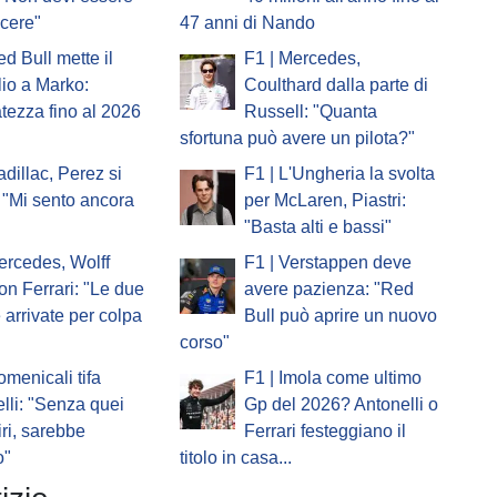
ncere"
47 anni di Nando
ed Bull mette il
F1 | Mercedes,
io a Marko:
Coulthard dalla parte di
atezza fino al 2026
Russell: "Quanta
sfortuna può avere un pilota?"
adillac, Perez si
F1 | L'Ungheria la svolta
 "Mi sento ancora
per McLaren, Piastri:
"Basta alti e bassi"
ercedes, Wolff
F1 | Verstappen deve
on Ferrari: "Le due
avere pazienza: "Red
e arrivate per colpa
Bull può aprire un nuovo
corso"
omenicali tifa
F1 | Imola come ultimo
lli: "Senza quei
Gp del 2026? Antonelli o
iri, sarebbe
Ferrari festeggiano il
o"
titolo in casa...