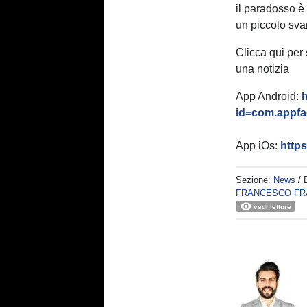
il paradosso è 
un piccolo sva
Clicca qui per
una notizia
App Android:
h
id=com.appfac
App iOs:
http
Sezione:
News
/ 
FRANCESCO FR
vedi letture