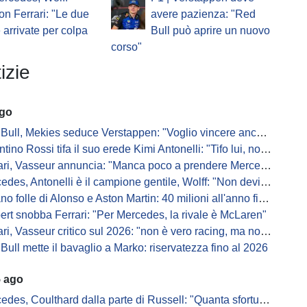
on Ferrari: "Le due
avere pazienza: "Red
e arrivate per colpa
Bull può aprire un nuovo
corso"
izie
ago
Bull, Mekies seduce Verstappen: "Voglio vincere anch'io"
ino Rossi tifa il suo erede Kimi Antonelli: "Tifo lui, non Ferrari"
, Vasseur annuncia: "Manca poco a prendere Mercedes, ma non basterà l'ADUO"
, Antonelli è il campione gentile, Wolff: "Non devi essere stronzo per vincere"
 folle di Alonso e Aston Martin: 40 milioni all'anno fino ai 47 anni di Nando
ert snobba Ferrari: "Per Mercedes, la rivale è McLaren"
i, Vasseur critico sul 2026: "non è vero racing, ma non è artificiale"
Bull mette il bavaglio a Marko: riservatezza fino al 2026
5 ago
s, Coulthard dalla parte di Russell: "Quanta sfortuna può avere un pilota?"