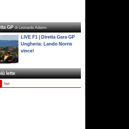
etta GP
di Leonardo Adamo
LIVE F1 | Diretta Gara GP
Ungheria: Lando Norris
vince!
iù lette
Ieri