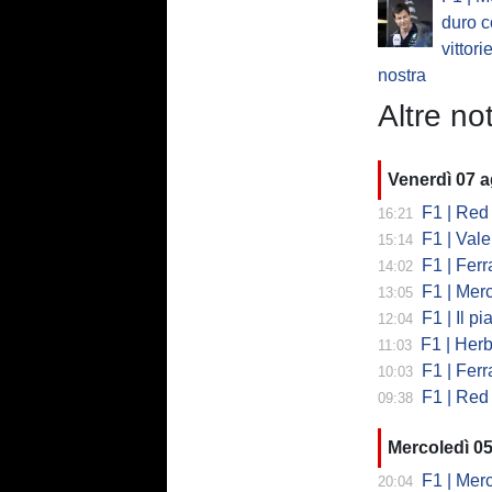
duro c
vittori
nostra
Altre not
Venerdì 07 
F1 | Red 
16:21
F1 | Valent
15:14
F1 | Ferrari
14:02
F1 | Mercedes
13:05
F1 | Il piano
12:04
F1 | Herb
11:03
F1 | Ferrar
10:03
F1 | Red 
09:38
Mercoledì 0
F1 | Mercede
20:04