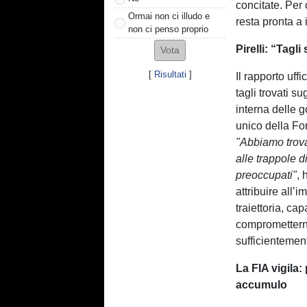
concitate. Per
Ormai non ci illudo e
resta pronta a 
non ci penso proprio
Pirelli: “Tag
[
Risultati
]
Il rapporto uff
tagli trovati 
interna delle 
unico della For
"Abbiamo trovat
alle trappole 
preoccupati"
, 
attribuire all’i
traiettoria, ca
comprometterne
sufficientemen
La FIA vigila:
accumulo