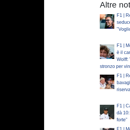
Altre no
F1 | R
seduc
"Vogli
F1 | M
è il c
Wolff:
stronzo per vi
F1 | R
bavagl
riserv
F1 | C
dà 10:
forte"
F1 | M