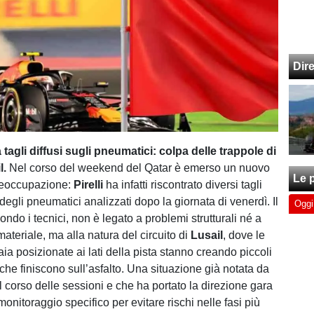
Dir
a tagli diffusi sugli pneumatici: colpa delle trappole di
l.
Nel corso del weekend del Qatar è emerso un nuovo
Le p
reoccupazione:
Pirelli
ha infatti riscontrato diversi tagli
 degli pneumatici analizzati dopo la giornata di venerdì. Il
Oggi
do i tecnici, non è legato a problemi strutturali né a
ateriale, ma alla natura del circuito di
Lusail
, dove le
aia posizionate ai lati della pista stanno creando piccoli
i che finiscono sull’asfalto. Una situazione già notata da
el corso delle sessioni e che ha portato la direzione gara
monitoraggio specifico per evitare rischi nelle fasi più