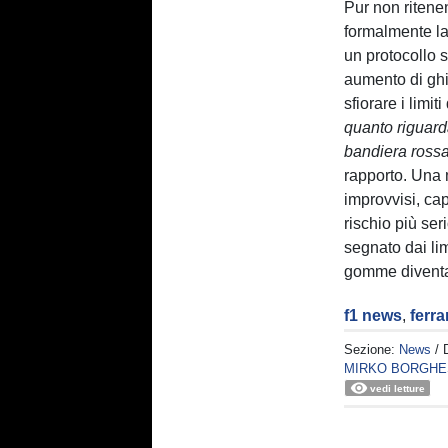
Pur non ritenen
formalmente la
un protocollo s
aumento di ghia
sfiorare i limit
quanto riguard
bandiera rossa 
rapporto. Una 
improvvisi, cap
rischio più ser
segnato dai lim
gomme diventa 
f1 news
,
ferrar
Sezione:
News
/ 
MIRKO BORGHE
vedi letture