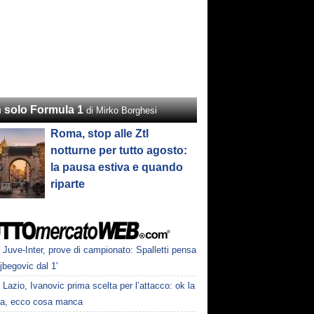
 solo Formula 1
di Mirko Borghesi
Roma, stop alle Ztl
notturne per tutto agosto:
la pausa estiva e quando
riparte
Juve-Inter, prove di campionato: Spalletti pensa
jbegovic dal 1'
Lazio, Ivanovic prima scelta per l’attacco: ok la
la, ecco cosa manca