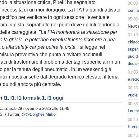
do la situazione critica, Pirelli ha segnalato
06:00
 necessità di un monitoraggio. La FIA ha quindi attivato
centro
pecifico per verificare in ogni sessione l’eventuale
05:00
ia in pista, soprattutto nei punti dove i piloti tendono a
Newcas
i della carreggiata.
"La FIA monitorerà la situazione per
01:10
a la ghiaia, e potrebbe eventualmente ricorrere a una
chiacc
o alla safety car per pulire la pista"
, si legge nel
superi
misura preventiva che punta a evitare accumuli
può d
aci di trasformare il problema dei tagli superficiali in un
decisi
io per la tenuta degli pneumatici. In un weekend già
01:00
iti imposti ai set e dal degrado termico elevato, il tema
e retr
quindi ancora più centrale.
00:56
vuole 
i f1
,
f1
,
f1 formula 1
,
f1 oggi
00:53
Data:
Sab 29 novembre 2025 alle 11:45
Lauta
SI
/ Twitter:
@@BorghesiMirko
00:49
Parede
00:45