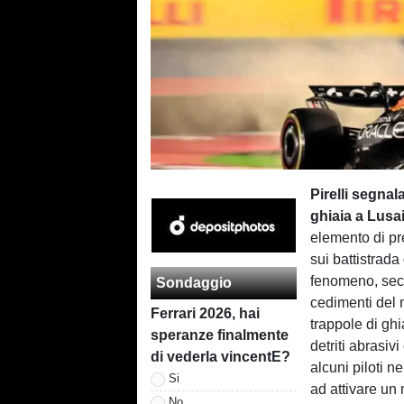
Pirelli segnal
ghiaia a Lusai
elemento di p
sui battistrada
fenomeno, secon
Sondaggio
cedimenti del m
Ferrari 2026, hai
trappole di ghi
speranze finalmente
detriti abrasiv
di vederla vincentE?
alcuni piloti n
Si
ad attivare un 
No