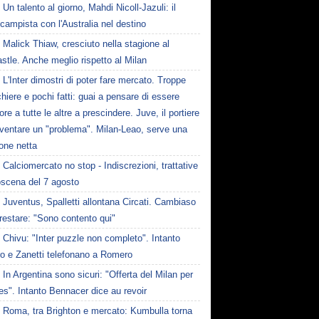
Un talento al giorno, Mahdi Nicoll-Jazuli: il
campista con l'Australia nel destino
Malick Thiaw, cresciuto nella stagione al
tle. Anche meglio rispetto al Milan
L'Inter dimostri di poter fare mercato. Troppe
hiere e pochi fatti: guai a pensare di essere
ore a tutte le altre a prescindere. Juve, il portiere
iventare un "problema". Milan-Leao, serve una
one netta
Calciomercato no stop - Indiscrezioni, trattative
oscena del 7 agosto
Juventus, Spalletti allontana Circati. Cambiaso
restare: "Sono contento qui"
Chivu: "Inter puzzle non completo". Intanto
ro e Zanetti telefonano a Romero
In Argentina sono sicuri: "Offerta del Milan per
s". Intanto Bennacer dice au revoir
Roma, tra Brighton e mercato: Kumbulla torna