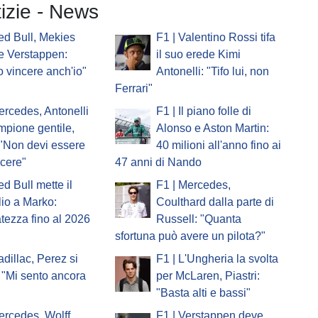
tizie - News
ed Bull, Mekies
F1 | Valentino Rossi tifa
e Verstappen:
il suo erede Kimi
o vincere anch'io"
Antonelli: "Tifo lui, non
Ferrari"
ercedes, Antonelli
F1 | Il piano folle di
ampione gentile,
Alonso e Aston Martin:
 "Non devi essere
40 milioni all'anno fino ai
ncere"
47 anni di Nando
ed Bull mette il
F1 | Mercedes,
io a Marko:
Coulthard dalla parte di
atezza fino al 2026
Russell: "Quanta
sfortuna può avere un pilota?"
adillac, Perez si
F1 | L'Ungheria la svolta
 "Mi sento ancora
per McLaren, Piastri:
"Basta alti e bassi"
ercedes, Wolff
F1 | Verstappen deve