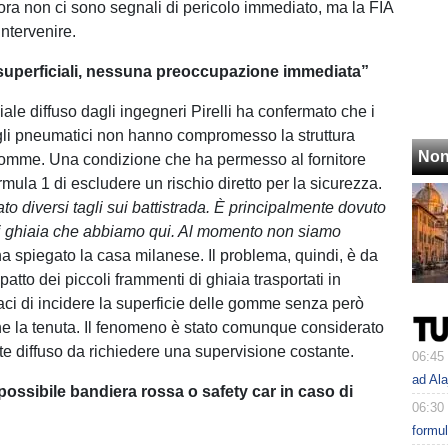
 ora non ci sono segnali di pericolo immediato, ma la FIA
intervenire.
li superficiali, nessuna preoccupazione immediata”
iciale diffuso dagli ingegneri Pirelli ha confermato che i
sugli pneumatici non hanno compromesso la struttura
Non
gomme. Una condizione che ha permesso al fornitore
mula 1 di escludere un rischio diretto per la sicurezza.
o diversi tagli sui battistrada. È principalmente dovuto
di ghiaia che abbiamo qui. Al momento non siamo
ha spiegato la casa milanese. Il problema, quindi, è da
mpatto dei piccoli frammenti di ghiaia trasportati in
paci di incidere la superficie delle gomme senza però
 la tenuta. Il fenomeno è stato comunque considerato
te diffuso da richiedere una supervisione costante.
06:45
ad Ala
 possibile bandiera rossa o safety car in caso di
06:30
formu