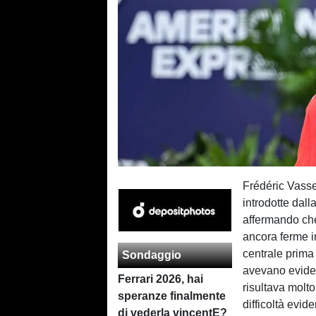
Frédéric Vasse
introdotte dall
affermando ch
ancora ferme in
centrale prima 
Sondaggio
avevano eviden
Ferrari 2026, hai
risultava molt
speranze finalmente
difficoltà evid
di vederla vincentE?