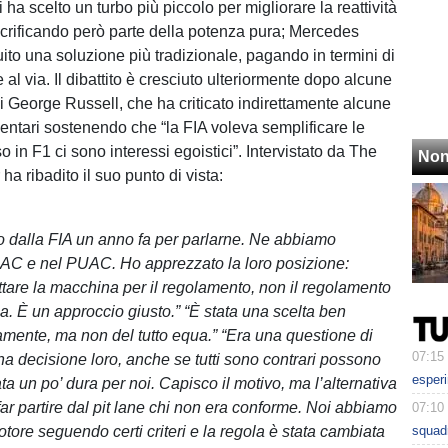
i ha scelto un turbo più piccolo per migliorare la reattività
acrificando però parte della potenza pura; Mercedes
ito una soluzione più tradizionale, pagando in termini di
 al via. Il dibattito è cresciuto ulteriormente dopo alcune
di George Russell, che ha criticato indirettamente alcune
entari sostenendo che “la FIA voleva semplificare le
in F1 ci sono interessi egoistici”. Intervistato da The
Non
a ribadito il suo punto di vista:
o dalla FIA un anno fa per parlarne. Ne abbiamo
SAC e nel PUAC. Ho apprezzato la loro posizione:
tare la macchina per il regolamento, non il regolamento
a. È un approccio giusto.” “È stata una scelta ben
camente, ma non del tutto equa.” “Era una questione di
07:15
na decisione loro, anche se tutti sono contrari possono
esperi
ta un po’ dura per noi. Capisco il motivo, ma l’alternativa
far partire dal pit lane chi non era conforme. Noi abbiamo
07:10
otore seguendo certi criteri e la regola è stata cambiata
squadr