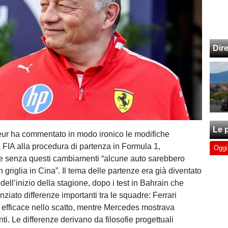
Dir
Le p
ur ha commentato in modo ironico le modifiche
a FIA alla procedura di partenza in Formula 1,
Oggi
e senza questi cambiamenti “alcune auto sarebbero
 griglia in Cina”. Il tema delle partenze era già diventato
dell’inizio della stagione, dopo i test in Bahrain che
ziato differenze importanti tra le squadre: Ferrari
o efficace nello scatto, mentre Mercedes mostrava
enti. Le differenze derivano da filosofie progettuali