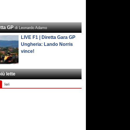
etta GP
di Leonardo Adamo
LIVE F1 | Diretta Gara GP
Ungheria: Lando Norris
vince!
iù lette
Ieri