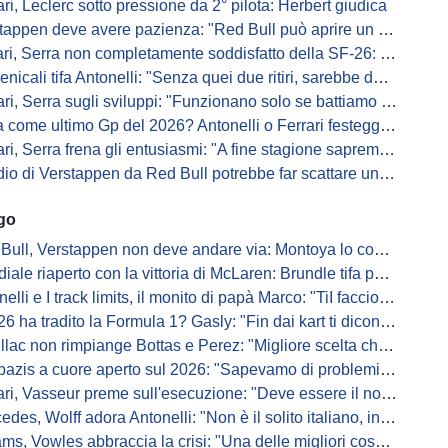
ari, Leclerc sotto pressione da 2° pilota: Herbert giudica
appen deve avere pazienza: "Red Bull può aprire un nuovo corso"
 Serra non completamente soddisfatto della SF-26: "Non è solo la mia macchina"
ali tifa Antonelli: "Senza quei due ritiri, sarebbe davanti di tanto"
ri, Serra sugli sviluppi: "Funzionano solo se battiamo gli altri"
me ultimo Gp del 2026? Antonelli o Ferrari festeggiano il titolo in casa...
, Serra frena gli entusiasmi: "A fine stagione sapremo se SF-26 è forte"
di Verstappen da Red Bull potrebbe far scattare un domino: ne parla Fittipaldi
ago
Bull, Verstappen non deve andare via: Montoya lo convince
ale riaperto con la vittoria di McLaren: Brundle tifa papaya
i e I track limits, il monito di papà Marco: "TiI faccio fare la fine della gallina"
a tradito la Formula 1? Gasly: "Fin dai kart ti dicono di non alzare il piede dal gas"
ac non rimpiange Bottas e Perez: "Migliore scelta che potessimo fare"
s a cuore aperto sul 2026: "Sapevamo di problemi, ma serviva un accordo"
i, Vasseur preme sull'esecuzione: "Deve essere il nostro punto di forza"
s, Wolff adora Antonelli: "Non è il solito italiano, in bolla quando guida"
, Vowles abbraccia la crisi: "Una delle migliori cose che potevano capitare"