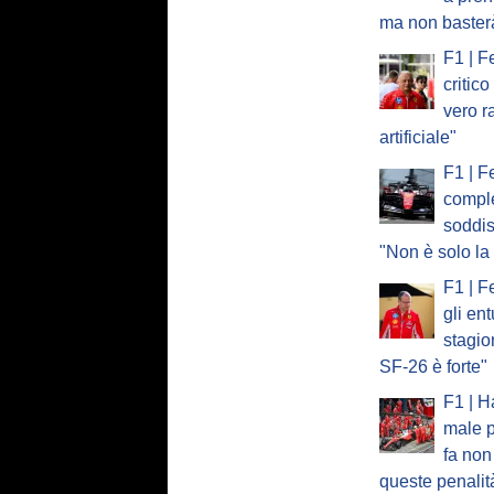
ma non baster
F1 | F
critic
vero r
artificiale"
F1 | F
compl
soddis
"Non è solo l
F1 | F
gli en
stagi
SF-26 è forte"
F1 | H
male p
fa non
queste penalit