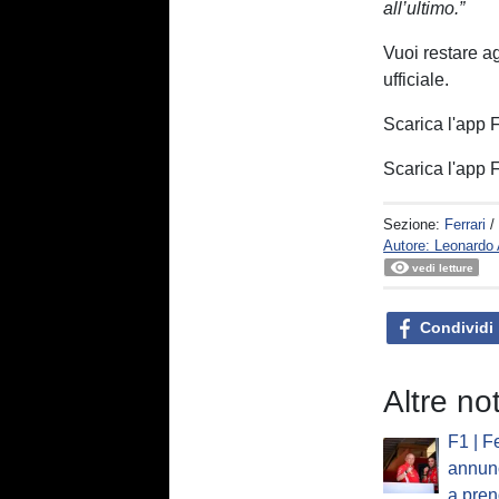
all’ultimo.”
Vuoi restare a
ufficiale.
Scarica l'app
Scarica l'app
Sezione:
Ferrari
/
Autore: Leonard
vedi letture
Condividi
Altre not
F1 | F
annun
a pre