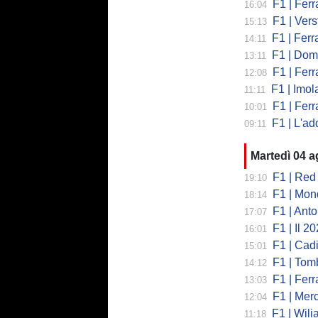
F1 | Ferr
16:04
F1 | Verst
15:13
F1 | Ferrari,
14:11
F1 | Domenic
13:11
F1 | Ferra
12:08
F1 | Imola co
11:11
F1 | Ferrari
10:01
F1 | L'addio 
09:11
Martedì 04 
F1 | Red 
19:10
F1 | Mondi
18:14
F1 | Antonell
17:07
F1 | Il 2026 h
16:01
F1 | Cadill
15:01
F1 | Tombazi
14:12
F1 | Ferrar
13:03
F1 | Mercede
12:04
F1 | Wiliams
11:18