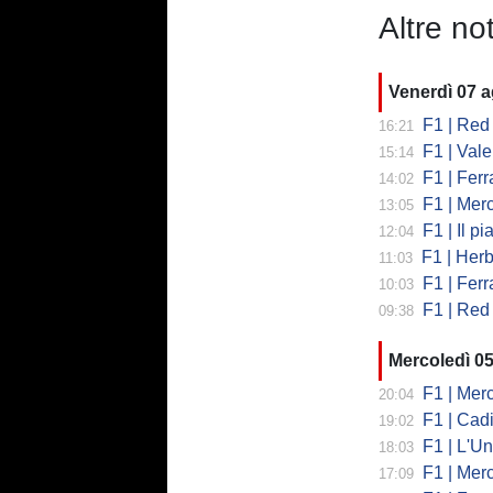
Altre not
Venerdì 07 
F1 | Red 
16:21
F1 | Valent
15:14
F1 | Ferrari
14:02
F1 | Mercedes
13:05
F1 | Il piano
12:04
F1 | Herb
11:03
F1 | Ferrar
10:03
F1 | Red 
09:38
Mercoledì 0
F1 | Mercede
20:04
F1 | Cadi
19:02
F1 | L'Un
18:03
F1 | Merced
17:09