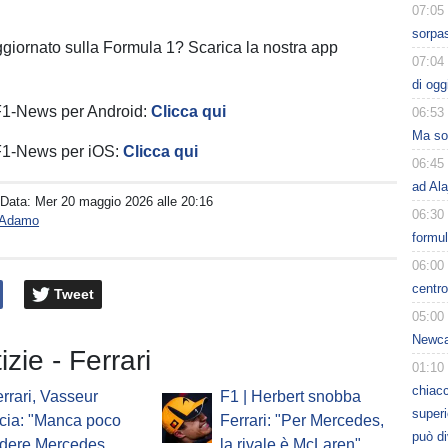
07:05
sorpas
ggiornato sulla Formula 1? Scarica la nostra app
07:04
di ogg
 F1-News per Android:
Clicca qui
06:53
Ma sol
 F1-News per iOS:
Clicca qui
06:45
ad Ala
 Data:
Mer 20 maggio 2026 alle 20:16
06:30
o Adamo
formu
06:00
centro
Tweet
05:00
Newcas
izie - Ferrari
01:10
chiacc
errari, Vasseur
F1 | Herbert snobba
superi
cia: "Manca poco
Ferrari: "Per Mercedes,
può d
ndere Mercedes,
la rivale è McLaren"