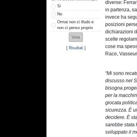
diverse: Ferrar
Si
in partenza, s
No
invece ha segu
Ormai non ci illudo e
posizioni perse
non ci penso proprio
dichiarazioni 
scelte regolam
cose ma spesso 
[
Risultati
]
Race, Vasseur h
“Mi sono recat
discusso nel 
bisogna proget
per la macchin
giocata politi
sicurezza. È u
decidere. È sta
sarebbe stata 
sviluppato il m