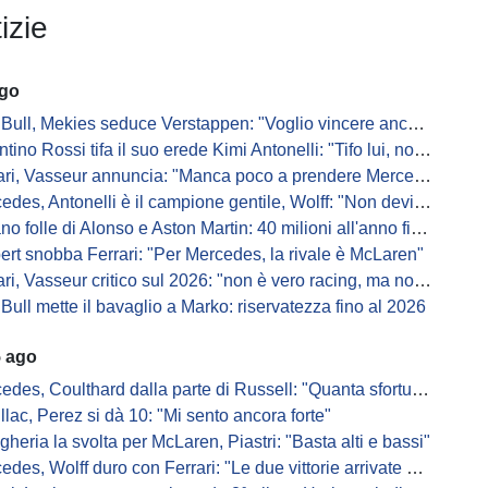
izie
ago
Bull, Mekies seduce Verstappen: "Voglio vincere anch'io"
ino Rossi tifa il suo erede Kimi Antonelli: "Tifo lui, non Ferrari"
, Vasseur annuncia: "Manca poco a prendere Mercedes, ma non basterà l'ADUO"
, Antonelli è il campione gentile, Wolff: "Non devi essere stronzo per vincere"
 folle di Alonso e Aston Martin: 40 milioni all'anno fino ai 47 anni di Nando
ert snobba Ferrari: "Per Mercedes, la rivale è McLaren"
i, Vasseur critico sul 2026: "non è vero racing, ma non è artificiale"
Bull mette il bavaglio a Marko: riservatezza fino al 2026
5 ago
s, Coulthard dalla parte di Russell: "Quanta sfortuna può avere un pilota?"
llac, Perez si dà 10: "Mi sento ancora forte"
gheria la svolta per McLaren, Piastri: "Basta alti e bassi"
es, Wolff duro con Ferrari: "Le due vittorie arrivate per colpa nostra