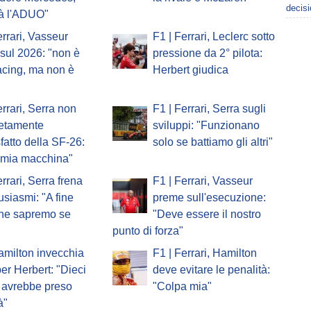
decisi
à l'ADUO"
errari, Vasseur
F1 | Ferrari, Leclerc sotto
o sul 2026: "non è
pressione da 2° pilota:
acing, ma non è
Herbert giudica
errari, Serra non
F1 | Ferrari, Serra sugli
etamente
sviluppi: "Funzionano
fatto della SF-26:
solo se battiamo gli altri"
a mia macchina"
errari, Serra frena
F1 | Ferrari, Vasseur
tusiasmi: "A fine
preme sull'esecuzione:
one sapremo se
"Deve essere il nostro
punto di forza"
amilton invecchia
F1 | Ferrari, Hamilton
er Herbert: "Dieci
deve evitare le penalità:
 avrebbe preso
"Colpa mia"
à"