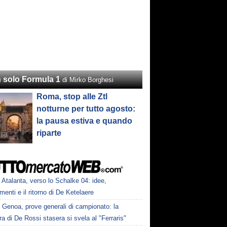
 solo Formula 1
di Mirko Borghesi
Roma, stop alle Ztl
notturne per tutto agosto:
la pausa estiva e quando
riparte
Atalanta, verso lo Schalke 04: idee,
menti e il ritorno di De Ketelaere
Genoa, prove generali di campionato: la
a di De Rossi stasera si svela al "Ferraris"