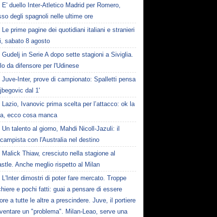
E' duello Inter-Atletico Madrid per Romero,
so degli spagnoli nelle ultime ore
Le prime pagine dei quotidiani italiani e stranieri
i, sabato 8 agosto
Gudelj in Serie A dopo sette stagioni a Siviglia.
o da difensore per l'Udinese
Juve-Inter, prove di campionato: Spalletti pensa
jbegovic dal 1'
Lazio, Ivanovic prima scelta per l’attacco: ok la
la, ecco cosa manca
Un talento al giorno, Mahdi Nicoll-Jazuli: il
campista con l'Australia nel destino
Malick Thiaw, cresciuto nella stagione al
tle. Anche meglio rispetto al Milan
L'Inter dimostri di poter fare mercato. Troppe
hiere e pochi fatti: guai a pensare di essere
ore a tutte le altre a prescindere. Juve, il portiere
iventare un "problema". Milan-Leao, serve una