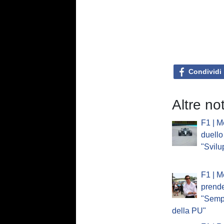
Condividi
Altre no
F1 | M
duello
"Svilu
F1 | M
prende 
"Sempr
della PU"