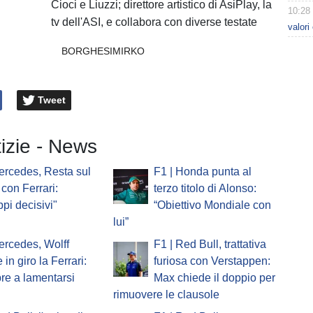
Cioci e Liuzzi; direttore artistico di AsiPlay, la
10:28
tv dell'ASI, e collabora con diverse testate
valori
BORGHESIMIRKO
Tweet
tizie - News
ercedes, Resta sul
F1 | Honda punta al
 con Ferrari:
terzo titolo di Alonso:
ppi decisivi"
“Obiettivo Mondiale con
lui”
ercedes, Wolff
F1 | Red Bull, trattativa
in giro la Ferrari:
furiosa con Verstappen:
e a lamentarsi
Max chiede il doppio per
rimuovere le clausole