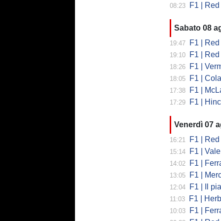
F1 | Red Bull
08:23
Sabato 08 a
F1 | Red B
19:47
F1 | Red 
19:10
F1 | Vermeul
18:26
F1 | Cola
18:05
F1 | McLare
17:38
F1 | Hinchcl
17:29
Venerdì 07 
F1 | Red 
16:21
F1 | Valent
15:14
F1 | Ferrari
14:02
F1 | Mercedes
13:05
F1 | Il piano
12:04
F1 | Herb
11:03
F1 | Ferrar
10:03