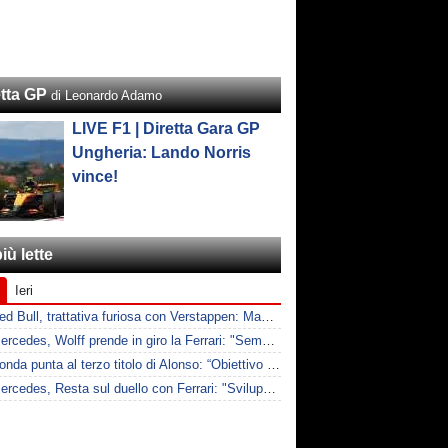
etta GP
di Leonardo Adamo
LIVE F1 | Diretta Gara GP
Ungheria: Lando Norris
vince!
iù lette
Ieri
F1 | Red Bull, trattativa furiosa con Verstappen: Max chiede il doppio per rimuovere le clausole
F1 | Mercedes, Wolff prende in giro la Ferrari: "Sempre a lamentarsi della PU"
F1 | Honda punta al terzo titolo di Alonso: “Obiettivo Mondiale con lui”
F1 | Mercedes, Resta sul duello con Ferrari: "Sviluppi decisivi"