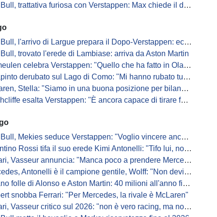
, trattativa furiosa con Verstappen: Max chiede il doppio per rimuovere le clausole
go
ull, l'arrivo di Largue prepara il Dopo-Verstappen: ecco come
Bull, trovato l'erede di Lambiase: arriva da Aston Martin
en celebra Verstappen: "Quello che ha fatto in Olanda è stato gigantesco"
pinto derubato sul Lago di Como: "Mi hanno rubato tutto"
n, Stella: "Siamo in una buona posizione per bilanciare 2026 e 2027"
iffe esalta Verstappen: "È ancora capace di tirare fuori risultati inattesi"
ago
Bull, Mekies seduce Verstappen: "Voglio vincere anch'io"
ino Rossi tifa il suo erede Kimi Antonelli: "Tifo lui, non Ferrari"
, Vasseur annuncia: "Manca poco a prendere Mercedes, ma non basterà l'ADUO"
, Antonelli è il campione gentile, Wolff: "Non devi essere stronzo per vincere"
 folle di Alonso e Aston Martin: 40 milioni all'anno fino ai 47 anni di Nando
ert snobba Ferrari: "Per Mercedes, la rivale è McLaren"
i, Vasseur critico sul 2026: "non è vero racing, ma non è artificiale"