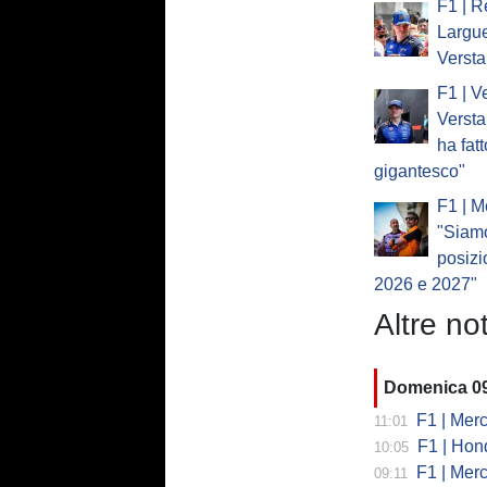
F1 | Re
Largue
Verst
F1 | V
Versta
ha fat
gigantesco"
F1 | M
"Siam
posizi
2026 e 2027"
Altre not
Domenica 0
F1 | Merc
11:01
F1 | Honda
10:05
F1 | Merced
09:11