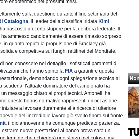
tore endotermico nei prossimi mesi.
rettamente sulla questione durante il fine settimana del
di Catalogna
, il leader della classifica iridata
Kimi
a nascosto un certo stupore per la delibera federale. Il
no ha ammesso candidamente di essere rimasto sorpreso
e, in quanto reputa la propulsione di Brackley già
olida e competitiva sui lunghi rettilinei del Mondiale.
i non conoscere nel dettaglio i sofisticati parametri di
otivazioni che hanno spinto la
FIA
a garantire questa
restazionale, demandando ogni spiegazione tecnica ai
Non
sua scuderia, l'attuale dominatore del campionato ha
 un messaggio chiaro ai propri tecnici. Antonelli ha
ome questo bonus normativo rappresenti un'occasione
 iniziare a lavorare duramente alla ricerca di ulteriore
evole dell'incredibile lavoro già svolto finora sul fronte
nit
, il diciannovenne ha comunque predicato pazienza,
 estrarre nuove prestazioni al banco prova sarà un
go termine che richiederà uno sforzo meticoloso, ma