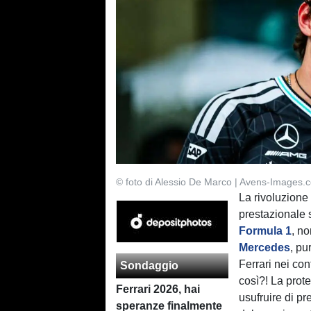
© foto di Alessio De Marco | Avens-Images.
La rivoluzione 
prestazionale s
Formula 1
, n
Mercedes
, pu
Ferrari nei co
Sondaggio
così?! La prote
Ferrari 2026, hai
usufruire di pr
speranze finalmente