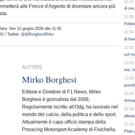
11:15
permetterà alle Frecce d'Argento di diventare ancora più
di me,
sta.
11:09
Fofana
Data:
Ven 12 giugno 2026 alle 11:35
11:04
SI
/ Twitter:
@@BorghesiMirko
di far
11:00
sul m
10:55
AUTORE
me, m
Mirko Borghesi
10:50
possib
Editore e Direttore di F1 News, Mirko
10:44
Borghesi è giornalista dal 2008.
Arriva
Regolarmente iscritto all'Odg, ha lavorato nel
10:39
mondo del calcio, della politica e dello sport.
allena
Attualmente è capo ufficio stampa della
10:34
Proracing Motorsport Academy di Fisichella,
Plate 