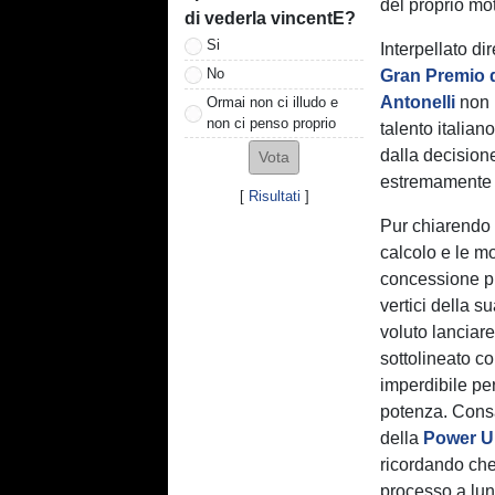
del proprio mo
di vederla vincentE?
Si
Interpellato di
No
Gran Premio 
Antonelli
non h
Ormai non ci illudo e
non ci penso proprio
talento italia
dalla decision
estremamente s
[
Risultati
]
Pur chiarendo d
calcolo e le m
concessione p
vertici della 
voluto lanciare
sottolineato c
imperdibile per
potenza. Consap
della
Power U
ricordando che
processo a lun