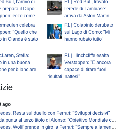
d Bull, l'arrivo di
F1 | Red Bull, trovato
 prepara il Dopo-
l'erede di Lambiase:
appen: ecco come
arriva da Aston Martin
ermeulen celebra
F1 | Colapinto derubato
ppen: "Quello che
sul Lago di Como: "Mi
to in Olanda è stato
hanno rubato tutto"
cLaren, Stella:
F1 | Hinchcliffe esalta
o in una buona
Verstappen: "È ancora
one per bilanciare
capace di tirare fuori
risultati inattesi"
izie
9 ago
edes, Resta sul duello con Ferrari: "Sviluppi decisivi"
 punta al terzo titolo di Alonso: “Obiettivo Mondiale con lui”
es, Wolff prende in giro la Ferrari: "Sempre a lamentarsi della PU"