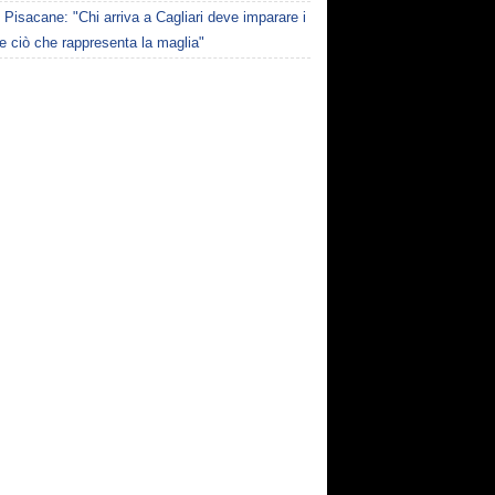
Pisacane: "Chi arriva a Cagliari deve imparare i
 e ciò che rappresenta la maglia"