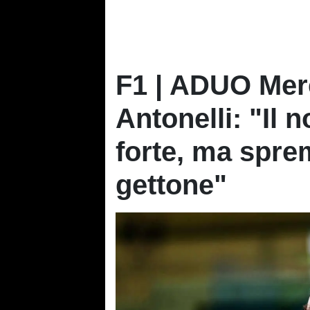
F1 | ADUO Merc
Antonelli: "Il 
forte, ma spr
gettone"