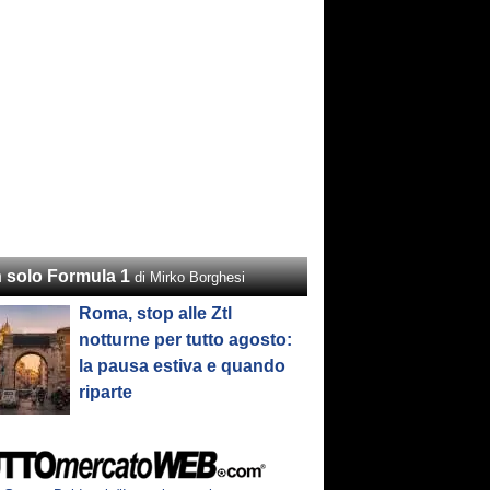
 solo Formula 1
di Mirko Borghesi
Roma, stop alle Ztl
notturne per tutto agosto:
la pausa estiva e quando
riparte