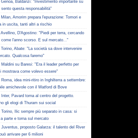
Genoa, Baldanzi: "Investimento importante su
 sento questa responsabilità"
Milan, Amorim prepara l'epurazione: Tomori e
 in uscita, tanti altri a rischio
Avellino, D'Agostino: "Piedi per terra, cercando
e come l'anno scorso. E sul mercato..."
Torino, Abate: "La società sa dove intervenire
ercato. Qualcosa faremo"
Maldini su Baresi: "Era il leader perfetto per
i mostrava come volevo essere"
Roma, idea mini-ritiro in Inghilterra a settembre:
ile amichevole con il Watford di Bove
Inter, Pavard torna al centro del progetto.
no gli elogi di Thuram sui social
Torino, Ilic sempre più separato in casa: si
 a parte e torna sul mercato
Juventus, proposto Galarza: il talento del River
può arrivare per 6 milioni