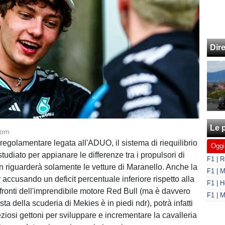
Dir
Le p
com
regolamentare legata all'ADUO, il sistema di riequilibrio
Oggi
tudiato per appianare le differenze tra i propulsori di
on riguarderà solamente le vetture di Maranello. Anche la
r accusando un deficit percentuale inferiore rispetto alla
nfronti dell'imprendibile motore Red Bull (ma è davvero
sta della scuderia di Mekies è in piedi ndr), potrà infatti
eziosi gettoni per sviluppare e incrementare la cavalleria