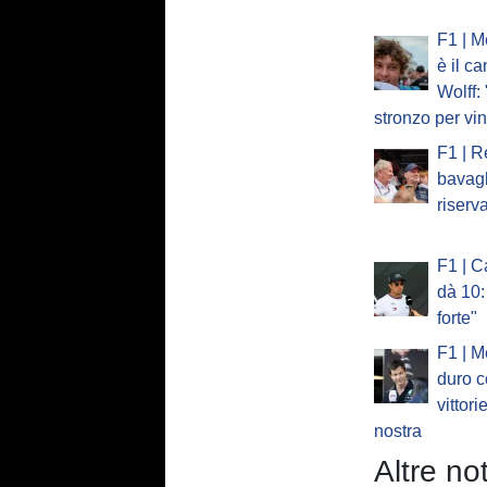
F1 | M
è il c
Wolff:
stronzo per vi
F1 | R
bavagl
riserv
F1 | C
dà 10:
forte"
F1 | M
duro c
vittori
nostra
Altre not