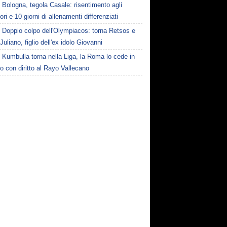
Bologna, tegola Casale: risentimento agli
ori e 10 giorni di allenamenti differenziati
Doppio colpo dell'Olympiacos: torna Retsos e
 Juliano, figlio dell'ex idolo Giovanni
Kumbulla torna nella Liga, la Roma lo cede in
to con diritto al Rayo Vallecano