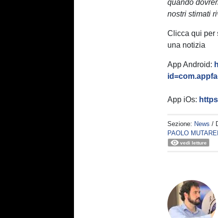
quando dovrem
nostri stimati 
Clicca qui per
una notizia
App Android:
h
id=com.appfac
App iOs:
http
Sezione:
News
/ 
PAOLO MUTARE
vedi letture