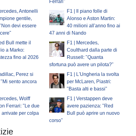
Ferrari"
ercedes, Antonelli
F1 | Il piano folle di
ampione gentile,
Alonso e Aston Martin:
 "Non devi essere
40 milioni all'anno fino ai
ncere"
47 anni di Nando
ed Bull mette il
F1 | Mercedes,
io a Marko:
Coulthard dalla parte di
atezza fino al 2026
Russell: "Quanta
sfortuna può avere un pilota?"
adillac, Perez si
F1 | L'Ungheria la svolta
 "Mi sento ancora
per McLaren, Piastri:
"Basta alti e bassi"
ercedes, Wolff
F1 | Verstappen deve
on Ferrari: "Le due
avere pazienza: "Red
e arrivate per colpa
Bull può aprire un nuovo
corso"
izie