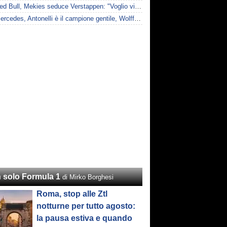
F1 | Red Bull, Mekies seduce Verstappen: "Voglio vincere anch'io"
F1 | Mercedes, Antonelli è il campione gentile, Wolff: "Non devi essere stronzo per vincere"
 solo Formula 1
di Mirko Borghesi
Roma, stop alle Ztl
notturne per tutto agosto:
la pausa estiva e quando