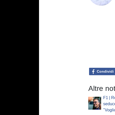
Condividi
Altre no
F1 | R
seduc
"Vogli