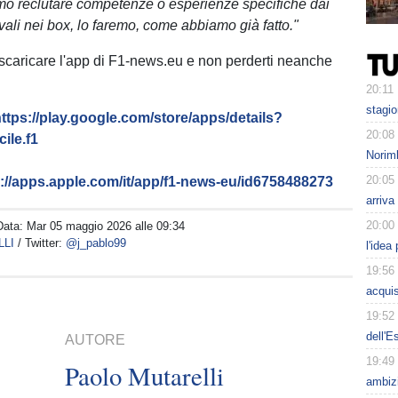
o reclutare competenze o esperienze specifiche dai
rivali nei box, lo faremo, come abbiamo già fatto."
 scaricare l'app di F1-news.eu e non perderti neanche
20:11
stagi
ttps://play.google.com/store/apps/details?
20:08
ile.f1
Norimb
20:05
s://apps.apple.com/it/app/f1-news-eu/id6758488273
arriva
20:00
Data:
Mar 05 maggio 2026 alle 09:34
LLI
/ Twitter:
@j_pablo99
l'idea
19:56
acquis
19:52
dell'E
AUTORE
19:49
Paolo Mutarelli
ambizi