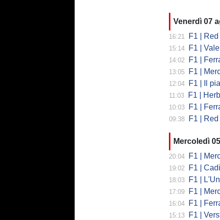
Venerdì 07 
F1 | Red 
16:21
F1 | Valent
15:14
F1 | Ferrari
14:02
F1 | Mercedes
13:05
F1 | Il piano
12:04
F1 | Herb
11:03
F1 | Ferrar
10:03
F1 | Red 
09:38
Mercoledì 0
F1 | Mercede
20:04
F1 | Cadi
19:02
F1 | L'Un
18:03
F1 | Merced
17:09
F1 | Ferr
16:04
F1 | Verst
15:13