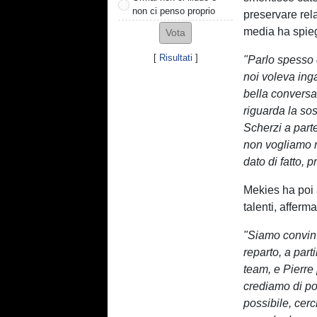
non ci penso proprio
preservare rel
media ha spie
[
Risultati
]
"Parlo spesso c
noi voleva ing
bella conversa
riguarda la so
Scherzi a part
non vogliamo n
dato di fatto, 
Mekies ha poi 
talenti, afferm
"Siamo convinti
reparto, a part
team, e Pierre 
crediamo di po
possibile, cer