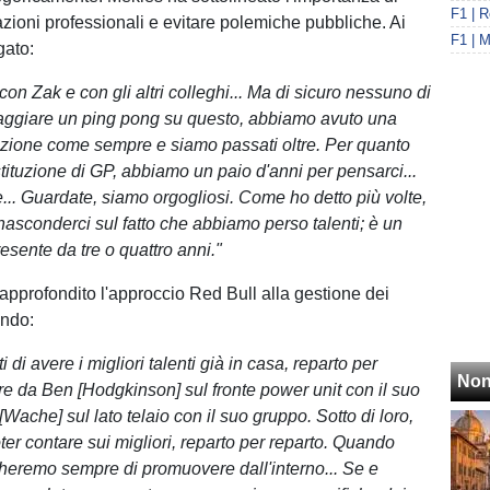
azioni professionali e evitare polemiche pubbliche. Ai
gato:
on Zak e con gli altri colleghi... Ma di sicuro nessuno di
aggiare un ping pong su questo, abbiamo avuto una
zione come sempre e siamo passati oltre. Per quanto
stituzione di GP, abbiamo un paio d'anni per pensarci...
e... Guardate, siamo orgogliosi. Come ho detto più volte,
asconderci sul fatto che abbiamo perso talenti; è un
presente da tre o quattro anni."
approfondito l'approccio Red Bull alla gestione dei
ando:
 di avere i migliori talenti già in casa, reparto per
Non
ire da Ben [Hodgkinson] sul fronte power unit con il suo
[Wache] sul lato telaio con il suo gruppo. Sotto di loro,
ter contare sui migliori, reparto per reparto. Quando
cheremo sempre di promuovere dall'interno... Se e