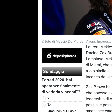
© foto di Alessio De Marco | Avens-Images.
Laurent Mekies
Racing Zak Bro
Lambiase. Meki
di Miami, che 
ruolo simile a
Sondaggio
incarico del te
Ferrari 2026, hai
speranze finalmente
Zak Brown ha r
di vederla vincentE?
che potesse av
Si
leadership di 
No
possibile passa
smentisce cate
Ormai non ci illudo e