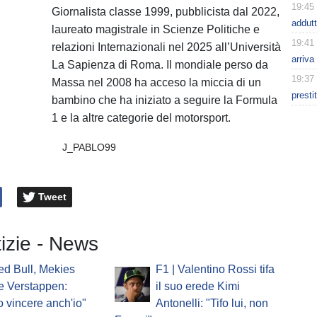
19:45
Giornalista classe 1999, pubblicista dal 2022,
addutt
laureato magistrale in Scienze Politiche e
19:41
relazioni Internazionali nel 2025 all’Università
arriva
La Sapienza di Roma. Il mondiale perso da
19:37
Massa nel 2008 ha acceso la miccia di un
presti
bambino che ha iniziato a seguire la Formula
1 e la altre categorie del motorsport.
J_PABLO99
Tweet
tizie - News
ed Bull, Mekies
F1 | Valentino Rossi tifa
e Verstappen:
il suo erede Kimi
o vincere anch'io"
Antonelli: "Tifo lui, non