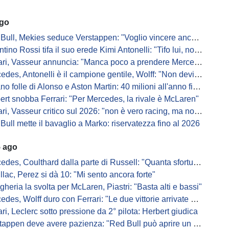
ago
Bull, Mekies seduce Verstappen: "Voglio vincere anch'io"
ino Rossi tifa il suo erede Kimi Antonelli: "Tifo lui, non Ferrari"
, Vasseur annuncia: "Manca poco a prendere Mercedes, ma non basterà l'ADUO"
, Antonelli è il campione gentile, Wolff: "Non devi essere stronzo per vincere"
 folle di Alonso e Aston Martin: 40 milioni all'anno fino ai 47 anni di Nando
ert snobba Ferrari: "Per Mercedes, la rivale è McLaren"
i, Vasseur critico sul 2026: "non è vero racing, ma non è artificiale"
Bull mette il bavaglio a Marko: riservatezza fino al 2026
5 ago
s, Coulthard dalla parte di Russell: "Quanta sfortuna può avere un pilota?"
llac, Perez si dà 10: "Mi sento ancora forte"
gheria la svolta per McLaren, Piastri: "Basta alti e bassi"
es, Wolff duro con Ferrari: "Le due vittorie arrivate per colpa nostra
ari, Leclerc sotto pressione da 2° pilota: Herbert giudica
appen deve avere pazienza: "Red Bull può aprire un nuovo corso"