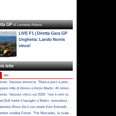
etta GP
di Leonardo Adamo
LIVE F1 | Diretta Gara GP
Ungheria: Lando Norris
vince!
iù lette
Ieri
F1 | Ferrari, Vasseur annuncia: "Manca poco a prendere Mercedes, ma non basterà l'ADUO"
F1 | Il piano folle di Alonso e Aston Martin: 40 milioni all'anno fino ai 47 anni di Nando
F1 | Ferrari, Vasseur critico sul 2026: "non è vero racing, ma non è artificiale"
F1 | Red Bull mette il bavaglio a Marko: riservatezza fino al 2026
F1 | Valentino Rossi tifa il suo erede Kimi Antonelli: "Tifo lui, non Ferrari"
F1 | Herbert snobba Ferrari: "Per Mercedes, la rivale è McLaren"