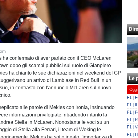
Dir
com
 ha confermato di aver parlato con il CEO McLaren
wn dopo gli scambi pubblici sul ruolo di Gianpiero
es ha chiarito le sue dichiarazioni nel weekend del GP
Le p
suggerivano un arrivo di Lambiase in Red Bull in un
l suo, in contrasto con l'annuncio McLaren sul nuovo
Oggi
cnico.
eplicato alle parole di Mekies con ironia, insinuando
ere informazioni privilegiate, ribadendo intanto la
Andrea Stella in McLaren. Nonostante le voci su un
ggio di Stella alla Ferrari, il team di Woking le
goricamente. Mekies ha sottolineato l'importanza di