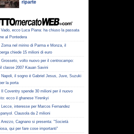
riparte
Vado, ecco Luca Piana: ha chiuso la passata
one al Pontedera
Zoma nel mirino di Parma e Monza, il
erga chiede 15 milioni di euro
Grosseto, volto nuovo per il centrocampo:
 il classe 2007 Kauan Savini
Napoli, il sogno è Gabriel Jesus, Juve, Suzuki
 per la porta
Il Coventry spende 30 milioni per il nuovo
to: ecco il ghanese Yirenkyi
Lecce, interesse per Marcos Fernandez
spanyol. Clausola da 2 milioni
Arezzo, Cagnano si presenta: "Società
osa, qui per fare cose importanti"