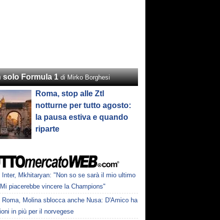
 solo Formula 1
di Mirko Borghesi
Roma, stop alle Ztl
notturne per tutto agosto:
la pausa estiva e quando
riparte
Inter, Mkhitaryan: "Non so se sarà il mio ultimo
 Mi piacerebbe vincere la Champions"
Roma, Molina sblocca anche Nusa: D'Amico ha
ioni in più per il norvegese