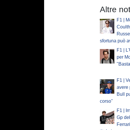
Altre no
F1 | M
Coulth
Russel
sfortuna può a
F1 | L
per Mc
"Basta
F1 | V
avere 
Bull p
corso"
F1 | I
Gp del
Ferrar