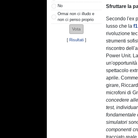
No
Sfruttare la p
Ormai non ci illudo e
Secondo l'ex p
non ci penso proprio
lusso che la
f1
rivoluzione te
[
Risultati
]
strumenti sofist
riscontro dell'
Power Unit. La 
un'opportunità 
spettacolo extr
aprile. Commen
girare, Riccar
microfoni di 
concedere alle 
test, individu
fondamentale c
simulatori sono
componenti cruc
tracciato reale