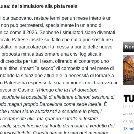
ausa: dal simulatore alla pista reale
ilota padovano, restare fermi per un mese intero è un
non può permettersi, specialmente in un anno di
cnica come il 2026. Sebbene i simulatori siano diventati
icati, Patrese insiste sul fatto che nulla può sostituire il
asfalto, in particolare per la messa a punto delle nuove
Non
proposta mira a trasformare una crisi logistica in
di crescita per tutti i team, offrendo al contempo uno
a ai tifosi rimasti "a secco" di competizioni nel mese di
tando la situazione attuale e la necessità di tornare a
do Patrese ha espresso la sua opinione con chiarezza ai
Grovesnor Casino:
“Ritengo che la FIA dovrebbe
scuderie la possibilità di effettuare ulteriori sessioni di
ando magari proprio Barcellona come sede ideale. È
08:12
he i team siano autorizzati a scendere in pista; i
anno.
 certamente utili, ma quando si tratta di testare
08:08
iali, specialmente sul fronte dei motori, il verdetto del
18 mil
 è insostituibile. Questa pausa forzata può diventare