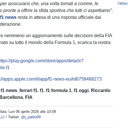
er assicurarsi che, una volta tornati a correre, le
l'atta
pronte a offrire la sfida sportiva che tutti ci aspettiamo”
.
a
f1 news
resta in attesa di una risposta ufficiale dai
ederazione.
re nemmeno un aggiornamento sulle decisioni della FIA
mato su tutto il mondo della Formula 1, scarica la nostra
ttps://play.google.com/store/apps/details?
le.f1
s://apps.apple.com/it/app/f1-news-eu/id6758488273
:
f1 news
,
ferrari f1
,
f1
,
f1 formula 1
,
f1 oggi
,
Riccardo
 Barcellona
,
FIA
Data:
Lun 06 aprile 2026 alle 10:08
LLI
/ Twitter:
@j_pablo99