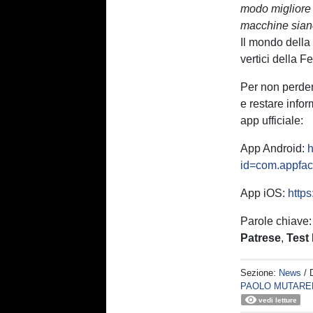
modo migliore p
macchine siano 
Il mondo dell
vertici della F
Per non perde
e restare infor
app ufficiale:
App Android:
h
id=com.appfaci
App iOS:
http
Parole chiave
Patrese
,
Test
Sezione:
News
/ 
PAOLO MUTARE
vedi letture