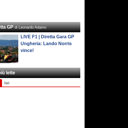
etta GP
di Leonardo Adamo
LIVE F1 | Diretta Gara GP
Ungheria: Lando Norris
vince!
iù lette
Ieri