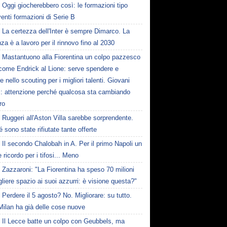
Oggi giocherebbero così: le formazioni tipo
venti formazioni di Serie B
La certezza dell'Inter è sempre Dimarco. La
nza è a lavoro per il rinnovo fino al 2030
Mastantuono alla Fiorentina un colpo pazzesco
come Endrick al Lione: serve spendere e
e nello scouting per i migliori talenti. Giovani
ni: attenzione perché qualcosa sta cambiando
ro
Ruggeri all'Aston Villa sarebbe sorprendente.
 sono state rifiutate tante offerte
Il secondo Chalobah in A. Per il primo Napoli un
 ricordo per i tifosi... Meno
Zazzaroni: "La Fiorentina ha speso 70 milioni
gliere spazio ai suoi azzurri: è visione questa?"
Perdere il 5 agosto? No. Migliorare: su tutto.
Milan ha già delle cose nuove
Il Lecce batte un colpo con Geubbels, ma