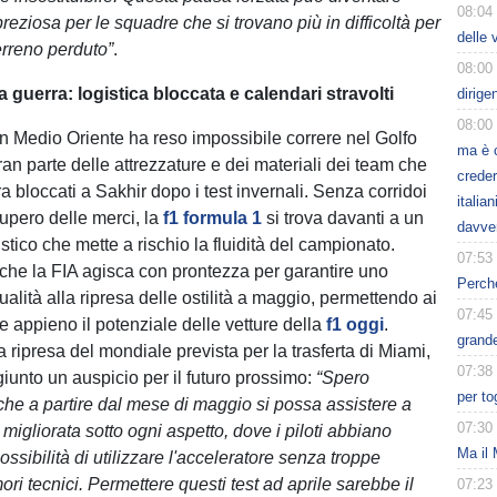
08:04
eziosa per le squadre che si trovano più in difficoltà per
delle 
erreno perduto”
.
08:00
a guerra: logistica bloccata e calendari stravolti
dirige
08:00
in Medio Oriente ha reso impossibile correre nel Golfo
ma è 
an parte delle attrezzature e dei materiali dei team che
creder
a bloccati a Sakhir dopo i test invernali. Senza corridoi
italia
ecupero delle merci, la
f1 formula 1
si trova davanti a un
davve
tico che mette a rischio la fluidità del campionato.
07:53
che la FIA agisca con prontezza per garantire uno
Perché
ualità alla ripresa delle ostilità a maggio, permettendo ai
07:45
tare appieno il potenziale delle vetture della
f1 oggi
.
grande
 ripresa del mondiale prevista per la trasferta di Miami,
07:38
iunto un auspicio per il futuro prossimo:
“Spero
per to
he a partire dal mese di maggio si possa assistere a
07:30
igliorata sotto ogni aspetto, dove i piloti abbiano
Ma il 
ossibilità di utilizzare l'acceleratore senza troppe
imori tecnici. Permettere questi test ad aprile sarebbe il
07:23