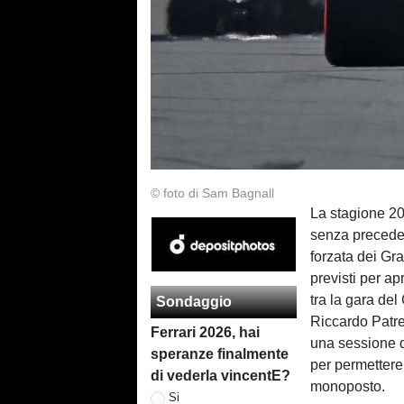
© foto di Sam Bagnall
La stagione 20
senza preceden
forzata dei Gr
previsti per ap
tra la gara del
Sondaggio
Riccardo Patre
Ferrari 2026, hai
una sessione di
speranze finalmente
per permettere
di vederla vincentE?
monoposto.
Si