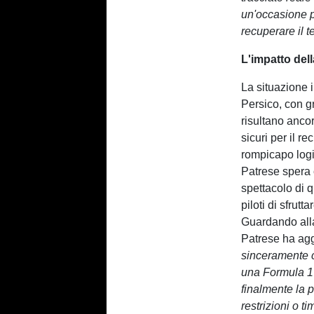
un'occasione pr
recuperare il t
L'impatto dell
La situazione 
Persico, con gr
risultano ancor
sicuri per il r
rompicapo logis
Patrese spera 
spettacolo di q
piloti di sfrut
Guardando alla
Patrese ha agg
sinceramente c
una Formula 1 m
finalmente la p
restrizioni o t