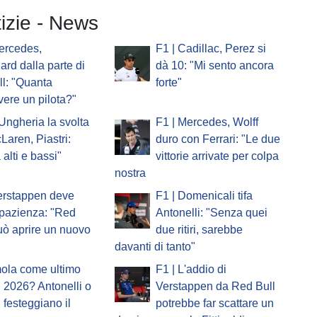
tizie - News
ercedes,
F1 | Cadillac, Perez si
ard dalla parte di
dà 10: "Mi sento ancora
l: "Quanta
forte"
vere un pilota?"
'Ungheria la svolta
F1 | Mercedes, Wolff
Laren, Piastri:
duro con Ferrari: "Le due
 alti e bassi"
vittorie arrivate per colpa
nostra
erstappen deve
F1 | Domenicali tifa
pazienza: "Red
Antonelli: "Senza quei
uò aprire un nuovo
due ritiri, sarebbe
davanti di tanto"
mola come ultimo
F1 | L'addio di
 2026? Antonelli o
Verstappen da Red Bull
i festeggiano il
potrebbe far scattare un