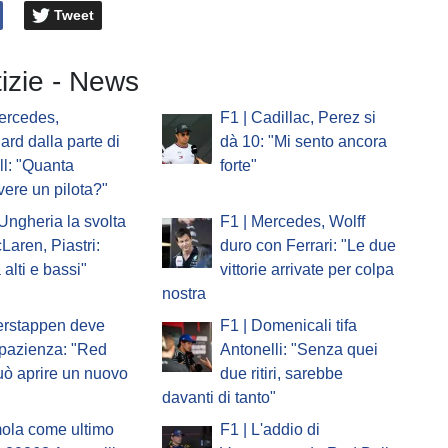
Tweet
tizie - News
ercedes,
F1 | Cadillac, Perez si
ard dalla parte di
dà 10: "Mi sento ancora
l: "Quanta
forte"
vere un pilota?"
'Ungheria la svolta
F1 | Mercedes, Wolff
Laren, Piastri:
duro con Ferrari: "Le due
 alti e bassi"
vittorie arrivate per colpa
nostra
erstappen deve
F1 | Domenicali tifa
pazienza: "Red
Antonelli: "Senza quei
uò aprire un nuovo
due ritiri, sarebbe
davanti di tanto"
mola come ultimo
F1 | L'addio di