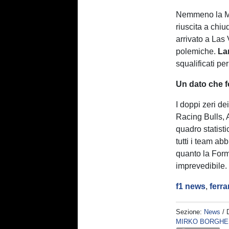
Nemmeno la McL
riuscita a chiu
arrivato a Las
polemiche.
La
squalificati pe
Un dato che f
I doppi zeri de
Racing Bulls, 
quadro statisti
tutti i team a
quanto la Form
imprevedibile.
f1 news
,
ferrar
Sezione:
News
/ 
MIRKO BORGHE