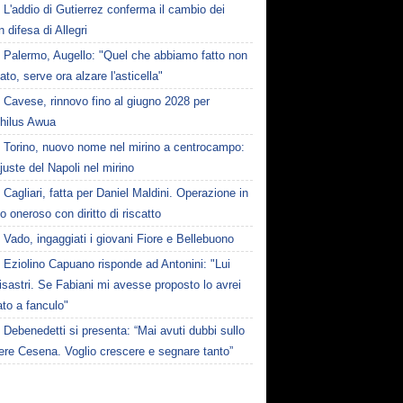
L'addio di Gutierrez conferma il cambio dei
in difesa di Allegri
Palermo, Augello: "Quel che abbiamo fatto non
ato, serve ora alzare l'asticella"
Cavese, rinnovo fino al giugno 2028 per
hilus Awua
Torino, nuovo nome nel mirino a centrocampo:
juste del Napoli nel mirino
Cagliari, fatta per Daniel Maldini. Operazione in
to oneroso con diritto di riscatto
Vado, ingaggiati i giovani Fiore e Bellebuono
Eziolino Capuano risponde ad Antonini: "Lui
isastri. Se Fabiani mi avesse proposto lo avrei
to a fanculo"
Debenedetti si presenta: “Mai avuti dubbi sullo
ere Cesena. Voglio crescere e segnare tanto”