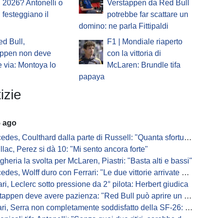
 2026? Antonelli o
Verstappen da Red Bull
i festeggiano il
potrebbe far scattare un
domino: ne parla Fittipaldi
ed Bull,
F1 | Mondiale riaperto
appen non deve
con la vittoria di
 via: Montoya lo
McLaren: Brundle tifa
papaya
izie
5 ago
s, Coulthard dalla parte di Russell: "Quanta sfortuna può avere un pilota?"
llac, Perez si dà 10: "Mi sento ancora forte"
gheria la svolta per McLaren, Piastri: "Basta alti e bassi"
es, Wolff duro con Ferrari: "Le due vittorie arrivate per colpa nostra
ari, Leclerc sotto pressione da 2° pilota: Herbert giudica
appen deve avere pazienza: "Red Bull può aprire un nuovo corso"
 Serra non completamente soddisfatto della SF-26: "Non è solo la mia macchina"