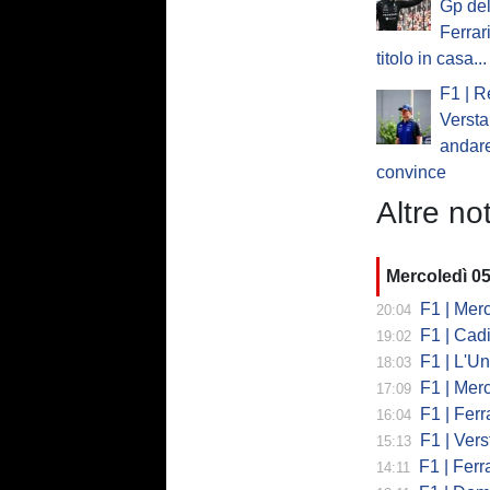
Gp del
Ferrar
titolo in casa...
F1 | R
Verst
andare
convince
Altre not
Mercoledì 0
F1 | Mercede
20:04
F1 | Cadi
19:02
F1 | L'Un
18:03
F1 | Merced
17:09
F1 | Ferr
16:04
F1 | Verst
15:13
F1 | Ferrari,
14:11