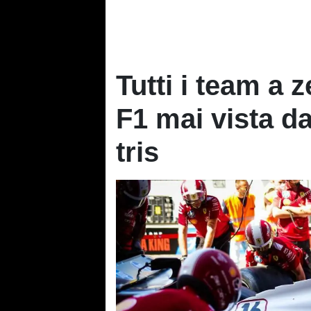
Tutti i team a 
F1 mai vista da
tris