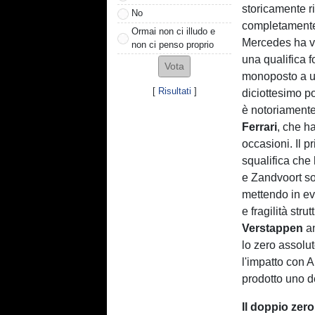
storicamente 
No
completamente
Ormai non ci illudo e
Mercedes ha v
non ci penso proprio
una qualifica 
monoposto a u
[
Risultati
]
diciottesimo po
è notoriamente
Ferrari
, che h
occasioni. Il 
squalifica che 
e Zandvoort son
mettendo in ev
e fragilità str
Verstappen
an
lo zero assolut
l'impatto con A
prodotto uno de
Il doppio zero