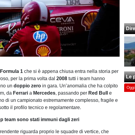
Dir
i
Formula 1
che si è appena chiusa entra nella storia per
Le p
oso, per la prima volta dal
2008
tutti i team hanno
meno un
doppio zero
in gara. Un’anomalia che ha colpito
Oggi
am, da
Ferrari
a
Mercedes
, passando per
Red Bull
e
no di un campionato estremamente complesso, fragile e
otto il profilo tecnico e regolamentare.
 team sono stati immuni dagli zeri
prendente riguarda proprio le squadre di vertice, che