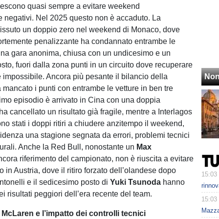
riescono quasi sempre a evitare weekend
 negativi. Nel 2025 questo non è accaduto. La
issuto un doppio zero nel weekend di Monaco, dove
fortemente penalizzante ha condannato entrambe le
na gara anonima, chiusa con un undicesimo e un
sto, fuori dalla zona punti in un circuito dove recuperare
 impossibile. Ancora più pesante il bilancio della
Non
a mancato i punti con entrambe le vetture in ben tre
primo episodio è arrivato in Cina con una doppia
ha cancellato un risultato già fragile, mentre a Interlagos
o stati i doppi ritiri a chiudere anzitempo il weekend,
idenza una stagione segnata da errori, problemi tecnici
utturali. Anche la Red Bull, nonostante un
Max
cora riferimento del campionato, non è riuscita a evitare
o in Austria, dove il ritiro forzato dell’olandese dopo
15:03
ntonelli e il sedicesimo posto di
Yuki Tsunoda
hanno
rinnov
i risultati peggiori dell’era recente del team.
15:03
Mazzar
 McLaren e l’impatto dei controlli tecnici