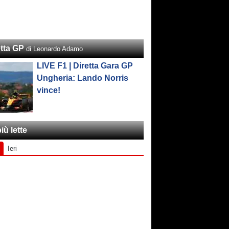
etta GP
di Leonardo Adamo
LIVE F1 | Diretta Gara GP
Ungheria: Lando Norris
vince!
iù lette
Ieri