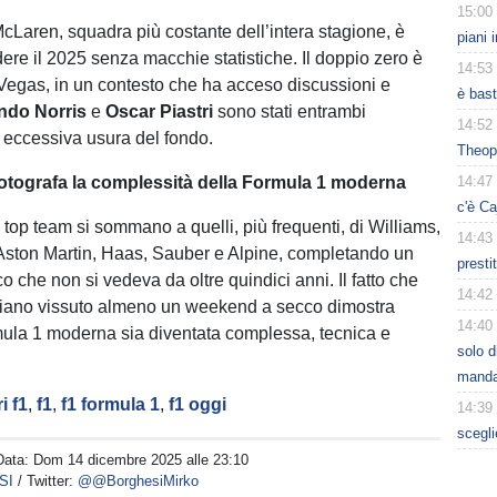
15:00
aren, squadra più costante dell’intera stagione, è
piani 
dere il 2025 senza macchie statistiche. Il doppio zero è
14:53
 Vegas, in un contesto che ha acceso discussioni e
è bast
ndo Norris
e
Oscar Piastri
sono stati entrambi
14:52
r eccessiva usura del fondo.
Theop
otografa la complessità della Formula 1 moderna
14:47
c'è Ca
i top team si sommano a quelli, più frequenti, di Williams,
14:43
Aston Martin, Haas, Sauber e Alpine, completando un
presti
co che non si vedeva da oltre quindici anni. Il fatto che
14:42
bbiano vissuto almeno un weekend a secco dimostra
14:40
ula 1 moderna sia diventata complessa, tecnica e
solo d
manda
i f1
,
f1
,
f1 formula 1
,
f1 oggi
14:39
scegli
Data:
Dom 14 dicembre 2025 alle 23:10
SI
/ Twitter:
@@BorghesiMirko