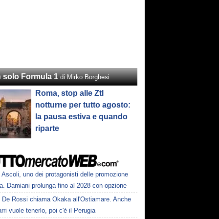
 solo Formula 1
di Mirko Borghesi
Roma, stop alle Ztl
notturne per tutto agosto:
la pausa estiva e quando
riparte
Ascoli, uno dei protagonisti delle promozione
a. Damiani prolunga fino al 2028 con opzione
De Rossi chiama Okaka all'Ostiamare. Anche
ri vuole tenerlo, poi c'è il Perugia