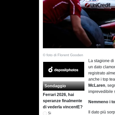
© foto di Florent Gooden
La stagione d
un dato clamor
registrato al
anche i top te
McLaren
, seg
Sondaggio
imprevedibile s
Ferrari 2026, hai
speranze finalmente
Nemmeno i top
di vederla vincentE?
Il dato più sor
Si