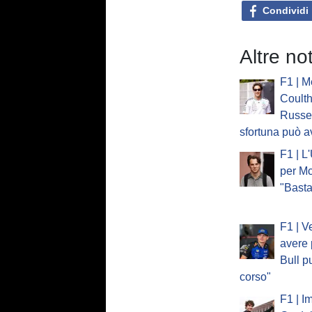
Condividi
Altre no
F1 | M
Coulth
Russel
sfortuna può a
F1 | L
per Mc
"Basta
F1 | V
avere 
Bull p
corso"
F1 | I