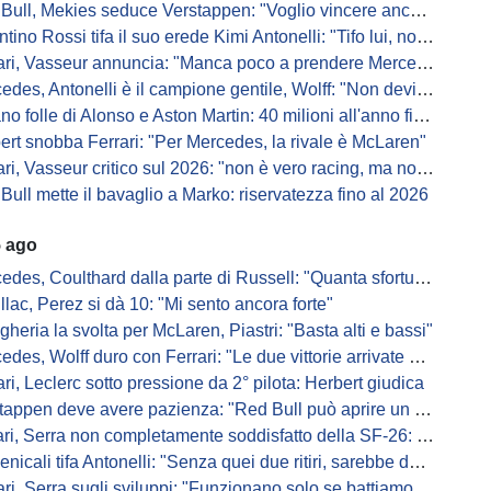
Bull, Mekies seduce Verstappen: "Voglio vincere anch'io"
ino Rossi tifa il suo erede Kimi Antonelli: "Tifo lui, non Ferrari"
, Vasseur annuncia: "Manca poco a prendere Mercedes, ma non basterà l'ADUO"
, Antonelli è il campione gentile, Wolff: "Non devi essere stronzo per vincere"
 folle di Alonso e Aston Martin: 40 milioni all'anno fino ai 47 anni di Nando
ert snobba Ferrari: "Per Mercedes, la rivale è McLaren"
i, Vasseur critico sul 2026: "non è vero racing, ma non è artificiale"
Bull mette il bavaglio a Marko: riservatezza fino al 2026
5 ago
s, Coulthard dalla parte di Russell: "Quanta sfortuna può avere un pilota?"
llac, Perez si dà 10: "Mi sento ancora forte"
gheria la svolta per McLaren, Piastri: "Basta alti e bassi"
es, Wolff duro con Ferrari: "Le due vittorie arrivate per colpa nostra
ari, Leclerc sotto pressione da 2° pilota: Herbert giudica
appen deve avere pazienza: "Red Bull può aprire un nuovo corso"
 Serra non completamente soddisfatto della SF-26: "Non è solo la mia macchina"
ali tifa Antonelli: "Senza quei due ritiri, sarebbe davanti di tanto"
ri, Serra sugli sviluppi: "Funzionano solo se battiamo gli altri"