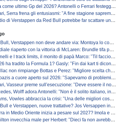
me ultimo Gp del 2026? Antonelli o Ferrari festeggiano il titolo in casa...
, Serra frena gli entusiasmi: "A fine stagione sapremo se SF-26 è forte"
di Verstappen da Red Bull potrebbe far scattare un domino: ne parla Fittipaldi
ago
Bull, Verstappen non deve andare via: Montoya lo convince
ale riaperto con la vittoria di McLaren: Brundle tifa papaya
i e I track limits, il monito di papà Marco: "TiI faccio fare la fine della gallina"
a tradito la Formula 1? Gasly: "Fin dai kart ti dicono di non alzare il piede dal gas"
ac non rimpiange Bottas e Perez: "Migliore scelta che potessimo fare"
s a cuore aperto sul 2026: "Sapevamo di problemi, ma serviva un accordo"
i, Vasseur preme sull'esecuzione: "Deve essere il nostro punto di forza"
s, Wolff adora Antonelli: "Non è il solito italiano, in bolla quando guida"
, Vowles abbraccia la crisi: "Una delle migliori cose che potevano capitare"
l e Verstappen, nuove trattative? Jos Versappen insorge contro i giornalisti
 in Medio Oriente inizia a pesare sul 2027? Imola e Barcellona osservano
n invecchia male per Herbert: "Dieci fa non avrebbe preso queste penalità"