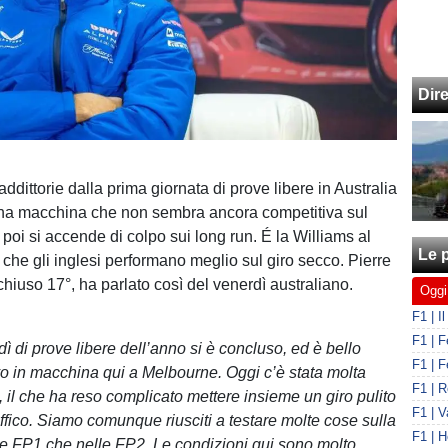
Dir
ddittorie dalla prima giornata di prove libere in Australia
Una macchina che non sembra ancora competitiva sul
poi si accende di colpo sui long run. É la Williams al
Le p
o che gli inglesi performano meglio sul giro secco. Pierre
chiuso 17°, ha parlato così del venerdì australiano.
Oggi
dì di prove libere dell’anno si è concluso, ed è bello
o in macchina qui a Melbourne. Oggi c’è stata molta
, il che ha reso complicato mettere insieme un giro pulito
affico. Siamo comunque riusciti a testare molte cose sulla
lle FP1 che nelle FP2. Le condizioni qui sono molto