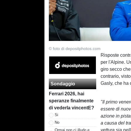
© foto di depositphotos.com
Risposte contra
per l'Alpine. 
giro secco che 
contrario, vist
Gasly, che ha 
Sondaggio
Ferrari 2026, hai
speranze finalmente
"Il primo vener
di vederla vincentE?
essere di nuov
Si
azione in pista
No
a causa del tr
vettura sia ne
Ormai non ci illudo e