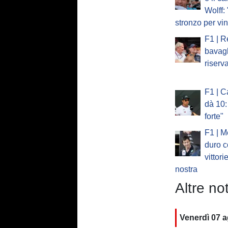
Wolff:
stronzo per vi
F1 | R
bavagl
riserv
F1 | C
dà 10:
forte"
F1 | M
duro c
vittori
nostra
Altre not
Venerdì 07 