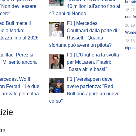
firmat
 "Non devi essere
40 milioni all'anno fino ai
18:22
ncere"
47 anni di Nando
una fo
ed Bull mette il
F1 | Mercedes,
18:19
io a Marko:
Coulthard dalla parte di
Women
atezza fino al 2026
Russell: "Quanta
18:15
sfortuna può avere un pilota?"
dipen
adillac, Perez si
F1 | L'Ungheria la svolta
 "Mi sento ancora
per McLaren, Piastri:
"Basta alti e bassi"
ercedes, Wolff
F1 | Verstappen deve
on Ferrari: "Le due
avere pazienza: "Red
e arrivate per colpa
Bull può aprire un nuovo
corso"
izie
ago