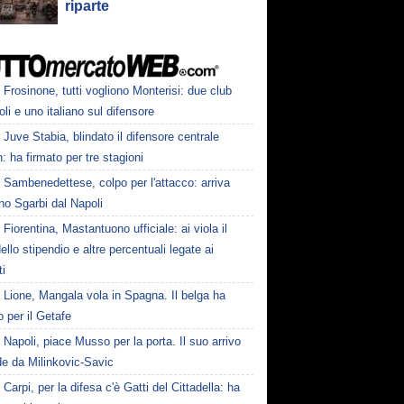
riparte
Frosinone, tutti vogliono Monterisi: due club
li e uno italiano sul difensore
Juve Stabia, blindato il difensore centrale
h: ha firmato per tre stagioni
Sambenedettese, colpo per l'attacco: arriva
rno Sgarbi dal Napoli
Fiorentina, Mastantuono ufficiale: ai viola il
llo stipendio e altre percentuali legate ai
ti
Lione, Mangala vola in Spagna. Il belga ha
o per il Getafe
Napoli, piace Musso per la porta. Il suo arrivo
de da Milinkovic-Savic
Carpi, per la difesa c'è Gatti del Cittadella: ha