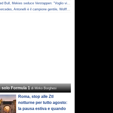
F1 | Red Bull, Mekies seduce Verstappen: "Voglio vincere anch'io"
F1 | Mercedes, Antonelli è il campione gentile, Wolff: "Non devi essere stronzo per vincere"
 solo Formula 1
di Mirko Borghesi
Roma, stop alle Ztl
notturne per tutto agosto:
la pausa estiva e quando