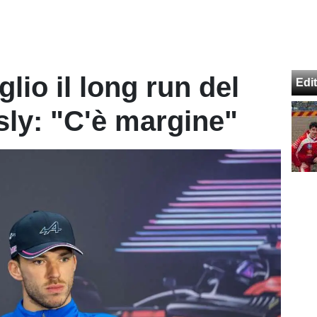
glio il long run del
Edit
sly: "C'è margine"