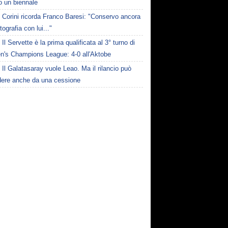
o un biennale
Corini ricorda Franco Baresi: "Conservo ancora
tografia con lui..."
Il Servette è la prima qualificata al 3° turno di
's Champions League: 4-0 all'Aktobe
Il Galatasaray vuole Leao. Ma il rilancio può
dere anche da una cessione