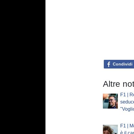
Condividi
Altre no
F1 | R
seduc
"Vogli
F1 | M
è il c