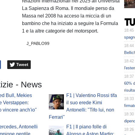
relazioni Internazionali nel 2025 all’Università
La Sapienza di Roma. Il mondiale perso da
Massa nel 2008 ha acceso la miccia di un
bambino che ha iniziato a seguire la Formula
18:45
1 e la altre categorie del motorsport.
spagno
J_PABLO99
18:44
Bellic
18:42
Tweet
l'este
18:37
tizie - News
60% de
risulta
ed Bull, Mekies
F1 | Valentino Rossi tifa
18:33
e Verstappen:
il suo erede Kimi
firmat
o vincere anch'io"
Antonelli: "Tifo lui, non
18:30
Ferrari"
dipen
ercedes, Antonelli
F1 | Il piano folle di
18:26
ampione gentile,
Alonso e Aston Martin: