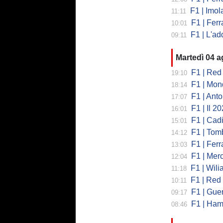
F1 | Imola co
11:11
F1 | Ferrari
10:01
F1 | L'addio 
09:11
Martedì 04 
F1 | Red 
19:10
F1 | Mondi
18:14
F1 | Antonell
17:07
F1 | Il 2026 h
16:01
F1 | Cadill
15:01
F1 | Tombazi
14:12
F1 | Ferrar
13:03
F1 | Mercede
12:04
F1 | Wiliams
11:18
F1 | Red Bul
10:11
F1 | Guerra
09:17
F1 | Hamilto
08:46