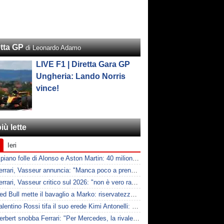
etta GP
di Leonardo Adamo
LIVE F1 | Diretta Gara GP
Ungheria: Lando Norris
vince!
iù lette
Ieri
F1 | Il piano folle di Alonso e Aston Martin: 40 milioni all'anno fino ai 47 anni di Nando
F1 | Ferrari, Vasseur annuncia: "Manca poco a prendere Mercedes, ma non basterà l'ADUO"
F1 | Ferrari, Vasseur critico sul 2026: "non è vero racing, ma non è artificiale"
F1 | Red Bull mette il bavaglio a Marko: riservatezza fino al 2026
F1 | Valentino Rossi tifa il suo erede Kimi Antonelli: "Tifo lui, non Ferrari"
F1 | Herbert snobba Ferrari: "Per Mercedes, la rivale è McLaren"