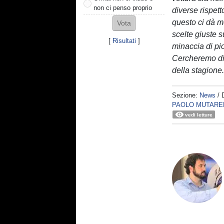
non ci penso proprio
diverse rispett
questo ci dà m
scelte giuste s
[
Risultati
]
minaccia di pi
Cercheremo di 
della stagione.
Sezione:
News
/ 
PAOLO MUTARE
vedi letture