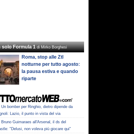
 solo Formula 1
di Mirko Borghesi
Roma, stop alle Ztl
notturne per tutto agosto:
la pausa estiva e quando
riparte
Un bomber per Ringhio, dietro dipende da
oli: Lazio, il punto in vista del via
Bruno Guimaraes all'Arsenal, il ds del
tle: "Delusi, non voleva più giocare qui"