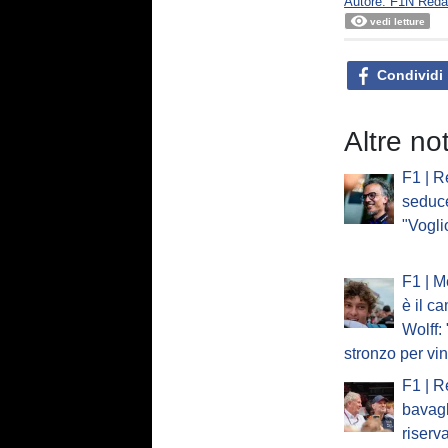
Autore: F1N Reda
vedi letture
Condividi
Altre no
F1 | R
seduc
"Vogli
F1 | M
è il c
Wolff:
stronzo per vi
F1 | R
bavagl
riserv