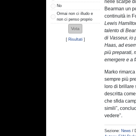
nelle scarpe d
No
Bearman un pos
Ormai non ci illudo e
continuità in 
non ci penso proprio
Lewis Hamilton
talento di Bear
di Vasseur, io
[
Risultati
]
Haas, ad esemp
più preparati, 
emergere e a fa
Marko rimarca 
sempre più prep
loro di brilla
descritta come
che sfida cam
simili", concl
vedere".
Sezione:
News
/ 