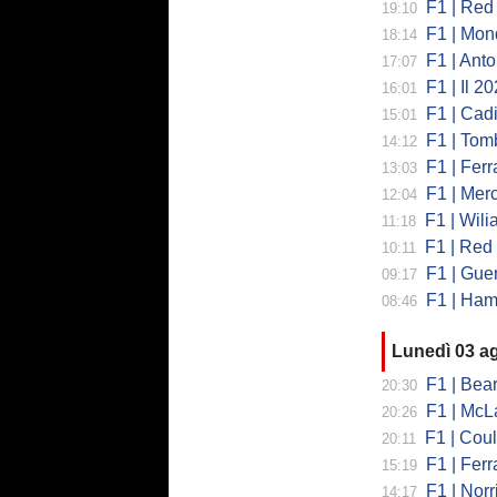
F1 | Red 
19:10
F1 | Mondi
18:14
F1 | Antonell
17:07
F1 | Il 2026 h
16:01
F1 | Cadill
15:01
F1 | Tombazi
14:12
F1 | Ferrar
13:03
F1 | Mercede
12:04
F1 | Wiliams
11:18
F1 | Red Bul
10:11
F1 | Guerra
09:17
F1 | Hamilto
08:46
Lunedì 03 a
F1 | Bearman
20:30
F1 | McLaren
20:26
F1 | Coulth
20:11
F1 | Ferr
15:19
F1 | Norri
14:17