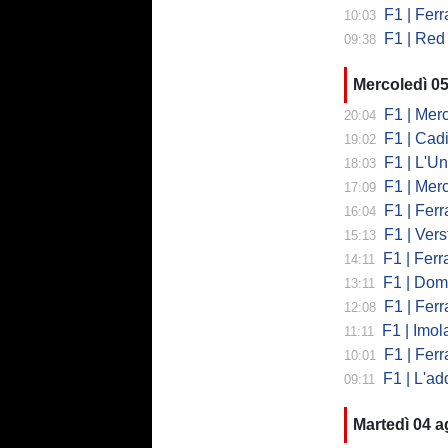
F1 | Ferrar
10:03
F1 | Red 
09:38
Mercoledì 0
F1 | Mercede
20:04
F1 | Cadi
19:02
F1 | L'Un
18:03
F1 | Merced
17:09
F1 | Ferr
16:04
F1 | Verst
15:13
F1 | Ferrari,
14:11
F1 | Domenic
13:11
F1 | Ferra
12:08
F1 | Imola co
11:11
F1 | Ferrari
10:01
F1 | L'addio 
09:11
Martedì 04 