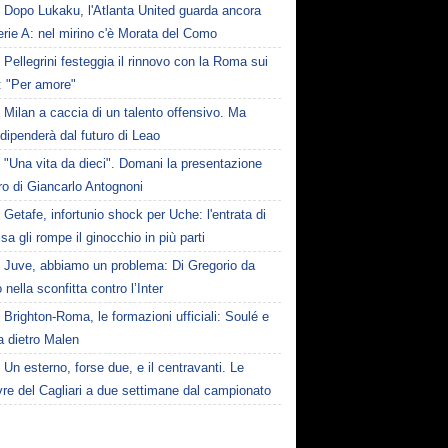
Dopo Lukaku, l'Atlanta United guarda ancora
erie A: nel mirino c'è Morata del Como
Pellegrini festeggia il rinnovo con la Roma sui
: "Per amore"
Milan a caccia di un talento offensivo. Ma
dipenderà dal futuro di Leao
"Una vita da dieci". Domani la presentazione
bro di Giancarlo Antognoni
Getafe, infortunio shock per Uche: l'entrata di
a gli rompe il ginocchio in più parti
Juve, abbiamo un problema: Di Gregorio da
 nella sconfitta contro l’Inter
Brighton-Roma, le formazioni ufficiali: Soulé e
a dietro Malen
Un esterno, forse due, e il centravanti. Le
re del Cagliari a due settimane dal campionato