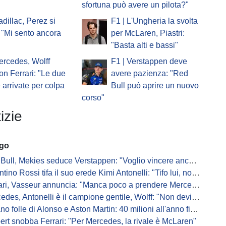
sfortuna può avere un pilota?"
adillac, Perez si
F1 | L'Ungheria la svolta
 "Mi sento ancora
per McLaren, Piastri:
"Basta alti e bassi"
ercedes, Wolff
F1 | Verstappen deve
on Ferrari: "Le due
avere pazienza: "Red
e arrivate per colpa
Bull può aprire un nuovo
corso"
izie
ago
Bull, Mekies seduce Verstappen: "Voglio vincere anch'io"
ino Rossi tifa il suo erede Kimi Antonelli: "Tifo lui, non Ferrari"
, Vasseur annuncia: "Manca poco a prendere Mercedes, ma non basterà l'ADUO"
, Antonelli è il campione gentile, Wolff: "Non devi essere stronzo per vincere"
 folle di Alonso e Aston Martin: 40 milioni all'anno fino ai 47 anni di Nando
ert snobba Ferrari: "Per Mercedes, la rivale è McLaren"