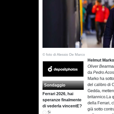
© foto di Alessio De Marco
Helmut Mark
Oliver Bearma
da
Pedro Acos
Marko ha sotto
del calibro di
Sondaggio
Gedda, mettend
Ferrari 2026, hai
britannico.La 
speranze finalmente
della Ferrari,
di vederla vincentE?
già sotto cont
Si