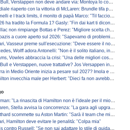
Bull, Verstappen non deve andare via: Montoya lo convince
ale riaperto con la vittoria di McLaren: Brundle tifa papaya
i e I track limits, il monito di papà Marco: "TiI faccio fare la fine della gallina"
a tradito la Formula 1? Gasly: "Fin dai kart ti dicono di non alzare il piede dal gas"
ac non rimpiange Bottas e Perez: "Migliore scelta che potessimo fare"
s a cuore aperto sul 2026: "Sapevamo di problemi, ma serviva un accordo"
i, Vasseur preme sull'esecuzione: "Deve essere il nostro punto di forza"
s, Wolff adora Antonelli: "Non è il solito italiano, in bolla quando guida"
, Vowles abbraccia la crisi: "Una delle migliori cose che potevano capitare"
l e Verstappen, nuove trattative? Jos Versappen insorge contro i giornalisti
 in Medio Oriente inizia a pesare sul 2027? Imola e Barcellona osservano
n invecchia male per Herbert: "Dieci fa non avrebbe preso queste penalità"
go
: "La rinascita di Hamilton non è l'ideale per il mio futuro in Ferrari"
, Stella avvisa la concorrenza: "La gara agli upgrade è appena iniziata"
ard scommette su Aston Martin: "Sarà il team che migliorerà di più"
ari, Hamilton deve evitare le penalità: "Colpa mia"
s contro Russell: "Se non sai adattare lo stile di guida, perdi"