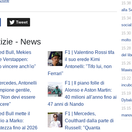
zione
15:38
alla S
15:34
Tweet
social
15:30
tizie - News
molto 
15:28
ed Bull, Mekies
F1 | Valentino Rossi tifa
del li
e Verstappen:
il suo erede Kimi
15:26
o vincere anch'io"
Antonelli: "Tifo lui, non
Mawiss
Ferrari"
15:22
ercedes, Antonelli
F1 | Il piano folle di
incubo
ampione gentile,
Alonso e Aston Martin:
15:19
 "Non devi essere
40 milioni all'anno fino ai
Dybal
ncere"
47 anni di Nando
15:15
ed Bull mette il
F1 | Mercedes,
manov
io a Marko:
Coulthard dalla parte di
atezza fino al 2026
Russell: "Quanta