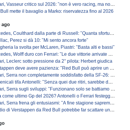
i, Vasseur critico sul 2026: "non è vero racing, ma non è artificiale"
Bull mette il bavaglio a Marko: riservatezza fino al 2026
5 ago
s, Coulthard dalla parte di Russell: "Quanta sfortuna può avere un pilota?"
llac, Perez si dà 10: "Mi sento ancora forte"
gheria la svolta per McLaren, Piastri: "Basta alti e bassi"
es, Wolff duro con Ferrari: "Le due vittorie arrivate per colpa nostra
ari, Leclerc sotto pressione da 2° pilota: Herbert giudica
appen deve avere pazienza: "Red Bull può aprire un nuovo corso"
 Serra non completamente soddisfatto della SF-26: "Non è solo la mia macchina"
ali tifa Antonelli: "Senza quei due ritiri, sarebbe davanti di tanto"
ri, Serra sugli sviluppi: "Funzionano solo se battiamo gli altri"
me ultimo Gp del 2026? Antonelli o Ferrari festeggiano il titolo in casa...
, Serra frena gli entusiasmi: "A fine stagione sapremo se SF-26 è forte"
di Verstappen da Red Bull potrebbe far scattare un domino: ne parla Fittipaldi
ago