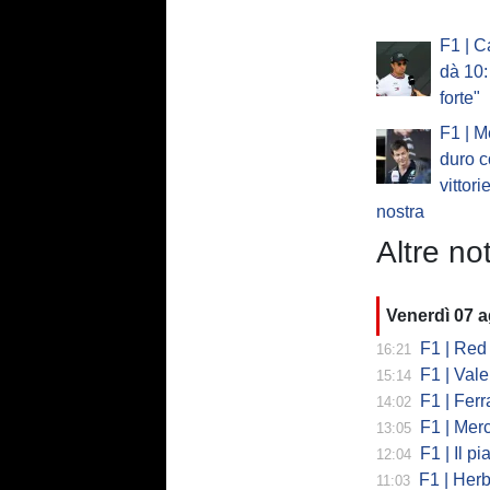
F1 | C
dà 10:
forte"
F1 | M
duro c
vittori
nostra
Altre not
Venerdì 07 
F1 | Red 
16:21
F1 | Valent
15:14
F1 | Ferrari
14:02
F1 | Mercedes
13:05
F1 | Il piano
12:04
F1 | Herb
11:03