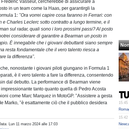
i Frederic Vasseur, cercherebbe di assicurare a
to in un team come la Haas, per garantirgli la
Formula 1:
"Ora vorrei capire cosa faranno in Ferrari: con
 e Charles Leclerc sotto contratto a lungo termine, e il
man sul radar, quali sono i loro prossimi passi? Al posto
 potrei considerare di garantire a Bearman un posto in
io. È innegabile che i giovani debuttanti siano sempre
Non
ma resta fondamentale che il vero talento riesca a
re la differenza".
che, nonostante i giovani piloti giungano in Formula 1
arati, è il vero talento a fare la differenza, consentendo
re sin dal debutto. La performance di Bearman viene
 impressionante tanto quanto quella di Pedro Acosta
pioni come Marc Marquez in MotoGP. "Assistere a gesta
ude Marko, "è esattamente ciò che il pubblico desidera
15:45
Romagn
15:42
Data:
Lun 11 marzo 2024 alle 17:03
Newcas