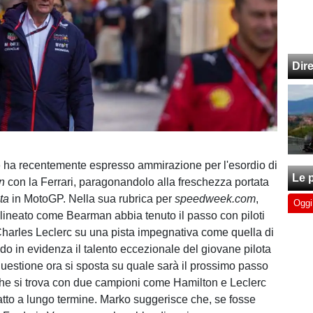
Dir
o
ha recentemente espresso ammirazione per l'esordio di
Le p
n
con la Ferrari, paragonandolo alla freschezza portata
ta
in MotoGP. Nella sua rubrica per
speedweek.com
,
Oggi
lineato come Bearman abbia tenuto il passo con piloti
 Charles Leclerc su una pista impegnativa come quella di
o in evidenza il talento eccezionale del giovane pilota
questione ora si sposta su quale sarà il prossimo passo
 che si trova con due campioni come Hamilton e Leclerc
ratto a lungo termine. Marko suggerisce che, se fosse