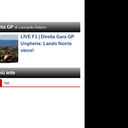
etta GP
di Leonardo Adamo
LIVE F1 | Diretta Gara GP
Ungheria: Lando Norris
vince!
iù lette
Ieri