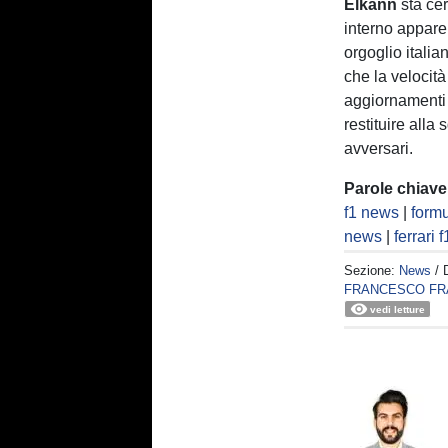
Elkann
sta cer
interno appare
orgoglio italia
che la velocità
aggiornamenti o
restituire alla
avversari.
Parole chiave
f1 news
|
formu
news
|
ferrari f
Sezione:
News
/ 
FRANCESCO FR
vedi letture