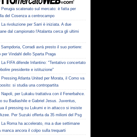
Perugia scatenato sul mercato: è fatta per
lla del Cosenza a centrocampo
La rivoluzione per Sarri è iniziata. A due
ane dal campionato l'Atalanta cerca gli ultimi
Sampdoria, Corradi avrà presto il suo portiere:
 per Vindahl dello Sparta Praga
La FIFA difende Infantino: "Tentativo concertato
ebolire presidente e istituzione"
Pressing Atlanta United per Morata, il Como va
osito: si studia una contropartita
Napoli, per Lukaku trattativa con il Fenerbahce.
to su Badiashile e Gabriel Jesus. Juventus,
ua il pressing su Lukumi e in attacco si insiste
rkzee. Per Suzuki offerta da 35 milioni del Psg
La Roma ha accelerato, ma a due settimane
a manca ancora il colpo sulla trequarti