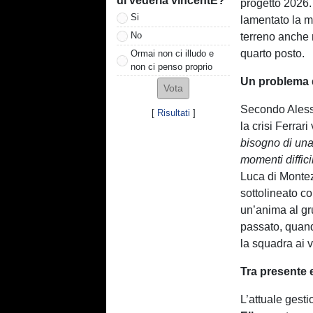
di vederla vincentE?
progetto 2026.
Si
lamentato la m
No
terreno anche n
quarto posto.
Ormai non ci illudo e
non ci penso proprio
Un problema 
Secondo Aless
[
Risultati
]
la crisi Ferrari
bisogno di una 
momenti difficil
Luca di Montez
sottolineato c
un’anima al gr
passato, quand
la squadra ai v
Tra presente 
L’attuale gesti