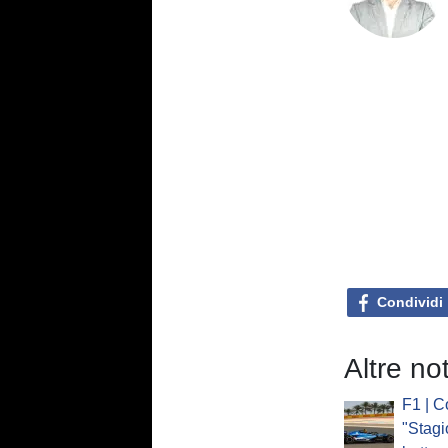
Condividi
Altre no
F1 | C
"Stagi