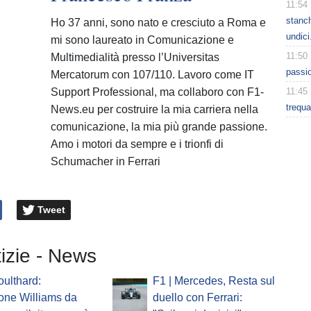
11:54
stanc
Ho 37 anni, sono nato e cresciuto a Roma e
undici
mi sono laureato in Comunicazione e
11:50
Multimedialità presso l’Universitas
passio
Mercatorum con 107/110. Lavoro come IT
Support Professional, ma collaboro con F1-
11:45
trequa
News.eu per costruire la mia carriera nella
comunicazione, la mia più grande passione.
Amo i motori da sempre e i trionfi di
Schumacher in Ferrari
Tweet
tizie - News
oulthard:
F1 | Mercedes, Resta sul
one Williams da
duello con Ferrari: