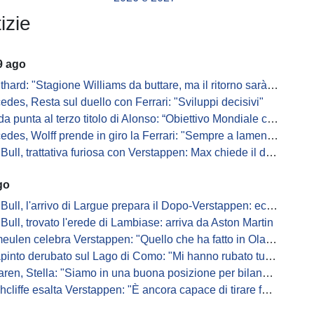
izie
9 ago
hard: "Stagione Williams da buttare, ma il ritorno sarà dolce"
edes, Resta sul duello con Ferrari: "Sviluppi decisivi"
 punta al terzo titolo di Alonso: “Obiettivo Mondiale con lui”
es, Wolff prende in giro la Ferrari: "Sempre a lamentarsi della PU"
, trattativa furiosa con Verstappen: Max chiede il doppio per rimuovere le clausole
go
ull, l'arrivo di Largue prepara il Dopo-Verstappen: ecco come
Bull, trovato l'erede di Lambiase: arriva da Aston Martin
en celebra Verstappen: "Quello che ha fatto in Olanda è stato gigantesco"
pinto derubato sul Lago di Como: "Mi hanno rubato tutto"
n, Stella: "Siamo in una buona posizione per bilanciare 2026 e 2027"
iffe esalta Verstappen: "È ancora capace di tirare fuori risultati inattesi"