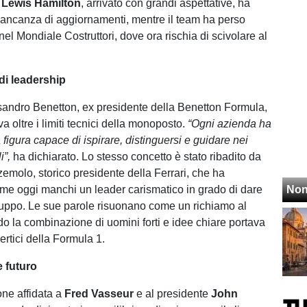
Lewis Hamilton
, arrivato con grandi aspettative, ha
ancanza di aggiornamenti, mentre il team ha perso
el Mondiale Costruttori, dove ora rischia di scivolare al
di leadership
andro Benetton, ex presidente della Benetton Formula,
 va oltre i limiti tecnici della monoposto.
“Ogni azienda ha
figura capace di ispirare, distinguersi e guidare nei
i”,
ha dichiarato. Lo stesso concetto è stato ribadito da
emolo, storico presidente della Ferrari, che ha
ome oggi manchi un leader carismatico in grado di dare
Non
uppo. Le sue parole risuonano come un richiamo al
o la combinazione di uomini forti e idee chiare portava
ertici della Formula 1.
e futuro
one affidata a
Fred Vasseur
e al presidente
John