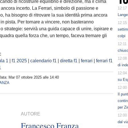
cando di ricostruire equilibrio e direzione, ma il clima
 ancora incerto. La Ferrari, simbolo di passione e
12:17
no, ha bisogno di ritrovare la sua identità prima ancora
Lange
 in pista. Per tornare a vincere, non basteranno
12:15
 strategie: servirà una guida capace di unire, ispirare e
settim
 squadra quella forza che, un tempo, faceva tremare gli
colpi
12:11
chiuso
:
12:08
la 1
|
f1 2025
|
calendario f1
|
diretta f1
|
ferrari
|
ferrari f1
di ind
1
12:04
Data:
Mar 07 ottobre 2025 alle 14:40
su Esp
ANZA
12:00
Il pun
contin
per Zi
AUTORE
12:00
dal vi
Francesco Franza