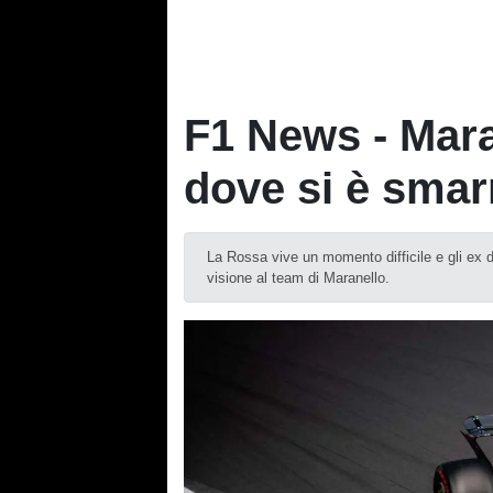
F1 News - Mara
dove si è smarr
La Rossa vive un momento difficile e gli ex di
visione al team di Maranello.