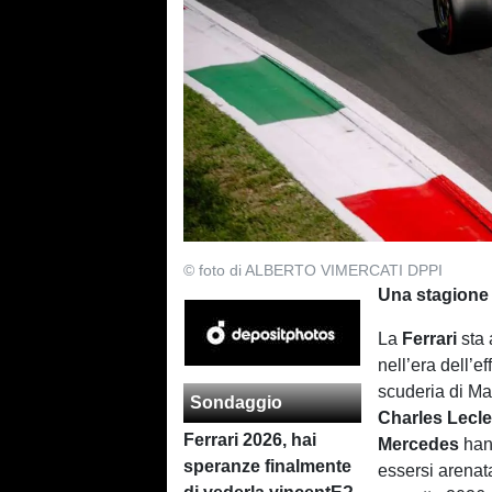
© foto di ALBERTO VIMERCATI DPPI
Una stagione
La
Ferrari
sta 
nell’era dell’e
scuderia di Ma
Sondaggio
Charles Lecle
Ferrari 2026, hai
Mercedes
hann
speranze finalmente
essersi arenata