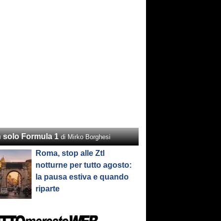
 solo Formula 1
di Mirko Borghesi
Roma, stop alle Ztl
notturne per tutto agosto:
la pausa estiva e quando
riparte