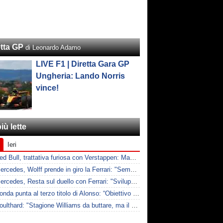
etta GP
di Leonardo Adamo
LIVE F1 | Diretta Gara GP
Ungheria: Lando Norris
vince!
iù lette
Ieri
F1 | Red Bull, trattativa furiosa con Verstappen: Max chiede il doppio per rimuovere le clausole
F1 | Mercedes, Wolff prende in giro la Ferrari: "Sempre a lamentarsi della PU"
F1 | Mercedes, Resta sul duello con Ferrari: "Sviluppi decisivi"
F1 | Honda punta al terzo titolo di Alonso: “Obiettivo Mondiale con lui”
F1 | Coulthard: "Stagione Williams da buttare, ma il ritorno sarà dolce"