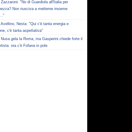
Zazzaroni: "No di Guardiola all'Italia per
hezza? Non riusciva a metterne insieme
..."
Avellino, Nesta: "Qui c'è tanta energia e
ne, c'è tanta aspettativa"
Nusa gela la Roma, ma Gasperini chiede forte il
rtista: ora c'è Fofana in pole