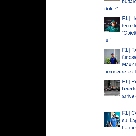
buttare
dolce"
F1 | H
terzo t
“Obiet
lui”
F1 | Re
furios
Max ch
rimuovere le c
F1 | R
l'ered
arriva
F1 | C
sul La
hanno 