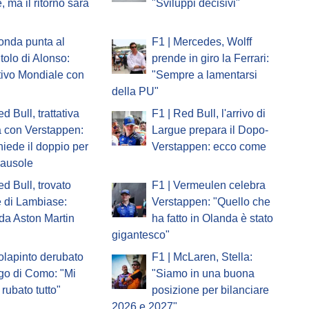
, ma il ritorno sarà
"Sviluppi decisivi"
onda punta al
F1 | Mercedes, Wolff
itolo di Alonso:
prende in giro la Ferrari:
tivo Mondiale con
"Sempre a lamentarsi
della PU"
d Bull, trattativa
F1 | Red Bull, l'arrivo di
a con Verstappen:
Largue prepara il Dopo-
iede il doppio per
Verstappen: ecco come
lausole
ed Bull, trovato
F1 | Vermeulen celebra
e di Lambiase:
Verstappen: "Quello che
 da Aston Martin
ha fatto in Olanda è stato
gigantesco"
olapinto derubato
F1 | McLaren, Stella:
go di Como: "Mi
"Siamo in una buona
rubato tutto"
posizione per bilanciare
2026 e 2027"