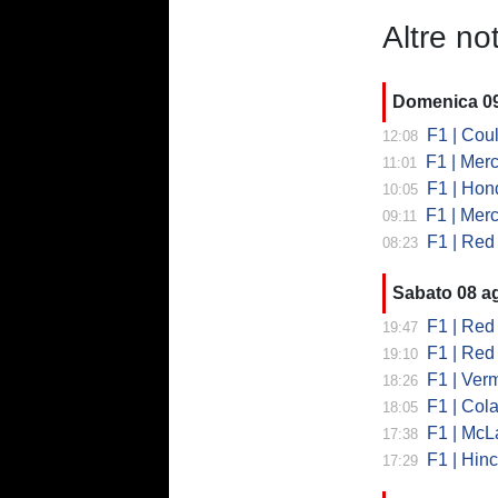
Altre not
Domenica 0
F1 | Coult
12:08
F1 | Merc
11:01
F1 | Honda
10:05
F1 | Merced
09:11
F1 | Red Bull
08:23
Sabato 08 a
F1 | Red B
19:47
F1 | Red 
19:10
F1 | Vermeul
18:26
F1 | Cola
18:05
F1 | McLare
17:38
F1 | Hinchcl
17:29